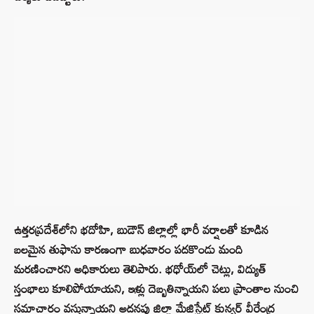
ఉత్తరప్రదేశ్‌లోని భదోహి, బుడౌన్ జిల్లాల్లో భారీ వర్షాలతో కూడిన
బలమైన తుఫాను కారణంగా బుధవారం పదకొండు మంది
మరణించారని అధికారులు తెలిపారు. భధోయ్‌లో చెట్లు, విద్యుత్
స్తంభాలు కూలిపోయాయని, ఇళ్లు దెబ్బతిన్నాయని పలు ప్రాంతాల నుంచి
సమాచారం వస్తున్నాయని అదనపు జిల్లా మేజిస్ట్రేట్ కున్వర్ వీరేంద్ర