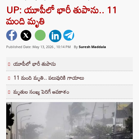
UP: యూపీలో భారీ తుపాను.. 11
మంది మృతి
Published Date :May 13, 2026 ,
10:14 PM
By
Suresh Maddala
యూపీలో భారీ తుపాను
11 మంది మృతి.. పలువురికి గాయాలు
మృతుల సంఖ్య పెరిగే అవకాశం