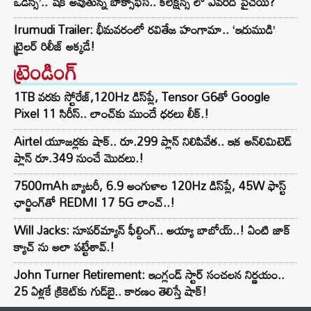
ఒడిస్సీ’.. షేక్ అవుతున్న బాక్సాఫీస్.. కలెక్షన్స్ లో ఎవరిది పైచేయి?
Irumudi Trailer: భీమవరంలో రవితేజ హంగామా.. ‘ఇరుముడి’
ట్రైలర్ రిలీజ్ అక్కడే!
ట్రెండింగ్‌
1TB వరకు స్టోరేజ్,120Hz డిస్‌ప్లే, Tensor G6తో Google
Pixel 11 సిరీస్.. లాంచ్⁭కు ముందే ధరలు లీక్.!
Airtel యూజర్లకు షాక్.. రూ.299 ప్లాన్ నిలిపివేత.. ఇక అన్‌లిమిటెడ్
ప్లాన్ రూ.349 నుంచే మొదలు.!
7500mAh బ్యాటరీ, 6.9 అంగుళాల 120Hz డిస్‌ప్లే, 45W ఫాస్ట్
ఛార్జింగ్‌తో REDMI 17 5G లాంచ్..!
Will Jacks: సూపర్‌మ్యాన్ ఫీల్డింగ్.. అయ్యా బాబోయ్..! ఏంటి జాక్
క్యాచ్ ను అలా పట్టేశావ్.!
John Turner Retirement: ఇంగ్లండ్ స్టార్ సంచలన నిర్ణయం..
25 ఏళ్లకే క్రికెట్‌కు గుడ్‌బై.. కారణం తెలిస్తే షాక్!