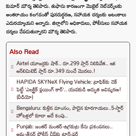
కుమార్ మౌర్య తెలిపారు. తుఫాను కారణంగా మొబైల్ నెట్‌వర్క్‌లకు
అంతరాయం కలగడంతో పునరుద్ధరణ, సహాయక చర్యలకు ఆటంకాలు
ఎదురయ్యాయని అన్నారు. జిల్లాలోని అధికారులు, పోలీసులు సహాయక
చర్యలు చేపడుతున్నారని మౌర్య తెలిపారు.
Also Read
Airtel యూజర్లకు షాక్.. రూ.299 ప్లాన్ నిలిపివేత.. ఇక
అన్‌లిమిటెడ్ ప్లాన్ రూ.349 నుంచే మొదలు.!
HAPIDA SKYNeX Flying Vehicle: ట్రాఫిక్‌కు చెక్
పెట్టే ‘ఎలక్ట్రిక్ ఫ్లయింగ్ కార్’.. యువకుడి అద్భుత ఆవిష్కరణ!
(వీడియో)
Bengaluru: కుళ్లిన మాంసం, పాడైన కూరగాయలు..5-స్టార్
హోటళ్లలో కూడా అదే కంపు..
Punjab: జంతర్ మంతర్-ఉగ్రకుట్ర కేసు ప్రకంపనలు..
అమృత్‌సర్ పోలీస్ చీఫ్‌కు ట్రాన్స్‌ఫర్