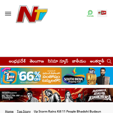
ఆంధ్రప్రదేశ్
తెలంగాణ
సినిమా న్యూస్
జాతీయం
అంతర్జాతీయం
Home
Top Story
Up Storm Rains Kill 11 People Bhadohi Budaun