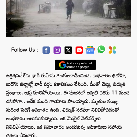
Follow Us :
Add as a preferred
source on google
ఉత్తరప్రదేశ్‌ను భారీ తుపాను గజగజలాడించింది. బుధవారం భదోహి,
బుదౌన్ జిల్లాల్లో భారీ వర్షం కకావికలం చేసింది. దీంతో చెట్లు, విద్యుత్
స్తంభాలు, ఇళ్లు కూలిపోయాయి. ఈ ఘటనలో ఇప్పటి వరకు 11 మంది
చనిపోగా.. అనేక మంది గాయాలు పాలయ్యారు. మృతుల సంఖ్య
మరింత పెరిగే అవకాశం ఉంది. విద్యుత్ సరఫరా నిలిచిపోవడంతో
అంధకారం అలుముకున్నాయి. ఇక మొబైల్ నెట్‌వర్క్‌లు
నిలిచిపోయాయి. ఇక సమాచారం అందుకున్న అధికారులు సహాయ
చర్యలు చేపట్టారు.