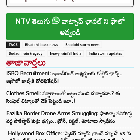
NTV తెలుగు
వాట్సాప్ ఛానల్ ని ఫాలో
అవ్వండి
TAGS
Bhadohi latest news
Bhadohi storm news
Budaun rain tragedy
heavy rainfall India
India storm updates
తాజావార్తలు
ISRO Recruitment: ఇంజనీరింగ్‌ అభ్యర్థులకు గోల్డెన్‌ ఛాన్స్..
ఇస్రోలో జాబ్స్‌కి నోటిఫికేషన్!
Clothes Smell: వర్షాకాలంలో బట్టల నుంచి దుర్వాసనా.? ఈ
సింపుల్ చిట్కాలతో చెక్ పెట్టండి ఇలా.!
Fazilka Border Drone Arms Smuggling: ఫాజిల్కా సరిహద్దు
వద్ద పాకిస్థాన్ కుట్ర భగ్నం.. డ్రోన్, పిస్టల్, తూటాలు స్వాధీనం
Hollywood Box Office: ‘స్పైడర్ మ్యాన్: బ్రాండ్ న్యూ డే’ vs ‘ది