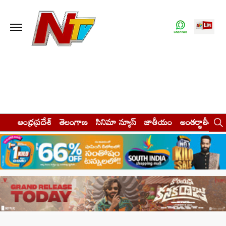
ఆంధ్రప్రదేశ్
తెలంగాణ
సినిమా న్యూస్
జాతీయం
అంతర్జాతీయం