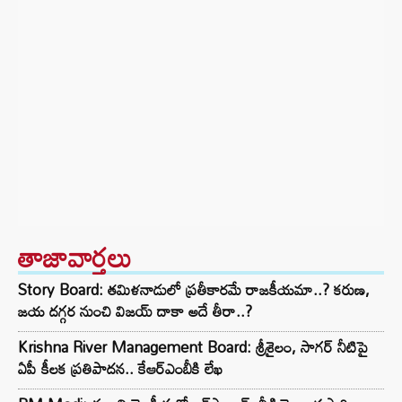
తాజావార్తలు
Story Board: తమిళనాడులో ప్రతీకారమే రాజకీయమా..? కరుణ,
జయ దగ్గర నుంచి విజయ్ దాకా అదే తీరా..?
Krishna River Management Board: శ్రీశైలం, సాగర్ నీటిపై
ఏపీ కీలక ప్రతిపాదన.. కేఆర్ఎంబీకి లేఖ