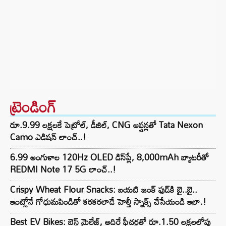
ట్రెండింగ్‌
రూ.9.99 లక్షలకే పెట్రోల్, డీజిల్, CNG ఆప్షన్లతో Tata Nexon
Camo ఎడిషన్ లాంచ్..!
6.99 అంగుళాల 120Hz OLED డిస్‌ప్లే, 8,000mAh బ్యాటరీతో
REDMI Note 17 5G లాంచ్..!
Crispy Wheat Flour Snacks: బయటి జంక్ ఫుడ్‌కి బై..బై..
ఇంట్లోనే గోధుమపిండితో కరకరలాడే హెల్తీ స్నాక్స్ చేసేయండి ఇలా.!
Best EV Bikes: బెస్ట్ మైలేజ్, అదిరే ఫీచర్లతో రూ.1.50 లక్షలలోపు