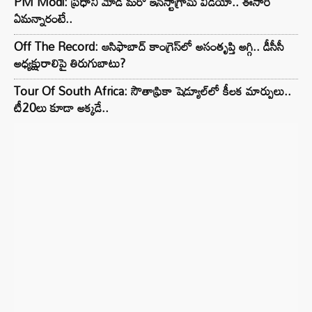
PM Modi: ప్రధాని మోడీ మరో ఇన్‌స్టాగ్రామ్ వీడియో.. ఈసారి
ఏమన్నారంటే..
Off The Record: ఆసిఫాబాద్ కాంగ్రెస్‌లో అసంతృప్తి అగ్గి.. డీసీసీ
అధ్యక్షురాలిపై తిరుగుబాటు?
Tour Of South Africa: సౌతాఫ్రికా షెడ్యూల్‌లో కీలక మార్పులు..
టీ20లు కూడా అక్కడే..