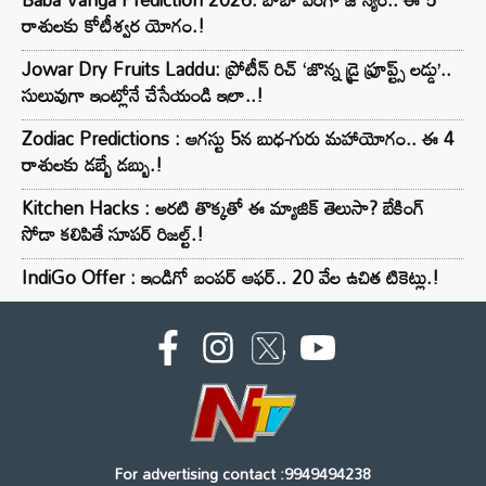
రాశులకు కోటీశ్వర యోగం.!
Jowar Dry Fruits Laddu: ప్రోటీన్ రిచ్ ‘జొన్న డ్రై ఫ్రూప్ట్స్ లడ్డు’..
సులువుగా ఇంట్లోనే చేసేయండి ఇలా..!
Zodiac Predictions : ఆగస్టు 5న బుధ-గురు మహాయోగం.. ఈ 4
రాశులకు డబ్బే డబ్బు.!
Kitchen Hacks : అరటి తొక్కతో ఈ మ్యాజిక్ తెలుసా? బేకింగ్
సోడా కలిపితే సూపర్ రిజల్ట్.!
IndiGo Offer : ఇండిగో బంపర్ ఆఫర్.. 20 వేల ఉచిత టికెట్లు.!
For advertising contact :9949494238