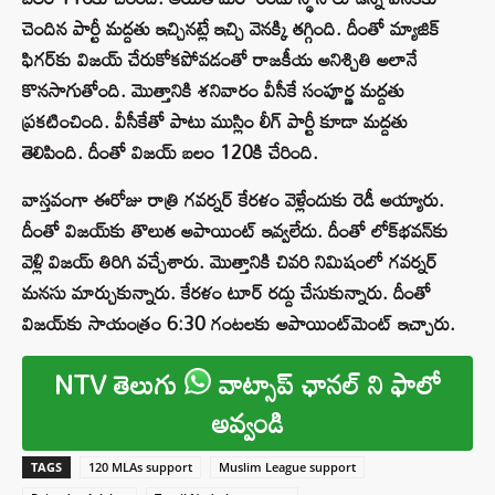
చెందిన పార్టీ మద్దతు ఇచ్చినట్లే ఇచ్చి వెనక్కి తగ్గింది. దీంతో మ్యాజిక్
ఫిగర్‌కు విజయ్ చేరుకోకపోవడంతో రాజకీయ అనిశ్చితి అలానే
కొనసాగుతోంది. మొత్తానికి శనివారం వీసీకే సంపూర్ణ మద్దతు
ప్రకటించింది. వీసీకేతో పాటు ముస్లిం లీగ్ పార్టీ కూడా మద్దతు
తెలిపింది. దీంతో విజయ్ బలం 120కి చేరింది.
వాస్తవంగా ఈరోజు రాత్రి గవర్నర్ కేరళం వెళ్లేందుకు రెడీ అయ్యారు.
దీంతో విజయ్‌కు తొలుత అపాయింట్ ఇవ్వలేదు. దీంతో లోక్‌భవన్‌కు
వెళ్లి విజయ్ తిరిగి వచ్చేశారు. మొత్తానికి చివరి నిమిషంలో గవర్నర్
మనసు మార్చుకున్నారు. కేరళం టూర్ రద్దు చేసుకున్నారు. దీంతో
విజయ్‌కు సాయంత్రం 6:30 గంటలకు అపాయింట్‌మెంట్ ఇచ్చారు.
NTV తెలుగు
వాట్సాప్ ఛానల్ ని ఫాలో
అవ్వండి
TAGS
120 MLAs support
Muslim League support