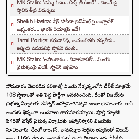
MK Stalin: 'డమ్మీ సీఎం.. రీల్స్ క్రియేటర్'.. విజయ్‌పై
స్టాలిన్ తీవ్ర విమర్శలు
Sheikh Hasina: షేక్ హసీనా ప్రెస్‌మీట్‌పై బంగ్లాదేశ్
అభ్యంతరం.. భారత్ రియాక్షన్ ఇదే!
Tamil Politics: కరుణానిధి, జయలలితకు తప్పలేదు..
ఇప్పుడు ఉదయనిధి స్టాలిన్ వంతు..
MK Stalin: ‘అహంకారం.. వినాశనానికే’.. విజయ్
ప్రభుత్వంపై ఎంకే. స్టాలిన్ ఆగ్రహం
సోమవారం వెలువడిన ఫలితాల్లో విజయ్ నేతృత్వంలోని టీవీకే మాత్రమే
108 స్థానాలతో అతి పెద్ద పార్టీగా అవతరించింది. దీంతో విజయ్‌ను
ప్రభుత్వ ఏర్పాటుకు గవర్నర్ ఆహ్వానించవచ్చని అంతా భావించారు. కానీ
అందుకు భిన్నంగా అంచనాలు తారుమారయ్యాయి. పూర్తి మ్యాజిక్
ఫిగర్‌తో వస్తేనే ప్రభుత్వ ఏర్పాటుకు ఆహ్వానిస్తానని విజయ్‌కు
సూచించారు. దీంతో కాంగ్రెస్, వామపక్షాల మద్దతు ఇవ్వడంతో విజయ్
బలం 116కు చేరింది. అయితే మరో రెండు స్థానాలు ఉన్న వీసీకేకు