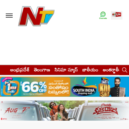
ఆంధ్రప్రదేశ్
తెలంగాణ
సినిమా న్యూస్
జాతీయం
అంతర్జాతీయం