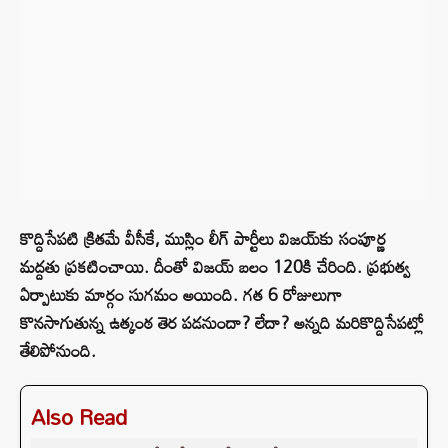
కొద్దిసేపటి క్రితమే వీసీకే, ముస్లిం లీగ్ పార్టీలు విజయ్‌కు సంపూర్ణ
మద్దతు ప్రకటించాయి. దీంతో విజయ్ బలం 120కి చేరింది. ప్రభుత్వ
ఏర్పాటుకు మార్గం సుగమం అయింది. గత 6 రోజులుగా
కొనసాగుతున్న ఉత్కంఠ తెర పడనుందా? లేదా? అన్నది మరికొద్దిసేపట్లో
తేలిపోనుంది.
Also Read