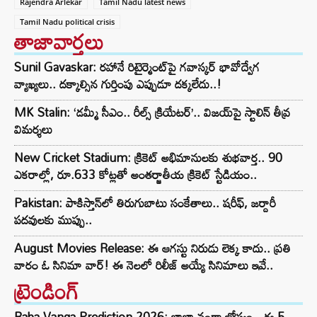
Rajendra Arlekar
Tamil Nadu latest news
Tamil Nadu political crisis
తాజావార్తలు
Sunil Gavaskar: రహానే రిటైర్మెంట్‌పై గవాస్కర్ భావోద్వేగ
వ్యాఖ్యలు.. దక్కాల్సిన గుర్తింపు ఎప్పుడూ దక్కలేదు..!
MK Stalin: ‘డమ్మీ సీఎం.. రీల్స్ క్రియేటర్’.. విజయ్‌పై స్టాలిన్ తీవ్ర
విమర్శలు
New Cricket Stadium: క్రికెట్ అభిమానులకు శుభవార్త.. 90
ఎకరాల్లో, రూ.633 కోట్లతో అంతర్జాతీయ క్రికెట్ స్టేడియం..
Pakistan: పాకిస్తాన్‌లో తిరుగుబాటు సంకేతాలు.. షరీఫ్, జర్దారీ
పదవులకు ముప్పు..
August Movies Release: ఈ ఆగస్టు నిరుడు లెక్క కాదు.. ప్రతి
వారం ఓ సినిమా వార్! ఈ నెలలో రిలీజ్ అయ్యే సినిమాలు ఇవే..
ట్రెండింగ్‌
Baba Vanga Prediction 2026: బాబా వంగా జోస్యం.. ఈ 5