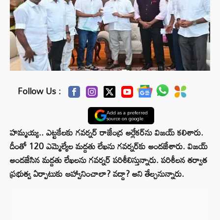
Follow Us :
Add as a preferred
source on google
హమ్మయ్య.. ఎట్టకేలకు గవర్నర్ రాజేంద్ర అర్లేకర్‌ను విజయ్ కలిశారు.
దీంతో 120 ఎమ్మెల్యేల మద్దతు లేఖను గవర్నర్‌కు అందజేశారు. విజయ్
అందజేసిన మద్దతు లేఖలను గవర్నర్ పరిశీలిస్తున్నారు. పరిశీలన తర్వాత
ప్రభుత్వ ఏర్పాటుకు ఆహ్వానించాలా? వద్దా? అని తేల్చనున్నారు.