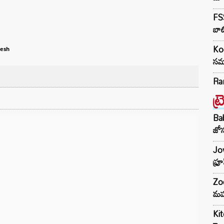
FSS
బాట
Kod
nesh
సమా
Ra
ట్
Ba
జోస
Jow
ఫ్ర
Zod
మహ
Kit