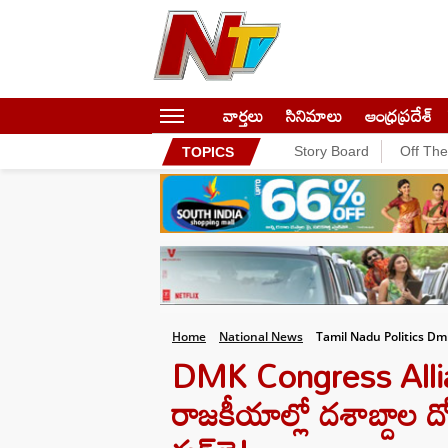
వార్తలు
సినిమాలు
ఆంధ్రప్రదేశ్
Story Board
Off Th
TOPICS
Home
National News
Tamil Nadu Politics Dm
DMK Congress Alli
రాజకీయాల్లో దశాబ్దాల దోస్త