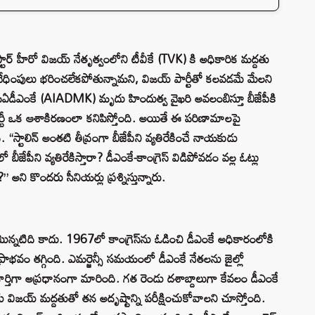
్టార్ హీరో విజయ్ నేతృత్వంలోని టీవీకే (TVK) కి అధికారిక మద్దతు
ల వేధింపులు భరించలేకపోతున్నామని, విజయ్ పార్టీతో కలవడమే మేలని
ు. ఏఐఏడీఎంకే (AIADMK) మృదు హిందుత్వ వైఖరి అవలంబిస్తూ బీజేపీకి
పార్టీ ఒక ఆశాకిరణంలా కనిపిస్తోంది. అయితే ఈ పరిణామాలపై
ది. “స్టాలిన్ అంతటి తీవ్రంగా బీజేపీని వ్యతిరేకించే నాయకుడు
జేపీని వ్యతిరేకిస్తారా? డీఎంకే-కాంగ్రెస్ విడిపోవడం వల్ల ఓట్లు
” అని కొందరు సీనియర్లు ప్రశ్నిస్తున్నారు.
న మొన్నటిది కాదు. 1967లో కాంగ్రెస్‌ను ఓడించి డీఎంకే అధికారంలోకి
్రాభవం తగ్గింది. ఎమర్జెన్సీ సమయంలో డీఎంకే నేతలను జైల్లో
పూర్తిగా అప్రధానంగా మారింది. గత రెండు దశాబ్దాలుగా కేవలం డీఎంకే
డు విజయ్ మద్దతుతో తన అదృష్టాన్ని పరీక్షించుకోవాలని చూస్తోంది.