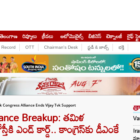
తెలంగాణ
రివ్యూలు
క్రీడలు
ఆటోమొబైల్స్
బిజినెస్‌
టెక్నాలజీ
లైఫ్ స్టై
e Record
OTT
Chairman's Desk
స్టడీ & జాబ్స్
భక్తి
త
k Congress Alliance Ends Vijay Tvk Support
ance Breakup: తమిళ
Var
ీకి ఎండ్ కార్డ్.. కాంగ్రెస్‌కు డీఎంకే
Ir
మార