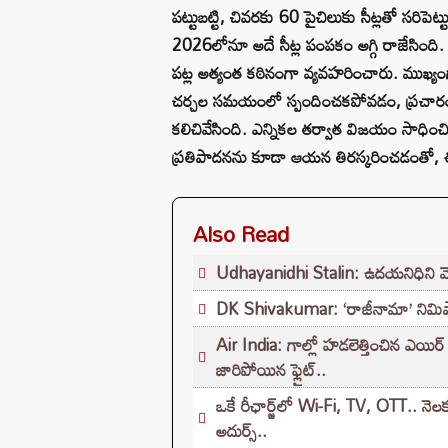
పట్టుబట్టి, చివరకు 60 పైచిలుకు సీట్లతో సరిపె
2026లోనూ అదే సీట్ల పంపకం అగ్గి రాజేసింది. 
పట్ల అత్యంత కఠినంగా వ్యవహరించారు. ముఖ్
చర్చల సమయంలో స్పందించకపోవడం, ప్రచారంలో
కలిచివేసింది. ఎన్నికల తర్వాత విజయం సాధించిన కా
ప్రతిపాదనను కూడా ఆయన తిరస్కరించడంతో, ఈ 
Also Read
Udhayanidhi Stalin: ఉదయనిధిని వెంట
DK Shivakumar: ‘రాజీనామా’ నిమిషాల్
Air India: గాల్లో హడలెత్తించిన ఎయి
జారిపోయిన ఫ్లైట్..
ఒకే రీఛార్జ్‌లో Wi-Fi, TV, OTT.. నెల
అదుర్స్..