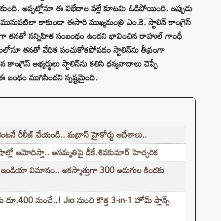
ట్టుకుంది. అప్పట్లోనూ ఈ విభేదాల వల్లే కూటమి ఓడిపోయింది. ఇప్పుడు
మునుపటిలా కాకుండా ఈసారి ముఖ్యమంత్రి ఎం.కె. స్టాలిన్ కాంగ్రెస్
యంగా తనతో సన్నిహిత సంబంధం ఉందని భావించిన రాహుల్ గాంధీ
నూ తనతో వేదిక పంచుకోకపోవడం స్టాలిన్‌ను తీవ్రంగా
ంగ్రెస్ అభ్యర్థులు స్టాలిన్‌ను కలిసి ధన్యవాదాలు చెప్పే
బంధం ముగిసిందని స్పష్టమైంది.
నే రీలీజ్ చేయండి.. మద్రాస్ హైకోర్టు ఆదేశాలు..
లో ఆమోదిస్తా.. అసమ్మతిపై డీకే.శివకుమార్ హెచ్చరిక
ర్ ఇండియా విమానం.. అకస్మాత్తుగా 300 అడుగుల కిందకు
కు రూ.400 నుంచే..! Jio నుంచి కొత్త 3-in-1 హోమ్ ప్లాన్స్