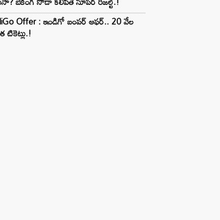
ుసా? బేకింగ్ సోడా కలిపితే సూపర్ రిజల్ట్.!
iGo Offer : ఇండిగో బంపర్ ఆఫర్.. 20 వేల
త టికెట్లు.!