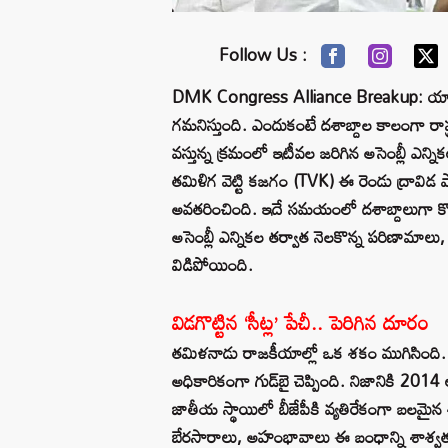
Follow Us :
DMK Congress Alliance Breakup: యావత్
గమనిస్తుంది. ఎందుకంటే దశాబ్దాల కాలంగా రాష్ట
వస్తున్న క్రమంలో ఇటీవల జరిగిన అసెంబ్లీ ఎన్న
తమిళిగ వెట్టి కజగం (TVK) ఈ రెండు ద్రావిడ పార
అవతరించింది. ఇదే సమయంలో దశాబ్దాలుగా కొ
అసెంబ్లీ ఎన్నికల తర్వాత నెలకొన్న పరిణామాలు
విడిపోయింది.
విడగొట్టిన ‘సీట్ల’ పేచీ.. పెరిగిన దూరం
తమిళనాడు రాజకీయాల్లో ఒక శకం ముగిసింది. 20 
అధికారికంగా గుడ్‌బై చెప్పింది. నిజానికి 2014 
జాతీయ స్థాయిలో బీజేపీకి వ్యతిరేకంగా బలమైన శ
బేరసారాలు, అహంభావాలు ఈ బంధాన్ని శాశ్వతంగ