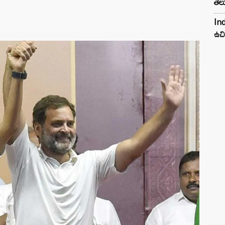
తెల
Ind
ఉచి