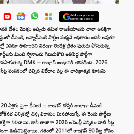
Add as a preferred
source on google
 దేశం మొత్తం ఇప్పుడు తమిళ రాజకీయాలను చాలా ఆసక్తిగా
్రంలో డీఎంకే, అన్నాడీఎంకే పార్టీల మధ్యనే అధికారం బదిలీ అవుతూ
ికల్లో ఎవరూ ఊహించని విధంగా రెండేళ్ల క్రితం పురుడు పోసుకున్న
్టీలను మించి స్థానాలను గెలుచుకొని అతిపెద్ద పార్టీగా
నసాగుతున్న DMK – కాంగ్రెస్ బంధానికి తెరపడింది. 2026
, సీట్ల పంపకంలో వచ్చిన విభేదాల వల్ల ఈ చారిత్రాత్మక కూటమి
ఏళ్లకు పైగా డీఎంకే – కాంగ్రెస్ దోస్తీకి తాజాగా డీఎంకే
లోక్‌సభ ఎన్నికల్లో చిన్న విరామం మినహాయిస్తే, ఈ రెండు పార్టీలు
క్తిగా నిలిచాయి. కానీ తాజాగా 2026 అసెంబ్లీ ఎన్నికల నాటి సీట్ల
ా తుడిచిపెట్టేశాయి. గతంలో 2011లో కాంగ్రెస్ 90 సీట్ల కోసం