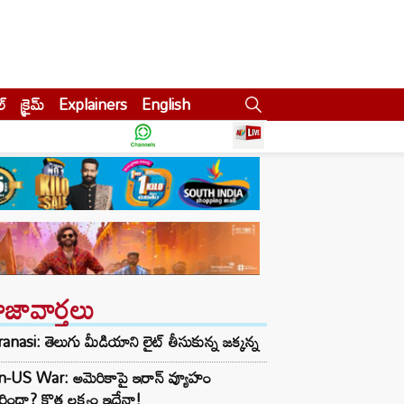
ల్
క్రైమ్
Explainers
English
ాజావార్తలు
anasi: తెలుగు మీడియాని లైట్ తీసుకున్న జక్కన్న
an-US War: అమెరికాపై ఇరాన్ వ్యూహం
ిందా? కొత్త లక్ష్యం ఇదేనా!