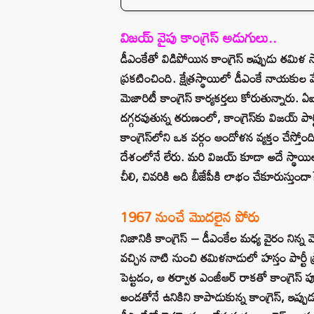
విజయ్ వైపు కాంగ్రెస్ అడుగులు..
డీఎంకేతో విడిపోయిన కాంగ్రెస్ ఇప్పుడు తమిళ స
ప్రకటించింది. క్షేత్రస్థాయిలో డీఎంకే నాయకు
మెజారిటీ కాంగ్రెస్ కార్యకర్తలు కోరుతున్నార
దగ్గరవుతున్న తరుణంలో, కాంగ్రెస్‌కు విజయ్ 
కాంగ్రెస్‌లోని ఒక వర్గం ఆందోళన వ్యక్తం చేస్తోం
దేశంలోనే లేరు. మరి విజయ్ కూడా అదే స్థాయిలో బీ
చీలి, చివరికి అది బీజేపీకి లాభం చేకూరుస్తుందా?
1967 నుంచే మొదలైన పోరు
నిజానికి కాంగ్రెస్ – డీఎంకేల మధ్య వైరం నిన్
వచ్చిన నాటి నుంచి తమిళనాడులో హస్తం పార్టీ ప
పెట్టడం, ఆ తర్వాత ఎంజీఆర్ రాకతో కాంగ్రెస్ 
అండతోనే ఉనికిని కాపాడుకున్న కాంగ్రెస్, ఇప్పు