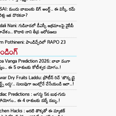
AI: మందు బాబులకు బిగ్ అలర్ట్.. ఈ విస్కీ, రమ్
ిళ్లు ఇక దొరకవా?
ali Nani: గుడివాడలో డీఎస్సీ అక్రమాలపై వైసీపీ
వేశం.. కొడాలి నాని తీవ్ర ఆరోపణలు
m Pothineni: పాండిచ్చేరిలో RAPO 23
రెండింగ్‌
ba Vanga Prediction 2026: బాబా వంగా
్యం.. ఈ 5 రాశులకు కోటీశ్వర యోగం.!
ar Dry Fruits Laddu: ప్రోటీన్ రిచ్ ‘జొన్న డ్రై
ూప్ట్స్ లడ్డు’.. సులువుగా ఇంట్లోనే చేసేయండి ఇలా..!
iac Predictions : ఆగస్టు 5న బుధ-గురు
ాయోగం.. ఈ 4 రాశులకు డబ్బే డబ్బు.!
chen Hacks : అరటి తొక్కతో ఈ మ్యాజిక్