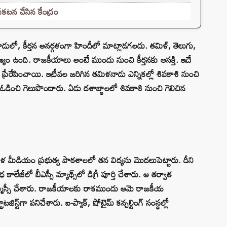
రకటన చేసిన కేంద్రం
ాడులో, కీర్తన అనర్గళంగా హిందీలో మాట్లాడగలదు. తమిళ్, తెలుగు,
ీణ్యం ఉంది. రాజకీయాలు అంటే ముందు నుంచి కీర్తనకు ఆసక్తి. ఇదే
 ప్రేరేపించాయి. ఇటీవల జరిగిన తమిళనాడు ఎన్నికల్లో శివకాశి నుంచి
ో ఓడించి గెలుపొందారు. ఏడు దశాబ్ధాలలో శివకాశి నుంచి గెలిచిన
ిళ మీడియం ప్రభుత్వ పాఠశాలలో తన విద్యను మొదలుపెట్టారు. దీని
జీలో బీఎస్సీ మ్యాథ్స్‌లో డిగ్రీ పూర్తి చేశారు. ఆ తర్వాత
‌లో ఎమ్మెస్సీ చేశారు. రాజకీయాలకు రాకముందు ఆమె రాజకీయ
రాటజిస్ట్‌గా పనిచేశారు. ఐ-ప్యాక్, షోటైమ్ కన్సల్టింగ్ సంస్థల్లో