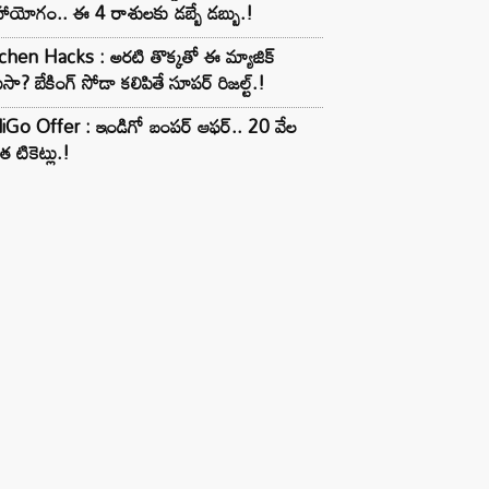
ాయోగం.. ఈ 4 రాశులకు డబ్బే డబ్బు.!
chen Hacks : అరటి తొక్కతో ఈ మ్యాజిక్
ుసా? బేకింగ్ సోడా కలిపితే సూపర్ రిజల్ట్.!
iGo Offer : ఇండిగో బంపర్ ఆఫర్.. 20 వేల
త టికెట్లు.!