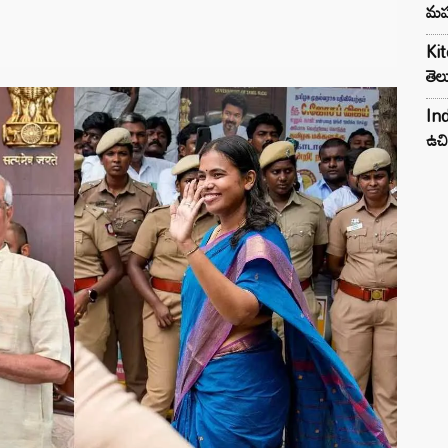
మహ
Kit
తెల
Ind
ఉచి