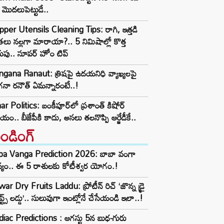
 మొదలుపెట్టుడే..
per Utensils Cleaning Tips: రాగి, ఇత్తడి
్రలు నల్లగా మారాయా?.. 5 నిమిషాల్లో కొత్త
ుపు.. సూపర్ హోం టిప్
gana Ranaut: త్రిషపై ఉదయనిధి వ్యాఖ్యలపై
నా రనౌత్ ఏమన్నారంటే..!
ar Politics: బంకీపూర్‌లో ప్రశాంత్ కిషోర్
యం.. బీజేపీకి కాదు, అసలు తలనొప్పి ఆర్జేడీకే..
రెండింగ్‌
ba Vanga Prediction 2026: బాబా వంగా
్యం.. ఈ 5 రాశులకు కోటీశ్వర యోగం.!
ar Dry Fruits Laddu: ప్రోటీన్ రిచ్ ‘జొన్న డ్రై
ూప్ట్స్ లడ్డు’.. సులువుగా ఇంట్లోనే చేసేయండి ఇలా..!
iac Predictions : ఆగస్టు 5న బుధ-గురు