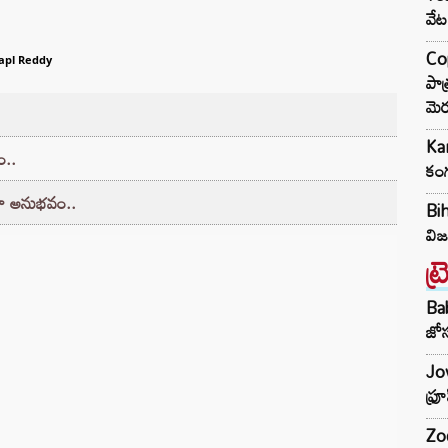
వేట
Cop
apl Reddy
పాత
మెర
Kan
ం..
కంగ
్‌గా అనుభవం..
Bih
విజ
ట్
Ba
జోస
Jow
ఫ్ర
Zod