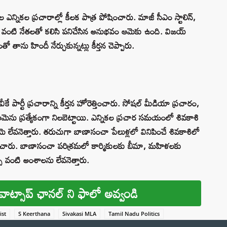
ల ఎన్నికల ప్రచారాల్లో కీలక పాత్ర పోషించారు. మాజీ సీఎం స్టాలిన్,
 వంటి నేతలతో కలిసి పనిచేసిన అనుభవం ఆమెకు ఉంది. విజయ్
ో తాను హిందీ నేర్చుకున్నట్లు కీర్తన చెప్పారు.
వీకే పార్టీ ప్రచారాన్ని కీర్తన హోరెత్తించారు. సోషల్ మీడియా ప్రచారం,
ను ప్రత్యేకంగా నిలబెట్టాయి. ఎన్నికల ప్రచార సమయంలో శివకాశి
 లేవనెత్తారు. తరుచుగా బాణాసంచా పేలుళ్లలో వినిపించే శివకాశిలో
ావించారు. బాణాసంచా పరిశ్రమలో కార్మికులకు బీమా, మహిళలకు
్స వంటి అంశాలను లేవనెత్తారు.
వాట్సాప్ ఛానల్ ని ఫాలో అవ్వండి
ist
S Keerthana
Sivakasi MLA
Tamil Nadu Politics