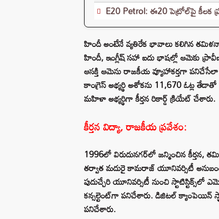
E20 Petrol: ఈ20 పెట్రోల్‌పై కీలక ప్
హిందీ అంటేనే వ్యతిరేక భావాలు కలిగిన తమిళన
హిందీ, ఇంగ్లీష్ సహా ఐదు భాషల్లో ఆమెకు ప్రావ
ఆసక్తి ఆమెను రాజకీయ వ్యూహాకర్తగా పనిచేసేలా
కాంగ్రెస్ అభ్యర్థి అశోకను 11,670 ఓట్ల తేడాత
మహిళా అభ్యర్థిగా కీర్తన రికార్డ్ క్రియేట్ చేశారు.
కీర్తన విద్యా, రాజకీయ ప్రవేశం:
1996లో విరుదునగర్‌లో జన్మించిన కీర్తన, తమ
తర్వాత మదురై కామరాజ్ యూనివర్సిటీ అనుబంధ కాలే
పుదుచ్చేరి యూనివర్సిటీ నుంచి స్టాటిస్టిక్స్
కన్సల్టెంట్‌గా పనిచేశారు. డిజిటల్ క్యాంపెయిన్ స్ట్
పనిచేశారు.