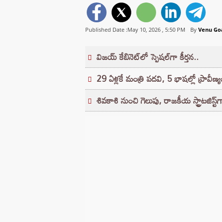
Published Date :May 10, 2026 ,
5:50 PM
By
Venu Go
విజయ్ కేబినెట్‌లో స్పెషల్‌గా కీర్తన..
29 ఏళ్లకే మంత్రి పదవి, 5 భాషల్లో ప్రావీణ్య
శివకాశి నుంచి గెలుపు, రాజకీయ స్ట్రాటజిస్ట