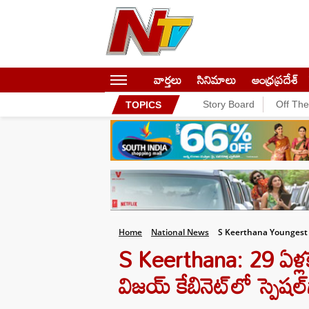
వార్తలు
సినిమాలు
ఆంధ్రప్రదేశ్
Story Board
Off Th
TOPICS
Home
National News
S Keerthana Youngest M
S Keerthana: 29 ఏళ్లకే 
విజయ్ కేబినెట్‌లో స్పెషల్‌