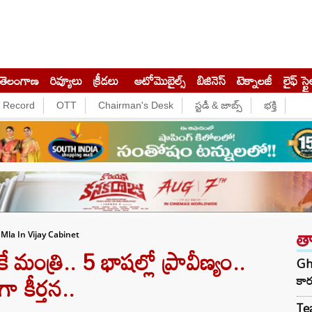
తెలంగాణ
రివ్యూలు
క్రీడలు
ఆటోమొబైల్స్
బిజినెస్‌
టెక్నాలజీ
లైఫ్ స్టై
e Record
OTT
Chairman's Desk
స్టడీ & జాబ్స్
భక్తి
త
la In Vijay Cabinet
మంత్రి.. 5 భాషల్లో ప్రావీణ్యం..
Gha
గా కీర్తన..
కార
Tea