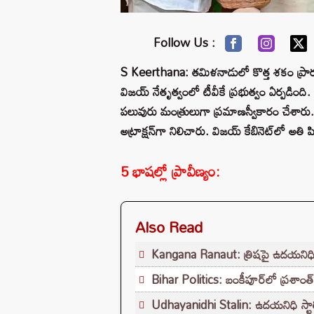
Follow Us :
S Keerthana: తమిళనాడులో కొత్త శకం ప్రారంభమ
విజయ్ నేతృత్వంలో టీవీకే ప్రభుత్వం ఏర్పడిం
పలువురు మంత్రులుగా ప్రమాణస్వీకారం చేశారు.
అట్రాక్షన్‌గా నిలిచారు. విజయ్ కేబినెట్‌లో అతి 
5 భాషల్లో ప్రావీణ్యం:
Also Read
Kangana Ranaut: త్రిషపై ఉదయనిధి 
Bihar Politics: బంకీపూర్‌లో ప్రశాంత్ 
Udhayanidhi Stalin: ఉదయనిధి స్టాలి