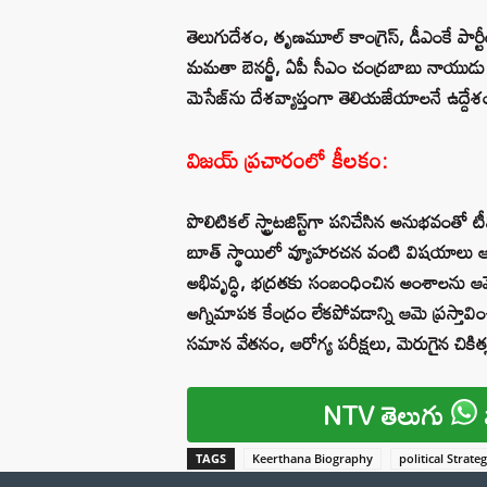
తెలుగుదేశం, తృణమూల్ కాంగ్రెస్, డీఎంకే పార్టీ
మమతా బెనర్జీ, ఏపీ సీఎం చంద్రబాబు నాయుడు
మెసేజ్‌ను దేశవ్యాప్తంగా తెలియజేయాలనే ఉద్దేశంత
విజయ్ ప్రచారంలో కీలకం:
పొలిటికల్ స్ట్రాటజిస్ట్‌గా పనిచేసిన అనుభవంతో టీ
బూత్ స్థాయిలో వ్యూహరచన వంటి విషయాలు ఆమె
అభివృద్ధి, భద్రతకు సంబంధించిన అంశాలను ఆమె
అగ్నిమాపక కేంద్రం లేకపోవడాన్ని ఆమె ప్రస్త
సమాన వేతనం, ఆరోగ్య పరీక్షలు, మెరుగైన చికిత
NTV తెలుగు
TAGS
Keerthana Biography
political Strateg