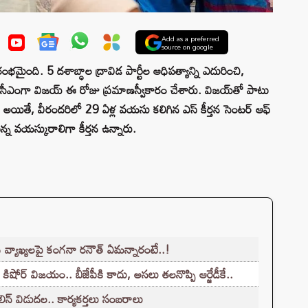
Add as a preferred
source on google
ైంది. 5 దశాబ్ధాల ద్రావిడ పార్టీల ఆధిపత్యాన్ని ఎదురించి,
ది. సీఎంగా విజయ్ ఈ రోజు ప్రమాణస్వీకారం చేశారు. విజయ్‌తో పాటు
 అయితే, వీరందరిలో 29 ఏళ్ల వయసు కలిగిన ఎస్ కీర్తన సెంటర్ ఆఫ్
పిన్న వయస్కురాలిగా కీర్తన ఉన్నారు.
వ్యాఖ్యలపై కంగనా రనౌత్ ఏమన్నారంటే..!
కిషోర్ విజయం.. బీజేపీకి కాదు, అసలు తలనొప్పి ఆర్జేడీకే..
న్ విడుదల.. కార్యకర్తలు సంబరాలు