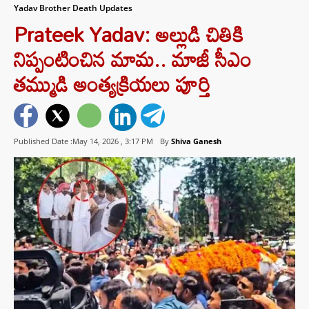
Yadav Brother Death Updates
Prateek Yadav: అల్లుడి చితికి
నిప్పంటించిన మామ.. మాజీ సీఎం
తమ్ముడి అంత్యక్రియలు పూర్తి
Published Date :May 14, 2026 ,
3:17 PM
By
Shiva Ganesh