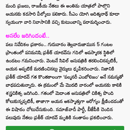
మంది ప్రజలు, రాజకీయ నేతలు ఈ అంతిమ యాత్రలో పాల్గొని
ఆయనకు కడసారి వీల్కోలు పలికారు. సీఎం యోగి ఆదిత్యనాథ్ కూడా
స్వయంగా వారి నివాసానికి వచ్చి కుటుంబాన్ని పరామర్శించారు.
అసలేం జరిగిందంటే..
పలు నివేదికల ప్రకారం.. గురువారం తెల్లవారుజామున 5 గంటల
ప్రాంతంలో పనిమనిషి ప్రతీక్ యాదవ్‌ను గదిలో అపస్మారక స్థితిలో
ఉండటం గమనించారు. వెంటనే సివిల్ ఆసుపత్రికి తరలించినప్పటికీ,
ఆయన అప్పటికే మరణించినట్లు వైద్యులు ధృవీకరించారు. నిజానికి
ప్రతీక్ యాదవ్ గత కొంతకాలంగా ‘పల్మనరీ ఎంబోలిజం’ అనే సమస్యతో
బాధపడుతున్నారు. ఈ క్రమంలో మే మొదటి వారంలో ఆయనకు కాలికి
శస్త్రచికిత్స జరిగింది. గతంలో మెదాంత ఆసుపత్రిలో చికిత్స పొంది
కోలుకున్నప్పటికీ, తాజాగా ఆయన అకస్మాత్తుగా ఆరోగ్యం క్షీణించడంతో
ఈ విషాదం చోటుచేసుకుంది. సమాజ్‌వాదీ పార్టీ, బీజేపీకి చెందిన
పలువురు నేతలు ప్రతీక్ యాదవ్ మృతికి సంతాపం ప్రకటించారు.