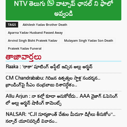
NTV తెలుగు
వాట్సాప్ ఛానల్ ని ఫాలో
అవ్వండి
TAGS
Akhilesh Yadav Brother Death
Aparna Yadav Husband Passed Away
Arvind Singh Bisht Prateek Yadav
Mulayam Singh Yadav Son Death
Prateek Yadav Funeral
తాజావార్తలు
Raaka : ‘రాకా’ షూటింగ్ అప్డేట్ ఇచ్చిన అల్లు అర్జున్
CM Chandrababu: గిరిజన ఉత్పత్తుల స్టాళ్ల సందర్శన..
బ్రాండింగ్‌పై సీఎం చంద్రబాబు దిశానిర్దేశం..
Allu Arjun : నా కల్లో కూడా అనుకోలేదు.. AAA వైజాగ్ ఓపెనింగ్
లో అల్లు అర్జున్ షాకింగ్ కామెంట్స్
NALSAR: “CJI సూర్యకాంత్‌ చేతుల మీదుగా డిగ్రీలు తీసుకోం”..
నల్సార్ యూనివర్సిటీ వివాదం..