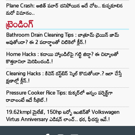
Plane Crash: అజిత్ పవార్ చనిపోయిన అదే చోట.. కుప్పకూలిన
మరో విమానం..
ట్రెండింగ్‌
Bathroom Drain Cleaning Tips : బాత్రూమ్ డ్రెయిన్ జామ్
అవుతోందా? ఈ 2 పదార్థాలతో చిటికెలో క్లీన్.!
Home Hacks : కడాయి హ్యాండిల్‌పై గట్టి జిడ్డా? ఈ చిట్కాలతో
కొత్తదానిలా మెరిపించండి.!
Cleaning Hacks : కిచెన్ డస్ట్‌బిన్ స్మెల్ కొడుతోందా.? ఇలా చేస్తే
క్షణాల్లో క్లీన్.!
Pressure Cooker Rice Tips: కుక్కర్‌లో అన్నం పర్ఫెక్ట్‌గా
రావాలంటే ఇదే సీక్రెట్.!
19.62kmpl మైలేజ్, 150hp టర్బో ఇంజిన్‌తో Volkswagen
Virtus Anniversary ఎడిషన్ లాంచ్.. ధర, ఫీచర్లు ఇవే.!