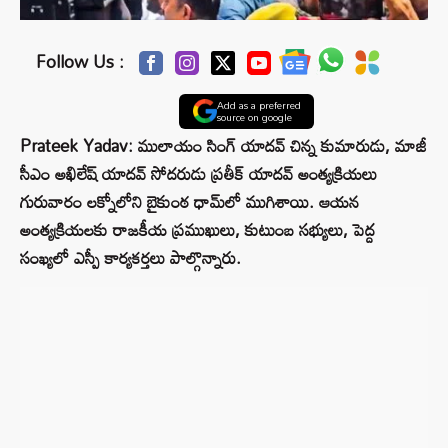
Follow Us :
Add as a preferred
source on google
Prateek Yadav: ములాయం సింగ్ యాదవ్ చిన్న కుమారుడు, మాజీ
సీఎం అఖిలేష్ యాదవ్ సోదరుడు ప్రతీక్ యాదవ్ అంత్యక్రియలు
గురువారం లక్నోలోని బైకుంఠ ధామ్‌లో ముగిశాయి. ఆయన
అంత్యక్రియలకు రాజకీయ ప్రముఖులు, కుటుంబ సభ్యులు, పెద్ద
సంఖ్యలో ఎస్పీ కార్యకర్తలు పాల్గొన్నారు.