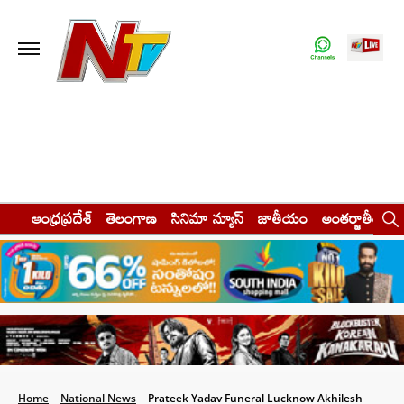
ఆంధ్రప్రదేశ్
తెలంగాణ
సినిమా న్యూస్
జాతీయం
అంతర్జాతీయం
Home
National News
Prateek Yadav Funeral Lucknow Akhilesh