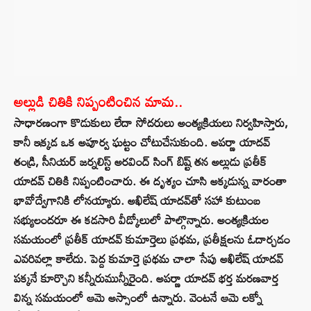
అల్లుడి చితికి నిప్పంటించిన మామ..
సాధారణంగా కొడుకులు లేదా సోదరులు అంత్యక్రియలు నిర్వహిస్తారు,
కానీ ఇక్కడ ఒక అపూర్వ ఘట్టం చోటుచేసుకుంది. అపర్ణా యాదవ్
తండ్రి, సీనియర్ జర్నలిస్ట్ అరవింద్ సింగ్ బిష్ట్ తన అల్లుడు ప్రతీక్
యాదవ్ చితికి నిప్పంటించారు. ఈ దృశ్యం చూసి అక్కడున్న వారంతా
భావోద్వేగానికి లోనయ్యారు. అఖిలేష్ యాదవ్‌తో సహా కుటుంబ
సభ్యులందరూ ఈ కడసారి వీడ్కోలులో పాల్గొన్నారు. అంత్యక్రియల
సమయంలో ప్రతీక్ యాదవ్ కుమార్తెలు ప్రథమ, ప్రతీక్షలను ఓదార్చడం
ఎవరివల్లా కాలేదు. పెద్ద కుమార్తె ప్రథమ చాలా సేపు అఖిలేష్ యాదవ్
పక్కనే కూర్చొని కన్నీరుమున్నీరైంది. అపర్ణా యాదవ్ భర్త మరణవార్త
విన్న సమయంలో ఆమె అస్సాంలో ఉన్నారు. వెంటనే ఆమె లక్నో