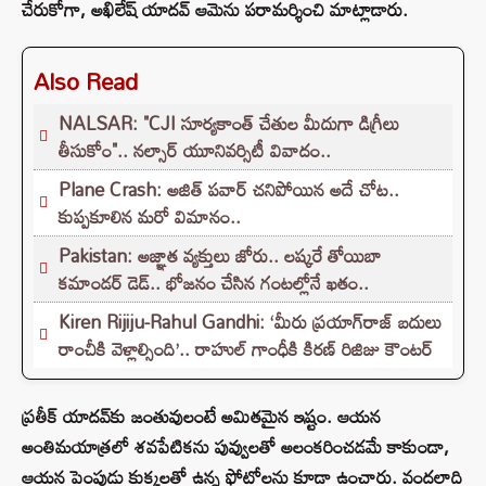
చేరుకోగా, అఖిలేష్ యాదవ్ ఆమెను పరామర్శించి మాట్లాడారు.
Also Read
NALSAR: "CJI సూర్యకాంత్‌ చేతుల మీదుగా డిగ్రీలు
తీసుకోం".. నల్సార్ యూనివర్సిటీ వివాదం..
Plane Crash: అజిత్ పవార్ చనిపోయిన అదే చోట..
కుప్పకూలిన మరో విమానం..
Pakistan: అజ్ఞాత వ్యక్తులు జోరు.. లష్కరే తోయిబా
కమాండర్ డెడ్.. భోజనం చేసిన గంటల్లోనే ఖతం..
Kiren Rijiju-Rahul Gandhi: ‘మీరు ప్రయాగ్‌రాజ్ బదులు
రాంచీకి వెళ్లాల్సింది’.. రాహుల్ గాంధీకి కిరణ్ రిజిజు కౌంటర్
ప్రతీక్ యాదవ్‌కు జంతువులంటే అమితమైన ఇష్టం. ఆయన
అంతిమయాత్రలో శవపేటికను పువ్వులతో అలంకరించడమే కాకుండా,
ఆయన పెంపుడు కుక్కలతో ఉన్న ఫోటోలను కూడా ఉంచారు. వందలాది