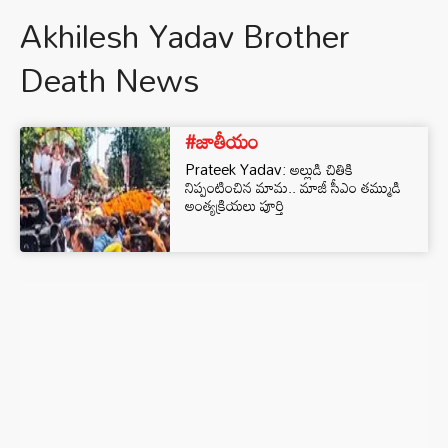
Akhilesh Yadav Brother
Death News
#జాతీయం
Prateek Yadav: అల్లుడి చితికి
నిప్పంటించిన మామ.. మాజీ సీఎం తమ్ముడి
అంత్యక్రియలు పూర్తి