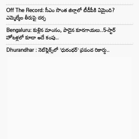
Off The Record: సీఎం సొంత జిల్లాలో టీడీపీకి ఏమైంది?
ఎమ్మెల్యేల తీరుపై చర్చ
Bengaluru: కుళ్లిన మాంసం, పాడైన కూరగాయలు..5-స్టార్
హోటళ్లలో కూడా అదే కంపు..
Dhurandhar : నెట్‌ఫ్లిక్స్‌లో ‘ధురంధర్’ ప్రపంచ రికార్డు..