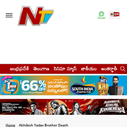
ఆంధ్రప్రదేశ్
తెలంగాణ
సినిమా న్యూస్
జాతీయం
అంతర్జాతీయం
Home
Akhilesh Yadav Brother Death