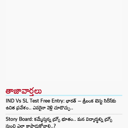
తాజావార్తలు
IND Vs SL Test Free Entry: భారత్ – శ్రీలంక టెస్టు సిరీస్‌కు
ఉచిత ప్రవేశం.. ఎవరైనా వెళ్లి చూడొచ్చు..
Story Board: కమ్మేస్తున్న డ్రగ్స్ భూతం.. మన విద్యార్థుల్ని డ్రగ్స్
నుంచి ఎలా కాపాడుకోవాలి..?