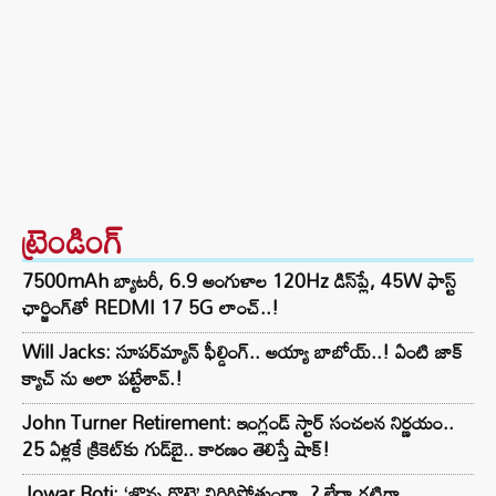
ట్రెండింగ్‌
7500mAh బ్యాటరీ, 6.9 అంగుళాల 120Hz డిస్‌ప్లే, 45W ఫాస్ట్
ఛార్జింగ్‌తో REDMI 17 5G లాంచ్..!
Will Jacks: సూపర్‌మ్యాన్ ఫీల్డింగ్.. అయ్యా బాబోయ్..! ఏంటి జాక్
క్యాచ్ ను అలా పట్టేశావ్.!
John Turner Retirement: ఇంగ్లండ్ స్టార్ సంచలన నిర్ణయం..
25 ఏళ్లకే క్రికెట్‌కు గుడ్‌బై.. కారణం తెలిస్తే షాక్!
Jowar Roti: ‘జొన్న రొట్టె’ విరిగిపోతుందా..? లేదా గట్టిగా