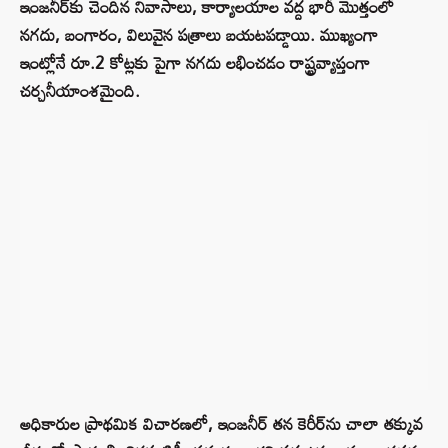
ఇంజనీర్‌కు చెందిన నివాసాలు, కార్యాలయాల వద్ద భారీ మొత్తంలో
నగదు, బంగారం, విలువైన పత్రాలు బయటపడ్డాయి. ముఖ్యంగా
ఇంట్లోనే రూ.2 కోట్లకు పైగా నగదు లభించడం రాష్ట్రవ్యాప్తంగా
చర్చనీయాంశమైంది.
అధికారుల ప్రాథమిక విచారణలో, ఇంజనీర్ తన కెరీర్‌ను చాలా తక్కువ