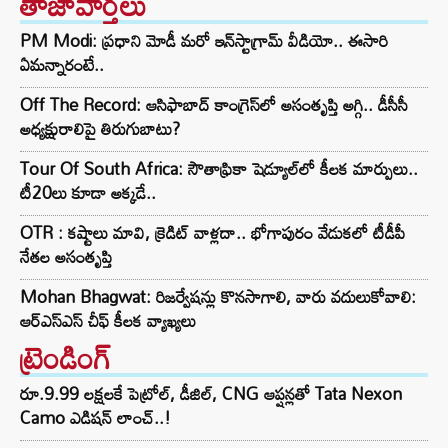
తాజావార్తలు
PM Modi: ప్రధాని మోడీ మరో ఇన్‌స్టాగ్రామ్ వీడియో.. ఈసారి
ఏమన్నారంటే..
Off The Record: ఆసిఫాబాద్ కాంగ్రెస్‌లో అసంతృప్తి అగ్గి.. డీసీసీ
అధ్యక్షురాలిపై తిరుగుబాటు?
Tour Of South Africa: సౌతాఫ్రికా షెడ్యూల్‌లో కీలక మార్పులు..
టీ20లు కూడా అక్కడే..
OTR : కష్టాలు మావి, క్రెడిట్ వాళ్లదా.. భోగాపురం వేడుకలో టీడీపీ
నేతల అసంతృప్తి
Mohan Bhagwat: రిజర్వేషన్లు కొనసాగాలి, వారు వదులుకోవాలి:
ఆర్ఎస్ఎస్ చీఫ్ కీలక వ్యాఖ్యలు
ట్రెండింగ్‌
రూ.9.99 లక్షలకే పెట్రోల్, డీజిల్, CNG ఆప్షన్లతో Tata Nexon
Camo ఎడిషన్ లాంచ్..!