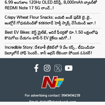
6.99 అంగుళాల 120Hz OLED డిస్‌ప్లే, 8,000mAh బ్యాటరీతో
REDMI Note 17 5G లాంచ్..!
Crispy Wheat Flour Snacks: బయటి జంక్ ఫుడ్‌కి బై..బై..
ఇంట్లోనే గోధుమపిండితో కరకరలాడే హెల్తీ స్నాక్స్ చేసేయండి ఇలా.!
Best EV Bikes: బెస్ట్ మైలేజ్, అదిరే ఫీచర్లతో రూ.1.50 లక్షలలోపు
కొనుగోలు చేయగల టాప్-5 EV బైక్‌లు ఇదిగో..!
Incredible Story: దేశవాళీ క్రికెట్‌లో 9 వేల రన్స్.. టీమిండియా
డెబ్యూలోనే హాఫ్ సెంచరీ.. కానీ అడ్రస్ లేకుండా పోయిన ఓపెనర్!
For advertising contact :9949494238
Email: digital@ntvnetwork.com