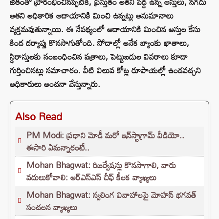
జీతంతో ప్రారంభించినప్పటికీ, ప్రస్తుతం అతని వద్ద ఉన్న ఆస్తులు, నగదు
అతని అధికారిక ఆదాయానికి మించి ఉన్నట్లు అనుమానాలు
వ్యక్తమవుతున్నాయి. ఈ నేపథ్యంలో ఆదాయానికి మించిన ఆస్తుల కేసు
కింద దర్యాప్తు కొనసాగుతోంది. సోదాల్లో అనేక బ్యాంకు ఖాతాలు,
స్థిరాస్తులకు సంబంధించిన పత్రాలు, పెట్టుబడుల వివరాలు కూడా
గుర్తించినట్లు సమాచారం. వీటి విలువ కోట్ల రూపాయల్లో ఉండవచ్చని
అధికారులు అంచనా వేస్తున్నారు.
Also Read
PM Modi: ప్రధాని మోడీ మరో ఇన్‌స్టాగ్రామ్ వీడియో..
ఈసారి ఏమన్నారంటే..
Mohan Bhagwat: రిజర్వేషన్లు కొనసాగాలి, వారు
వదులుకోవాలి: ఆర్ఎస్ఎస్ చీఫ్ కీలక వ్యాఖ్యలు
Mohan Bhagwat: స్వలింగ వివాహాలపై మోహన్ భగవత్
సంచలన వ్యాఖ్యలు