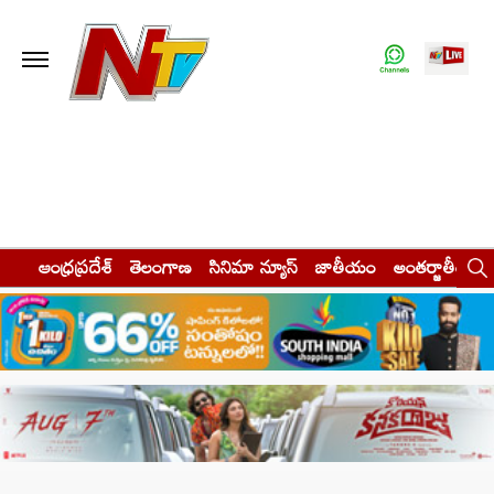
ఆంధ్రప్రదేశ్
తెలంగాణ
సినిమా న్యూస్
జాతీయం
అంతర్జాతీయం