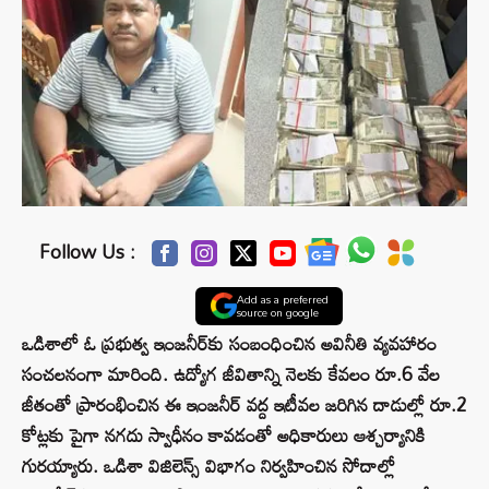
Follow Us :
Add as a preferred
source on google
ఒడిశాలో ఓ ప్రభుత్వ ఇంజనీర్‌కు సంబంధించిన అవినీతి వ్యవహారం
సంచలనంగా మారింది. ఉద్యోగ జీవితాన్ని నెలకు కేవలం రూ.6 వేల
జీతంతో ప్రారంభించిన ఈ ఇంజనీర్ వద్ద ఇటీవల జరిగిన దాడుల్లో రూ.2
కోట్లకు పైగా నగదు స్వాధీనం కావడంతో అధికారులు ఆశ్చర్యానికి
గురయ్యారు. ఒడిశా విజిలెన్స్ విభాగం నిర్వహించిన సోదాల్లో