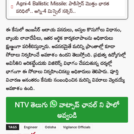
Agni-4 Ballistic Missile: పాకిస్తాన్ మొత్తం భారత
పరిధిలో.. అగ్ని-4 మిస్సైల్ సక్సెస్..
ఈ కేసులో ఇంజనీర్ ఆదాయ వనరులు, ఆస్తుల కొనుగోలు విధానం,
బ్యాంకు లావాదేవీలు, ఇతర ఆర్థిక కార్యకలాపాలను అధికారులు
క్షుణ్ణంగా పరిశీలిస్తున్నారు. అవసరమైతే మరిన్ని ప్రాంతాల్లో కూడా
సోదాలు నిర్వహించే అవకాశం ఉందని తెలుస్తోంది. ప్రభుత్వ ఉద్యోగుల్లో
అవినీతిని అరికట్టేందుకు విజిలెన్స్ విభాగం చేపడుతున్న చర్యల్లో
భాగంగా ఈ సోదాలు నిర్వహించినట్లు అధికారులు తెలిపారు. పూర్తి
విచారణ అనంతరం కేసుకు సంబంధించిన మరిన్ని వివరాలు వెల్లడయ్యే
అవకాశం ఉంది.
NTV తెలుగు
వాట్సాప్ ఛానల్ ని ఫాలో
అవ్వండి
TAGS
Engineer
Odisha
Vigilance Officials