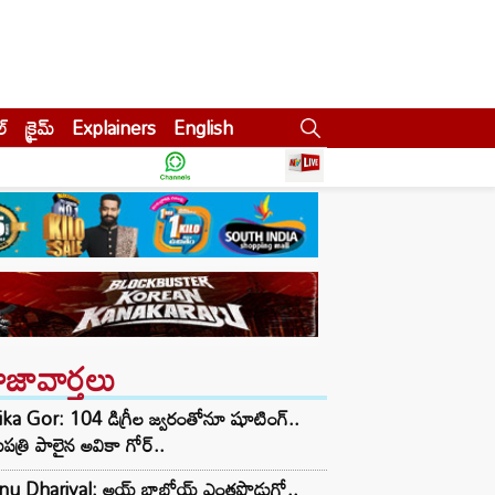
ల్
క్రైమ్
Explainers
English
ాజావార్తలు
ka Gor: 104 డిగ్రీల జ్వరంతోనూ షూటింగ్..
పత్రి పాలైన అవికా గోర్..
nu Dhariyal: అయ్ బాబోయ్ ఎంతపొడుగో..