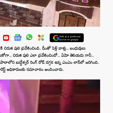
Add as a preferred
source on google
చిరుత పులి ప్రవేశించింది. దీంతో పెళ్లి వాళ్లు.. బంధువులు
చేసుకోగా.. చిరుత పులి ఎలా ప్రవేశించిందో.. ఏమో తెలియదు గానీ..
ి పారాలోని బుద్ధేశ్వర్ రింగ్ రోడ్ దగ్గర ఉన్న ఎంఎం లాన్‌లో జరిగింది.
ఫారెస్ట్ అధికారులకు సమాచారం అందించారు.