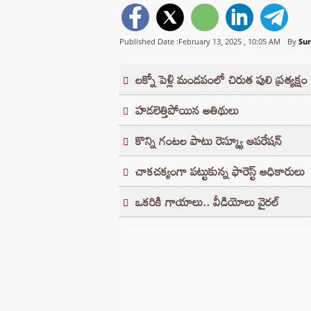
Published Date :February 13, 2025 ,
10:05 AM
By
Su
లక్నో పెళ్లి మండపంలో చిరుత పులి ప్రత్యక్షం
హడలెత్తిపోయిన అతిథులు
కొన్ని గంటల పాటు రెస్క్యూ ఆపరేషన్
చాకచక్యంగా పట్టుకున్న ఫారెస్ట్ అధికారులు
ఒకరికి గాయాలు.. వీడియోలు వైరల్