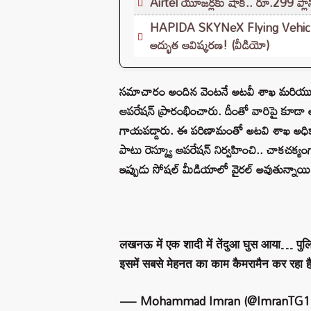
Airtel యూజర్లకు షాక్.. రూ.299 ప్లాన్
HAPIDA SKYNeX Flying Vehicle: ట్రాఫి
అద్భుత ఆవిష్కరణ! (వీడియో)
సమాచారం అందిన వెంటనే అటవీ శాఖ మరియు పోలీ
ఆపరేషన్ ప్రారంభించారు. దీంతో వారిపై కూడా 
గాయపడ్డారు. ఈ పరిణామంతో అటవి శాఖ అధికా
పాటు రెస్క్యూ ఆపరేషన్ నిర్వహించి.. చాకచక
ఇప్పుడు సోషల్ మీడియాలో వైరల్ అవుతున్నాయి
लखनऊ में एक शादी में तेंदुआ घुस आया… पु
इसमें सबसे मेहनत का काम कैमरामैन कर रहा ह
— Mohammad Imran (@ImranTG1