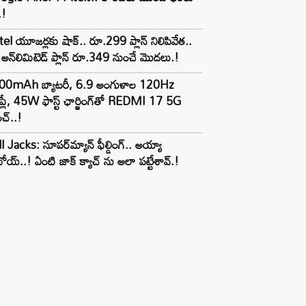
.!
tel యూజర్లకు షాక్.. రూ.299 ప్లాన్ నిలిపివేత..
అన్‌లిమిటెడ్ ప్లాన్ రూ.349 నుంచే మొదలు.!
00mAh బ్యాటరీ, 6.9 అంగుళాల 120Hz
్‌ప్లే, 45W ఫాస్ట్ ఛార్జింగ్‌తో REDMI 17 5G
చ్..!
l Jacks: సూపర్‌మ్యాన్ ఫీల్డింగ్.. అయ్యా
ోయ్..! ఏంటి జాక్ క్యాచ్ ను అలా పట్టేశావ్.!