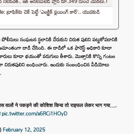
 నిలిపివేత.. ఇక అన్‌లిమిటెడ్ ప్లాన్ రూ.349 నుంచే మొదలు.!
క్‌కు చెక్ పెట్టే ‘ఎలక్ట్రిక్ ఫ్లయింగ్ కార్’.. యువకుడి
సులు సంఘటన స్థలానికి చేరుకుని చిరుత పులిని పట్టుకోవడానికి
అమాంతంగా దాడి చేసింది. ఈ దాడిలో ఒక ఫారెస్ట్ అధికారి కూడా
రులు కూడా భయంతో పరుగులు తీశారు. మొత్తానికి కొన్ని గంటల
్యంగా చిరుతపులిని బంధించారు. ఇందుకు సంబంధించిన వీడియోలు
.
लिस वालों ने पकड़ने की कोशिश किया तो राइफल लेकर भाग गया….
ै
pic.twitter.com/a6RCi1HOyD
)
February 12, 2025