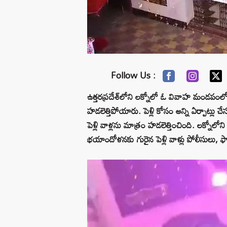
Follow Us :
ఉత్తరప్రదేశ్‌లోని లక్నోలో ఓ వివాహ మండపంలోకి 
హడలెత్తిపోయారు. పెళ్లి కోసం అన్ని ఏర్పాట్లు 
పెళ్లి వాళ్లను మాత్రం హడలెత్తించింది. లక్నోలోన
భయాందోళనకు గురైన పెళ్లి వాళ్లు పోలీసులు, 