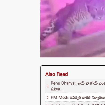
Also Read
Renu Dhariyal: అయ్ బాబోయ్ ఎంతపొడుగో.
మహిళ..
PM Modi: భవిష్యత్ భారత్ నిర్మాతలు