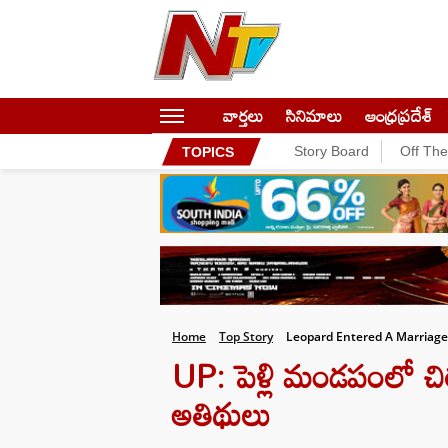
వార్తలు
సినిమాలు
ఆంధ్రప్రదేశ్
Story Board
Off Th
TOPICS
Home
Top Story
Leopard Entered A Marriage
UP: పెళ్లి మండపంలో చిరు
అతిథులు