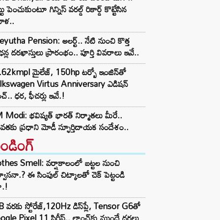
టు పెంచుకుంటూ గిన్నిస్ వరల్డ్ రికార్డ్ కొట్టేసిన
ిళ..
yutha Pension: అలర్ట్.. నేటి నుంచి కొత్త
ఛన్ల దరఖాస్తులు ప్రారంభం.. పూర్తి వివరాలు ఇవే..
62kmpl మైలేజ్, 150hp టర్బో ఇంజిన్‌తో
lkswagen Virtus Anniversary ఎడిషన్
చ్.. ధర, ఫీచర్లు ఇవే.!
Modi: భవిష్యత్ భారత్ నిర్మాతలు మీరే..
తకు ప్రధాని మోడీ స్ఫూర్తిదాయక సందేశం..
రెండింగ్‌
thes Smell: వర్షాకాలంలో బట్టల నుంచి
్వాసనా.? ఈ సింపుల్ చిట్కాలతో చెక్ పెట్టండి
ా.!
 వరకు స్టోరేజ్,120Hz డిస్‌ప్లే, Tensor G6తో
gle Pixel 11 సిరీస్.. లాంచ్⁭కు ముందే ధరలు