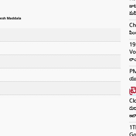
జుట్
మహ
resh Maddala
Che
పిం
19.
Vo
లాం
PM 
యువ
ట్
Clo
దుర
ఇల
1TB
Goo