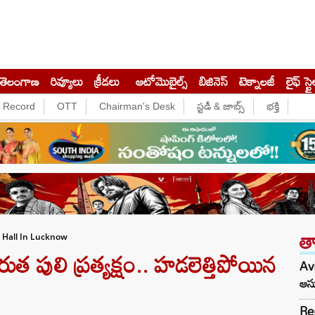
తెలంగాణ
రివ్యూలు
క్రీడలు
ఆటోమొబైల్స్
బిజినెస్‌
టెక్నాలజీ
లైఫ్ స్టై
e Record
OTT
Chairman's Desk
స్టడీ & జాబ్స్
భక్తి
త
 Hall In Lucknow
త పులి ప్రత్యక్షం.. హడలెత్తిపోయిన
Avi
ఆసు
Re