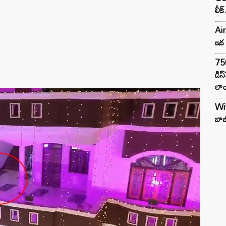
లీక్
Air
ఇక 
75
డిస
లాం
Wil
బాబ