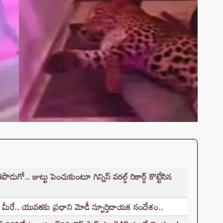
. జుట్టు పెంచుకుంటూ గిన్నిస్ వరల్డ్ రికార్డ్ కొట్టేసిన
 మీరే.. యువతకు ప్రధాని మోడీ స్ఫూర్తిదాయక సందేశం..