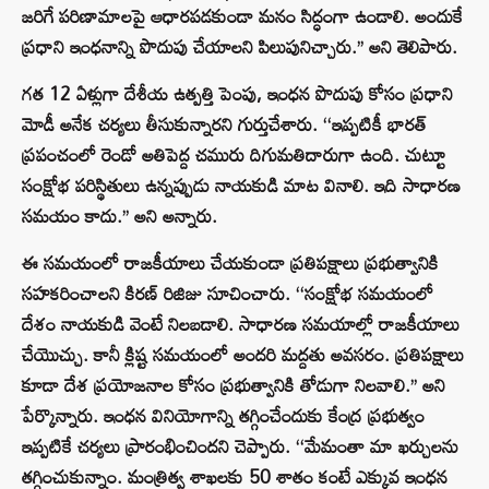
జరిగే పరిణామాలపై ఆధారపడకుండా మనం సిద్ధంగా ఉండాలి. అందుకే
ప్రధాని ఇంధనాన్ని పొదుపు చేయాలని పిలుపునిచ్చారు.’’ అని తెలిపారు.
గత 12 ఏళ్లుగా దేశీయ ఉత్పత్తి పెంపు, ఇంధన పొదుపు కోసం ప్రధాని
మోడీ అనేక చర్యలు తీసుకున్నారని గుర్తుచేశారు. ‘‘ఇప్పటికీ భారత్
ప్రపంచంలో రెండో అతిపెద్ద చమురు దిగుమతిదారుగా ఉంది. చుట్టూ
సంక్షోభ పరిస్థితులు ఉన్నప్పుడు నాయకుడి మాట వినాలి. ఇది సాధారణ
సమయం కాదు.’’ అని అన్నారు.
ఈ సమయంలో రాజకీయాలు చేయకుండా ప్రతిపక్షాలు ప్రభుత్వానికి
సహకరించాలని కిరణ్ రిజిజు సూచించారు. ‘‘సంక్షోభ సమయంలో
దేశం నాయకుడి వెంటే నిలబడాలి. సాధారణ సమయాల్లో రాజకీయాలు
చేయొచ్చు. కానీ క్లిష్ట సమయంలో అందరి మద్దతు అవసరం. ప్రతిపక్షాలు
కూడా దేశ ప్రయోజనాల కోసం ప్రభుత్వానికి తోడుగా నిలవాలి.’’ అని
పేర్కొన్నారు. ఇంధన వినియోగాన్ని తగ్గించేందుకు కేంద్ర ప్రభుత్వం
ఇప్పటికే చర్యలు ప్రారంభించిందని చెప్పారు. ‘‘మేమంతా మా ఖర్చులను
తగ్గించుకున్నాం. మంత్రిత్వ శాఖలకు 50 శాతం కంటే ఎక్కువ ఇంధన