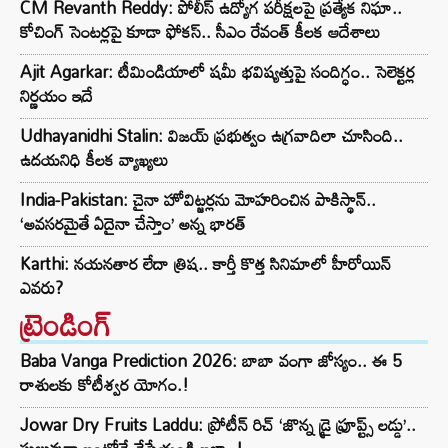
CM Revanth Reddy: పోలీస్ ఉద్యోగ పరీక్షలపై ప్రత్యేక నిఘా..
కోచింగ్ సెంటర్లపై కూడా ఫోకస్.. సీఎం రేవంత్ కీలక ఆదేశాలు
Ajit Agarkar: టీమిండియాలో షమీ భవిష్యత్తుపై సందిగ్ధం.. సెలెక్టర్ల
నిర్ణయం ఇదే
Udhayanidhi Stalin: విజయ్ ప్రభుత్వం ఉగ్రవాదిలా చూసింది..
ఉదయనిధి కీలక వ్యాఖ్యలు
India-Pakistan: చైనా హోవిట్జర్లను మోహరించిన పాకిస్థాన్..
‘అవసరమైతే ఏదైనా చేస్తాం’ అన్న భారత్
Karthi: నయనతార లేదా త్రిష.. కార్తీ కొత్త సినిమాలో హీరోయిన్
ఎవరు?
ట్రెండింగ్‌
Baba Vanga Prediction 2026: బాబా వంగా జోస్యం.. ఈ 5
రాశులకు కోటీశ్వర యోగం.!
Jowar Dry Fruits Laddu: ప్రోటీన్ రిచ్ ‘జొన్న డ్రై ఫ్రూప్ట్స్ లడ్డు’..