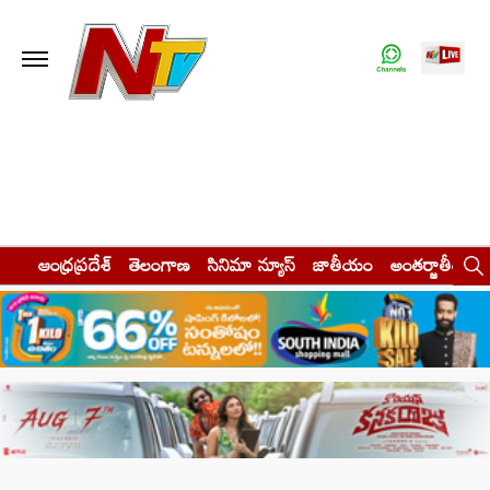
ఆంధ్రప్రదేశ్
తెలంగాణ
సినిమా న్యూస్
జాతీయం
అంతర్జాతీయం