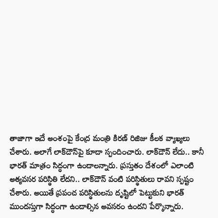
తాజాగా ఇదే అంశంపై కేంద్ర మంత్రి కిరణ్ రిజిజు కీలక వ్యాఖ్యలు
చేశారు. అలాగే లాక్‌డౌన్‌పై కూడా స్పందించారు. లాక్‌డౌన్ లేదు.. కానీ
భారత్ మాత్రం సిద్ధంగా ఉండాలన్నారు. ప్రస్తుతం దేశంలో ఎలాంటి
అత్యవసర పరిస్థితి లేదని.. లాక్‌డౌన్ వంటి పరిస్థితులు రావని స్పష్టం
చేశారు. అయితే ప్రపంచ పరిస్థితులను దృష్టిలో పెట్టుకుని భారత్
ముందస్తుగా సిద్ధంగా ఉండాల్సిన అవసరం ఉందని పేర్కొన్నారు.