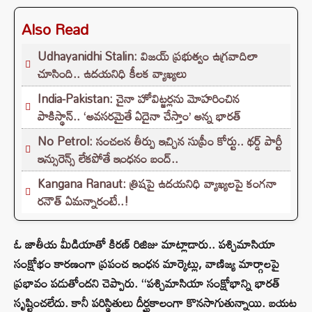
Also Read
Udhayanidhi Stalin: విజయ్ ప్రభుత్వం ఉగ్రవాదిలా
చూసింది.. ఉదయనిధి కీలక వ్యాఖ్యలు
India-Pakistan: చైనా హోవిట్జర్లను మోహరించిన
పాకిస్థాన్.. ‘అవసరమైతే ఏదైనా చేస్తాం’ అన్న భారత్
No Petrol: సంచలన తీర్పు ఇచ్చిన సుప్రీం కోర్టు.. థర్డ్ పార్టీ
ఇన్సురెన్స్ లేకపోతే ఇంధనం బంద్..
Kangana Ranaut: త్రిషపై ఉదయనిధి వ్యాఖ్యలపై కంగనా
రనౌత్ ఏమన్నారంటే..!
ఓ జాతీయ మీడియాతో కిరణ్ రిజిజు మాట్లాడారు.. పశ్చిమాసియా
సంక్షోభం కారణంగా ప్రపంచ ఇంధన మార్కెట్లు, వాణిజ్య మార్గాలపై
ప్రభావం పడుతోందని చెప్పారు. ‘‘పశ్చిమాసియా సంక్షోభాన్ని భారత్
సృష్టించలేదు. కానీ పరిస్థితులు దీర్ఘకాలంగా కొనసాగుతున్నాయి. బయట