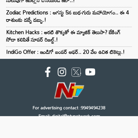
సులువుగా ఇంట్లోనే చేసేయండి ఇలా..!
Zodiac Predictions : ఆగస్టు 5న బుధ-గురు మహాయోగం.. ఈ 4
రాశులకు డబ్బే డబ్బు.!
Kitchen Hacks : అరటి తొక్కతో ఈ మ్యాజిక్ తెలుసా? బేకింగ్
సోడా కలిపితే సూపర్ రిజల్ట్.!
IndiGo Offer : ఇండిగో బంపర్ ఆఫర్.. 20 వేల ఉచిత టికెట్లు.!
For advertising contact :9949494238
Email: digital@ntvnetwork.com
Copyright © 2000 - 2026 - NTV
About Us
Contact Us
Privacy Policy
Terms & Conditions