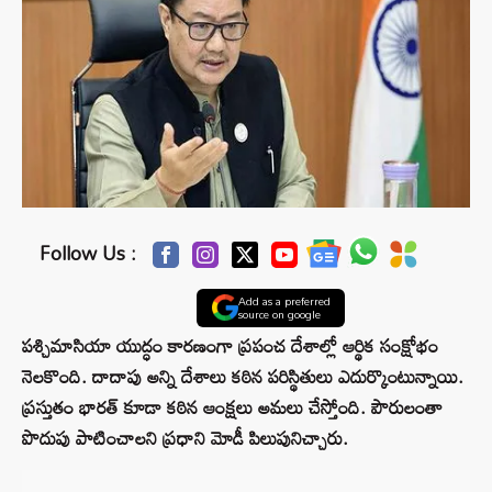
Follow Us :
Add as a preferred
source on google
పశ్చిమాసియా యుద్ధం కారణంగా ప్రపంచ దేశాల్లో ఆర్థిక సంక్షోభం
నెలకొంది. దాదాపు అన్ని దేశాలు కఠిన పరిస్థితులు ఎదుర్కొంటున్నాయి.
ప్రస్తుతం భారత్ కూడా కఠిన ఆంక్షలు అమలు చేస్తోంది. పౌరులంతా
పొదుపు పాటించాలని ప్రధాని మోడీ పిలుపునిచ్చారు.