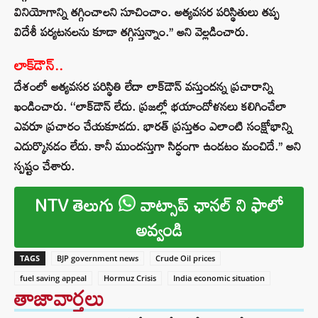
వినియోగాన్ని తగ్గించాలని సూచించాం. అత్యవసర పరిస్థితులు తప్ప
విదేశీ పర్యటనలను కూడా తగ్గిస్తున్నాం.’’ అని వెల్లడించారు.
లాక్‌డౌన్..
దేశంలో అత్యవసర పరిస్థితి లేదా లాక్‌డౌన్ వస్తుందన్న ప్రచారాన్ని
ఖండించారు. ‘‘లాక్‌డౌన్ లేదు. ప్రజల్లో భయాందోళనలు కలిగించేలా
ఎవరూ ప్రచారం చేయకూడదు. భారత్ ప్రస్తుతం ఎలాంటి సంక్షోభాన్ని
ఎదుర్కొనడం లేదు. కానీ ముందస్తుగా సిద్ధంగా ఉండటం మంచిదే.’’ అని
స్పష్టం చేశారు.
NTV తెలుగు
వాట్సాప్ ఛానల్ ని ఫాలో
అవ్వండి
TAGS
BJP government news
Crude Oil prices
fuel saving appeal
Hormuz Crisis
India economic situation
తాజావార్తలు