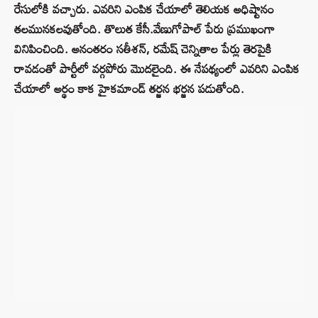
రేసులోకి వచ్చారు. ఎవరిని ఎంపిక చేయాలో తెలియక అధిష్టానం
తలమునకలవుతోంది. తొలుత కేసీ.వేణుగోపాల్ పేరు ప్రముఖంగా
వినిపించింది. అనంతరం సతీశన్, రమేష్ చెన్నితాల పేర్లు తెరపైకి
రావడంతో పార్టీలో వర్గపోరు మొదలైంది. ఈ నేపథ్యంలో ఎవరిని ఎంపిక
చేయాలో అర్థం కాక హైకమాండ్ తర్జన భర్జన పడుతోంది.