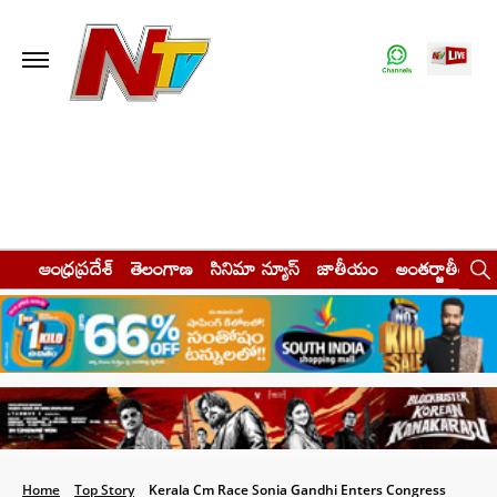
ఆంధ్రప్రదేశ్
తెలంగాణ
సినిమా న్యూస్
జాతీయం
అంతర్జాతీయం
Home
Top Story
Kerala Cm Race Sonia Gandhi Enters Congress