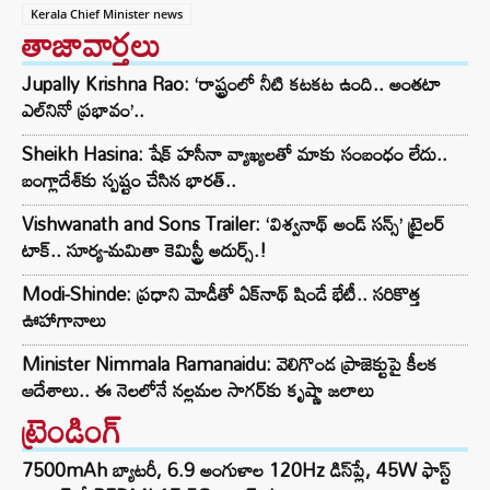
Kerala Chief Minister news
తాజావార్తలు
Jupally Krishna Rao: ‘రాష్ట్రంలో నీటి కటకట ఉంది.. అంతటా
ఎల్‌నినో ప్రభావం’..
Sheikh Hasina: షేక్ హసీనా వ్యాఖ్యలతో మాకు సంబంధం లేదు..
బంగ్లాదేశ్‌కు స్పష్టం చేసిన భారత్..
Vishwanath and Sons Trailer: ‘విశ్వనాథ్ అండ్ సన్స్’ ట్రైలర్
టాక్.. సూర్య-మమితా కెమిస్ట్రీ అదుర్స్.!
Modi-Shinde: ప్రధాని మోడీతో ఏక్‌నాథ్ షిండే భేటీ.. సరికొత్త
ఊహాగానాలు
Minister Nimmala Ramanaidu: వెలిగొండ ప్రాజెక్టుపై కీలక
ఆదేశాలు.. ఈ నెలలోనే నల్లమల సాగర్‌కు కృష్ణా జలాలు
ట్రెండింగ్‌
7500mAh బ్యాటరీ, 6.9 అంగుళాల 120Hz డిస్‌ప్లే, 45W ఫాస్ట్