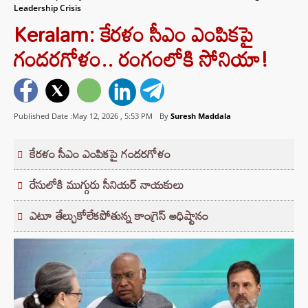
Leadership Crisis
Keralam: కేరళం సీఎం ఎంపికపై
గందరగోళం.. రంగంలోకి సోనియా!
Published Date :May 12, 2026 ,
5:53 PM
By
Suresh Maddala
కేరళం సీఎం ఎంపికపై గందరగోళం
రేసులోకి ముగ్గురు సీనియర్ నాయకులు
ఎటూ తేల్చుకోలేకపోతున్న కాంగ్రెస్ అధిష్టానం