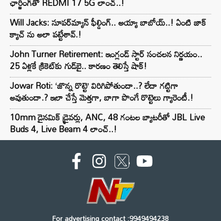
ఛార్జింగ్‌తో REDMI 17 5G లాంచ్..!
Will Jacks: సూపర్‌మ్యాన్ ఫీల్డింగ్.. అయ్యా బాబోయ్..! ఏంటి జాక్
క్యాచ్ ను అలా పట్టేశావ్.!
John Turner Retirement: ఇంగ్లండ్ స్టార్ సంచలన నిర్ణయం..
25 ఏళ్లకే క్రికెట్‌కు గుడ్‌బై.. కారణం తెలిస్తే షాక్!
Jowar Roti: ‘జొన్న రొట్టె’ విరిగిపోతుందా..? లేదా గట్టిగా
అవుతుందా.? ఇలా చేస్తే మెత్తగా, బాగా పొంగే రొట్టెలు గ్యారెంటీ.!
10mm డైనమిక్ డ్రైవర్లు, ANC, 48 గంటల బ్యాటరీతో JBL Live
Buds 4, Live Beam 4 లాంచ్..!
For advertising contact :9949494238