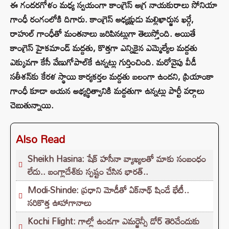
ఈ గందరగోళం మధ్య స్వయంగా కాంగ్రెస్ అగ్ర నాయకురాలు సోనియా
గాంధీ రంగంలోకి దిగారు. కాంగ్రెస్ అధ్యక్షుడు మల్లిఖార్జున ఖర్గే,
రాహుల్ గాంధీతో మంతనాలు జరిపినట్లుగా తెలుస్తోంది. అయితే
కాంగ్రెస్ హైకమాండ్ మద్దతు, కొత్తగా ఎన్నికైన ఎమ్మెల్యేల మద్దతు
ఎక్కువగా కే‌సీ వేణుగోపాల్‌కే ఉన్నట్లు గుర్తించింది. మరోవైపు వీడీ
సతీశన్‌కు కేరళ స్థాయి కార్యకర్తల మద్దతు బలంగా ఉందని, ప్రియాంకా
గాంధీ కూడా ఆయన అభ్యర్థిత్వానికి మద్దతుగా ఉన్నట్లు పార్టీ వర్గాలు
చెబుతున్నాయి.
Also Read
Sheikh Hasina: షేక్ హసీనా వ్యాఖ్యలతో మాకు సంబంధం
లేదు.. బంగ్లాదేశ్‌కు స్పష్టం చేసిన భారత్..
Modi-Shinde: ప్రధాని మోడీతో ఏక్‌నాథ్ షిండే భేటీ..
సరికొత్త ఊహాగానాలు
Kochi Flight: గాల్లో ఉండగా ఎమర్జెన్సీ డోర్ తెరిచేందుకు