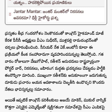
యత్నం.. హడలెత్తిపోయిన ప్రయాణికులు
Jantar Mantar: జంతర్ మంతర్‌లో నిరసనలు
అవసరమా? ఢిల్లీ హైకోర్టు ప్రశ్న
ప్రస్తుతం తీవ్ర గందరగోళం నెలకొనడంతో కాంగ్రెస్ హైకమాండ్ మాజీ
కేరళ పీసీసీ అధ్యక్షులు వీఎం సుధీరన్, ముళ్లపల్లి రామచంద్రన్‌లతో
చర్చలు ప్రారంభించింది. సీనియర్ నేత ఏకే.ఆంటోనీ కూడా ఈ
ప్రక్రియలో కీలక సలహాదారుగా వ్యవహరించనున్నట్లు తెలుస్తోంది. గత
వారం రోజులుగా వేణుగోపాల్‌, సతీశన్ అనుచరులు రాష్ట్రవ్యాప్తంగా
పోస్టర్ వార్, నిరసనలు, బహిరంగ మద్దతు ప్రదర్శనలు చేపట్టడం పార్టీకి
తలనొప్పిగా మారింది. ముఖ్యంగా సతీశన్‌కు అనుకూలంగా జరుగుతున్న
దూకుడు ప్రచారం ఆయన అవకాశాలను దెబ్బతీసి ఉండొచ్చని కొందరు
నేతలు భావిస్తున్నట్లు సమాచారం.
అయితే ఇప్పటికే కాంగ్రెస్ పరిశీలకులు అజయ్ మాకెన్, ముకుల్ వాస్నిక్
కొత్తగా ఎన్నికైన ఎమ్మెల్యేలతో వ్యక్తిగతంగా సమావేశమై సీఎం ఎంపికపై