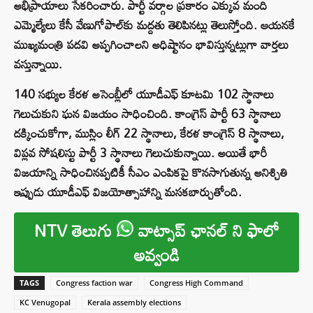
అభిప్రాయాలు సేకరించారు. పార్టీ వర్గాల ప్రకారం ఎక్కువ మంది
ఎమ్మెల్యేలు కే‌సీ వేణుగోపాల్‌కు మద్దతు తెలిపినట్లు తెలుస్తోంది. ఆయనకే
ముఖ్యమంత్రి పదవి అప్పగించాలని అధిష్టానం భావిస్తున్నట్లుగా వార్తలు
వస్తున్నాయి.
140 సభ్యుల కేరళ అసెంబ్లీలో యూడీఎఫ్ కూటమి 102 స్థానాలు
గెలుచుకుని ఘన విజయం సాధించింది. కాంగ్రెస్ పార్టీ 63 స్థానాలు
దక్కించుకోగా, ముస్లిం లీగ్ 22 స్థానాలు, కేరళ కాంగ్రెస్ 8 స్థానాలు,
విప్లవ సోషలిస్టు పార్టీ 3 స్థానాలు గెలుచుకున్నాయి. అయితే భారీ
విజయాన్ని సాధించినప్పటికీ సీఎం ఎంపికపై కొనసాగుతున్న అనిశ్చితి
ఇప్పుడు యూడీఎఫ్ విజయోత్సాహాన్ని మసకబార్చుతోంది.
NTV తెలుగు
వాట్సాప్ ఛానల్ ని ఫాలో
అవ్వండి
TAGS
Congress faction war
Congress High Command
KC Venugopal
Kerala assembly elections