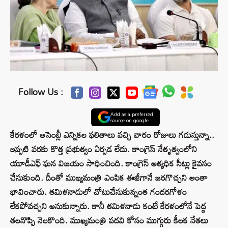
Follow Us :
Add as a preferred
source on google
కేరళంలో అసెంబ్లీ ఎన్నికల ఫలితాలు వచ్చి వారం రోజులు గడుస్తున్నా..
ఇప్పటి వరకు కొత్త ప్రభుత్వం ఏర్పడ లేదు. కాంగ్రెస్ నేతృత్వంలోని
యూడీఎఫ్ ఘన విజయం సాధించింది. కాంగ్రెస్ అత్యధిక సీట్లు కైవసం
చేసుకుంది. దీంతో ముఖ్యమంత్రి ఎంపిక ఈజీగానే జరగొచ్చని అంతా
భావించారు. తమిళనాడులో చోటుచేసుకున్నంత గందరగోళం
లేకపోవచ్చని అనుకున్నారు. కానీ తమిళనాడు కంటే కేరళంలోనే పెద్ద
తలనొప్పి నెలకొంది. ముఖ్యమంత్రి పదవి కోసం ముగ్గురు కీలక నేతలు