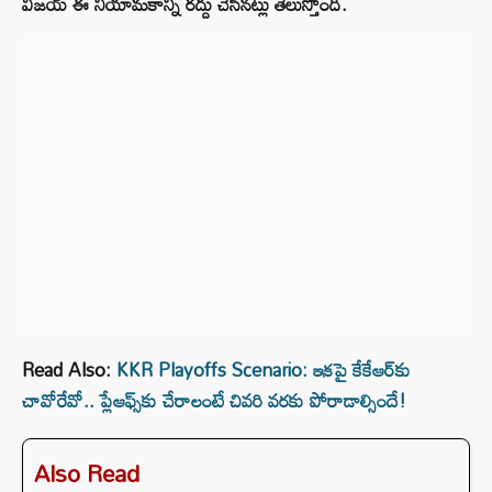
విజయ్ ఈ నియామకాన్ని రద్దు చేసినట్లు తెలుస్తోంది.
Read Also:
KKR Playoffs Scenario: ఇకపై కేకేఆర్‌కు
చావోరేవో.. ప్లేఆఫ్స్‌కు చేరాలంటే చివరి వరకు పోరాడాల్సిందే!
Also Read