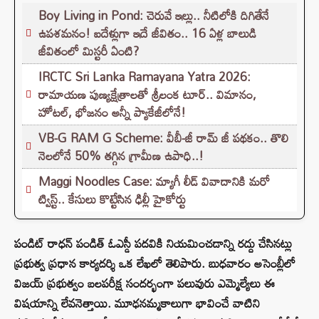
Boy Living in Pond: చెరువే ఇల్లు.. నీటిలోకి దిగితేనే
ఉపశమనం! ఐదేళ్లుగా ఇదే జీవితం.. 16 ఏళ్ల బాలుడి
జీవితంలో మిస్టరీ ఏంటి?
IRCTC Sri Lanka Ramayana Yatra 2026:
రామాయణ పుణ్యక్షేత్రాలతో శ్రీలంక టూర్.. విమానం,
హోటల్, భోజనం అన్నీ ప్యాకేజీలోనే!
VB-G RAM G Scheme: వీబీ-జీ రామ్ జీ పథకం.. తొలి
నెలలోనే 50% తగ్గిన గ్రామీణ ఉపాధి..!
Maggi Noodles Case: మ్యాగీ లీడ్ వివాదానికి మరో
ట్విస్ట్.. కేసులు కొట్టేసిన ఢిల్లీ హైకోర్టు
పండిట్ రాధన్ పండిత్‌ ఓఎస్డీ పదవికి నియమించడాన్ని రద్దు చేసినట్లు
ప్రభుత్వ ప్రధాన కార్యదర్శి ఒక లేఖలో తెలిపారు. బుధవారం అసెంబ్లీలో
విజయ్ ప్రభుత్వం బలపరీక్ష సందర్భంగా పలువురు ఎమ్మెల్యేలు ఈ
విషయాన్ని లేవనెత్తాయి. మూఢనమ్మకాలుగా భావించే వాటిని