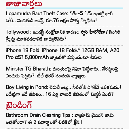
తాజావార్తలు
Lopamudra Raut Theft Case: బిగ్‌బాస్ ఫేమ్ ఇంట్లో భారీ
చోరీ.. నిందితుడి అరెస్ట్, రూ.76 లక్షల సొత్తు స్వాధీనం!
Tollywood : ఇండస్ట్రీ సంక్షోభానికి కారణం స్టార్ హీరోలేనా? సింగిల్
స్క్రీన్లు మూతపడటానికి బాధ్యులెవరు?
iPhone 18 Fold: iPhone 18 Fold‌లో 12GB RAM, A20
Pro చిప్? 5,800mAh బ్యాటరీతో వస్తుందంటూ లీకులు
Minister TG Bharath: మంత్రులపై నిఘా పెట్టేవారు.. నేరస్థులపై
ఎందుకు పెట్టరు?: టీజీ భరత్ సంచలన వ్యాఖ్యలు
Boy Living in Pond: చెరువే ఇల్లు.. నీటిలోకి దిగితేనే ఉపశమనం!
ఐదేళ్లుగా ఇదే జీవితం.. 16 ఏళ్ల బాలుడి జీవితంలో మిస్టరీ ఏంటి?
ట్రెండింగ్‌
Bathroom Drain Cleaning Tips : బాత్రూమ్ డ్రెయిన్ జామ్
అవుతోందా? ఈ 2 పదార్థాలతో చిటికెలో క్లీన్.!