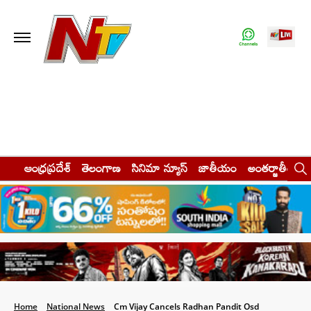
ఆంధ్రప్రదేశ్
తెలంగాణ
సినిమా న్యూస్
జాతీయం
అంతర్జాతీయం
Home
National News
Cm Vijay Cancels Radhan Pandit Osd