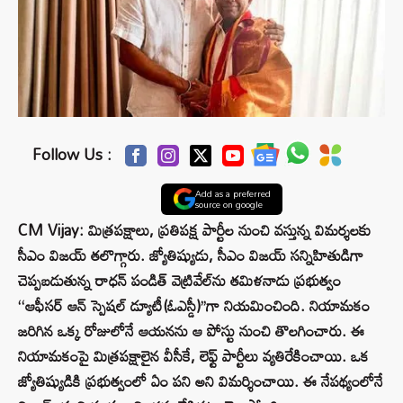
Follow Us :
Add as a preferred
source on google
CM Vijay: మిత్రపక్షాలు, ప్రతిపక్ష పార్టీల నుంచి వస్తున్న విమర్శలకు
సీఎం విజయ్ తలొగ్గారు. జ్యోతిష్యుడు, సీఎం విజయ్ సన్నిహితుడిగా
చెప్పబడుతున్న రాధన్ పండిత్ వెట్రివేల్‌ను తమిళనాడు ప్రభుత్వం
‘‘ఆఫీసర్ ఆన్ స్పెషల్ డ్యూటీ(ఓఎస్డీ)’’గా నియమించింది. నియామకం
జరిగిన ఒక్క రోజులోనే ఆయనను ఆ పోస్టు నుంచి తొలగించారు. ఈ
నియామకంపై మిత్రపక్షాలైన వీసీకే, లెఫ్ట్ పార్టీలు వ్యతిరేకించాయి. ఒక
జ్యోతిష్యుడికి ప్రభుత్వంలో ఏం పని అని విమర్శించాయి. ఈ నేపథ్యంలోనే