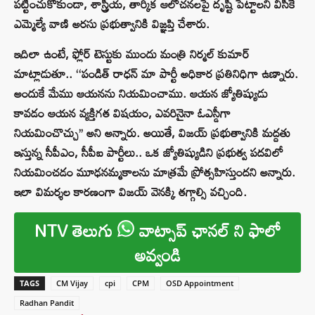
పట్టించుకోకుండా, శాస్త్రీయ, తార్కిక ఆలోచనలపై దృష్టి పెట్టాలని వీసీకే
ఎమ్మెల్యే వాణి అరసు ప్రభుత్వానికి విజ్ఞప్తి చేశారు.
ఇదిలా ఉంటే, ఫ్లోర్ టెస్టుకు ముందు మంత్రి నిర్మల్ కుమార్
మాట్లాడుతూ.. ‘‘పండిత్ రాధన్ మా పార్టీ అధికార ప్రతినిధిగా ఉణ్నారు.
అందుకే మేము ఆయనను నియమించాము. ఆయన జ్యోతిష్యుడు
కావడం ఆయన వ్యక్తిగత విషయం, ఎవరినైనా ఓఎస్డీగా
నియమించొచ్చు’’ అని అన్నారు. అయితే, విజయ్‌ ప్రభుత్వానికి మద్దతు
ఇస్తున్న సీపీఎం, సీపీఐ పార్టీలు.. ఒక జ్యోతిష్యుడిని ప్రభుత్వ పదవిలో
నియమించడం మూఢనమ్మకాలను మాత్రమే ప్రోత్సహిస్తుందని అన్నారు.
ఇలా విమర్శల కారణంగా విజయ్ వెనక్కి తగ్గాల్సి వచ్చింది.
NTV తెలుగు
వాట్సాప్ ఛానల్ ని ఫాలో
అవ్వండి
TAGS
CM Vijay
cpi
CPM
OSD Appointment
Radhan Pandit