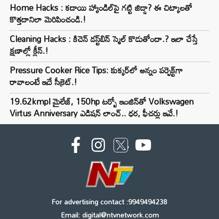
Home Hacks : కడాయి హ్యాండిల్‌పై గట్టి జిడ్డా? ఈ చిట్కాలతో
కొత్తదానిలా మెరిపించండి.!
Cleaning Hacks : కిచెన్ డస్ట్‌బిన్ స్మెల్ కొడుతోందా.? ఇలా చేస్తే
క్షణాల్లో క్లీన్.!
Pressure Cooker Rice Tips: కుక్కర్‌లో అన్నం పర్ఫెక్ట్‌గా
రావాలంటే ఇదే సీక్రెట్.!
19.62kmpl మైలేజ్, 150hp టర్బో ఇంజిన్‌తో Volkswagen
Virtus Anniversary ఎడిషన్ లాంచ్.. ధర, ఫీచర్లు ఇవే.!
For advertising contact :9949494238
Email: digital@ntvnetwork.com