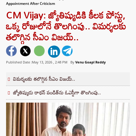
Appointment After Criticism
CM Vijay: జ్యోతిష్యుడికి కీలక పోస్టు,
ఒక్క రోజులోనే తొలగింపు.. విమర్శలకు
తలొగ్గిన సీఎం విజయ్..
Published Date :May 13, 2026 ,
2:48 PM
By
Venu Goapl Reddy
విమర్శలకు తలొగ్గిన సీఎం విజయ్..
జ్యోతిష్యుడు రాధన్ పండిత్‌ను ఓఎస్డీగా తొలగింపు..