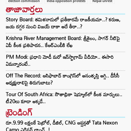
election commission
India opposition protests
Nepal unrest
తాజావార్తలు
Story Board: తమిళనాడులో ప్రతీకారమే రాజకీయమా..? కరుణ,
జయ దగ్గర నుంచి విజయ్ దాకా అదే తీరా..?
Krishna River Management Board: శ్రీశైలం, సాగర్ నీటిపై
ఏపీ కీలక ప్రతిపాదన.. కేఆర్ఎంబీకి లేఖ
PM Modi: ప్రధాని మోడీ మరో ఇన్‌స్టాగ్రామ్ వీడియో.. ఈసారి
ఏమన్నారంటే..
Off The Record: ఆసిఫాబాద్ కాంగ్రెస్‌లో అసంతృప్తి అగ్గి.. డీసీసీ
అధ్యక్షురాలిపై తిరుగుబాటు?
Tour Of South Africa: సౌతాఫ్రికా షెడ్యూల్‌లో కీలక మార్పులు..
టీ20లు కూడా అక్కడే..
ట్రెండింగ్‌
రూ.9.99 లక్షలకే పెట్రోల్, డీజిల్, CNG ఆప్షన్లతో Tata Nexon
Camo ఎడిషన్ లాంచ్..!