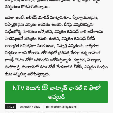
పరిస్థితులు కొనసాగుతున్నాయి.
ఇదిలా ఉంటే, అఖిలేష్ యాదవ్ మాట్లాడుతూ.. స్వేచ్ఛాయుతమైన,
నిష్పాక్షికమైన ఎన్నికల అవసరం ఉందని, దీనిపై ఎప్పటికప్పుడు
సుప్రీంకోర్టు సూచనలు ఇస్తోందని, ఎన్నికల కమిషన్ వారి ఆదేశాలను
పాటిస్తుందనే నమ్మకం తమకు ఉందని, ఎన్నికల కమిషన్ బీజేపీ
తాత్కాలిక కమిషన్‌గా మారకుండా, నిష్పాక్షి ఎన్నికలను బాధ్యతగా
నిర్వహించాలని కోరారు. లోక్‌సభలో ప్రతిపక్ష నేతగా ఉన్న రాహుల్
గాంధీ ‘‘ఓటు చోరీ’’ జరిగిందని ఆరోపిస్తున్నారు. కర్ణాటక, హర్యానా,
మహారాష్ట్ర, గుజరాత్‌లో ఓటు చోటీ చేయడానికి బీజేపీ, ఎన్నికల సంఘం
కుట్ర పన్నినట్లు ఆరోపిస్తున్నారు.
NTV తెలుగు
వాట్సాప్ ఛానల్ ని ఫాలో
అవ్వండి
TAGS
Akhilesh Yadav
BJP election allegations