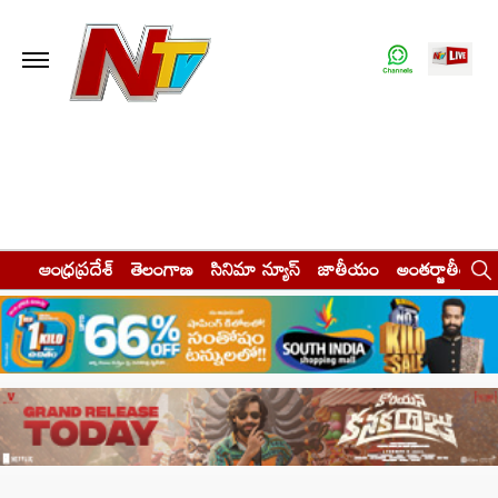
ఆంధ్రప్రదేశ్
తెలంగాణ
సినిమా న్యూస్
జాతీయం
అంతర్జాతీయం