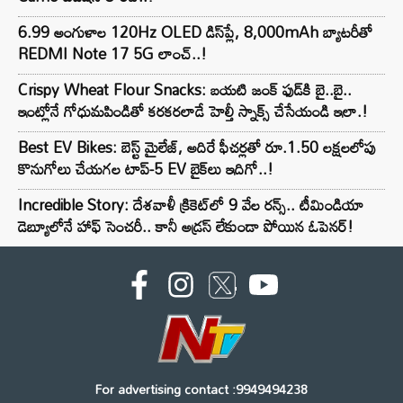
6.99 అంగుళాల 120Hz OLED డిస్‌ప్లే, 8,000mAh బ్యాటరీతో
REDMI Note 17 5G లాంచ్..!
Crispy Wheat Flour Snacks: బయటి జంక్ ఫుడ్‌కి బై..బై..
ఇంట్లోనే గోధుమపిండితో కరకరలాడే హెల్తీ స్నాక్స్ చేసేయండి ఇలా.!
Best EV Bikes: బెస్ట్ మైలేజ్, అదిరే ఫీచర్లతో రూ.1.50 లక్షలలోపు
కొనుగోలు చేయగల టాప్-5 EV బైక్‌లు ఇదిగో..!
Incredible Story: దేశవాళీ క్రికెట్‌లో 9 వేల రన్స్.. టీమిండియా
డెబ్యూలోనే హాఫ్ సెంచరీ.. కానీ అడ్రస్ లేకుండా పోయిన ఓపెనర్!
For advertising contact :9949494238