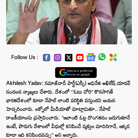
Follow Us :
Add as a preferred
source on google
Akhilesh Yadav: సమాజ్‌వాదీ పార్టీ(ఎస్పీ) అధినేత అఖిలేష్ యాదవ్
సంచలన వ్యాఖ్యలు చేశారు. దేశంలో ‘‘ఓటు చోరి’’ కొనసాగితే
భారతదేశంలో కూడా నేపాల్ లాంటి పరిస్థితి వస్తుందని ఆయన
హెచ్చరించారు. లక్నోలో మీడియాతో మాట్లాడుతూ.. నేపాల్
రాజకీయాలను ప్రస్తావించారు. “ఇలాంటి ఓట్ల దొంగతనం జరుగుతూనే
ఉంటే, పొరుగు దేశాలలో వీధుల్లో కనిపించే వ్యక్తుల మాదిరిగానే, ఇక్కడ
కూడా ఇది కనిపించవచ్చు” అని అన్నారు.