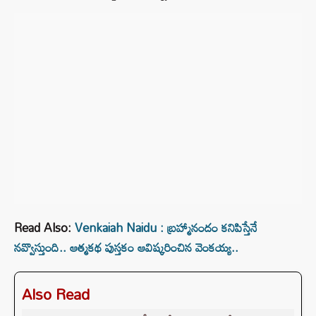
Read Also:
Venkaiah Naidu : బ్రహ్మానందం కనిపిస్తేనే
నవ్వొస్తుంది.. ఆత్మకథ పుస్తకం ఆవిష్కరించిన వెంకయ్య..
Also Read