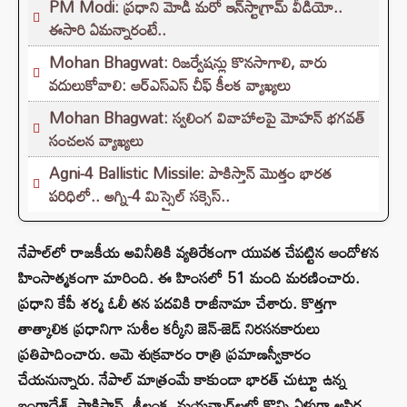
PM Modi: ప్రధాని మోడీ మరో ఇన్‌స్టాగ్రామ్ వీడియో..
ఈసారి ఏమన్నారంటే..
Mohan Bhagwat: రిజర్వేషన్లు కొనసాగాలి, వారు
వదులుకోవాలి: ఆర్ఎస్ఎస్ చీఫ్ కీలక వ్యాఖ్యలు
Mohan Bhagwat: స్వలింగ వివాహాలపై మోహన్ భగవత్
సంచలన వ్యాఖ్యలు
Agni-4 Ballistic Missile: పాకిస్తాన్ మొత్తం భారత
పరిధిలో.. అగ్ని-4 మిస్సైల్ సక్సెస్..
నేపాల్‌లో రాజకీయ అవినీతికి వ్యతిరేకంగా యువత చేపట్టిన ఆందోళన
హింసాత్మకంగా మారింది. ఈ హింసలో 51 మంది మరణించారు.
ప్రధాని కేపీ శర్మ ఓలీ తన పదవికి రాజీనామా చేశారు. కొత్తగా
తాత్కాలిక ప్రధానిగా సుశీల కర్కీని జెన్-జెడ్ నిరసనకారులు
ప్రతిపాదించారు. ఆమె శుక్రవారం రాత్రి ప్రమాణస్వీకారం
చేయనున్నారు. నేపాల్ మాత్రంమే కాకుండా భారత్ చుట్టూ ఉన్న
బంగ్లాదేశ్, పాకిస్తాన్, శ్రీలంక, మయన్మార్‌లలో కొన్ని ఏళ్లుగా అస్థిర