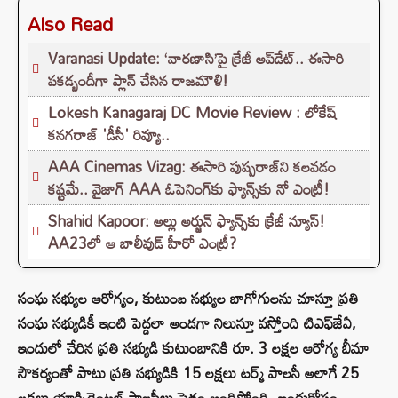
Also Read
Varanasi Update: ‘వారణాసి’పై క్రేజీ అప్‌డేట్.. ఈసారి
పకడ్బందీగా ప్లాన్ చేసిన రాజమౌళి!
Lokesh Kanagaraj DC Movie Review : లోకేష్
కనగరాజ్ 'డీసీ' రివ్యూ..
AAA Cinemas Vizag: ఈసారి పుష్పరాజ్‌ని కలవడం
కష్టమే.. వైజాగ్ AAA ఓపెనింగ్‌కు ఫ్యాన్స్‌కు నో ఎంట్రీ!
Shahid Kapoor: అల్లు అర్జున్ ఫ్యాన్స్‌కు క్రేజీ న్యూస్!
AA23లో ఆ బాలీవుడ్ హీరో ఎంట్రీ?
సంఘ సభ్యుల ఆరోగ్యం, కుటుంబ సభ్యుల బాగోగులను చూస్తూ ప్రతి
సంఘ సభ్యుడికీ ఇంటి పెద్దలా అండగా నిలుస్తూ వస్తోంది టిఎఫ్‌జేఏ,
ఇందులో చేరిన ప్రతి సభ్యుడి కుటుంబానికి రూ. 3 లక్షల ఆరోగ్య బీమా
సౌకర్యంతో పాటు ప్రతి సభ్యుడికి 15 లక్షలు టర్మ్ పాలసీ అలాగే 25
లక్షలు యాక్సిడెంటల్ పాలసీలు సైతం అందిస్తోంది. ఇందుకోసం