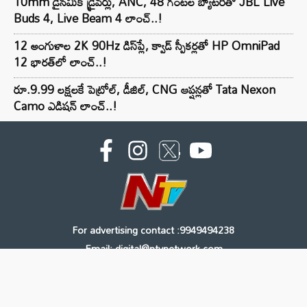
10mm డైనమిక్ డ్రైవర్లు, ANC, 48 గంటల బ్యాటరీతో JBL Live
Buds 4, Live Beam 4 లాంచ్..!
12 అంగుళాల 2K 90Hz డిస్‌ప్లే, క్వాడ్ స్పీకర్లతో HP OmniPad
12 భారత్‌లో లాంచ్..!
రూ.9.99 లక్షలకే పెట్రోల్, డీజిల్, CNG ఆప్షన్లతో Tata Nexon
Camo ఎడిషన్ లాంచ్..!
For advertising contact :9949494238
Email: digital@ntvnetwork.com
Copyright © 2000 - 2026 - NTV
About Us
Contact Us
Privacy Policy
Terms & Conditions