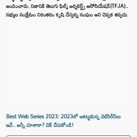
అందించారు. నిజానికి తెలుగు ఫిల్మ్ జర్నలిస్ట్స్ అసోసియేషన్(TFJA)..
సభ్యుల సంక్షేమం నిరంతరం కృషి చేస్తున్న సంఘం అని చెప్పక తప్పదు.
Best Web Series 2023: 2023లో ఆకట్టుకున్న వెబ్‌సిరీస్‌లు
ఇవే.. అన్నీ చూశారా? చెక్ చేసుకోండి!