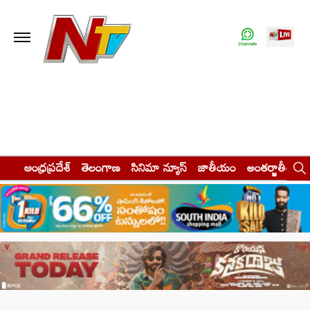
ఆంధ్రప్రదేశ్
తెలంగాణ
సినిమా న్యూస్
జాతీయం
అంతర్జాతీయం