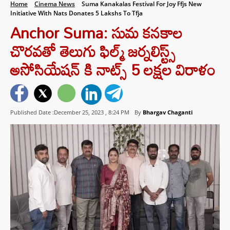
Home
Cinema News
Suma Kanakalas Festival For Joy Ffjs New
Initiative With Nats Donates 5 Lakshs To Tfja
Anchor Suma: సుమ క‌న‌కాల
చొర‌వ‌తో తెలుగు ఫిల్మ్ జర్నలిస్ట్స్
అసోసియేషన్ కి నాట్స్ 5 ల‌క్ష‌ల విరాళం
Published Date :December 25, 2023 ,
8:24 PM
By
Bhargav Chaganti