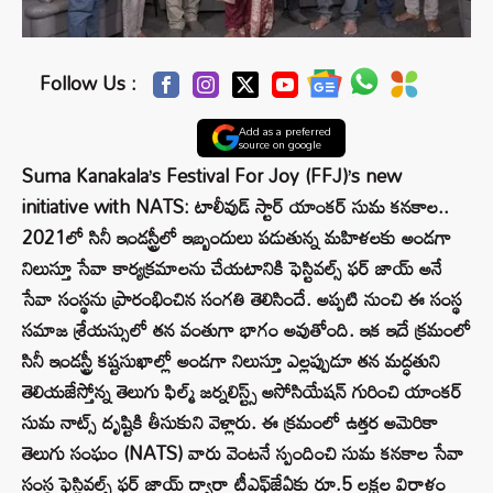
Follow Us :
Add as a preferred
source on google
Suma Kanakala’s Festival For Joy (FFJ)’s new
initiative with NATS: టాలీవుడ్ స్టార్ యాంక‌ర్ సుమ క‌న‌కాల‌..
2021లో సినీ ఇండ‌స్ట్రీలో ఇబ్బందులు ప‌డుతున్న మ‌హిళ‌ల‌కు అండ‌గా
నిలుస్తూ సేవా కార్య‌క్ర‌మాల‌ను చేయ‌టానికి ఫెస్టివల్స్ ఫ‌ర్ జాయ్ అనే
సేవా సంస్థ‌ను ప్రారంభించిన సంగతి తెలిసిందే. అప్ప‌టి నుంచి ఈ సంస్థ
స‌మాజ శ్రేయ‌స్సులో త‌న వంతుగా భాగం అవుతోంది. ఇక ఇదే క్రమంలో
సినీ ఇండస్ట్రీ కష్టసుఖాల్లో అండగా నిలుస్తూ ఎల్ల‌ప్పుడూ త‌న మ‌ద్ధ‌తుని
తెలియ‌జేస్తోన్న తెలుగు ఫిల్మ్ జర్నలిస్ట్స్ అసోసియేషన్ గురించి యాంక‌ర్
సుమ నాట్స్‌ దృష్టికి తీసుకుని వెళ్లారు. ఈ క్రమంలో ఉత్త‌ర అమెరికా
తెలుగు సంఘం (NATS) వారు వెంట‌నే స్పందించి సుమ క‌న‌కాల సేవా
సంస్థ ఫెస్టివల్స్ ఫ‌ర్ జాయ్ ద్వారా టీఎఫ్‌జేఏకు రూ.5 ల‌క్ష‌ల విరాళం