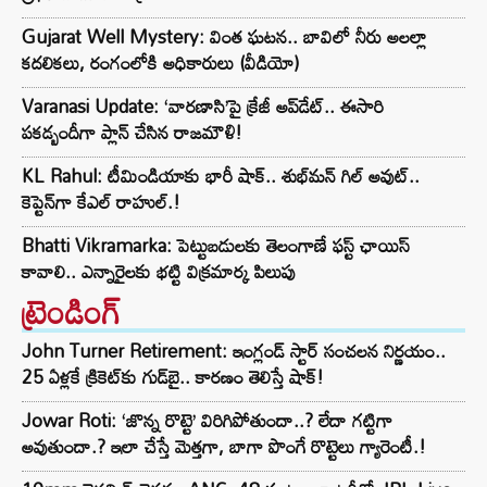
Gujarat Well Mystery: వింత ఘటన.. బావిలో నీరు అలల్లా
కదలికలు, రంగంలోకి అధికారులు (వీడియో)
Varanasi Update: ‘వారణాసి’పై క్రేజీ అప్‌డేట్.. ఈసారి
పకడ్బందీగా ప్లాన్ చేసిన రాజమౌళి!
KL Rahul: టీమిండియాకు భారీ షాక్.. శుభ్‌మన్ గిల్ అవుట్..
కెప్టెన్‌గా కేఎల్ రాహుల్.!
Bhatti Vikramarka: పెట్టుబడులకు తెలంగాణే ఫస్ట్ ఛాయిస్
కావాలి.. ఎన్నారైలకు భట్టి విక్రమార్క పిలుపు
ట్రెండింగ్‌
John Turner Retirement: ఇంగ్లండ్ స్టార్ సంచలన నిర్ణయం..
25 ఏళ్లకే క్రికెట్‌కు గుడ్‌బై.. కారణం తెలిస్తే షాక్!
Jowar Roti: ‘జొన్న రొట్టె’ విరిగిపోతుందా..? లేదా గట్టిగా
అవుతుందా.? ఇలా చేస్తే మెత్తగా, బాగా పొంగే రొట్టెలు గ్యారెంటీ.!