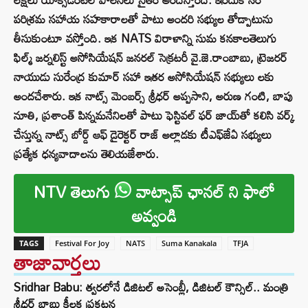
పరిశ్రమ సహాయ సహకారాలతో పాటు అందరి సభ్యుల తోడ్పాటును
తీసుకుంటూ వస్తోంది. ఇక NATS విరాళాన్ని సుమ క‌న‌కాలతెలుగు
ఫిల్మ్ జర్నలిస్ట్ అసోసియేషన్ జనరల్ సెక్రటరీ వై.జె.రాంబాబు, ట్రెజరర్
నాయుడు సురేంద్ర కుమార్ సహా ఇతర అసోసియేషన్ సభ్యులు లకు
అందచేశారు. ఇక నాట్స్ మెంబ‌ర్స్ శ్రీధర్ అప్పసాని, అరుణ గంటి, బాపు
నూతి, ప్రశాంత్ పిన్నమనేనిలతో పాటు ఫెస్టివల్ ఫర్ జాయ్‌తో కలిసి వర్క్
చేస్తున్న నాట్స్ బోర్డ్ ఆఫ్ డైరెక్టర్ రాజ్ అల్లాడకు టీఎఫ్‌జేఏ స‌భ్యులు
ప్ర‌త్యేక ధ‌న్య‌వాదాల‌ను తెలియ‌జేశారు.
NTV తెలుగు
వాట్సాప్ ఛానల్ ని ఫాలో
అవ్వండి
TAGS
Festival For Joy
NATS
Suma Kanakala
TFJA
తాజావార్తలు
Sridhar Babu: త్వరలోనే డిజిటల్ అసెంబ్లీ, డిజిటల్ కౌన్సిల్.. మంత్రి
శ్రీధర్ బాబు కీలక ప్రకటన