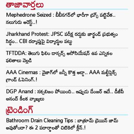
తాజావార్తలు
Mephedrone Seized : బీబీనగర్‌లో భారీగా డ్రగ్స్ పట్టివేత..
నలుగురు అరెస్ట్..!
Jharkhand Protest: JPSC పరీక్ష రద్దుకు జార్ఖండ్ ప్రభుత్వం
సిద్ధం.. CBI దర్యాప్తుపై విద్యార్థుల పట్టు
TFTDDA: తెలుగు ఫిలిం డాన్సర్స్ అసోసియేషన్ ఉప ఎన్నికల
ఫలితాలు వెల్లడి
AAA Cinemas : వైజాగ్‌లో బన్నీ కొత్త అడ్డా.. AAA మల్టీప్లెక్స్
గ్రాండ్ ఓపెనింగ్.!
DGP Anand : నక్సలిజం పోయింది.. ఇప్పుడు డేంజర్ ఇదే.. డీజీపీ
ఆనంద్ కీలక వ్యాఖ్యలు
ట్రెండింగ్‌
Bathroom Drain Cleaning Tips : బాత్రూమ్ డ్రెయిన్ జామ్
అవుతోందా? ఈ 2 పదార్థాలతో చిటికెలో క్లీన్.!