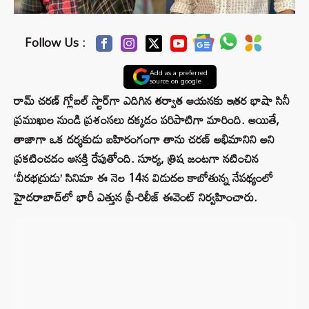
Follow Us :
Add as a preferred
source on google
రామ్ చరణ్ గ్లోబల్ స్టార్‌గా ఎదిగిన తర్వాత ఆయనకు ఇతర భాషా సినీ
ప్రముఖుల నుండి ప్రశంసలు దక్కడం పరిపాటిగా మారింది. అయితే,
తాజాగా ఒక దర్శకుడు బహిరంగంగా తాను చరణ్ అభిమానిని అని
ప్రకటించడం ఆసక్తి రేపుతోంది. సూర్య, త్రిష జంటగా నటించిన
‘వీరభద్రుడు’ సినిమా ఈ నెల 14న విడుదల కాబోతున్న నేపథ్యంలో
హైదరాబాద్‌లో భారీ ఎత్తున ప్రీ-రిలీజ్ ఈవెంట్ నిర్వహించారు.