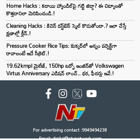
Home Hacks : కడాయి హ్యాండిల్‌పై గట్టి జిడ్డా? ఈ చిట్కాలతో
కొత్తదానిలా మెరిపించండి.!
Cleaning Hacks : కిచెన్ డస్ట్‌బిన్ స్మెల్ కొడుతోందా.? ఇలా చేస్తే
క్షణాల్లో క్లీన్.!
Pressure Cooker Rice Tips: కుక్కర్‌లో అన్నం పర్ఫెక్ట్‌గా
రావాలంటే ఇదే సీక్రెట్.!
19.62kmpl మైలేజ్, 150hp టర్బో ఇంజిన్‌తో Volkswagen
Virtus Anniversary ఎడిషన్ లాంచ్.. ధర, ఫీచర్లు ఇవే.!
For advertising contact :9949494238
Email: digital@ntvnetwork.com