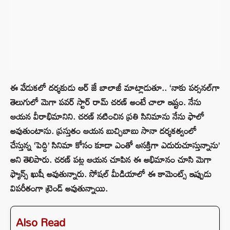
ఈ వేడుకలో దర్శకుడు ఆర్ జే బాలాజీ మాట్లాడుతూ.. ‘నాకు పర్సనల్‌గా
తెలుగులో మెగా పవర్ స్టార్ రామ్ చరణ్ అంటే చాలా ఇష్టం. నేను
ఆయన వీరాభిమానిని. చరణ్ నటించిన ప్రతి సినిమాను నేను ఫాలో
అవుతుంటాను. ప్రస్తుతం ఆయన బుచ్చిబాబు సానా దర్శకత్వంలో
చేస్తున్న ‘పెద్ది’ సినిమా కోసం కూడా ఎంతో ఆసక్తిగా ఎదురుచూస్తున్నాను’
అని తెలిపారు. చరణ్ పట్ల ఆయన చూపిన ఈ అభిమానం చూసి మెగా
ఫ్యాన్స్ ఖుషీ అవుతున్నారు. సోషల్ మీడియాలో ఈ కామెంట్స్ ఇప్పుడు
విపరీతంగా ట్రెండ్ అవుతున్నాయి.
Also Read