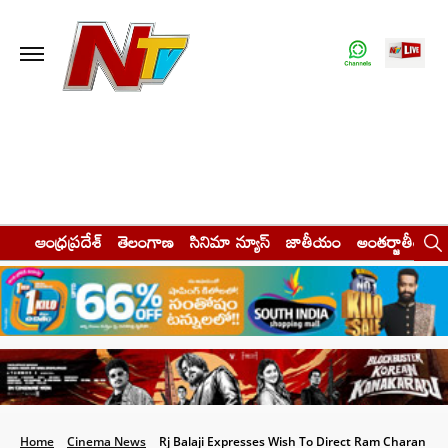
ఆంధ్రప్రదేశ్
తెలంగాణ
సినిమా న్యూస్
జాతీయం
అంతర్జాతీయం
Home
Cinema News
Rj Balaji Expresses Wish To Direct Ram Charan