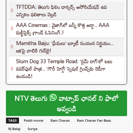
TFTDDA: తెలుగు ఫిలిం డాన్సర్స్ అసోసియేషన్ ఉప
ఎన్నికల ఫలితాలు వెల్లడి
AAA Cinemas : వైజాగ్‌లో బన్నీ కొత్త అడ్డా.. AAA
మల్టీప్లెక్స్ గ్రాండ్ ఓపెనింగ్.!
Mamitha Baiju: ‘ప్రేమలు’ బ్యూటీ సంచలన నిర్ణయం..
ఇకపై వాటికి గుడ్‌బై!
Slum Dog 33 Temple Road: ‘స్లమ్ డాగ్’లో టబు
పవర్‌ఫుల్ పాత్ర.. ‘గౌరీ హెగ్డే’ స్పెషల్ గ్లింప్స్‌కు రెడీగా
ఉండండి!
NTV తెలుగు
వాట్సాప్ ఛానల్ ని ఫాలో
అవ్వండి
TAGS
Peddi movie
Ram Charan
Ram Charan Fan Base.
RJ Balaji
Suriya