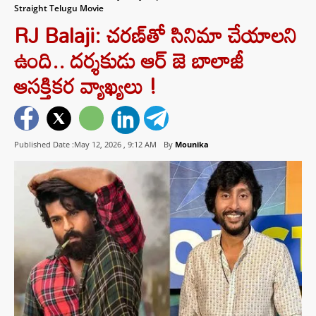
Straight Telugu Movie
RJ Balaji: చరణ్‌తో సినిమా చేయాలని
ఉంది.. దర్శకుడు ఆర్ జె బాలాజీ
ఆసక్తికర వ్యాఖ్యలు !
Published Date :May 12, 2026 ,
9:12 AM
By
Mounika