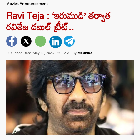
Movies Announcement
Ravi Teja : ‘ఇరుముడి’ తర్వాత
రవితేజ డబుల్ ట్రీట్..
Published Date :May 12, 2026 ,
8:01 AM
By
Mounika