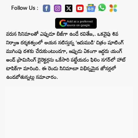
Follow Us :
Add as a preferred
source on google
వరుస సినిమాలతో ఎప్పుడూ బిజీగా ఉండే రవితేజ,. ఒకవైపు శివ
నిర్వాణ దర్శకత్వంలో ఆయన నటిస్తున్న ‘ఇరుముడి’ చిత్రం షూటింగ్
ముగింపు దశకు చేరుకుంటుండగా, ఇప్పుడు ఏకంగా ఇద్దరు యంగ్
అండ్ ప్రామిసింగ్ డైరెక్టర్లను ఒకేసారి పట్టేయడం ఫిలిం నగర్‌లో హాట్
టాపిక్‌గా మారింది. ఈ రెండు సినిమాలూ విభిన్నమైన జోనర్లలో
ఉండబోతున్నట్లు సమాచారం.