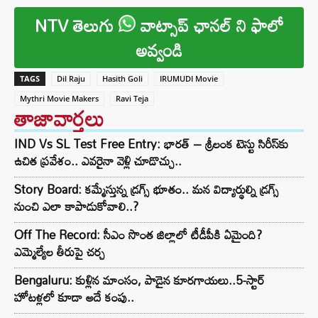
NTV తెలుగు
వాట్సాప్ ఛానల్ ని ఫాలో
అవ్వండి
TAGS
Dil Raju
Hasith Goli
IRUMUDI Movie
Mythri Movie Makers
Ravi Teja
తాజావార్తలు
IND Vs SL Test Free Entry: భారత్ – శ్రీలంక టెస్టు సిరీస్‌కు
ఉచిత ప్రవేశం.. ఎవరైనా వెళ్లి చూడొచ్చు..
Story Board: కమ్మేస్తున్న డ్రగ్స్ భూతం.. మన విద్యార్థుల్ని డ్రగ్స్
నుంచి ఎలా కాపాడుకోవాలి..?
Off The Record: సీఎం సొంత జిల్లాలో టీడీపీకి ఏమైంది?
ఎమ్మెల్యేల తీరుపై చర్చ
Bengaluru: కుళ్లిన మాంసం, పాడైన కూరగాయలు..5-స్టార్
హోటళ్లలో కూడా అదే కంపు..