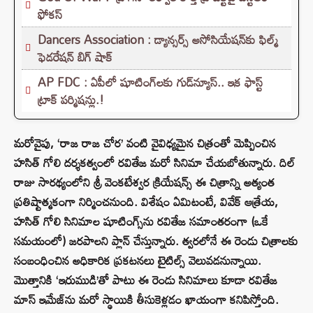
ఫోకస్
Dancers Association : డ్యాన్సర్స్ అసోసియేషన్‌కు ఫిల్మ్
ఫెడరేషన్ బిగ్ షాక్
AP FDC : ఏపీలో షూటింగ్‌లకు గుడ్‌న్యూస్.. ఇక ఫాస్ట్
ట్రాక్ పర్మిషన్లు.!
మరోవైపు, ‘రాజ రాజ చోర’ వంటి వైవిధ్యమైన చిత్రంతో మెప్పించిన
హసిత్ గోలి దర్శకత్వంలో రవితేజ మరో సినిమా చేయబోతున్నారు. దిల్
రాజు సారథ్యంలోని శ్రీ వెంకటేశ్వర క్రియేషన్స్ ఈ చిత్రాన్ని అత్యంత
ప్రతిష్టాత్మకంగా నిర్మించనుంది. విశేషం ఏమిటంటే, వివేక్ ఆత్రేయ,
హసిత్ గోలి సినిమాల షూటింగ్స్‌ను రవితేజ సమాంతరంగా (ఒకే
సమయంలో) జరపాలని ప్లాన్ చేస్తున్నారు. త్వరలోనే ఈ రెండు చిత్రాలకు
సంబంధించిన అధికారిక ప్రకటనలు టైటిల్స్ వెలువడనున్నాయి.
మొత్తానికి ‘ఇరుముడి’తో పాటు ఈ రెండు సినిమాలు కూడా రవితేజ
మాస్ ఇమేజ్‌ను మరో స్థాయికి తీసుకెళ్లడం ఖాయంగా కనిపిస్తోంది.