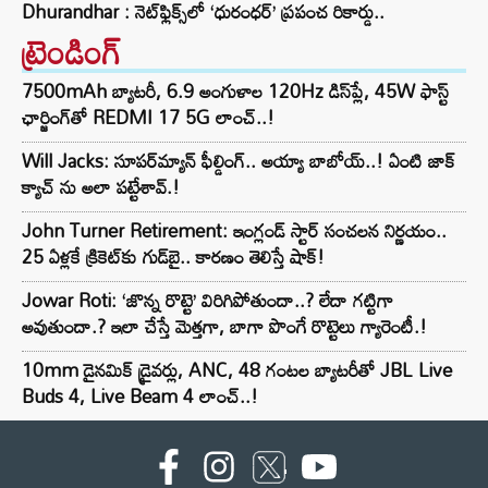
Dhurandhar : నెట్‌ఫ్లిక్స్‌లో ‘ధురంధర్’ ప్రపంచ రికార్డు..
ట్రెండింగ్‌
7500mAh బ్యాటరీ, 6.9 అంగుళాల 120Hz డిస్‌ప్లే, 45W ఫాస్ట్
ఛార్జింగ్‌తో REDMI 17 5G లాంచ్..!
Will Jacks: సూపర్‌మ్యాన్ ఫీల్డింగ్.. అయ్యా బాబోయ్..! ఏంటి జాక్
క్యాచ్ ను అలా పట్టేశావ్.!
John Turner Retirement: ఇంగ్లండ్ స్టార్ సంచలన నిర్ణయం..
25 ఏళ్లకే క్రికెట్‌కు గుడ్‌బై.. కారణం తెలిస్తే షాక్!
Jowar Roti: ‘జొన్న రొట్టె’ విరిగిపోతుందా..? లేదా గట్టిగా
అవుతుందా.? ఇలా చేస్తే మెత్తగా, బాగా పొంగే రొట్టెలు గ్యారెంటీ.!
10mm డైనమిక్ డ్రైవర్లు, ANC, 48 గంటల బ్యాటరీతో JBL Live
Buds 4, Live Beam 4 లాంచ్..!