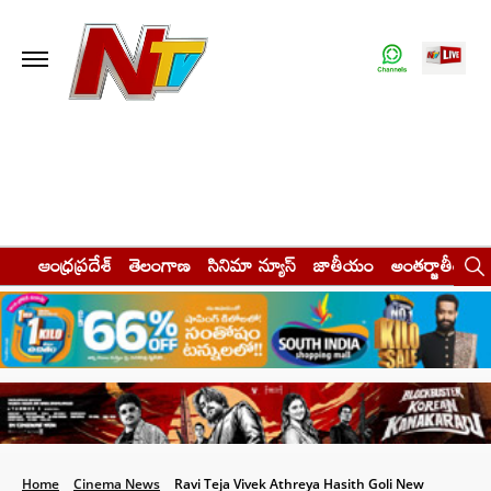
ఆంధ్రప్రదేశ్
తెలంగాణ
సినిమా న్యూస్
జాతీయం
అంతర్జాతీయం
Home
Cinema News
Ravi Teja Vivek Athreya Hasith Goli New