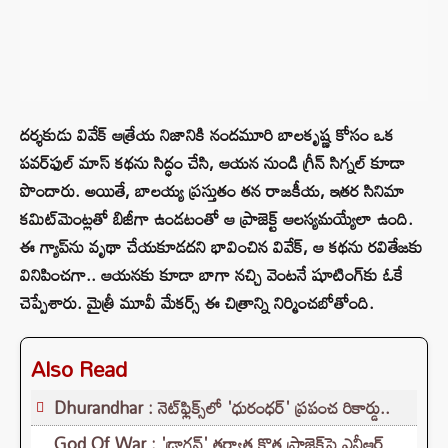
దర్శకుడు వివేక్ ఆత్రేయ నిజానికి నందమూరి బాలకృష్ణ కోసం ఒక
పవర్‌ఫుల్ మాస్ కథను సిద్ధం చేసి, ఆయన నుండి గ్రీన్ సిగ్నల్ కూడా
పొందారు. అయితే, బాలయ్య ప్రస్తుతం తన రాజకీయ, ఇతర సినిమా
కమిట్‌మెంట్లతో బిజీగా ఉండటంతో ఆ ప్రాజెక్ట్ ఆలస్యమయ్యేలా ఉంది.
ఈ గ్యాప్‌ను వృథా చేయకూడదని భావించిన వివేక్, ఆ కథను రవితేజకు
వినిపించగా.. ఆయనకు కూడా బాగా నచ్చి వెంటనే షూటింగ్‌కు ఓకే
చెప్పేశారు. మైత్రీ మూవీ మేకర్స్ ఈ చిత్రాన్ని నిర్మించబోతోంది.
Also Read
Dhurandhar : నెట్‌ఫ్లిక్స్‌లో 'ధురంధర్' ప్రపంచ రికార్డు..
God Of War : 'డ్రాగన్' తర్వాత కొత్త ప్రాజెక్ట్‌పై ఎన్టీఆర్