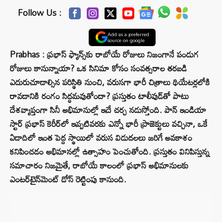
Follow Us :
Add as a preferred
source on google
Prabhas : ప్రభాస్ ఫ్యాన్స్‌కు రాబోయే రోజులు నిజంగానే పండుగ
రోజులు కానున్నాయా? ఒక సినిమా కోసం సంవత్సరాల తరబడి
ఎదురుచూడాల్సిన పరిస్థితి నుంచి, వరుసగా భారీ చిత్రాలు థియేటర్లలోకి
రావడానికి రంగం సిద్ధమవుతోందా? ప్రస్తుతం టాలీవుడ్‌తో పాటు
దేశవ్యాప్తంగా సినీ అభిమానుల్లో ఇదే చర్చ నడుస్తోంది. పాన్ ఇండియా
స్టార్ ప్రభాస్ కెరీర్‌లో ఇప్పటివరకు ఎన్నో భారీ ప్రాజెక్టులు వచ్చినా, ఒకే
ఏడాదిలో ఇంత పెద్ద స్థాయిలో వరుస విడుదలలు జరిగే అవకాశం
కనిపించడం అభిమానల్లో ఉత్సాహం పెంచుతోంది. ప్రస్తుతం వినిపిస్తున్న
సమాచారం నిజమైతే, రాబోయే కాలంలో ప్రభాస్ అభిమానులకు
ఎంటర్‌టైన్‌మెంట్ డోస్ రెట్టింపు కానుంది.