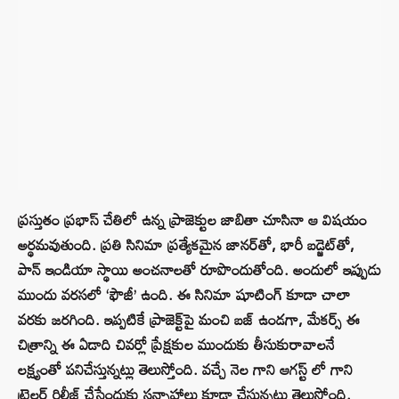
ప్రస్తుతం ప్రభాస్ చేతిలో ఉన్న ప్రాజెక్టుల జాబితా చూసినా ఆ విషయం
అర్థమవుతుంది. ప్రతి సినిమా ప్రత్యేకమైన జానర్‌తో, భారీ బడ్జెట్‌తో,
పాన్ ఇండియా స్థాయి అంచనాలతో రూపొందుతోంది. అందులో ఇప్పుడు
ముందు వరసలో ‘ఫౌజీ’ ఉంది. ఈ సినిమా షూటింగ్ కూడా చాలా
వరకు జరగింది. ఇప్పటికే ప్రాజెక్ట్‌పై మంచి బజ్ ఉండగా, మేకర్స్ ఈ
చిత్రాన్ని ఈ ఏడాది చివర్లో ప్రేక్షకుల ముందుకు తీసుకురావాలనే
లక్ష్యంతో పనిచేస్తున్నట్లు తెలుస్తోంది. వచ్చే నెల గాని ఆగస్ట్ లో గాని
ట్రైలర్ రిలీజ్ చేసేందుకు సన్నాహాలు కూడా చేస్తున్నట్లు తెలుస్తోంది.