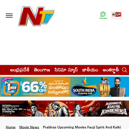
ఆంధ్రప్రదేశ్
తెలంగాణ
సినిమా న్యూస్
జాతీయం
అంతర్జాతీయం
Home
Movie News
Prabhas Upcoming Movies Fauji Spirit And Kalki