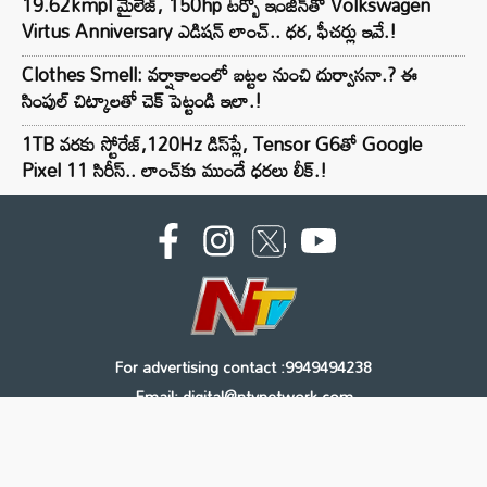
19.62kmpl మైలేజ్, 150hp టర్బో ఇంజిన్‌తో Volkswagen
Virtus Anniversary ఎడిషన్ లాంచ్.. ధర, ఫీచర్లు ఇవే.!
Clothes Smell: వర్షాకాలంలో బట్టల నుంచి దుర్వాసనా.? ఈ
సింపుల్ చిట్కాలతో చెక్ పెట్టండి ఇలా.!
1TB వరకు స్టోరేజ్,120Hz డిస్‌ప్లే, Tensor G6తో Google
Pixel 11 సిరీస్.. లాంచ్⁭కు ముందే ధరలు లీక్.!
For advertising contact :9949494238
Email: digital@ntvnetwork.com
Copyright © 2000 - 2026 - NTV
About Us
Contact Us
Privacy Policy
Terms & Conditions