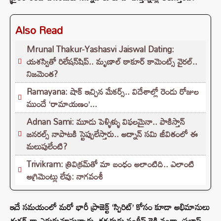
Also Read
Mrunal Thakur-Yashasvi Jaiswal Dating:
యశస్వితో రిలేషన్‌షిప్.. మృణాల్ ఠాకూర్ కామెంట్స్ వైరల్..
నిజమెంత?
Ramayana: షాక్ ఇచ్చిన మేకర్స్.. విదేశాల్లో రెండు రోజుల
ముందే ‘రామాయణం’...
Adnan Sami: మూడు పెళ్ళిళ్ళు విఫలమైనా.. పాకిస్తాన్
జనరల్స్ నాపాటకి స్టెప్పులేస్తారు.. అద్నాన్ సమి జీవితంలో ఈ
మలుపులేంటి?
Trivikram: త్రివిక్రమ్‌తో మా బంధం అలాంటిది.. ఎలాంటి
అగ్రిమెంట్లు లేవు: నాగవంశీ
ఇదే సమయంలో మరో భారీ ప్రాజెక్ట్ ‘స్పిరిట్’ కోసం కూడా అభిమానులు
ఈగర్ గా ఎదురుచూస్తున్నారు. దర్శకుడు సందీప్ రెడ్డి వంగా, ప్రభాస్