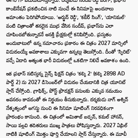
కాంబినేషన్ ప్రకటించిన నాటి నుంచే ఈ సినిమాపై అంచనాలు
అమాంతం పెరిగిపోయాయి. ‘అర్జున్ రెడ్డి’, ‘కబీర్ సింగ్’, ‘యానిమల్’
వంటి చిత్రాలతో తనదైన ముద్ర వేసిన సందీప్, ప్రభాస్‌ను ఎలా
చూపించబోతున్నాడనే ఆసక్తి ప్రేక్షకుల్లో కనిపిస్తోంది. ప్రస్తుతం
అందుబాటులో ఉన్న సమాచారం ప్రకారం ఈ చిత్రం 2027 మార్చిలో
విడుదలయ్యే అవకాశాలు ఎక్కువగా ఉన్నట్లు తెలుస్తోంది. దీంతో ‘స్పిరిట్’
వచ్చే ఏడాది అత్యంత భారీ విడుదలల్లో ఒకటిగా నిలిచే అవకాశం ఉంది.
ఇక ప్రభాస్ నటిస్తున్న సైన్స్ ఫిక్షన్ చిత్రం ‘కల్కి 2’ (కల్కి 2898 AD
పార్ట్ 2) ను 2027 డిసెంబర్‌లో విడుదల చేయడానికి చిత్ర యూనిట్
ప్లాన్ చేస్తోంది. గ్రాఫిక్స్, పోస్ట్ ప్రొడక్షన్ పనులకు ఎక్కువ సమయం
అవసరం కావడంతో ఈ నిర్ణయం తీసుకున్నారు. దర్శకుడు నాగ్ అశ్విన్
నేతృత్వంలో ఆగస్టు నుంచి ఈ సినిమా షూటింగ్ నిరవధికంగా
ప్రారంభం కానుంది. ఈ చిత్రంలో అమితాబ్ బచ్చన్, కమల్ హాసన్,
సాయి పల్లవి తదితరులు ముఖ్య పాత్రలు పోషిస్తున్నారు. 2027 ఏప్రిల్
నాటికి షూటింగ్ మొత్తం పూర్తి చేయాలని ప్లాన్ చేస్తున్నారు. ఈ మూవీ