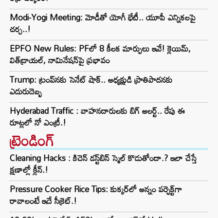
Modi-Yogi Meeting: మోడీతో యోగీ భేటీ.. యూపీ ఎన్నికలపై
చర్చ..!
EPFO New Rules: PFలో 8 కీలక మార్పులు ఇవే! క్లెయిమ్,
విత్‌డ్రాయల్, నామినేషన్‌పై ప్రభావం
Trump: ట్రంప్‌నకు సెనేట్ షాక్.. అధ్యక్షుడి ప్రాతిపాదనకు
ఎదురుదెబ్బ
Hyderabad Traffic : వాహనదారులకు బిగ్ అలర్ట్.. రేపు ఈ
రూట్లలో నో ఎంట్రీ.!
ట్రెండింగ్‌
Cleaning Hacks : కిచెన్ డస్ట్‌బిన్ స్మెల్ కొడుతోందా.? ఇలా చేస్తే
క్షణాల్లో క్లీన్.!
Pressure Cooker Rice Tips: కుక్కర్‌లో అన్నం పర్ఫెక్ట్‌గా
రావాలంటే ఇదే సీక్రెట్.!