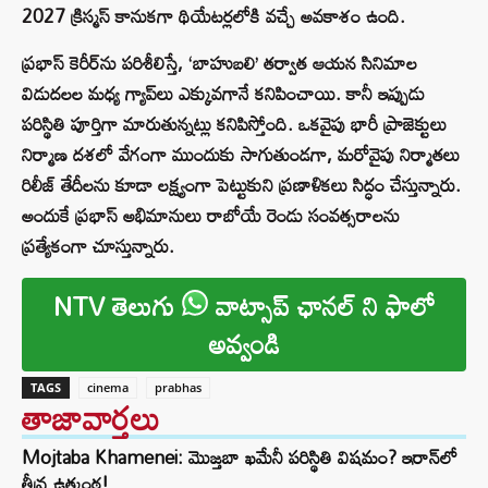
2027 క్రిస్మస్ కానుకగా థియేటర్లలోకి వచ్చే అవకాశం ఉంది.
ప్రభాస్ కెరీర్‌ను పరిశీలిస్తే, ‘బాహుబలి’ తర్వాత ఆయన సినిమాల
విడుదలల మధ్య గ్యాప్‌లు ఎక్కువగానే కనిపించాయి. కానీ ఇప్పుడు
పరిస్థితి పూర్తిగా మారుతున్నట్లు కనిపిస్తోంది. ఒకవైపు భారీ ప్రాజెక్టులు
నిర్మాణ దశలో వేగంగా ముందుకు సాగుతుండగా, మరోవైపు నిర్మాతలు
రిలీజ్ తేదీలను కూడా లక్ష్యంగా పెట్టుకుని ప్రణాళికలు సిద్ధం చేస్తున్నారు.
అందుకే ప్రభాస్ అభిమానులు రాబోయే రెండు సంవత్సరాలను
ప్రత్యేకంగా చూస్తున్నారు.
NTV తెలుగు
వాట్సాప్ ఛానల్ ని ఫాలో
అవ్వండి
TAGS
cinema
prabhas
తాజావార్తలు
Mojtaba Khamenei: మొజ్తబా ఖమేనీ పరిస్థితి విషమం? ఇరాన్‌లో
తీవ్ర ఉత్కంఠ!