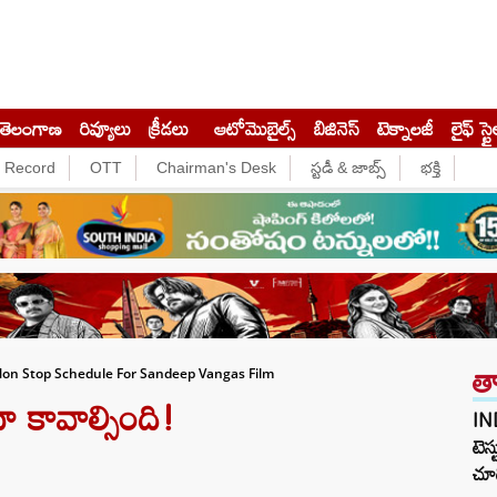
తెలంగాణ
రివ్యూలు
క్రీడలు
ఆటోమొబైల్స్
బిజినెస్‌
టెక్నాలజీ
లైఫ్ స్టై
e Record
OTT
Chairman's Desk
స్టడీ & జాబ్స్
భక్తి
త
Non Stop Schedule For Sandeep Vangas Film
దా కావాల్సింది!
IN
టెస్
చూడ