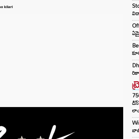
Sto
o kilari
విద
Off
ఏమై
Ben
కూర
Dhu
రికా
ట్
75
డిస
లాం
Wil
బాబ