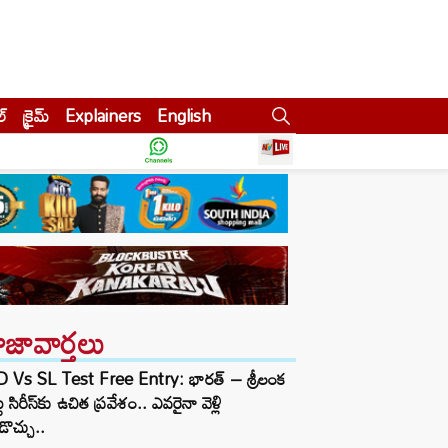
ల్
క్రైమ్
Explainers
English
ాజావార్తలు
D Vs SL Test Free Entry: భారత్ – శ్రీలంక
టు సిరీస్‌కు ఉచిత ప్రవేశం.. ఎవరైనా వెళ్లి
ొచ్చు..