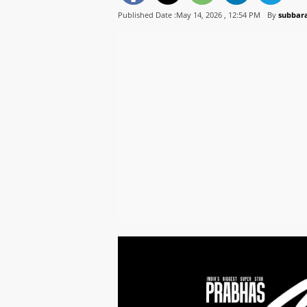
Published Date :May 14, 2026 ,
12:54 PM
By
subbara