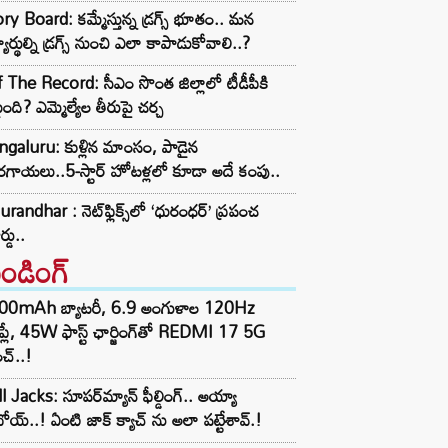
ry Board: కమ్మేస్తున్న డ్రగ్స్ భూతం.. మన
్యార్థుల్ని డ్రగ్స్ నుంచి ఎలా కాపాడుకోవాలి..?
 The Record: సీఎం సొంత జిల్లాలో టీడీపీకి
ంది? ఎమ్మెల్యేల తీరుపై చర్చ
galuru: కుళ్లిన మాంసం, పాడైన
గాయలు..5-స్టార్ హోటళ్లలో కూడా అదే కంపు..
randhar : నెట్‌ఫ్లిక్స్‌లో ‘ధురంధర్’ ప్రపంచ
ర్డు..
రెండింగ్‌
00mAh బ్యాటరీ, 6.9 అంగుళాల 120Hz
్‌ప్లే, 45W ఫాస్ట్ ఛార్జింగ్‌తో REDMI 17 5G
చ్..!
l Jacks: సూపర్‌మ్యాన్ ఫీల్డింగ్.. అయ్యా
ోయ్..! ఏంటి జాక్ క్యాచ్ ను అలా పట్టేశావ్.!