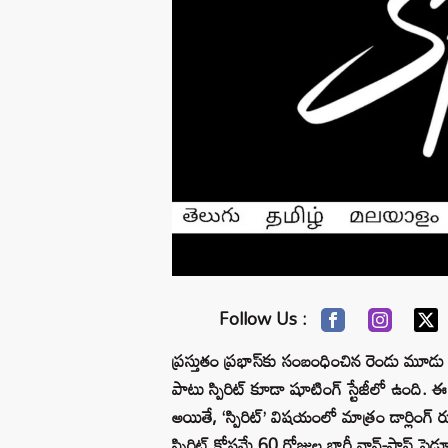
Follow Us :
ప్రస్తుతం ప్రభాస్‌కు సంబంధించిన రెండు మూడు ప్ర
పాటు స్పిరిట్ కూడా షూటింగ్ స్టేజీలో ఉంది. ఈ సి
అయితే, ‘స్పిరిట్’ విషయంలో మాత్రం డార్లింగ్ ర
స్పిరిట్ కోసమే 60 రోజుల భారీ నాన్-స్టాప్ షెడ్య