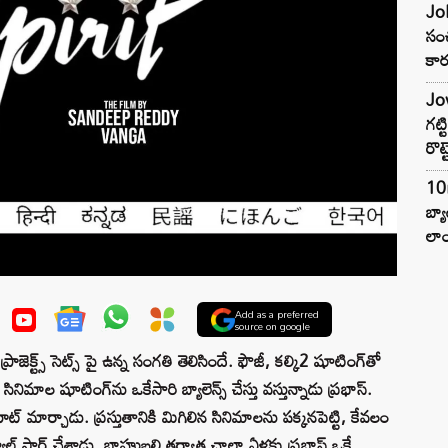
Joh
సంచ
కార
Jow
గట్
రొట్
10
బ్
లాం
Add as a preferred
source on google
ాజెక్ట్స్ సెట్స్ పై ఉన్న సంగతి తెలిసిందే. ఫౌజీ, కల్కి2 షూటింగ్‌తో
నిమాల షూటింగ్‌ను ఒకేసారి బ్యాలెన్స్ చేస్తు వస్తున్నాడు ప్రభాస్.
ూట్ మార్చాడు. ప్రస్తుతానికి మిగిలిన సినిమాలను పక్కనపెట్టి, కేవలం
ూల్‌ స్టార్ట్ చేశాడు. బాహుబలి తర్వాత చాలా ఏళ్లకు ప్రభాస్ ఒకే