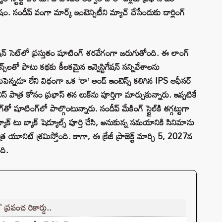
శేషం. సందీప్ వంగా మార్క్ ఇంటెన్సిటీని మ్యాచ్ చేసేందుకు డార్లింగ్
్టేషన్ సెట్‌లో ప్రస్తుతం షూటింగ్ శరవేగంగా జరుగుతోంది. ఈ లాంగ్
న్స్‌లతో పాటు కథకు కీలకమైన ఇన్వెస్టిగేషన్ సన్నివేశాలను
నుపెన్నడూ లేని విధంగా ఒక ‘రా’ అండ్ ఇంటెన్స్ కలిగిన IPS ఆఫీసర్
్ పాత్ర కోసం ప్రభాస్ తన లుక్‌ను పూర్తిగా మార్చుకున్నారు. ఇప్పటికే
‌తో షూటింగ్‌లో పాల్గొంటున్నారు. సందీప్ మేకింగ్ స్టైల్‌కి తగ్గట్టుగా
క్ టు బ్యాక్ షెడ్యూల్స్ పూర్తి చేసి, అనుకున్న సమయానికి సినిమాను
్ర యూనిట్ శ్రమిస్తోంది. కాగా, ఈ క్రేజీ ప్రాజెక్ట్ మార్చి 5, 2027న
ది.
 ప్రపంచ రికార్డు..