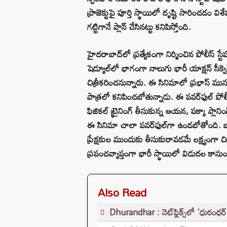
ప్రాజెక్టుపై పూర్తి స్థాయిలో దృష్టి సారించడం వి
గట్టిగానే ప్లాన్ చేసినట్టు కనిపిస్తోంది.
హైదరాబాద్‌లో ప్రత్యేకంగా నిర్మించిన పోలీస్ స
షెడ్యూల్‌లో భాగంగా నాలుగు భారీ యాక్షన్ సీక్వె
చిత్రీకరించనున్నారు. ఈ సినిమాలో ప్రభాస్ ము
పాత్రలో కనిపించబోతున్నాడు. ఈ పవర్‌ఫుల్ పోలీస
ఫిజికల్ ట్రైనింగ్ తీసుకున్న ఆయన, పక్కా ప్లానింగ్
ఈ సినిమా చాలా పవర్‌ఫుల్‌గా ఉండబోతోంది. బ్యా
ప్రేక్షకుల ముందుకు తీసుకురావడమే లక్ష్యంగా చిత
ప్రపంచవ్యాప్తంగా భారీ స్థాయిలో విడుదల కానుం
Also Read
Dhurandhar : నెట్‌ఫ్లిక్స్‌లో 'ధురంధర్'