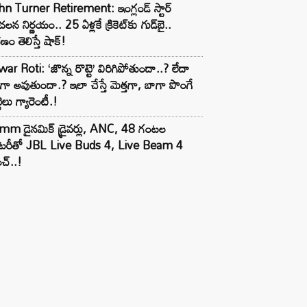
n Turner Retirement: ఇంగ్లండ్ స్టార్
లన నిర్ణయం.. 25 ఏళ్లకే క్రికెట్‌కు గుడ్‌బై..
ణం తెలిస్తే షాక్!
ar Roti: ‘జొన్న రొట్టె’ విరిగిపోతుందా..? లేదా
టిగా అవుతుందా.? ఇలా చేస్తే మెత్తగా, బాగా పొంగే
టెలు గ్యారెంటీ.!
mm డైనమిక్ డ్రైవర్లు, ANC, 48 గంటల
యాటరీతో JBL Live Buds 4, Live Beam 4
చ్..!