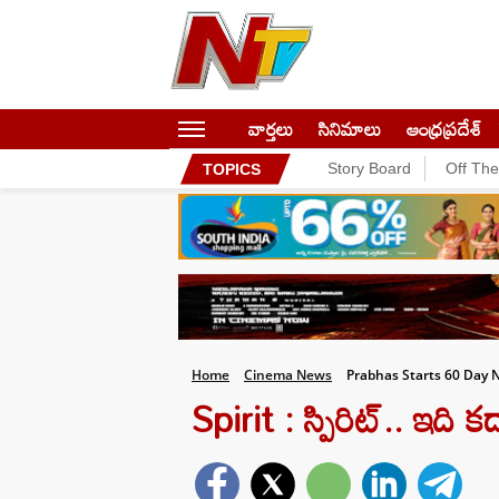
వార్తలు
సినిమాలు
ఆంధ్రప్రదేశ్
Story Board
Off Th
TOPICS
Home
Cinema News
Prabhas Starts 60 Day 
Spirit : స్పిరిట్.. ఇది క