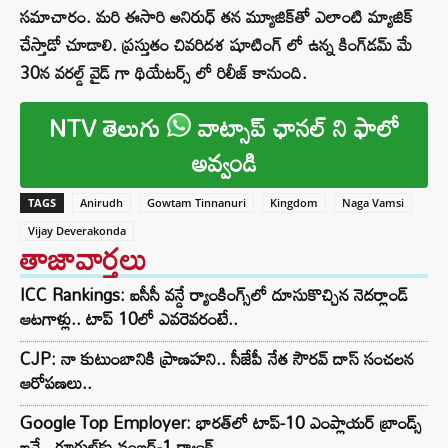
సమాచారం. మరి ఈసారి అనిరుధ్ తన మ్యూజిక్‌తో ఎలాంటి మ్యాజిక్
చేస్తాడో చూడాలి. ప్రస్తుతం చివరిదశ షూటింగ్ లో ఉన్న కింగ్‌డ‌మ్ మే
30న వరల్డ్ వైడ్ గా థియేటర్స్ లో రిలీజ్ కానుంది.
NTV తెలుగు
వాట్సాప్ ఛానల్ ని ఫాలో
అవ్వండి
TAGS
Anirudh
Gowtam Tinnanuri
Kingdom
Naga Vamsi
Vijay Deverakonda
తాజావార్తలు
ICC Rankings: ఐసీసీ వన్డే ర్యాంకింగ్స్‌లో దూసుకొచ్చిన నెదర్లాండ్
ఆటగాళ్లు.. టాప్ 10లో ఎవరెవరంటే..
CJP: నా కుటుంబానికి ప్రాణహని.. సీజేపీ నేత సౌరవ్ దాస్ సంచలన
ఆరోపణలు..
Google Top Employer: భారత్‌లో టాప్-10 ఎంప్లాయర్ బ్రాండ్స్
ఇవే.. గూగుల్‌కు నంబర్-1 ర్యాంక్