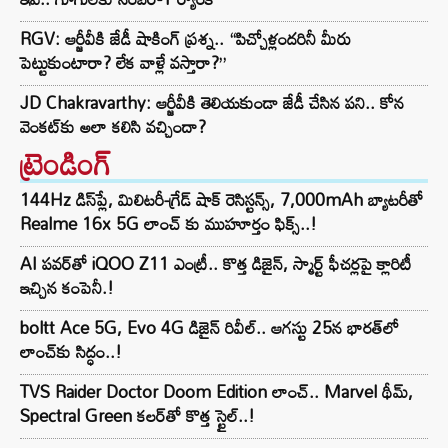
RGV: ఆర్జీవీకి జేడీ షాకింగ్ ప్రశ్న.. “పిచ్చోళ్లందరినీ మీరు
పెట్టుకుంటారా? లేక వాళ్లే వస్తారా?”
JD Chakravarthy: ఆర్జీవీకి తెలియకుండా జేడీ చేసిన పని.. కోన
వెంకట్‌కు అలా కలిసి వచ్చిందా?
ట్రెండింగ్‌
144Hz డిస్‌ప్లే, మిలిటరీ-గ్రేడ్ షాక్ రెసిస్టన్స్, 7,000mAh బ్యాటరీతో
Realme 16x 5G లాంచ్ కు ముహూర్తం ఫిక్స్..!
AI పవర్‌తో iQOO Z11 ఎంట్రీ.. కొత్త డిజైన్, స్మార్ట్ ఫీచర్లపై క్లారిటీ
ఇచ్చిన కంపెనీ.!
boltt Ace 5G, Evo 4G డిజైన్ రివీల్.. ఆగస్టు 25న భారత్‌లో
లాంచ్‌కు సిద్ధం..!
TVS Raider Doctor Doom Edition లాంచ్.. Marvel థీమ్,
Spectral Green కలర్‌తో కొత్త స్టైల్..!