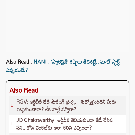
Also Read :
NANI : ‘ప్యారడైజ్’ కష్టాలు తీరినట్టే.. షూట్ స్టార్ట్
ఎప్పుడంటే.?
Also Read
RGV: ఆర్జీవీకి జేడీ షాకింగ్ ప్రశ్న.. “పిచ్చోళ్లందరినీ మీరు
పెట్టుకుంటారా? లేక వాళ్లే వస్తారా?”
JD Chakravarthy: ఆర్జీవీకి తెలియకుండా జేడీ చేసిన
పని.. కోన వెంకట్‌కు అలా కలిసి వచ్చిందా?