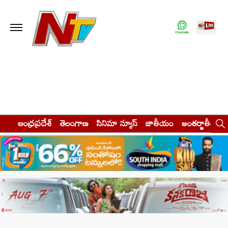
ఆంధ్రప్రదేశ్
తెలంగాణ
సినిమా న్యూస్
జాతీయం
అంతర్జాతీయం