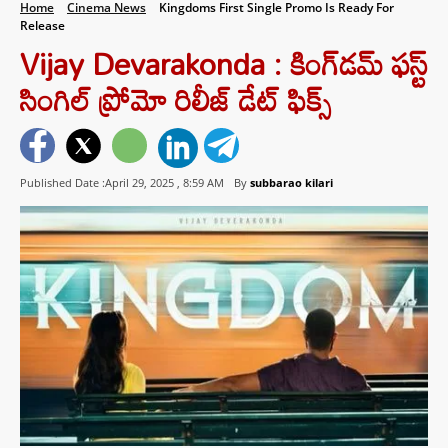
Home
Cinema News
Kingdoms First Single Promo Is Ready For
Release
Vijay Devarakonda : కింగ్‌డ‌మ్ ఫస్ట్
సింగిల్ ప్రోమో రిలీజ్ డేట్ ఫిక్స్
Published Date :April 29, 2025 ,
8:59 AM
By
subbarao kilari