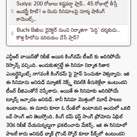
Suriya: 200 రోజులు కష్టపడ్డా ఫ్లాప్.. 45 రోజుల్లో తీస్తే
ఇండస్ట్రీ హిట్! ఆ రెండు సినిమాలపై సూర్య షాకింగ్
కామెంట్స్..
Buchi Babu: డైరెక్టర్ నుంచి నిర్మాతగా 'పెద్ది' దర్శకుడు..
కొత్త హీరోను పరిచయం చేసే ప్లాన్?
ఎన్టీఆర్ వాయిస్‌తో రిలీజ్ అయిన కింగ్‌డమ్ టీజర్ కు అదిరిపోయే
రెస్పాన్స్ వచ్చింది. అందుకుతగ్గట్టే ఈ సినిమా నిర్మాత సితార
ఎంటర్టైన్మెంట్స్ నాగవంశీ కింగ్‌డమ్ పై హైప్ పెంచుతూ వెళ్తున్నాడు. ఇక
ఈ సినిమాను అనిరుధ్ మ్యూజిక్ నెక్స్ట్ లెవల్‌కి తీసుకెళ్లేలా ఉంటుందని
టీజర్‌ బీజిఎంతోనే చెప్పేశాడు. అయితే ఈ సినిమాకు అదిరిపోయే
ట్యూన్స్ ఇచ్చాడట అనిరుధ్. కానీ సినిమా మొత్తంలో మూడే పాటలు
ఉంటాయట. ఈ మూడు కూడా ఓ రేంజ్‌లో ఉంటాయని అందులో ఒకటి
లవ్ సాంగ్ అని తెలుస్తోంది. కింగ్ డమ్ ఫస్ట్ సాంగ్ ప్రోమోను ఏప్రిల్
30న రిలీజ్ చేయ‌నున్నట్టుగా ప్రకటించారు మేకర్స్. ఇక ఈ సినిమాలో
పాటలే కాదు అనిరుధ్ బ్యాక్ గ్రౌండ్ స్కోర్ కూడా పీక్స్‌లో ఉంటుందని