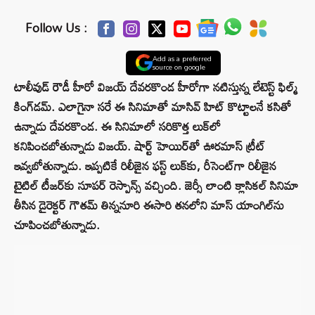
Follow Us :
Add as a preferred
source on google
టాలీవుడ్ రౌడీ హీరో విజ‌య్ దేవ‌ర‌కొండ హీరోగా న‌టిస్తున్న లేటెస్ట్ ఫిల్మ్
కింగ్‌డ‌మ్. ఎలాగైనా సరే ఈ సినిమాతో మాసివ్ హిట్ కొట్టాలనే కసితో
ఉన్నాడు దేవరకొండ. ఈ సినిమాలో సరికొత్త లుక్‌లో
క‌నిపించ‌బోతున్నాడు విజయ్. షార్ట్ హెయిర్‌తో ఊరమాస్‌ ట్రీట్
ఇవ్వబోతున్నాడు. ఇప్ప‌టికే రిలీజైన ఫ‌స్ట్ లుక్‌కు, రీసెంట్‌గా రిలీజైన
టైటిల్ టీజ‌ర్‌కు సూపర్ రెస్పాన్స్ వ‌చ్చింది. జెర్సీ లాంటి క్లాసికల్ సినిమా
తీసిన డైరెక్టర్ గౌతమ్ తిన్ననూరి ఈసారి తనలోని మాస్ యాంగిల్‌ను
చూపించబోతున్నాడు.