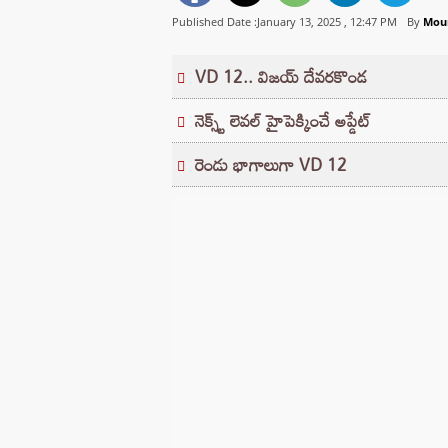
Published Date :January 13, 2025 ,
12:47 PM
By
Mou
VD 12.. విజయ్ దేవరకొండ
నెక్స్ట్ లెవల్ హైపెక్కించే అప్డేట్
రెండు భాగాలుగా VD 12