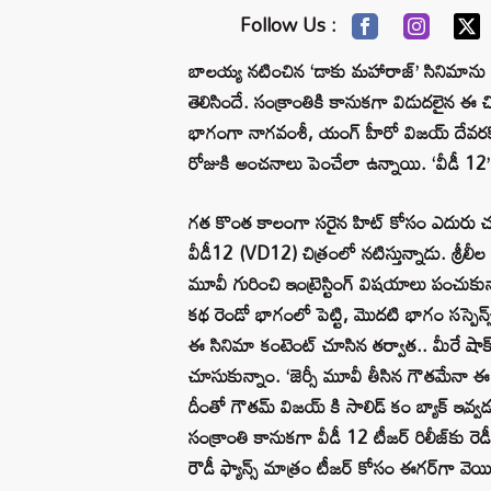
Follow Us :
బాలయ్య నటించిన ‘డాకు మహారాజ్’ సినిమాను సితా
తెలిసిందే. సంక్రాంతికి కానుకగా విడుదలైన ఈ 
భాగంగా నాగవంశీ, యంగ్ హీరో విజయ్ దేవరకొండ ‘వీ
రోజుకి అంచనాలు పెంచేలా ఉన్నాయి. ‘వీడీ 12’ గుర
గత కొంత కాలంగా సరైన హిట్ కోసం ఎదురు చూస్తున
వీడీ12 (VD12) చిత్రంలో నటిస్తున్నాడు. శ్రీల
మూవీ గురించి ఇంట్రెస్టింగ్ విషయాలు పంచుకు
కథ రెండో భాగంలో పెట్టి, మొదటి భాగం సస్పెన్
ఈ సినిమా కంటెంట్ చూసిన తర్వాత.. మీరే షాక్
చూసుకున్నాం. ‘జెర్సీ మూవీ తీసిన గౌతమేనా ఈ 
దీంతో గౌతమ్ విజయ్ కి సాలిడ్ కం బ్యాక్ ఇవ్
సంక్రాంతి కానుకగా వీడీ 12 టీజర్ రిలీజ్‌కు రె
రౌడీ ఫ్యాన్స్ మాత్రం టీజర్ కోసం ఈగర్‌గా వెయిట