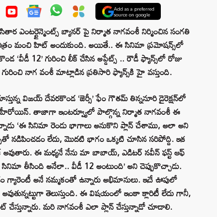
Add as a preferred
source on google
ర ఎంటర్టైన్మెంట్స్ బ్యానర్ పై నిర్మాత నాగవంశీ నిర్మించిన సంగతి
చిత్రం మంచి హిట్ అందుకుంది. అయితే.. ఈ సినిమా ప్రమోషన్స్‌లో
డీ 12’ గురించి లీక్ చేసిన అప్డేట్స్ .. రౌడీ ఫ్యాన్స్‌లో రోజు
ించి నాగ వంశీ మాట్లాడిన ప్రతిసారి ఫ్యాన్స్‌కి హై వస్తుంది.
్న విజయ్ దేవరకొండ ‘జెర్సీ’ ఫేం గౌతమ్‌ తిన్ననూరి డైరెక్షన్‌లో
ీల హీరోయిన్‌. తాజాగా ఇంటర్వ్యూలో పాల్గొన్న నిర్మాత నాగవంశీ ఈ
న్నాడు ‘ఈ సినిమా రెండు భాగాలు అనుకొని ప్లాన్ చేశాము, అలా అని
స్‌తో నడిపించడం లేదు, మొదటి భాగం ఒక్కటి చూసిన సరిపోద్ది. ఇక
 అవుతారు. ఈ మధ్యనే నేను మా బాబాయ్, ఎడిటర్ నవీన్ ఫస్ట్ ఆఫ్
సినిమా తీసింది అనేలా.. వీడీ 12 అంటుంది’ అని చెప్పుకొచ్చాడు.
వడం గ్యారెంటీ అనే నమ్మకంతో ఉన్నారు అభిమానులు. ఇదే ఊపులో
డీ అవుతున్నట్టుగా తెలుస్తుంది. ఈ విషయంలో ఇంకా క్లారిటీ లేదు గానీ,
్ చేస్తున్నారు. మరి నాగవంశీ ఎలా ప్లాన్ చేస్తున్నాడో చూడాలి.