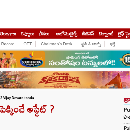
తెలంగాణ
రివ్యూలు
క్రీడలు
ఆటోమొబైల్స్
బిజినెస్‌
టెక్నాలజీ
లైఫ్ స్టై
e Record
OTT
Chairman's Desk
స్టడీ & జాబ్స్
భక్తి
త
12 Vijay Devarakonda
ెక్కించే అప్డేట్ ?
Pun
పొత
Pak