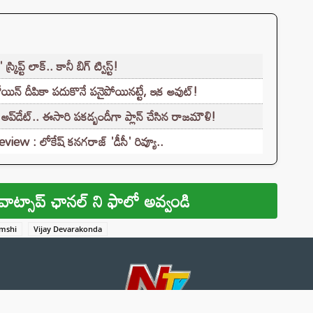
్ట్ లాక్.. కానీ బిగ్ ట్విస్ట్!
న్ దీపికా పదుకొనే పనైపోయినట్టే, ఇక అవుట్!
అప్‌డేట్.. ఈసారి పకడ్బందీగా ప్లాన్ చేసిన రాజమౌళి!
 : లోకేష్ కనగరాజ్ 'డీసీ' రివ్యూ..
వాట్సాప్ ఛానల్ ని ఫాలో అవ్వండి
mshi
Vijay Devarakonda