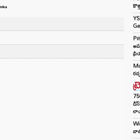
కొత
nika
YS 
Ge
Pr
అవస
ప్ర
Mo
రచ్
ట్
75
డిస
లాం
Wil
బాబ