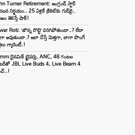
n Turner Retirement: ఇంగ్లండ్ స్టార్
లన నిర్ణయం.. 25 ఏళ్లకే క్రికెట్‌కు గుడ్‌బై..
ణం తెలిస్తే షాక్!
ar Roti: ‘జొన్న రొట్టె’ విరిగిపోతుందా..? లేదా
టిగా అవుతుందా.? ఇలా చేస్తే మెత్తగా, బాగా పొంగే
టెలు గ్యారెంటీ.!
mm డైనమిక్ డ్రైవర్లు, ANC, 48 గంటల
యాటరీతో JBL Live Buds 4, Live Beam 4
చ్..!