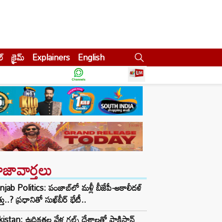
ల్
క్రైమ్
Explainers
English
ాజావార్తలు
jab Politics: పంజాబ్‌లో మళ్లీ బీజేపీ-అకాలీదళ్
్తు..? ప్రధానితో సుఖ్‌బీర్ భేటీ..
istan: ఉద్రిక్తతల వేళ గల్ఫ్ దేశాలతో పాకిస్థాన్