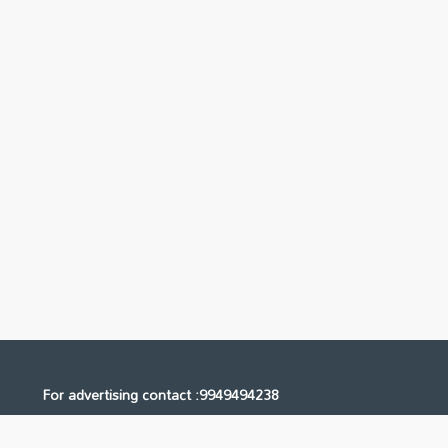
For advertising contact :9949494238
Email: digital@ntvnetwork.com