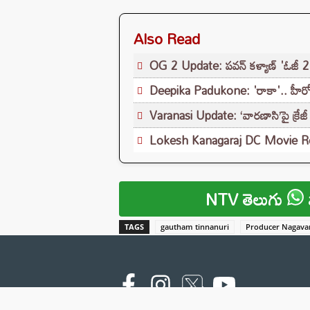
Also Read
OG 2 Update: పవన్ కళ్యాణ్ 'ఓజీ 2' స్క్రిప
Deepika Padukone: 'రాకా'.. హీరోయి
Varanasi Update: ‘వారణాసి’పై క్రేజీ 
Lokesh Kanagaraj DC Movie Review
NTV తెలుగు
TAGS
gautham tinnanuri
Producer Nagava