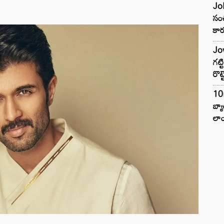
Joh
సంచ
కార
Jow
గట్
రొట్
10
బ్
లాం