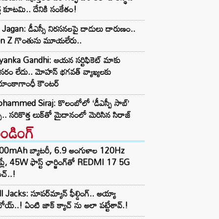
్త కూటమి.. దేనికి సంకేతం!
Jagan: డీఎస్సీ నిరసనలపై దాడులు దారుణం..
n Z గొంతును మూయలేరు..
iyanka Gandhi: ఆయన సర్టిఫికెట్ మాకు
రం లేదు.. మోహన్ భగవత్‌ వ్యాఖ్యలకు
ియాంకాగాంధీ కౌంటర్
hammed Siraj: కొలంబోలో ‘డీఎస్పీ సాబ్’
చ.. సరికొత్త లుక్‌తో మైదానంలో మెరిసిన సిరాజ్
రెండింగ్‌
00mAh బ్యాటరీ, 6.9 అంగుళాల 120Hz
్‌ప్లే, 45W ఫాస్ట్ ఛార్జింగ్‌తో REDMI 17 5G
చ్..!
l Jacks: సూపర్‌మ్యాన్ ఫీల్డింగ్.. అయ్యా
ోయ్..! ఏంటి జాక్ క్యాచ్ ను అలా పట్టేశావ్.!