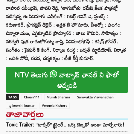
రాహుల్ రవీంద్రన్, పావని రెడ్డి, ‘తాగుబోతు’ రమేష్ కీలక పాత్రల్లో
నటిస్తున్న ఈ సినిమాకు ఎడిటింగ్ : రిచర్డ్ కెవిన్ ఎ, స్టంట్స్ :
కరుణాకర్, ప్రొడక్షన్ డిజైన్ : అక్షత బి హొసూరు, పీఆర్వో : పులగం
చిన్నారాయణ, ఎగ్జిక్యూటివ్ ప్రొడ్యూసర్ : బాలు కొమిరి, సాహిత్యం :
సరస్వతీ పుత్ర రామజోగయ్య శాస్త్రి, సినిమాటోగ్రఫీ : కషిష్ గ్రోవర్,
సంగీతం : సైమన్ కె కింగ్, నిర్మాణ సంస్థ : బర్కత్ స్టూడియోస్, నిర్మాత
: అదితి సోనీ, రచన, దర్శకత్వం : టీజీ కీర్తీ కుమార్.
NTV తెలుగు
వాట్సాప్ ఛానల్ ని ఫాలో
అవ్వండి
TAGS
Chaari111
Murali Sharma
Samyukta Viswanathan
tg keerthi kumar
Vennela Kishore
తాజావార్తలు
Toxic Trailer: ‘‘టాక్సిక్’’ ట్రైలర్.. ఒక్క దెబ్బతో అంతా మార్చేశారు!