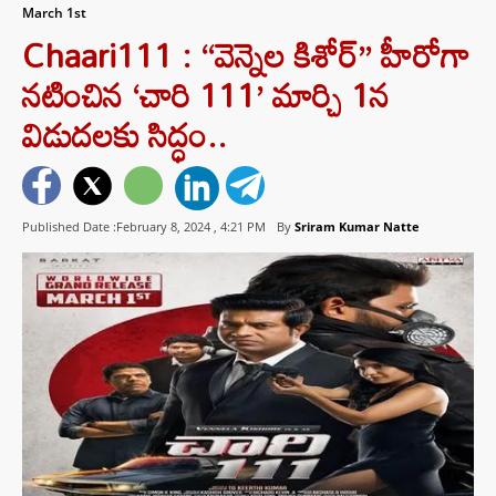
March 1st
Chaari111 : “వెన్నెల కిశోర్” హీరోగా
నటించిన ‘చారి 111’ మార్చి 1న
విడుదలకు సిద్ధం..
Published Date :February 8, 2024 ,
4:21 PM
By
Sriram Kumar Natte