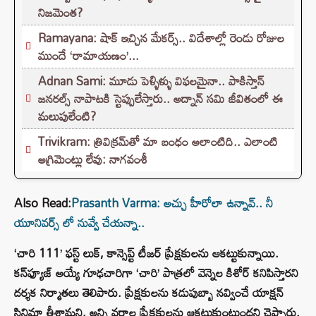
నిజమెంత?
Ramayana: షాక్ ఇచ్చిన మేకర్స్.. విదేశాల్లో రెండు రోజుల
ముందే ‘రామాయణం’...
Adnan Sami: మూడు పెళ్ళిళ్ళు విఫలమైనా.. పాకిస్తాన్
జనరల్స్ నాపాటకి స్టెప్పులేస్తారు.. అద్నాన్ సమి జీవితంలో ఈ
మలుపులేంటి?
Trivikram: త్రివిక్రమ్‌తో మా బంధం అలాంటిది.. ఎలాంటి
అగ్రిమెంట్లు లేవు: నాగవంశీ
Also Read:
Prasanth Varma: అచ్చు హీరోలా ఉన్నావ్.. నీ
యూనివర్స్ లో నువ్వే చేయన్నా..
‘చారి 111’ ఫస్ట్ లుక్, కాన్సెప్ట్ టీజర్ ప్రేక్షకులను ఆకట్టుకున్నాయి.
కన్‌ఫ్యూజ్ అయ్యే గూఢచారిగా ‘చారి’ పాత్రలో వెన్నెల కిశోర్ కనిపిస్తారని
దర్శక నిర్మాతలు తెలిపారు. ప్రేక్షకులను కడుపుబ్బా నవ్వించే యాక్షన్
సినిమా తీశామని, అన్ని వర్గాల ప్రేక్షకులను ఆకట్టుకుంటుందని చెప్పారు.