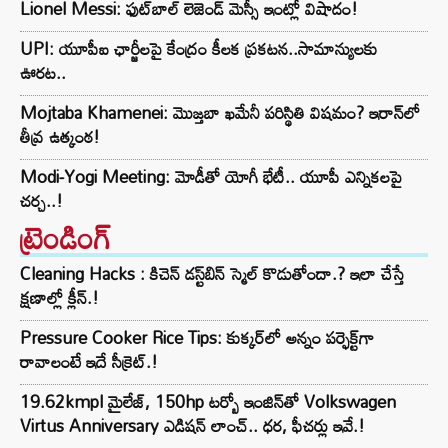
Lionel Messi: ఫుట్‌బాల్ లెజెండ్ మెస్సీ ఇంట్లో విషాదం!
UPI: యూపీఐ ఛార్జీలపై కేంద్రం కీలక ప్రకటన..సామాన్యులకు
ఊరట..
Mojtaba Khamenei: మొజ్తబా ఖమేనీ పరిస్థితి విషమం? ఇరాన్‌లో
తీవ్ర ఉత్కంఠ!
Modi-Yogi Meeting: మోడీతో యోగీ భేటీ.. యూపీ ఎన్నికలపై
చర్చ..!
ట్రెండింగ్‌
Cleaning Hacks : కిచెన్ డస్ట్‌బిన్ స్మెల్ కొడుతోందా.? ఇలా చేస్తే
క్షణాల్లో క్లీన్.!
Pressure Cooker Rice Tips: కుక్కర్‌లో అన్నం పర్ఫెక్ట్‌గా
రావాలంటే ఇదే సీక్రెట్.!
19.62kmpl మైలేజ్, 150hp టర్బో ఇంజిన్‌తో Volkswagen
Virtus Anniversary ఎడిషన్ లాంచ్.. ధర, ఫీచర్లు ఇవే.!