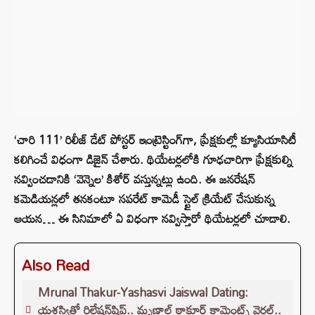
‘చారి 111’ రిలీజ్ డేట్ పోస్టర్ ఇంట్రెస్టింగ్‌గా, ప్రేక్షకుల్లో క్యూసియాసిటీ
కలిగించే విధంగా డిజైన్ చేశారు. థియేటర్లలోకి గూఢచారిగా ప్రేక్షకుల్ని
నవ్వించడానికి ‘వెన్నెల’ కిశోర్ వస్తున్నట్లు ఉంది. ఈ జనరేషన్
కమెడియన్లలో తనకంటూ సపరేట్ కామెడీ స్టైల్ క్రియేట్ చేసుకున్న
ఆయన… ఈ సినిమాలో ఏ విధంగా నవ్విస్తారో థియేటర్లలో చూడాలి.
Also Read
Mrunal Thakur-Yashasvi Jaiswal Dating:
యశస్వితో రిలేషన్‌షిప్.. మృణాల్ ఠాకూర్ కామెంట్స్ వైరల్..