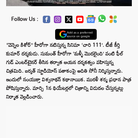
Follow Us :
Add as a preferred
source on google
“వెన్నెల కిశోర్” హీరోగా నటిస్తున్న సినిమా ‘చారి 111’. టీజీ కీర్తి
కుమార్ దర్శకుడు. సుమంత్ హీరోగా ‘మళ్ళీ మొదలైంది’ వంటి ఫీల్
గుడ్ ఎంటర్‌టైనర్ తీసిన తర్వాత ఆయన దర్శకత్వం వహిస్తున్న
చిత్రమిది. బర్కత్ స్టూడియోస్ పతాకంపై అదితి సోనీ నిర్మిస్తున్నారు.
ఇందులో సంయుక్తా విశ్వనాథన్ కథానాయిక. మురళీ శర్మ ప్రధాన పాత్ర
పోషిస్తున్నారు. మార్చి 1న థియేటర్లలో చిత్రాన్ని విడుదల చేస్తున్నట్లు
నిర్మాత వెల్లడించారు.