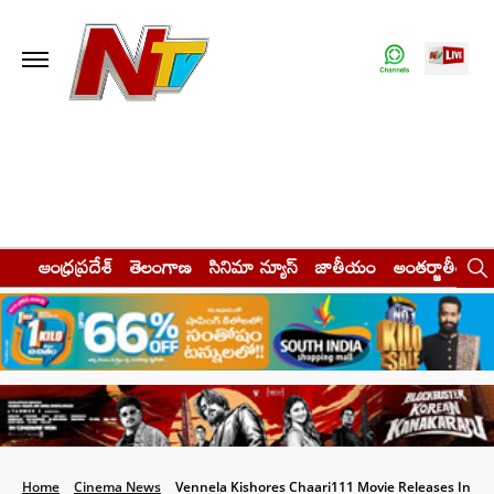
ఆంధ్రప్రదేశ్
తెలంగాణ
సినిమా న్యూస్
జాతీయం
అంతర్జాతీయం
Home
Cinema News
Vennela Kishores Chaari111 Movie Releases In