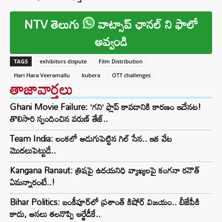
NTV తెలుగు
వాట్సాప్ ఛానల్ ని ఫాలో
అవ్వండి
TAGS
exhibitors dispute
Film Distribution
Hari Hara Veeramallu
kubera
OTT challenges
తాజావార్తలు
Ghani Movie Failure: ‘గని’ ఫ్లాప్‌ కావడానికి కారణం ఇదేనట!
తొలిసారి స్పందించిన వరుణ్ తేజ్..
Team India: లంకలో అడుగుపెట్టిన గిల్ సేన.. ఇక వేట
మొదలుపెట్టుడే..
Kangana Ranaut: త్రిషపై ఉదయనిధి వ్యాఖ్యలపై కంగనా రనౌత్
ఏమన్నారంటే..!
Bihar Politics: బంకీపూర్‌లో ప్రశాంత్ కిషోర్ విజయం.. బీజేపీకి
కాదు, అసలు తలనొప్పి ఆర్జేడీకే..