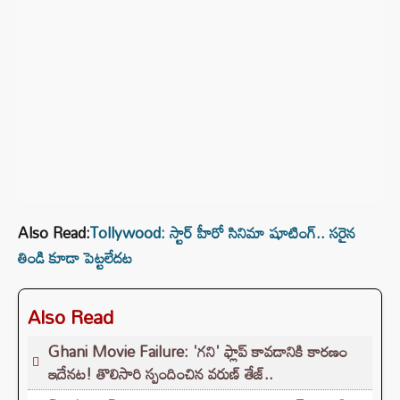
Also Read:
Tollywood: స్టార్ హీరో సినిమా షూటింగ్.. సరైన
తిండి కూడా పెట్టలేదట
Also Read
Ghani Movie Failure: 'గని' ఫ్లాప్‌ కావడానికి కారణం
ఇదేనట! తొలిసారి స్పందించిన వరుణ్ తేజ్..