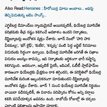
Also Read:
Heroines : హీరోయిన్ల ఘాటు అందాలు.. ఆఫర్లు
తెచ్చిపెడుతున్న ఐటెం సాంగ్స్..
ఎగ్జిబిటర్ల డిమాండ్‌లు న్యాయమైనవే అయినప్పటికీ, థియేటర్ల మూసివేత
పరిశ్రమకు తీవ్ర నష్టం కలిగించే అవకాశం ఉందని నిర్మాతలు,
డిస్ట్రిబ్యూటర్లు ఆందోళన వ్యక్తం చేశారు. జూన్ నెలలో ‘హరి హర
వీరమల్లు’, ‘థగ్ లైఫ్’, ‘కుబేర’, ‘కన్నప్ప’ వంటి పెద్ద బడ్జెట్ సినిమాలు
విడుదలకు సిద్ధంగా ఉన్నాయి. థియేటర్ల మూసివేత జరిగితే ఈ చిత్రాల
విడుదల ఆలస్యం కావచ్చు, ఇది నిర్మాతలకు ఆర్థికంగా భారీ నష్టాన్ని
కలిగిస్తుంది. అదనంగా, ఇప్పటికే పైరసీ, ఐపిఎల్, ఓటీటీ ప్లాట్‌ఫామ్‌ల
కారణంగా థియేటర్లకు ప్రేక్షకుల రాక తగ్గిందని, ఈ పరిస్థితిలో థియేటర్ల
మూసివేత మరింత ఇబ్బందికరంగా మారుతుందని డిస్ట్రిబ్యూటర్లు
ఆందోళన వ్యక్తం చేశారు. జూన్ 1 నుంచి థియేటర్ల మూసివేత నిర్ణయం
వాయిదా పడినప్పటికీ, ఈ వివాదం పరిష్కారం కోసం అన్ని వర్గాలు
కలిసి పనిచేయాల్సిన అవసరం ఉంది. రాబోయే రోజుల్లో ఈ చర్చలు
ఎలాంటి ఫలితాలను ఇస్తాయో చూడాలి.