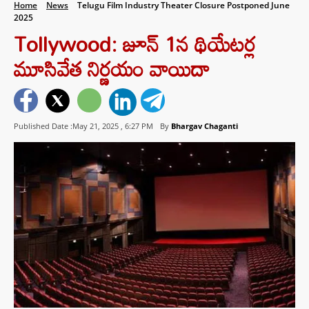
Home
News
Telugu Film Industry Theater Closure Postponed June
2025
Tollywood: జూన్ 1న థియేటర్ల
మూసివేత నిర్ణయం వాయిదా
Published Date :May 21, 2025 ,
6:27 PM
By
Bhargav Chaganti