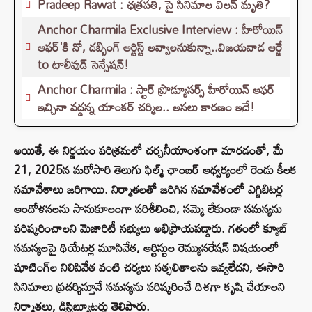
Pradeep Rawat : ఛత్రపతి, సై సినిమాల విలన్ మృతి?
Anchor Charmila Exclusive Interview : హీరోయిన్
ఆఫర్'కి నో, డబ్బింగ్ ఆర్టిస్ట్ అవ్వాలనుకున్నా..విజయవాడ ఆర్జే
to టాలీవుడ్ సెన్సేషన్!
Anchor Charmila : స్టార్ ప్రొడ్యూసర్స్ హీరోయిన్ ఆఫర్
ఇచ్చినా వద్దన్న యాంకర్ చర్మిల.. అసలు కారణం ఇదే!
అయితే, ఈ నిర్ణయం పరిశ్రమలో చర్చనీయాంశంగా మారడంతో, మే
21, 2025న మరోసారి తెలుగు ఫిల్మ్ ఛాంబర్ ఆధ్వర్యంలో రెండు కీలక
సమావేశాలు జరిగాయి. నిర్మాతలతో జరిగిన సమావేశంలో ఎగ్జిబిటర్ల
ఆందోళనలను సానుకూలంగా పరిశీలించి, సమ్మె లేకుండా సమస్యను
పరిష్కరించాలని మెజారిటీ సభ్యులు అభిప్రాయపడ్డారు. గతంలో క్యూబ్
సమస్యలపై థియేటర్ల మూసివేత, ఆర్టిస్టుల రెమ్యునరేషన్ విషయంలో
షూటింగ్‌ల నిలిపివేత వంటి చర్యలు సత్ఫలితాలను ఇవ్వలేదని, ఈసారి
సినిమాలు ప్రదర్శిస్తూనే సమస్యను పరిష్కరించే దిశగా కృషి చేయాలని
నిర్మాతలు, డిస్ట్రిబ్యూటర్లు తెలిపారు.