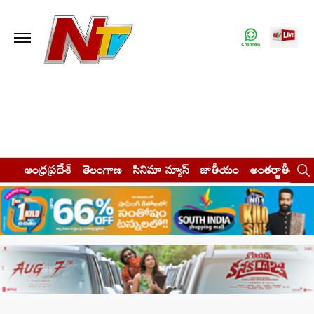
ఆంధ్రప్రదేశ్
తెలంగాణ
సినిమా న్యూస్
జాతీయం
అంతర్జాతీయం