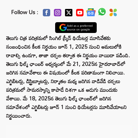
Follow Us :
Add as a preferred
source on google
తెలుగు చిత్ర పరిశ్రమలో సింగిల్ స్క్రీన్ థియేటర్ల మూసివేతకు
సంబంధించిన కీలక నిర్ణయం జూన్ 1, 2025 నుంచి అమలులోకి
రావాల్సి ఉండగా, తాజా చర్చల తర్వాత ఈ నిర్ణయం వాయిదా పడింది.
తెలుగు ఫిల్మ్ ఛాంబర్ ఆధ్వర్యంలో మే 21, 2025న హైదరాబాద్‌లో
జరిగిన సమావేశాలు ఈ విషయంలో కీలక పరిణామంగా నిలిచాయి.
ఎగ్జిబిటర్లు, డిస్ట్రిబ్యూటర్లు, నిర్మాతల మధ్య జరిగిన వాడివేడి చర్చలు
పరిశ్రమలో సామరస్యాన్ని కాపాడే దిశగా ఒక అడుగు ముందుకు
వేశాయి. మే 18, 2025న తెలుగు ఫిల్మ్ ఛాంబర్‌లో జరిగిన
సమావేశంలో ఎగ్జిబిటర్లు జూన్ 1 నుంచి థియేటర్లను మూసివేయాలని
నిర్ణయించారు.