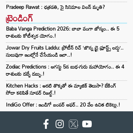
Pradeep Rawat : ఛత్రపతి, సై సినిమాల విలన్ మృతి?
ట్రెండింగ్‌
Baba Vanga Prediction 2026: బాబా వంగా జోస్యం.. ఈ 5
రాశులకు కోటీశ్వర యోగం.!
Jowar Dry Fruits Laddu: ప్రోటీన్ రిచ్ ‘జొన్న డ్రై ఫ్రూప్ట్స్ లడ్డు’..
సులువుగా ఇంట్లోనే చేసేయండి ఇలా..!
Zodiac Predictions : ఆగస్టు 5న బుధ-గురు మహాయోగం.. ఈ 4
రాశులకు డబ్బే డబ్బు.!
Kitchen Hacks : అరటి తొక్కతో ఈ మ్యాజిక్ తెలుసా? బేకింగ్
సోడా కలిపితే సూపర్ రిజల్ట్.!
IndiGo Offer : ఇండిగో బంపర్ ఆఫర్.. 20 వేల ఉచిత టికెట్లు.!