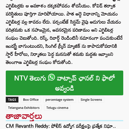
ఎగ్జిబిటర్లకు ఆ అవకాశం దక్కకపోవడం శోచనీయం. కోవిడ్ తర్వాత
పరిస్థితులు పూర్తిగా మారిపోయాయి. పాత అద్దె విధానాన్ని మోయడం
ఎగ్జిబిటర్ల వల్ల కావడం లేదు. పర్సంటేజ్ సిస్టమ్ వైపు అడుగులు వేయడం
పరిశ్రమకు ఒక సహజమైన, అవసరమైన పరిణామం అని ఎగ్జిబిటర్ల
సంఘం చెబుతోంది. రిస్క్, రివార్డ్ రెండింటినీ సమానంగా పంచుకుంటేనే
ఇండస్ట్రీ బాగుంటుందని, సింగిల్ స్క్రీన్ మ్యాజిక్ ను కాపాడుకోవడానికి
స్టార్ హీరోలు, నిర్మాతలు పెద్ద మనసుతో తమకు మద్దతు ఇవ్వాలని
తెలంగాణ ఎగ్జిబిటర్ల సంఘం కోరుతోంది.
NTV తెలుగు
వాట్సాప్ ఛానల్ ని ఫాలో
అవ్వండి
TAGS
Box Office
percentage system
Single Screens
Telangana Exhibitors
Telugu cinema
తాజావార్తలు
CM Revanth Reddy: పోలీస్ ఉద్యోగ పరీక్షలపై ప్రత్యేక నిఘా..