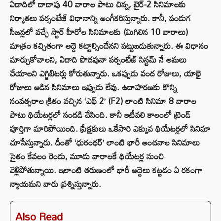
ఏడాదిలో దాదాపు 40 వారాల పాటు చిన్న, టైర్-2 సినిమాలకు
నిర్మాతలు పర్సంటేజ్ విధానాన్ని అంగీకరిస్తున్నారు. కానీ, పండుగ
సీజన్లలో వచ్చే స్టార్ హీరోల సినిమాలకు (మిగిలిన 10 వారాలు)
మాత్రం కచ్చితంగా అద్దె కట్టాల్సిందేనని పట్టుబడుతున్నారు. ఈ విధానం
మార్చుకోవాలని, ఏడాది పొడవునా పర్సంటేజ్ సిస్టమ్ నే అమలు
చేయాలని ఎగ్జిబిటర్లు కోరుతున్నారు. ఒకప్పుడు వంద రోజులు, యాభై
రోజులు ఆడిన సినిమాలు ఇప్పుడు లేవు. ఉదాహరణకు కొన్ని
సంవత్సరాల క్రితం వచ్చిన ‘ఎఫ్ 2’ (F2) లాంటి సినిమా 8 వారాల
పాటు థియేటర్లలో సందడి చేసింది. కానీ ఇటీవలి కాలంలో ట్రెండ్
పూర్తిగా మారిపోయింది. ప్రేక్షకులు ఒకేసారి ఎక్కువ థియేటర్లలో సినిమా
చూసేస్తున్నారు. దీంతో ‘ధురంధర్’ లాంటి భారీ అంచనాల సినిమాలు
సైతం కేవలం రెండు, మూడు వారాలకే థియేటర్ల నుంచి
వెళ్లిపోతున్నాయి. ఇలాంటి తరుణంలో భారీ అద్దెలు కట్టడం ఏ రకంగా
న్యాయమని వారు ప్రశ్నిస్తున్నారు.
Also Read