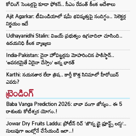
కోచింగ్ సెంటర్లపై కూడా ఫోకస్.. సీఎం రేవంత్ కీలక ఆదేశాలు
Ajit Agarkar: టీమిండియాలో షమీ భవిష్యత్తుపై సందిగ్ధం.. సెలెక్టర్ల
నిర్ణయం ఇదే
Udhayanidhi Stalin: విజయ్ ప్రభుత్వం ఉగ్రవాదిలా చూసింది..
ఉదయనిధి కీలక వ్యాఖ్యలు
India-Pakistan: చైనా హోవిట్జర్లను మోహరించిన పాకిస్థాన్..
‘అవసరమైతే ఏదైనా చేస్తాం’ అన్న భారత్
Karthi: నయనతార లేదా త్రిష.. కార్తీ కొత్త సినిమాలో హీరోయిన్
ఎవరు?
ట్రెండింగ్‌
Baba Vanga Prediction 2026: బాబా వంగా జోస్యం.. ఈ 5
రాశులకు కోటీశ్వర యోగం.!
Jowar Dry Fruits Laddu: ప్రోటీన్ రిచ్ ‘జొన్న డ్రై ఫ్రూప్ట్స్ లడ్డు’..
సులువుగా ఇంట్లోనే చేసేయండి ఇలా..!