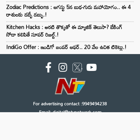
Zodiac Predictions : ఆగస్టు 5న బుధ-గురు మహాయోగం.. ఈ 4
రాశులకు డబ్బే డబ్బు.!
Kitchen Hacks : అరటి తొక్కతో ఈ మ్యాజిక్ తెలుసా? బేకింగ్
సోడా కలిపితే సూపర్ రిజల్ట్.!
IndiGo Offer : ఇండిగో బంపర్ ఆఫర్.. 20 వేల ఉచిత టికెట్లు.!
For advertising contact :9949494238
Email: digital@ntvnetwork.com
Copyright © 2000 - 2026 - NTV
About Us
Contact Us
Privacy Policy
Terms & Conditions