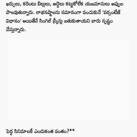
ఖర్చులు, కరెంటు బిల్లులు, అద్దెలు కట్టుకోలేక యజమానులు అప్పుల
పాలవుతున్నారు. లాభనష్టాలను సమానంగా పంచుకునే ‘పర్సంటేజ్
విధానం’ అయితేనే సింగిల్ స్క్రీన్లు బతుకుతాయని వారు స్పష్టం
చేస్తున్నారు.
పెద్ద సినిమాలకే ఎందుకంత పంతం?**