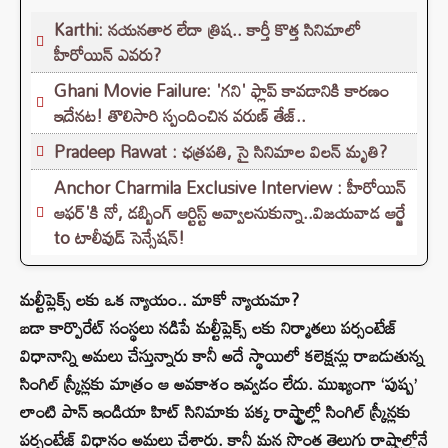
Karthi: నయనతార లేదా త్రిష.. కార్తీ కొత్త సినిమాలో
హీరోయిన్ ఎవరు?
Ghani Movie Failure: 'గని' ఫ్లాప్‌ కావడానికి కారణం
ఇదేనట! తొలిసారి స్పందించిన వరుణ్ తేజ్..
Pradeep Rawat : ఛత్రపతి, సై సినిమాల విలన్ మృతి?
Anchor Charmila Exclusive Interview : హీరోయిన్
ఆఫర్'కి నో, డబ్బింగ్ ఆర్టిస్ట్ అవ్వాలనుకున్నా..విజయవాడ ఆర్జే
to టాలీవుడ్ సెన్సేషన్!
మల్టీప్లెక్స్ లకు ఒక న్యాయం.. మాకో న్యాయమా?
బడా కార్పొరేట్ సంస్థలు నడిపే మల్టీప్లెక్స్ లకు నిర్మాతలు పర్సంటేజ్
విధానాన్ని అమలు చేస్తున్నారు కానీ అదే స్థాయిలో కలెక్షన్లు రాబడుతున్న
సింగిల్ స్క్రీన్లకు మాత్రం ఆ అవకాశం ఇవ్వడం లేదు. ముఖ్యంగా ‘పుష్ప’
లాంటి పాన్ ఇండియా హిట్ సినిమాకు పక్క రాష్ట్రాల్లో సింగిల్ స్క్రీన్లకు
పర్సంటేజ్ విధానం అమలు చేశారు. కానీ మన సొంత తెలుగు రాష్ట్రాల్లోనే