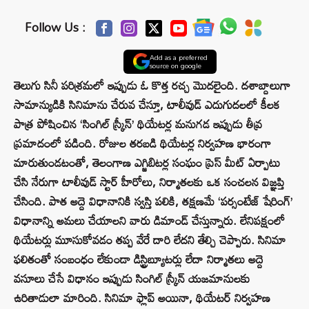
Follow Us :
Add as a preferred
source on google
తెలుగు సినీ పరిశ్రమలో ఇప్పుడు ఓ కొత్త రచ్చ మొదలైంది. దశాబ్దాలుగా
సామాన్యుడికి సినిమాను చేరువ చేస్తూ, టాలీవుడ్ ఎదుగుదలలో కీలక
పాత్ర పోషించిన ‘సింగిల్ స్క్రీన్’ థియేటర్ల మనుగడ ఇప్పుడు తీవ్ర
ప్రమాదంలో పడింది. రోజుల తరబడి థియేటర్ల నిర్వహణ భారంగా
మారుతుండటంతో, తెలంగాణ ఎగ్జిబిటర్ల సంఘం ప్రెస్ మీట్ ఏర్పాటు
చేసి నేరుగా టాలీవుడ్ స్టార్ హీరోలు, నిర్మాతలకు ఒక సంచలన విజ్ఞప్తి
చేసింది. పాత అద్దె విధానానికి స్వస్తి పలికి, తక్షణమే ‘పర్సంటేజ్ షేరింగ్’
విధానాన్ని అమలు చేయాలని వారు డిమాండ్ చేస్తున్నారు. లేనిపక్షంలో
థియేటర్లు మూసుకోవడం తప్ప వేరే దారి లేదని తేల్చి చెప్పారు. సినిమా
ఫలితంతో సంబంధం లేకుండా డిస్ట్రిబ్యూటర్లు లేదా నిర్మాతలు అద్దె
వసూలు చేసే విధానం ఇప్పుడు సింగిల్ స్క్రీన్ యజమానులకు
ఉరితాడులా మారింది. సినిమా ఫ్లాప్ అయినా, థియేటర్ నిర్వహణ