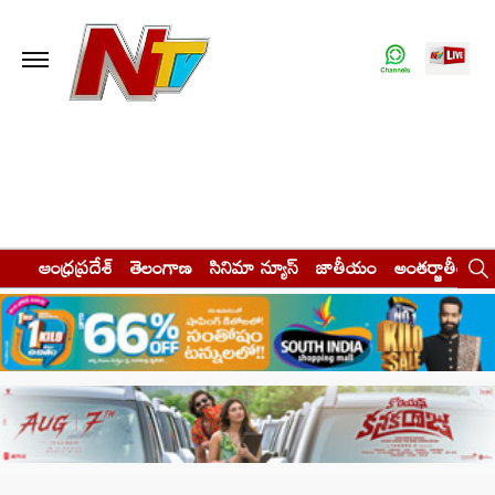
ఆంధ్రప్రదేశ్
తెలంగాణ
సినిమా న్యూస్
జాతీయం
అంతర్జాతీయం