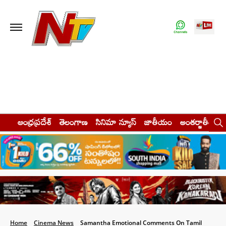
ఆంధ్రప్రదేశ్
తెలంగాణ
సినిమా న్యూస్
జాతీయం
అంతర్జాతీయం
Home
Cinema News
Samantha Emotional Comments On Tamil