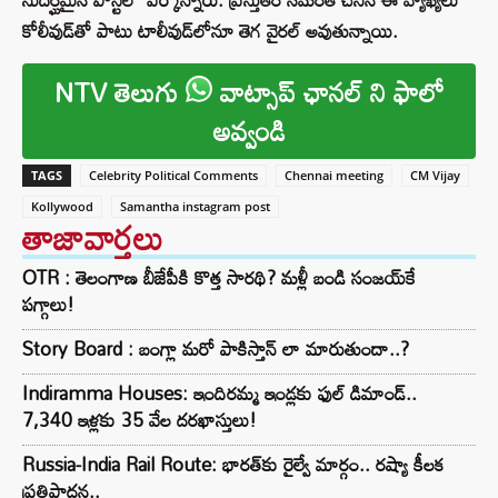
కోలీవుడ్‌తో పాటు టాలీవుడ్‌లోనూ తెగ వైరల్ అవుతున్నాయి.
NTV తెలుగు
వాట్సాప్ ఛానల్ ని ఫాలో
అవ్వండి
TAGS
Celebrity Political Comments
Chennai meeting
CM Vijay
Kollywood
Samantha instagram post
తాజావార్తలు
OTR : తెలంగాణ బీజేపీకి కొత్త సారథి? మళ్లీ బండి సంజయ్‌కే
పగ్గాలు!
Story Board : బంగ్లా మరో పాకిస్తాన్ లా మారుతుందా..?
Indiramma Houses: ఇందిరమ్మ ఇండ్లకు ఫుల్ డిమాండ్..
7,340 ఇళ్లకు 35 వేల దరఖాస్తులు!
Russia-India Rail Route: భారత్‌కు రైల్వే మార్గం.. రష్యా కీలక
ప్రతిపాదన..