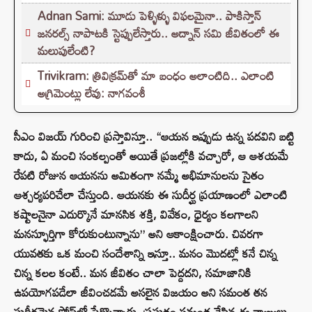
Adnan Sami: మూడు పెళ్ళిళ్ళు విఫలమైనా.. పాకిస్తాన్
జనరల్స్ నాపాటకి స్టెప్పులేస్తారు.. అద్నాన్ సమి జీవితంలో ఈ
మలుపులేంటి?
Trivikram: త్రివిక్రమ్‌తో మా బంధం అలాంటిది.. ఎలాంటి
అగ్రిమెంట్లు లేవు: నాగవంశీ
సీఎం విజయ్ గురించి ప్రస్తావిస్తూ.. “ఆయన ఇప్పుడు ఉన్న పదవిని బట్టి
కాదు, ఏ మంచి సంకల్పంతో అయితే ప్రజల్లోకి వచ్చారో, ఆ ఆశయమే
రేపటి రోజున ఆయనను అమితంగా నమ్మే అభిమానులను సైతం
ఆశ్చర్యపరిచేలా చేస్తుంది. ఆయనకు ఈ సుదీర్ఘ ప్రయాణంలో ఎలాంటి
కష్టాలనైనా ఎదుర్కొనే మానసిక శక్తి, వివేకం, ధైర్యం కలగాలని
మనస్ఫూర్తిగా కోరుకుంటున్నాను” అని ఆకాంక్షించారు. చివరగా
యువతకు ఒక మంచి సందేశాన్ని ఇస్తూ.. మనం మొదట్లో కనే చిన్న
చిన్న కలల కంటే.. మన జీవితం చాలా పెద్దదని, సమాజానికి
ఉపయోగపడేలా జీవించడమే అసలైన విజయం అని సమంత తన
సుదీర్ఘమైన పోస్ట్‌లో పేర్కొన్నారు. ప్రస్తుతం సమంత చేసిన ఈ వ్యాఖ్యలు