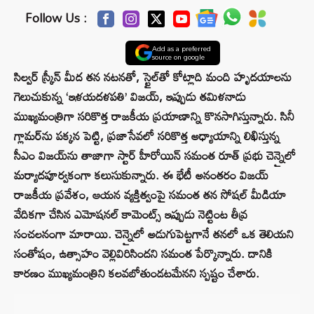
Follow Us :
Add as a preferred
source on google
సిల్వర్ స్క్రీన్ మీద తన నటనతో, స్టైల్‌తో కోట్లాది మంది హృదయాలను
గెలుచుకున్న ‘ఇళయదళపతి’ విజయ్, ఇప్పుడు తమిళనాడు
ముఖ్యమంత్రిగా సరికొత్త రాజకీయ ప్రయాణాన్ని కొనసాగిస్తున్నారు. సినీ
గ్లామర్‌ను పక్కన పెట్టి, ప్రజాసేవలో సరికొత్త అధ్యాయాన్ని లిఖిస్తున్న
సీఎం విజయ్‌ను తాజాగా స్టార్ హీరోయిన్ సమంత రూత్ ప్రభు చెన్నైలో
మర్యాదపూర్వకంగా కలుసుకున్నారు. ఈ భేటీ అనంతరం విజయ్
రాజకీయ ప్రవేశం, ఆయన వ్యక్తిత్వంపై సమంత తన సోషల్ మీడియా
వేదికగా చేసిన ఎమోషనల్ కామెంట్స్ ఇప్పుడు నెట్టింట తీవ్ర
సంచలనంగా మారాయి. చెన్నైలో అడుగుపెట్టగానే తనలో ఒక తెలియని
సంతోషం, ఉత్సాహం వెల్లివిరిసిందని సమంత పేర్కొన్నారు. దానికి
కారణం ముఖ్యమంత్రిని కలవబోతుండటమేనని స్పష్టం చేశారు.