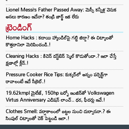
Lionel Messi’s Father Passed Away: మెస్సీ కన్నీళ్ల వెనుక
అసలు కారణం ఇదేనా? తండ్రి జార్జ్ ఇక లేరు
ట్రెండింగ్‌
Home Hacks : కడాయి హ్యాండిల్‌పై గట్టి జిడ్డా? ఈ చిట్కాలతో
కొత్తదానిలా మెరిపించండి.!
Cleaning Hacks : కిచెన్ డస్ట్‌బిన్ స్మెల్ కొడుతోందా.? ఇలా చేస్తే
క్షణాల్లో క్లీన్.!
Pressure Cooker Rice Tips: కుక్కర్‌లో అన్నం పర్ఫెక్ట్‌గా
రావాలంటే ఇదే సీక్రెట్.!
19.62kmpl మైలేజ్, 150hp టర్బో ఇంజిన్‌తో Volkswagen
Virtus Anniversary ఎడిషన్ లాంచ్.. ధర, ఫీచర్లు ఇవే.!
Clothes Smell: వర్షాకాలంలో బట్టల నుంచి దుర్వాసనా.? ఈ
సింపుల్ చిట్కాలతో చెక్ పెట్టండి ఇలా.!