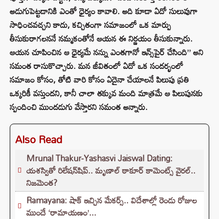
అడుగుపెట్టడానికి ఎంతో ధైర్యం కావాలి. అది కూడా ఏదో సులువుగా
సాధించవచ్చని కాదు, కచ్చితంగా సమాజంలో ఒక మార్పు
తీసుకురాగలననే నమ్మకంతోనే ఆయన ఈ నిర్ణయం తీసుకున్నారు.
ఆయన చూపించిన ఆ ధైర్యమే నన్ను ఎంతగానో ఇన్స్‌పైర్ చేసింది” అని
సమంత రాసుకొచ్చారు. మన జీవితంలో ఏదో ఒక సందర్భంలో
సమాజం కోసం, తోటి వారి కోసం ఏదైనా చేయాలనే పిలుపు ప్రతి
ఒక్కరికీ వస్తుందని, కానీ చాలా తక్కువ మంది మాత్రమే ఆ పిలుపునకు
స్పందించి ముందడుగు వేస్తారని సమంత అన్నారు.
Also Read
Mrunal Thakur-Yashasvi Jaiswal Dating:
యశస్వితో రిలేషన్‌షిప్.. మృణాల్ ఠాకూర్ కామెంట్స్ వైరల్..
నిజమెంత?
Ramayana: షాక్ ఇచ్చిన మేకర్స్.. విదేశాల్లో రెండు రోజుల
ముందే ‘రామాయణం’...