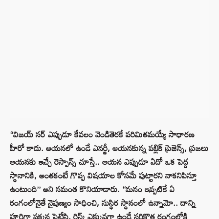
“విజయ్ సర్ ఎప్పుడూ కేవలం వెండితెరకే పరిమితమయ్యే సాధారణ
హీరో కాదు. ఆయనలో ఉండే ఎనర్జీ, ఆయనకున్న పబ్లిక్ ప్రెజెన్స్, ప్రజలు
ఆయనకు ఇచ్చే రెస్పాన్స్ చూస్తే.. ఆయన ఎప్పుడూ ఏదో ఒక పెద్ద
స్థానానికి, అంతకంటే గొప్ప విషయాల కోసమే పుట్టారని నాకనిపిస్తూ
ఉంటుంది” అని సమంత కొనియాడారు. “మనం ఇప్పటికే ఏ
రంగంలోనైతే నైపుణ్యం సాధించి, సుస్థిర స్థానంలో ఉన్నామో.. దాన్ని
పూర్తిగా పక్కన పెట్టేసి, రిస్క్ ఎక్కువగా ఉండే సరికొత్త రంగంలోకి