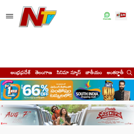
ఆంధ్రప్రదేశ్
తెలంగాణ
సినిమా న్యూస్
జాతీయం
అంతర్జాతీయం