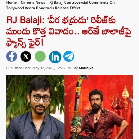
Home
Cinema News
Rj Balaji Controversial Comments On
Tollywood Veera Bhadrudu Release Effect
RJ Balaji: ‘వీర భద్రుడు’ రిలీజ్‌కు
ముందు కొత్త వివాదం.. ఆర్‌జే బాలాజీపై
ఫ్యాన్స్ ఫైర్!
Published Date :May 12, 2026 ,
12:26 PM
By
Mounika