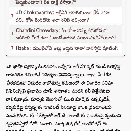
పెట్టుకుంటారా? లేక వాళ్లే వస్తారా?”
JD Chakravarthy: ఆర్జీవీకి తెలియకుండా జేడీ చేసిన
పని.. కోన వెంకట్‌కు అలా కలిసి వచ్చిందా?
Chandini Chowdary: "ఆ రోజు నన్ను పడుకోమని
అడిగింది మీరే కదా!" అంటే ఆయన ముఖం మాడిపోయింది!
Raaka : ముంబైలోనే అల్లు అర్జున్ ‘రాకా’ నాన్‌స్టాప్ షూటింగ్
ఒక భాషా చిత్రాన్ని కించపరిచి, ఇప్పుడు అదే మార్కెట్ నుండి కలెక్షన్లు
ఆశించడం సరికాదనే విమర్శలు వినిపిస్తున్నాయి. కాగా మే 14న
‘వీరభద్రుడు’ విడుదల కాబోతున్న తరుణంలో ఈ వివాదం సినిమా
ఓపెనింగ్స్‌పై ప్రభావం చూపే అవకాశం ఉందని సినీ విశ్లేషకులు
భావిస్తున్నారు. సూర్యకు తెలుగులో మంచి మార్కెట్ ఉన్నప్పటికీ,
దర్శకుడిపై వస్తున్న ఈ నెగిటివిటీ సినిమాపై కొంత ప్రతికూలతను
పెంచుతోంది. ఈ నేపథ్యంలో ఆర్ జే బాలాజీ ఈ వివాదంపై స్పందించి
స్పష్టతనిస్తారో లేదో చూడాలి. సూర్య-త్రిష క్రేజీ కాంబినేషన్ ఈ