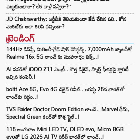
పెట్టుకుంటారా? లేక వాళ్లే వస్తారా?”
JD Chakravarthy: ఆర్జీవీకి తెలియకుండా జేడీ చేసిన పని.. కోన
వెంకట్‌కు అలా కలిసి వచ్చిందా?
ట్రెండింగ్‌
144Hz డిస్‌ప్లే, మిలిటరీ-గ్రేడ్ షాక్ రెసిస్టన్స్, 7,000mAh బ్యాటరీతో
Realme 16x 5G లాంచ్ కు ముహూర్తం ఫిక్స్..!
AI పవర్‌తో iQOO Z11 ఎంట్రీ.. కొత్త డిజైన్, స్మార్ట్ ఫీచర్లపై క్లారిటీ
ఇచ్చిన కంపెనీ.!
boltt Ace 5G, Evo 4G డిజైన్ రివీల్.. ఆగస్టు 25న భారత్‌లో
లాంచ్‌కు సిద్ధం..!
TVS Raider Doctor Doom Edition లాంచ్.. Marvel థీమ్,
Spectral Green కలర్‌తో కొత్త స్టైల్..!
115 అంగుళాల Mini LED TV, OLED evo, Micro RGB
evoతో LG 2026 AI TV సిరీస్ భారత్‌లో లాంచ్..!