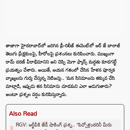
తాజాగా హైదరాబాద్‌లో జరిగిన ప్రీ-రిలీజ్ ఈవెంట్‌లో ఆర్ జే బాలాజీ
తెలుగు ప్రేక్షకులపై, హీరోలపై ప్రశంసలు కురిపించారు. ముఖ్యంగా
రామ్ చరణ్ వీరాభిమానిని అని చెప్పి మెగా ఫ్యాన్స్ మద్దతు కూడగట్టే
ప్రయత్నం చేశారు. అయితే, ఆయన గతంలో చేసిన హేళన పూర్వక
వ్యాఖ్యలను గుర్తు చేస్తున్న నెటిజన్లు.. ‘మన సినిమాలను తక్కువ చేసి
మాట్లాడి, ఇప్పుడు తన సినిమాను చూడమని ఎలా అడుగుతారు?’
అంటూ ప్రశ్నల వర్షం కురిపిస్తున్నారు.
Also Read
RGV: ఆర్జీవీకి జేడీ షాకింగ్ ప్రశ్న.. “పిచ్చోళ్లందరినీ మీరు