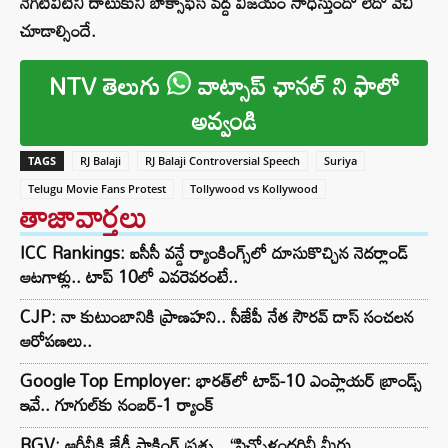
నెగిటివిటీని దాటుకుని బాక్సాఫీస్ వద్ద విజయం సాధిస్తుందో లేదో వేచి
చూడాల్సిందే.
NTV తెలుగు
వాట్సాప్ ఛానల్ ని ఫాలో
అవ్వండి
TAGS
RJ Balaji
RJ Balaji Controversial Speech
Suriya
Telugu Movie Fans Protest
Tollywood vs Kollywood
తాజావార్తలు
ICC Rankings: ఐసీసీ వన్డే ర్యాంకింగ్స్‌లో దూసుకొచ్చిన నెదర్లాండ్
ఆటగాళ్లు.. టాప్ 10లో ఎవరెవరంటే..
CJP: నా కుటుంబానికి ప్రాణహని.. సీజేపీ నేత సౌరవ్ దాస్ సంచలన
ఆరోపణలు..
Google Top Employer: భారత్‌లో టాప్-10 ఎంప్లాయర్ బ్రాండ్స్
ఇవే.. గూగుల్‌కు నంబర్-1 ర్యాంక్
RGV: ఆర్జీవీకి జేడీ షాకింగ్ ప్రశ్న.. “పిచ్చోళ్లందరినీ మీరు