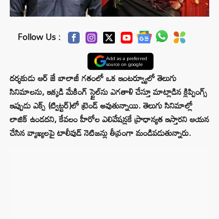
Follow Us :
Add as a preferred
source on google
దర్శకుడు ఆర్ జే బాలాజీ గతంలో ఒక ఇంటర్వ్యూలో తెలుగు
సినిమాలను, ఇక్కడి మేకింగ్ స్టైల్‌ను ఎగతాళి చేస్తూ మాట్లాడిన క్లిప్పింగ్స్
ఇప్పుడు ఎక్స్ (ట్విట్టర్)లో ట్రెండ్ అవుతున్నాయి. తెలుగు సినిమాల్లో
లాజిక్ ఉండదని, కేవలం హీరోల ఎలివేషన్లకే ప్రాధాన్యత ఇస్తారని ఆయన
చేసిన వ్యాఖ్యలపై టాలీవుడ్ నెటిజన్లు తీవ్రంగా మండిపడుతున్నారు.