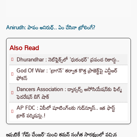
Anirudh: పాపం అనిరుధ్.. ఏం చేసినా ట్రోలింగే?
Also Read
Dhurandhar : నెట్‌ఫ్లిక్స్‌లో 'ధురంధర్' ప్రపంచ రికార్డు..
God Of War : 'డ్రాగన్' తర్వాత కొత్త ప్రాజెక్ట్‌పై ఎన్టీఆర్
ఫోకస్
Dancers Association : డ్యాన్సర్స్ అసోసియేషన్‌కు ఫిల్మ్
ఫెడరేషన్ బిగ్ షాక్
AP FDC : ఏపీలో షూటింగ్‌లకు గుడ్‌న్యూస్.. ఇక ఫాస్ట్
ట్రాక్ పర్మిషన్లు.!
ఇప్ప‌టికే ‘గేమ్ చేంజర్’ నుంచి తమన్ సంగీత సారథ్యంలో వచ్చిన