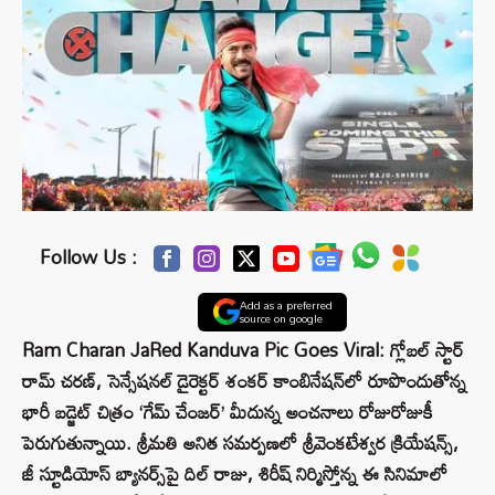
Follow Us :
Add as a preferred
source on google
Ram Charan JaRed Kanduva Pic Goes Viral: గ్లోబల్ స్టార్
రామ్ చరణ్, సెన్సేషనల్ డైరెక్టర్ శంకర్ కాంబినేషన్‌లో రూపొందుతోన్న
భారీ బడ్జెట్ చిత్రం ‘గేమ్ చేంజర్’ మీదున్న అంచనాలు రోజురోజుకీ
పెరుగుతున్నాయి. శ్రీమ‌తి అనిత స‌మ‌ర్ప‌ణ‌లో శ్రీవెంకటేశ్వర క్రియేషన్స్,
జీ స్టూడియోస్ బ్యానర్స్‌పై దిల్ రాజు, శిరీష్ నిర్మిస్తోన్న ఈ సినిమాలో