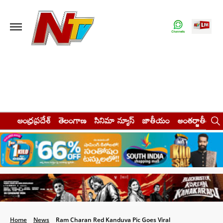
ఆంధ్రప్రదేశ్
తెలంగాణ
సినిమా న్యూస్
జాతీయం
అంతర్జాతీయం
Home
News
Ram Charan Red Kanduva Pic Goes Viral