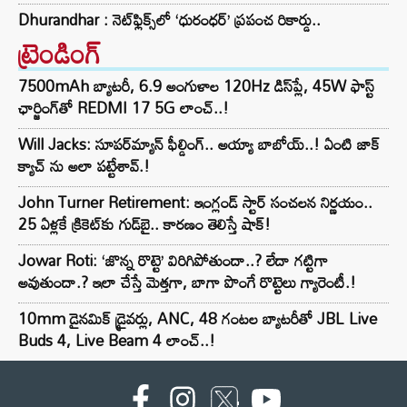
Dhurandhar : నెట్‌ఫ్లిక్స్‌లో ‘ధురంధర్’ ప్రపంచ రికార్డు..
ట్రెండింగ్‌
7500mAh బ్యాటరీ, 6.9 అంగుళాల 120Hz డిస్‌ప్లే, 45W ఫాస్ట్
ఛార్జింగ్‌తో REDMI 17 5G లాంచ్..!
Will Jacks: సూపర్‌మ్యాన్ ఫీల్డింగ్.. అయ్యా బాబోయ్..! ఏంటి జాక్
క్యాచ్ ను అలా పట్టేశావ్.!
John Turner Retirement: ఇంగ్లండ్ స్టార్ సంచలన నిర్ణయం..
25 ఏళ్లకే క్రికెట్‌కు గుడ్‌బై.. కారణం తెలిస్తే షాక్!
Jowar Roti: ‘జొన్న రొట్టె’ విరిగిపోతుందా..? లేదా గట్టిగా
అవుతుందా.? ఇలా చేస్తే మెత్తగా, బాగా పొంగే రొట్టెలు గ్యారెంటీ.!
10mm డైనమిక్ డ్రైవర్లు, ANC, 48 గంటల బ్యాటరీతో JBL Live
Buds 4, Live Beam 4 లాంచ్..!