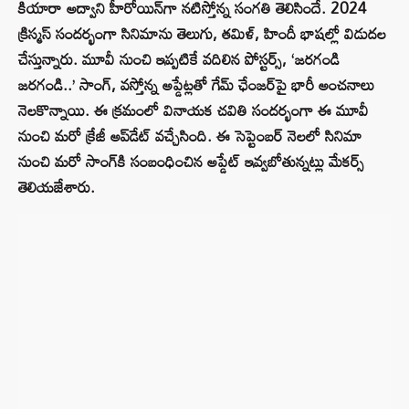
కియారా అద్వాని హీరోయిన్‌గా నటిస్తోన్న సంగతి తెలిసిందే. 2024
క్రిస్మస్ సందర్భంగా సినిమాను తెలుగు, తమిళ్, హిందీ భాషల్లో విడుదల
చేస్తున్నారు. మూవీ నుంచి ఇప్పటికే వదిలిన పోస్టర్స్, ‘జరగండి
జరగండి..’ సాంగ్‌, వస్తోన్న అప్డేట్లతో గేమ్ ఛేంజ‌ర్‌పై భారీ అంచ‌నాలు
నెల‌కొన్నాయి. ఈ క్ర‌మంలో వినాయ‌క చ‌వితి సంద‌ర్భంగా ఈ మూవీ
నుంచి మ‌రో క్రేజీ అప్‌డేట్ వ‌చ్చేసింది. ఈ సెప్టెంబ‌ర్ నెల‌లో సినిమా
నుంచి మ‌రో సాంగ్‌కి సంబంధించిన అప్డేట్ ఇవ్వబోతున్నట్లు మేక‌ర్స్
తెలియ‌జేశారు.