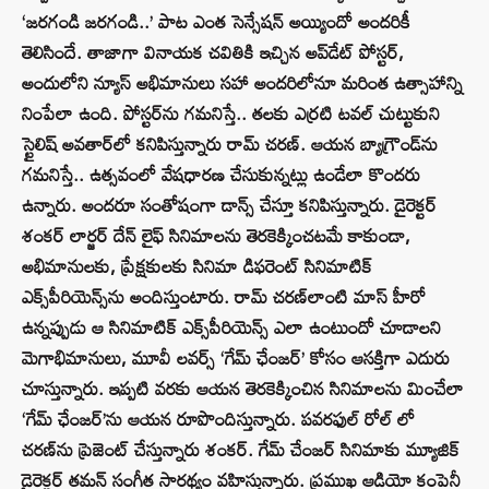
‘జరగండి జరగండి..’ పాట ఎంత సెన్సేష‌న్ అయ్యిందో అంద‌రికీ
తెలిసిందే. తాజాగా వినాయ‌క చ‌వితికి ఇచ్చిన అప్‌డేట్ పోస్ట‌ర్,
అందులోని న్యూస్ అభిమానులు స‌హా అంద‌రిలోనూ మ‌రింత ఉత్సాహాన్ని
నింపేలా ఉంది. పోస్ట‌ర్‌ను గ‌మ‌నిస్తే.. త‌ల‌కు ఎర్ర‌టి ట‌వ‌ల్ చుట్టుకుని
స్టైలిష్ అవ‌తార్‌లో క‌నిపిస్తున్నారు రామ్ చ‌ర‌ణ్‌. ఆయ‌న బ్యాగ్రౌండ్‌ను
గ‌మ‌నిస్తే.. ఉత్స‌వంలో వేషధార‌ణ చేసుకున్న‌ట్లు ఉండేలా కొంద‌రు
ఉన్నారు. అంద‌రూ సంతోషంగా డాన్స్ చేస్తూ క‌నిపిస్తున్నారు. డైరెక్ట‌ర్
శంక‌ర్ లార్జర్ దేన్ లైఫ్ సినిమాల‌ను తెర‌కెక్కించ‌ట‌మే కాకుండా,
అభిమానుల‌కు, ప్రేక్ష‌కుల‌కు సినిమా డిఫ‌రెంట్ సినిమాటిక్
ఎక్స్‌పీరియెన్స్‌ను అందిస్తుంటారు. రామ్ చ‌ర‌ణ్‌లాంటి మాస్ హీరో
ఉన్న‌ప్పుడు ఆ సినిమాటిక్ ఎక్స్‌పీరియెన్స్ ఎలా ఉంటుందో చూడాల‌ని
మెగాభిమానులు, మూవీ ల‌వర్స్ ‘గేమ్ ఛేంజ‌ర్‌’ కోసం ఆస‌క్తిగా ఎదురు
చూస్తున్నారు. ఇప్ప‌టి వ‌ర‌కు ఆయ‌న తెర‌కెక్కించిన సినిమాల‌ను మించేలా
‘గేమ్ ఛేంజ‌ర్‌’ను ఆయ‌న రూపొందిస్తున్నారు. పవరఫుల్ రోల్ లో
చ‌ర‌ణ్‌ను ప్రెజెంట్ చేస్తున్నారు శంక‌ర్‌. గేమ్ చేంజర్ సినిమాకు మ్యూజిక్
డైరెక్టర్ తమన్ సంగీత సారథ్యం వహిస్తున్నారు. ప్రముఖ ఆడియో కంపెనీ