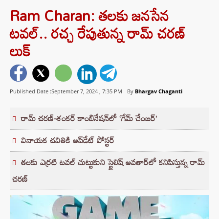
Ram Charan: త‌ల‌కు జనసేన
ట‌వ‌ల్.. రచ్చ రేపుతున్న రామ్ చ‌ర‌ణ్‌
లుక్
Published Date :September 7, 2024 ,
7:35 PM
By
Bhargav Chaganti
రామ్ చరణ్-శంకర్ కాంబినేషన్‌లో ‘గేమ్ చేంజర్’
వినాయ‌క చ‌వితికి అప్‌డేట్ పోస్ట‌ర్
త‌ల‌కు ఎర్ర‌టి ట‌వ‌ల్ చుట్టుకుని స్టైలిష్ అవ‌తార్‌లో క‌నిపిస్తున్న రామ్
చ‌ర‌ణ్‌