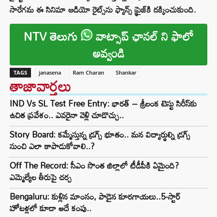
సారేగమ ఈ సినిమా ఆడియో రైట్స్‌ను ఫ్యాన్స్ ప్రైజ్‌కి దక్కించుకుంది.
NTV తెలుగు
వాట్సాప్ ఛానల్ ని ఫాలో
అవ్వండి
TAGS
janasena
Ram Charan
Shankar
తాజావార్తలు
IND Vs SL Test Free Entry: భారత్ – శ్రీలంక టెస్టు సిరీస్‌కు
ఉచిత ప్రవేశం.. ఎవరైనా వెళ్లి చూడొచ్చు..
Story Board: కమ్మేస్తున్న డ్రగ్స్ భూతం.. మన విద్యార్థుల్ని డ్రగ్స్
నుంచి ఎలా కాపాడుకోవాలి..?
Off The Record: సీఎం సొంత జిల్లాలో టీడీపీకి ఏమైంది?
ఎమ్మెల్యేల తీరుపై చర్చ
Bengaluru: కుళ్లిన మాంసం, పాడైన కూరగాయలు..5-స్టార్
హోటళ్లలో కూడా అదే కంపు..