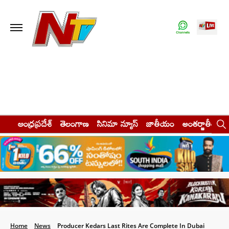
ఆంధ్రప్రదేశ్
తెలంగాణ
సినిమా న్యూస్
జాతీయం
అంతర్జాతీయం
Home
News
Producer Kedars Last Rites Are Complete In Dubai