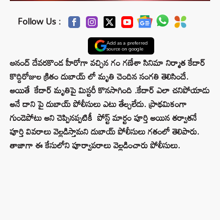
Follow Us :
Add as a preferred
source on google
ఆనంద్ దేవరకొండ హీరోగా వచ్చిన గం గణేశా సినిమా నిర్మాత కేదార్‌
కొద్దిరోజుల క్రితం దుబాయ్ లో మృతి చెందిన సంగతి తెలిసిందే.
అయితే కేదార్ మృతిపై మిస్టరీ కొనసాగింది .కేదార్ ఎలా చనిపోయాడు
అనే దాని పై దుబాయ్ పోలీసులు ఎటు తేల్చలేదు. ప్రాథమికంగా
గుండెపోటు అని చెప్పినప్పటికీ పోస్ట్ మార్టం పూర్తి అయిన తర్వాతనే
పూర్తి వివరాలు వెల్లడిస్తామని దుబాయ్ పోలీసులు గతంలో తెలిపారు.
తాజాగా ఈ కేసులోని పూర్వాపరాలు వెల్లడించారు పోలీసులు.