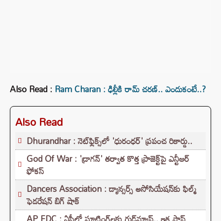
Also Read :
Ram Charan : ఢిల్లీకి రామ్ చరణ్.. ఎందుకంటే..?
Also Read
Dhurandhar : నెట్‌ఫ్లిక్స్‌లో 'ధురంధర్' ప్రపంచ రికార్డు..
God Of War : 'డ్రాగన్' తర్వాత కొత్త ప్రాజెక్ట్‌పై ఎన్టీఆర్
ఫోకస్
Dancers Association : డ్యాన్సర్స్ అసోసియేషన్‌కు ఫిల్మ్
ఫెడరేషన్ బిగ్ షాక్
AP FDC : ఏపీలో షూటింగ్‌లకు గుడ్‌న్యూస్.. ఇక ఫాస్ట్