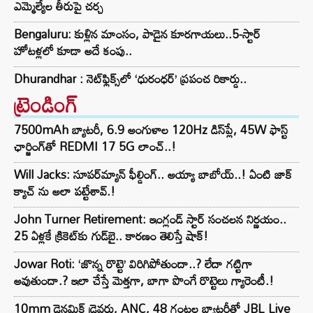
ఎమ్మెల్యేల తీరుపై చర్చ
Bengaluru: కుళ్లిన మాంసం, పాడైన కూరగాయలు..5-స్టార్
హోటళ్లలో కూడా అదే కంపు..
Dhurandhar : నెట్‌ఫ్లిక్స్‌లో ‘ధురంధర్’ ప్రపంచ రికార్డు..
ట్రెండింగ్‌
7500mAh బ్యాటరీ, 6.9 అంగుళాల 120Hz డిస్‌ప్లే, 45W ఫాస్ట్
ఛార్జింగ్‌తో REDMI 17 5G లాంచ్..!
Will Jacks: సూపర్‌మ్యాన్ ఫీల్డింగ్.. అయ్యా బాబోయ్..! ఏంటి జాక్
క్యాచ్ ను అలా పట్టేశావ్.!
John Turner Retirement: ఇంగ్లండ్ స్టార్ సంచలన నిర్ణయం..
25 ఏళ్లకే క్రికెట్‌కు గుడ్‌బై.. కారణం తెలిస్తే షాక్!
Jowar Roti: ‘జొన్న రొట్టె’ విరిగిపోతుందా..? లేదా గట్టిగా
అవుతుందా.? ఇలా చేస్తే మెత్తగా, బాగా పొంగే రొట్టెలు గ్యారెంటీ.!
10mm డైనమిక్ డ్రైవర్లు, ANC, 48 గంటల బ్యాటరీతో JBL Live