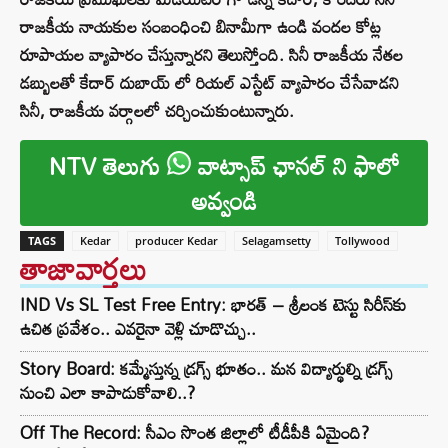
రాజకీయ నాయకుల సంబంధించి బినామీగా ఉండి వందల కోట్ల
రూపాయల వ్యాపారం చేస్తున్నారని తెలుస్తోంది. సినీ రాజకీయ నేతల
డబ్బులతో కేదార్ దుబాయ్ లో రియల్ ఎస్టేట్ వ్యాపారం చేసేవాడని
సినీ, రాజకీయ వర్గాలలో చర్చించుకుంటున్నారు.
NTV తెలుగు
వాట్సాప్ ఛానల్ ని ఫాలో
అవ్వండి
TAGS
Kedar
producer Kedar
Selagamsetty
Tollywood
తాజావార్తలు
IND Vs SL Test Free Entry: భారత్ – శ్రీలంక టెస్టు సిరీస్‌కు
ఉచిత ప్రవేశం.. ఎవరైనా వెళ్లి చూడొచ్చు..
Story Board: కమ్మేస్తున్న డ్రగ్స్ భూతం.. మన విద్యార్థుల్ని డ్రగ్స్
నుంచి ఎలా కాపాడుకోవాలి..?
Off The Record: సీఎం సొంత జిల్లాలో టీడీపీకి ఏమైంది?