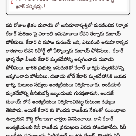
ట్రాక్ పర్మిషన్లు.!
పది రోజుల క్రితం దుబాయ్ లో అనుమానాస్పత్తిలో మరణించిన నిర్మాత
కేదార్ మరణం పై ఎలాంటి అనుమానాలు లేవని తేల్చారు దుబాయ్
పోలీసులు. కేదార్ ది సహజ మరణమే అని, ఎటువంటి అనుమానాస్పద
కారణాలు లేవని రిపోర్ట్ లో పేర్కొన్నారు దుబాయ్ పోలీసులు. కేదార్
భార్య రేఖా వీణకు కేదార్ మృతదేహాన్ని అప్పగించారు దుబాయ్
పోలీసులు. భారత ప్రభుత్వ అనుమతితో కేదార్ భార్యకు మృతదేహాన్ని
అప్పగించారు పోలీసులు. దుబాయ్ లోనే కేదార్ మృతదేహానికి ఆయన
భార్య, కుటుంబ సభ్యులు అంత్యక్రియలు నిర్వహించారు. ఇండియాకి
మృతదేహాన్ని తీసుకువస్తే ఇబ్బందులకు గురవుతామని, అందుకే
దుబాయ్ లోనే అంత్యక్రియలు నిర్వహించినట్టు కుటుంబ సభ్యులు
తెలిపారు. అయితే కేదార్ కు కొందరు రాజకీయ నేతలతో సంబంధాలు
ఉన్నాయని కొద్ది రోజులుగా వార్తలు వినిపించాయి. కానీ కేదార్
అంత్యక్రియలకు సినీ రాజకీయ ప్రముఖులు ఎవరు హాజరుకాలేదు. సినీ
రాజకీయ ప్రముఖులకు మీడియేటర్ గా ఉన్న కేదార్, కొందరు సినీ