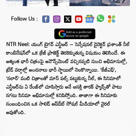
Follow Us :
Add as a preferred
source on google
NTR Neel: యంగ్ టైగర్ ఎన్టీఆర్ – సెన్సేషనల్ డైరెక్టర్ ప్రశాంత్ నీల్
కాంబినేషన్‌లో ఒక క్రేజీ ప్రాజెక్ట్ తెరకెక్కుతున్న విషయం తెలిసిందే. ఈ
అత్యంత భారీ చిత్రంపై అనౌన్స్‌మెంట్ వచ్చినప్పటి నుంచి అభిమానుల్లో,
ట్రేడ్ వర్గాల్లో అంచనాలు భారీ స్థాయిలో నెలకొన్నాయి. ‘కేజీఎఫ్’,
‘సలార్’ వంటి చిత్రాలతో మాస్ పల్స్ పట్టుకున్న నీల్, ఈ సినిమాలో
ఎన్టీఆర్‌ను ఏ రేంజ్‌లో చూపిస్తారు అనే ఆసక్తి తారక్ ఫ్యాన్స్‌తో పాటు
సగటు సినిమా అభిమానుల్లో కనిపిస్తోంది. తాజాగా ఈ సినిమాకు
సంబంధించిన ఒక సాలిడ్ అప్‌డేట్ సోషల్ మీడియాలో వైరల్
అవుతోంది.