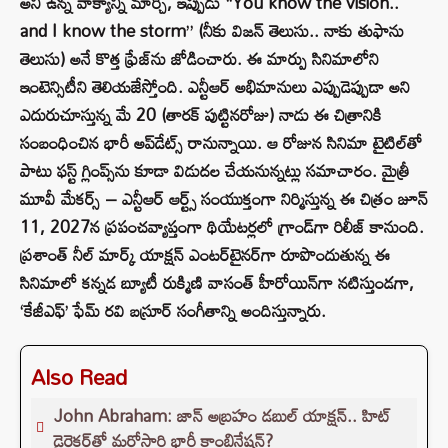
అని ఉన్న వాక్యాన్ని మార్చి, ఇప్పుడు “You know the vision..
and I know the storm” (నీకు విజన్ తెలుసు.. నాకు తుఫాను
తెలుసు) అనే కొత్త ఫ్రేజ్‌ను జోడించారు. ఈ మార్పు సినిమాలోని
ఇంటెన్సిటీని తెలియజేస్తోంది. ఎన్టీఆర్ అభిమానులు ఎప్పుడెప్పుడా అని
ఎదురుచూస్తున్న మే 20 (తారక్ పుట్టినరోజు) నాడు ఈ చిత్రానికి
సంబంధించిన భారీ అప్‌డేట్స్ రానున్నాయి. ఆ రోజున సినిమా టైటిల్‌తో
పాటు ఫస్ట్ గ్లింప్స్‌ను కూడా విడుదల చేయనున్నట్లు సమాచారం. మైత్రీ
మూవీ మేకర్స్ – ఎన్టీఆర్ ఆర్ట్స్ సంయుక్తంగా నిర్మిస్తున్న ఈ చిత్రం జూన్
11, 2027న ప్రపంచవ్యాప్తంగా థియేటర్లలో గ్రాండ్‌గా రిలీజ్ కానుంది.
ప్రశాంత్ నీల్ మార్క్ యాక్షన్ ఎంటర్‌టైనర్‌గా రూపొందుతున్న ఈ
సినిమాలో కన్నడ బ్యూటీ రుక్మిణి వాసంత్ హీరోయిన్‌గా నటిస్తుండగా,
‘కేజీఎఫ్’ ఫేమ్ రవి బస్రూర్ సంగీతాన్ని అందిస్తున్నారు.
Also Read
John Abraham: జాన్ అబ్రహం డబుల్ యాక్షన్.. హిట్
డైరెక్టర్‌తో మరోసారి భారీ కాంబినేషన్?