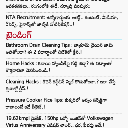
అవకతవకలు.. రంగంలోకి ఈడీ, దర్యాప్తు ముమ్మరం
NTA Recruitment: ఉద్యోగార్థులకు అలెర్ట్.. కంటెంట్, మీడియా,
రీసెర్చ్‌, ఫైనాన్స్‌లో జాబ్స్‌కి నోటిఫికేషన్..!
ట్రెండింగ్‌
Bathroom Drain Cleaning Tips : బాత్రూమ్ డ్రెయిన్ జామ్
అవుతోందా? ఈ 2 పదార్థాలతో చిటికెలో క్లీన్.!
Home Hacks : కడాయి హ్యాండిల్‌పై గట్టి జిడ్డా? ఈ చిట్కాలతో
కొత్తదానిలా మెరిపించండి.!
Cleaning Hacks : కిచెన్ డస్ట్‌బిన్ స్మెల్ కొడుతోందా.? ఇలా చేస్తే
క్షణాల్లో క్లీన్.!
Pressure Cooker Rice Tips: కుక్కర్‌లో అన్నం పర్ఫెక్ట్‌గా
రావాలంటే ఇదే సీక్రెట్.!
19.62kmpl మైలేజ్, 150hp టర్బో ఇంజిన్‌తో Volkswagen
Virtus Anniversary ఎడిషన్ లాంచ్.. ధర, ఫీచర్లు ఇవే.!