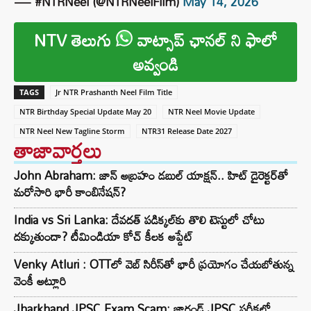
— #NTRNeel (@NTRNeelFilm)
May 14, 2026
NTV తెలుగు
వాట్సాప్ ఛానల్ ని ఫాలో
అవ్వండి
TAGS
Jr NTR Prashanth Neel Film Title
NTR Birthday Special Update May 20
NTR Neel Movie Update
NTR Neel New Tagline Storm
NTR31 Release Date 2027
తాజావార్తలు
John Abraham: జాన్ అబ్రహం డబుల్ యాక్షన్.. హిట్ డైరెక్టర్‌తో
మరోసారి భారీ కాంబినేషన్?
India vs Sri Lanka: దేవదత్ పడిక్కల్‌కు తొలి టెస్టులో చోటు
దక్కుతుందా? టీమిండియా కోచ్ కీలక అప్డేట్
Venky Atluri : OTTలో వెబ్ సిరీస్‌తో భారీ ప్రయోగం చేయబోతున్న
వెంకీ అట్లూరి
Jharkhand JPSC Exam Scam: జార్ఖండ్ JPSC పరీక్షలో