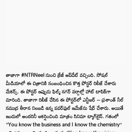
తాజాగా #NTRNeel నుంచి క్రేజీ అప్‌డేట్ వచ్చింది. సోషల్
మీడియాలో ఈ చిత్రానికి సంబంధించిన కొత్త పోస్టర్ రిలీజ్ చేశారు
మేకర్స్. ఈ పోస్టర్ ఇప్పుడు ఫిల్మ్ నగర్ వర్గాల్లో హాట్ టాపిక్‌గా
మారింది. తాజాగా రిలీజ్ చేసిన ఈ పోస్టర్‌లో ఎన్టీఆర్ – ప్రశాంత్ నీల్
సముద్ర తీరాన నిలబడి ఉన్న పవర్‌ఫుల్ ఇమేజ్‌ను షేర్ చేశారు. అయితే
ఇందులో అందరినీ ఆకర్షించింది మాత్రం సినిమా ట్యాగ్‌లైన్. గతంలో
“You know the business and I know the chemistry”