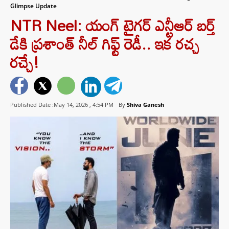
Glimpse Update
NTR Neel: యంగ్ టైగర్ ఎన్టీఆర్ బర్త్‌
డేకి ప్రశాంత్ నీల్ గిఫ్ట్ రెడీ.. ఇక రచ్చ
రచ్చే!
Published Date :May 14, 2026 ,
4:54 PM
By
Shiva Ganesh