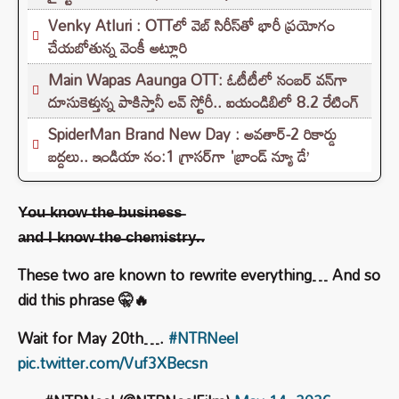
Venky Atluri : OTTలో వెబ్ సిరీస్‌తో భారీ ప్రయోగం
చేయబోతున్న వెంకీ అట్లూరి
Main Wapas Aaunga OTT: ఓటీటీలో నంబర్ వన్‌గా
దూసుకెళ్తున్న పాకిస్తానీ లవ్ స్టోరీ.. ఐయండిబిలో 8.2 రేటింగ్‌
SpiderMan Brand New Day : అవతార్-2 రికార్డు
బద్దలు.. ఇండియా నం:1 గ్రాసర్‌గా 'బ్రాండ్ న్యూ డే’
Y̶o̶u̶ ̶k̶n̶o̶w̶ ̶t̶h̶e̶ ̶b̶u̶s̶i̶n̶e̶s̶s̶
a̶n̶d̶ ̶I̶ ̶k̶n̶o̶w̶ ̶t̶h̶e̶ ̶c̶h̶e̶m̶i̶s̶t̶r̶y̶.̶.
These two are known to rewrite everything… And so
did this phrase 🤫🔥
Wait for May 20th….
#NTRNeel
pic.twitter.com/Vuf3XBecsn