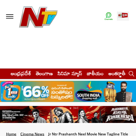
ఆంధ్రప్రదేశ్
తెలంగాణ
సినిమా న్యూస్
జాతీయం
అంతర్జాతీయం
Home
Cinema News
Jr Ntr Prashanth Neel Movie New Tagline Title