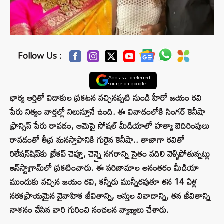
Follow Us :
Add as a preferred
source on google
భార్య ఆర్తితో విడాకుల ప్రకటన వచ్చినప్పటి నుండి హీరో జయం రవి
పేరు నిత్యం వార్తల్లో నిలుస్తూనే ఉంది. ఈ వివాదంలోకి సింగర్ కెనీషా
ఫ్రాన్సిస్ పేరు రావడం, ఆమెపై సోషల్ మీడియాలో హత్యా బెదిరింపులు
రావడంతో తీవ్ర మనస్తాపానికి గురైన కెనీషా.. తాజాగా రవితో
రిలేషన్‌షిప్‌కు బ్రేకప్ చెప్తూ, చెన్నై నగరాన్ని సైతం వదిలి వెళ్ళిపోతున్నట్లు
ఇన్‌స్టాగ్రామ్‌లో ప్రకటించారు. ఈ పరిణామాల అనంతరం మీడియా
ముందుకు వచ్చిన జయం రవి, కన్నీరు మున్నీరవుతూ తన 14 ఏళ్ల
నరకప్రాయమైన వైవాహిక జీవితాన్ని, ఆస్తుల వివాదాన్ని, తన జీవితాన్ని
నాశనం చేసిన వారి గురించి సంచలన వ్యాఖ్యలు చేశారు.