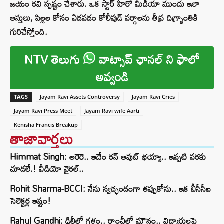
జయం రవి స్పష్టం చేశారు. ఒక స్టార్ హీరో మీడియా ముందు ఇలా
ఆస్తులు, పిల్లల కోసం ఏడవడం కోలీవుడ్ వర్గాలను తీవ్ర దిగ్భ్రాంతికి
గురిచేస్తోంది.
NTV తెలుగు
వాట్సాప్ ఛానల్ ని ఫాలో
అవ్వండి
TAGS
Jayam Ravi Assets Controversy
Jayam Ravi Cries
Jayam Ravi Press Meet
Jayam Ravi wife Aarti
Kenisha Francis Breakup
తాజావార్తలు
Himmat Singh: అరెరె.. ఇదేం రన్ అవుట్ భయ్యా.. ఇప్పటి వరకు
చూడలే.! వీడియో వైరల్..
Rohit Sharma-BCCI: నేను స్వచ్ఛందంగా తప్పుకోను.. ఇక బీసీసీఐ
సెలెక్టర్ల ఇష్టం!
Rahul Gandhi: ఢిల్లీలో గళం.. రాంచీలో మౌనం.. విద్యార్థులపై