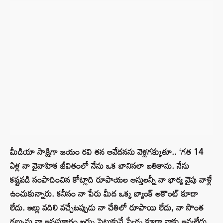
మీడియా సాక్షిగా జయం రవి తన ఆవేదనను వెళ్లగక్కుతూ.. ‘గత 14
ఏళ్ల నా వైవాహిక జీవితంలో నేను ఒక బానిసలా బతికాను. నేను
కష్టపడి సంపాదించిన కోట్లాది రూపాయల ఆస్తులన్నీ నా భార్య వైపు వాళ్లే
ఉంచుకున్నారు. కనీసం నా పేరు మీద ఒక్క బ్యాంక్ అకౌంట్ కూడా
లేదు. ఇల్లు వదిలి వచ్చేటప్పుడు నా చేతిలో రూపాయి లేదు, నా సొంత
డబ్బును నా ఇష్టప్రకారం ఖర్చు పెట్టుకునే స్వేచ్ఛ కూడా నాకు ఇవ్వలేదు.