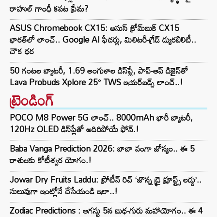
రాహుల్ గాంధీ కపట ప్రేమ?
ASUS Chromebook CX15: ఆసుస్ క్రోమ్‌బుక్ CX15
భారత్‌లో లాంచ్.. Google AI ఫీచర్లు, మిలిటరీ-గ్రేడ్ డ్యురబిలిటీ..
చౌక ధర
50 గంటల బ్యాటరీ, 1.69 అంగుళాల డిస్‌ప్లే, పాప్-అప్ డిజైన్‌తో
Lava Probuds Xplore 25° TWS ఇయర్‌బడ్స్ లాంచ్..!
ట్రెండింగ్‌
POCO M8 Power 5G లాంచ్.. 8000mAh భారీ బ్యాటరీ,
120Hz OLED డిస్‌ప్లేతో అదిరిపోయే ఫోన్.!
Baba Vanga Prediction 2026: బాబా వంగా జోస్యం.. ఈ 5
రాశులకు కోటీశ్వర యోగం.!
Jowar Dry Fruits Laddu: ప్రోటీన్ రిచ్ ‘జొన్న డ్రై ఫ్రూప్ట్స్ లడ్డు’..
సులువుగా ఇంట్లోనే చేసేయండి ఇలా..!
Zodiac Predictions : ఆగస్టు 5న బుధ-గురు మహాయోగం.. ఈ 4