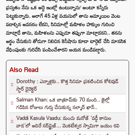
ప్రస్తుతం నేను ఒక అద్దె ఇంట్లో ఉంటున్నాను’ అంటూ కన్నీరు
పెట్టుకున్నారు. అలాగే 45 ఏళ్ల వయసులో తాను అమ్మాయిల వెంట
పడాల్సిన అవసరం లేదని, సినిమాల్లో మహిళల హక్కుల గురించి
మాట్లాడే తాను, మహిళలను ఎప్పుడూ తప్పుగా మాట్లాడనని.. తనను
అర్థం చేసుకుని తోడుగా నిలిచిన కెనీషాను కూడా టార్గెట్ చేసి మానసిక
వేధింపులకు గురిచేసి పంపించేశారని ఆయన మండిపడ్డారు.
Also Read
Dorothy : ఎన్నాళ్లకు.. కొత్త సినిమా ప్రకటించిన కోలివుడ్
స్టార్ డైరెక్టర్
Salman Khan: ఒక బాత్రూమ్‌కు 70 మంది.. జైల్లో
గడిపిన రోజులు గుర్తు చేసుకున్న సల్మాన్ ఖాన్..
Vaddi Kasula Vaadu: మంచు మనోజ్ 'వడ్డీ కాసుల
వాడ'లో అదిరే సర్‌ప్రైజ్... వెంకటేశ్వర స్వామిగా జయం రవి