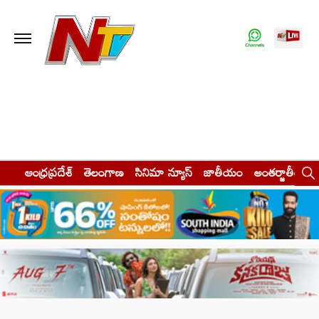
ఆంధ్రప్రదేశ్
తెలంగాణ
సినిమా న్యూస్
జాతీయం
అంతర్జాతీయం