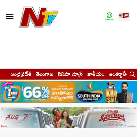
ఆంధ్రప్రదేశ్
తెలంగాణ
సినిమా న్యూస్
జాతీయం
అంతర్జాతీయం