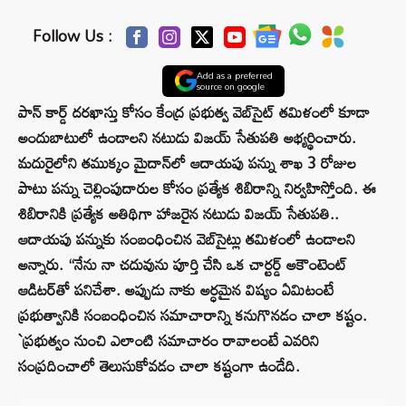
Follow Us :
Add as a preferred
source on google
పాన్ కార్డ్ దరఖాస్తు కోసం కేంద్ర ప్రభుత్వ వెబ్‌సైట్ తమిళంలో కూడా
అందుబాటులో ఉండాలని నటుడు విజయ్ సేతుపతి అభ్యర్థించారు.
మదురైలోని తముక్కం మైదాన్‌లో ఆదాయపు పన్ను శాఖ 3 రోజుల
పాటు పన్ను చెల్లింపుదారుల కోసం ప్రత్యేక శిబిరాన్ని నిర్వహిస్తోంది. ఈ
శిబిరానికి ప్రత్యేక అతిథిగా హాజరైన నటుడు విజయ్ సేతుపతి..
ఆదాయపు పన్నుకు సంబంధించిన వెబ్‌సైట్లు తమిళంలో ఉండాలని
అన్నారు. “నేను నా చదువును పూర్తి చేసి ఒక చార్టర్డ్ అకౌంటెంట్
ఆడిటర్‌తో పనిచేశా. అప్పుడు నాకు అర్ధమైన విష్యం ఏమిటంటే
ప్రభుత్వానికి సంబంధించిన సమాచారాన్ని కనుగొనడం చాలా కష్టం.
`ప్రభుత్వం నుంచి ఎలాంటి సమాచారం రావాలంటే ఎవరిని
సంప్రదించాలో తెలుసుకోవడం చాలా కష్టంగా ఉండేది.