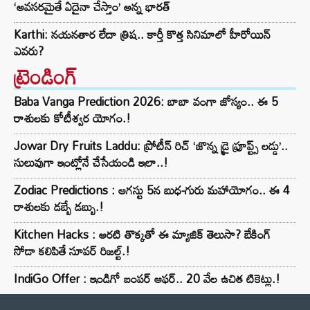
‘అవసరమైతే ఏదైనా చేస్తాం’ అన్న భారత్
Karthi: నయనతార లేదా త్రిష.. కార్తీ కొత్త సినిమాలో హీరోయిన్
ఎవరు?
ట్రెండింగ్‌
Baba Vanga Prediction 2026: బాబా వంగా జోస్యం.. ఈ 5
రాశులకు కోటీశ్వర యోగం.!
Jowar Dry Fruits Laddu: ప్రోటీన్ రిచ్ ‘జొన్న డ్రై ఫ్రూప్ట్స్ లడ్డు’..
సులువుగా ఇంట్లోనే చేసేయండి ఇలా..!
Zodiac Predictions : ఆగస్టు 5న బుధ-గురు మహాయోగం.. ఈ 4
రాశులకు డబ్బే డబ్బు.!
Kitchen Hacks : అరటి తొక్కతో ఈ మ్యాజిక్ తెలుసా? బేకింగ్
సోడా కలిపితే సూపర్ రిజల్ట్.!
IndiGo Offer : ఇండిగో బంపర్ ఆఫర్.. 20 వేల ఉచిత టికెట్లు.!