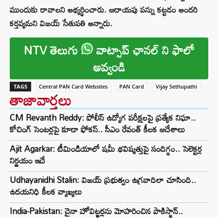
ముందుకు రావాలని అభ్యర్థించారు. ఆదాయపు పన్ను కట్టడం అందరి
కర్తవ్యమని విజయ్ సేతుపతి అన్నారు.
NTV తెలుగు
వాట్సాప్ ఛానల్ ని ఫాలో
అవ్వండి
TAGS
Central PAN Card Websites
PAN Card
Vijay Sethupathi
తాజావార్తలు
CM Revanth Reddy: పోలీస్ ఉద్యోగ పరీక్షలపై ప్రత్యేక నిఘా..
కోచింగ్ సెంటర్లపై కూడా ఫోకస్.. సీఎం రేవంత్ కీలక ఆదేశాలు
Ajit Agarkar: టీమిండియాలో షమీ భవిష్యత్తుపై సందిగ్ధం.. సెలెక్టర్ల
నిర్ణయం ఇదే
Udhayanidhi Stalin: విజయ్ ప్రభుత్వం ఉగ్రవాదిలా చూసింది..
ఉదయనిధి కీలక వ్యాఖ్యలు
India-Pakistan: చైనా హోవిట్జర్లను మోహరించిన పాకిస్థాన్..