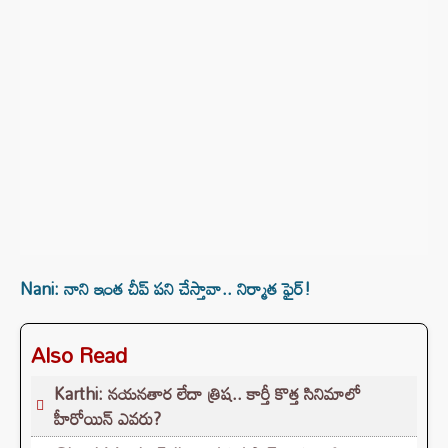
Nani: నాని ఇంత చీప్ పని చేస్తావా.. నిర్మాత ఫైర్!
Also Read
Karthi: నయనతార లేదా త్రిష.. కార్తీ కొత్త సినిమాలో
హీరోయిన్ ఎవరు?