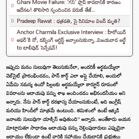
Ghani Movie Failure: 'గని' ఫ్లాప్‌ కావడానికి కారణం
ఇదేనట! తొలిసారి స్పందించిన వరుణ్ తేజ్..
Pradeep Rawat : ఛత్రపతి, సై సినిమాల విలన్ మృతి?
Anchor Charmila Exclusive Interview : హీరోయిన్
ఆఫర్'కి నో, డబ్బింగ్ ఆర్టిస్ట్ అవ్వాలనుకున్నా..విజయవాడ ఆర్జే
to టాలీవుడ్ సెన్సేషన్!
ఇప్పుడు మనం సులువుగా తెలుసుకునేలా, అందరికీ అర్థమయ్యేలా
వెబ్‌సైట్ ప్రారంభించడం, పాన్ కార్డ్ ఎలా అప్లై చేయాలి, అందులో
ఏమేమి సమస్య ఉందో పిల్లలకు అర్థమయ్యేలా కార్టూన్ రూపంలో
వివరాలను ఆదాయపు పన్ను శాఖ అందించడం అభినందనీయం అని
అన్నారు. నేను పాన్ కార్డ్ దరఖాస్తు చేయాలనుకుంటే, అది ఇంగ్లీష్
మరియు హిందీలో మాత్రమే ఉంటుంది. తమిళంలో ఉంటే ఇక్కడి
జనాలకు సులువుగా యాక్సిస్ అవుతుంది” అన్నారు. అంతేకాదు ఆయన
మాట్లాడుతూ సాధారణ ఆదాయపు పన్ను చెల్లింపుదారులు ఎప్పుడైనా
ఆదాయం లేకుండా ఉంటే వారికి సహాయం చేయడానికి ప్రభుత్వం