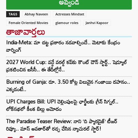
అవ్వండి
TAGS
Abhay Naveen
Actresses Mindset
Female Oriented Movies
glamour roles
Janhvi Kapoor
తాజావార్తలు
India-Meta: మా చట్ట ప్రకారం నడవాల్సిందే.. మెటాకు కేంద్రం
వార్నింగ్
2027 World Cup: వన్డే వరల్డ్ కప్‌కు కౌంట్ డౌన్ స్టార్ట్.. షెడ్యూల్
ప్రకటించిన ఐసీసీ.. ఈ తేదీల్లోనే..
Burning of Ganja: రూ. 3.50 కోట్ల విలువైన గంజాయి దహనం..
ఎక్కడంటే..
UPI Charges Bill: UPI చెల్లింపులపై ఛార్జీలకు గ్రీన్ సిగ్నల్..
లోక్‌సభలో కీలక బిల్లు ఆమోదం
The Paradise Teaser Review: నాని ‘ది ప్యారడైజ్’ టీజర్
రివ్యూ.. మాస్ అవతార్‌తో రచ్చ చేసిన న్యాచురల్ స్టార్!