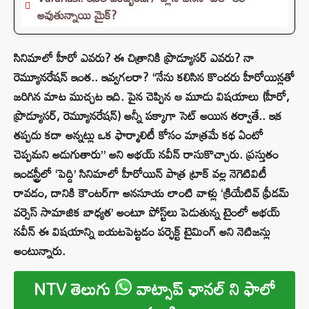
అవుతున్నాయి మైక్?
సినిమాలో హీరో ఎవరు? ఈ చిత్రానికి ప్రొడ్యూసర్ ఎవరు? నా
రెమ్యూనరేషన్ ఇంత.. ఇవ్వగలరా? “నేను కలిసిన కొందరు హీరోయిన్లతో
జరిగిన మాట ముచ్చట ఇది. పైన చెప్పిన ఆ మూడు విషయాలు (హీరో,
ప్రొడ్యూసర్, రెమ్యూనరేషన్) అన్నీ పక్కాగా సెట్ అయిన తర్వాతే.. ఇక
తప్పదు కదా అన్నట్లు ఒక ఫార్మాలిటీ కోసం మాత్రమే కథ ఏంటో
చెప్పమని అడుగుతారు” అని అభయ్ నవీన్ రాసుకొచ్చారు. ప్రస్తుతం
ఇండస్ట్రీలో ‘పెద్ది’ సినిమాలో హీరోయిన్ పాత్ర ట్రాక్ వల్ల నెగెటివిటీ
రావడం, దానికి కౌంటర్‌గా అనసూయ లాంటి వాళ్లు ‘క్రియేటివ్ ఫ్రీడమ్
వర్సెస్ సామాజిక బాధ్యత’ అంటూ పోస్ట్‌లు పెడుతున్న టైంలో అభయ్
నవీన్ ఈ విషయాన్ని బయటపెట్టడం పర్ఫెక్ట్ టైమింగ్ అని నెటిజన్లు
అంటున్నారు.
NTV తెలుగు
వాట్సాప్ ఛానల్ ని ఫాలో