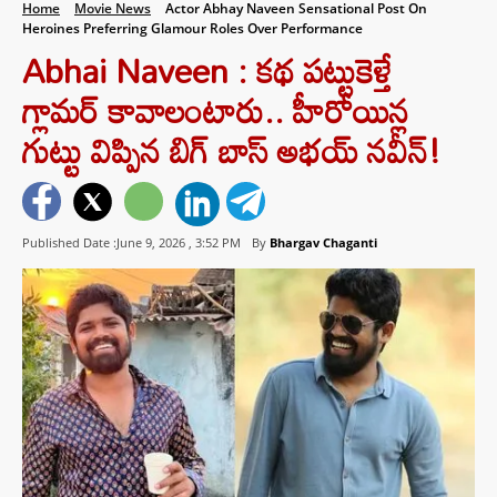
Home
Movie News
Actor Abhay Naveen Sensational Post On
Heroines Preferring Glamour Roles Over Performance
Abhai Naveen : కథ పట్టుకెళ్తే
గ్లామర్ కావాలంటారు.. హీరోయిన్ల
గుట్టు విప్పిన బిగ్ బాస్ అభయ్ నవీన్!
Published Date :June 9, 2026 ,
3:52 PM
By
Bhargav Chaganti