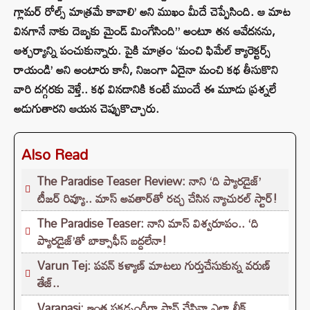
గ్లామర్ రోల్స్ మాత్రమే కావాలి’ అని ముఖం మీదే చెప్పేసింది. ఆ మాట
వినగానే నాకు దెబ్బకు మైండ్ మింగేసింది” అంటూ తన ఆవేదనను,
ఆశ్చర్యాన్ని పంచుకున్నారు. పైకి మాత్రం ‘మంచి ఫిమేల్ క్యారెక్టర్స్
రాయండి’ అని అంటారు కానీ, నిజంగా ఏదైనా మంచి కథ తీసుకొని
వారి దగ్గరకు వెళ్తే.. కథ వినడానికి కంటే ముందే ఈ మూడు ప్రశ్నలే
అడుగుతారని ఆయన చెప్పుకొచ్చారు.
Also Read
The Paradise Teaser Review: నాని ‘ది ప్యారడైజ్’
టీజర్ రివ్యూ.. మాస్ అవతార్‌తో రచ్చ చేసిన న్యాచురల్ స్టార్!
The Paradise Teaser: నాని మాస్ విశ్వరూపం.. ‘ది
ప్యారడైజ్’తో బాక్సాఫీస్ బద్దలేనా!
Varun Tej: పవన్ కళ్యాణ్ మాటలు గుర్తుచేసుకున్న వరుణ్
తేజ్..
Varanasi: ఇంత పకడ్బందీగా ప్లాన్ చేసినా ఎలా లీక్