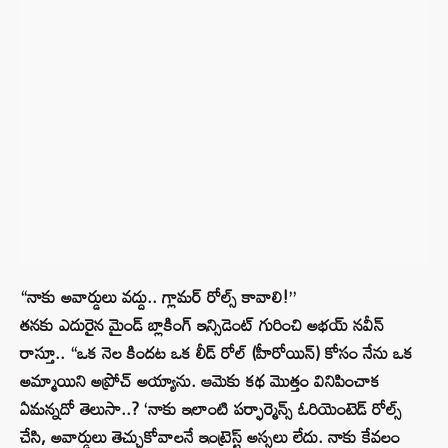
“నాకు అవార్డులు వద్దు.. గ్లామర్ రోల్స్ కావాలి!”
తనకు ఎదురైన మైండ్ బ్లాకింగ్ ఇన్సిడెంట్ గురించి అభయ్ నవీన్
రాస్తూ.. “ఒక నెల కిందట ఒక లీడ్ రోల్ (హీరోయిన్) కోసం నేను ఒక
అమ్మాయిని అప్రోచ్ అయ్యాను. ఆమెకు కథ మొత్తం వినిపించాక
ఏమన్నదో తెలుసా..? ‘నాకు ఇలాంటి పర్ఫార్మెన్స్ ఓరియెంటెడ్ రోల్స్
చేసి, అవార్డులు తెచ్చుకోవాలనే ఇంట్రెస్ట్ అస్సలు లేదు. నాకు కేవలం