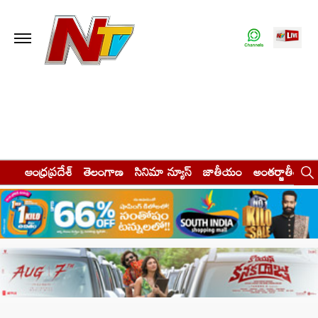
ఆంధ్రప్రదేశ్
తెలంగాణ
సినిమా న్యూస్
జాతీయం
అంతర్జాతీయం