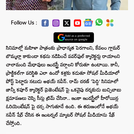
Follow Us :
Add as a preferred
source on google
సినిమాల్లో మహిళా పాత్రలకు ప్రాధాన్యత పెరగాలని, కేవలం గ్లామర్
బొమ్మల్లా కాకుండా కథను నడిపించే పవర్‌ఫుల్ క్యారెక్టర్లు రాయాలని
చాలామంది మేధావులు ఇండస్ట్రీ వర్గాలని కోరుతూ ఉంటాయి. కానీ,
ప్రాక్టికల్‌గా పరిస్థితి ఎలా ఉందో కళ్లకు కడుతూ సోషల్ మీడియాలో
పోస్ట్ పెట్టారు నటుడు అభయ్ నవీన్. రామ్ చరణ్ ‘పెద్ది’ సినిమాలో
జాన్వీ కపూర్ క్యారెక్టర్ ప్రెజెంటేషన్ పై ఒకవైపు దర్శకుడు బుచ్చిబాబు
క్షమాపణలు చెప్పి సీన్లు ట్రిమ్ చేసినా.. ఇంకా ఇండస్ట్రీలో హీరోయిన్ల
ఓరియెంటేషన్ పై చర్చ సాగుతూనే ఉంది. ఈ తరుణంలోనే అభయ్
నవీన్ షేర్ చేసిన ఈ ఇంటర్నల్ మ్యాటర్ సోషల్ మీడియాను షేక్
చేస్తోంది.