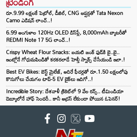
ట్రెండింగ్‌
రూ.9.99 లక్షలకే పెట్రోల్, డీజిల్, CNG ఆప్షన్లతో Tata Nexon
Camo ఎడిషన్ లాంచ్..!
6.99 అంగుళాల 120Hz OLED డిస్‌ప్లే, 8,000mAh బ్యాటరీతో
REDMI Note 17 5G లాంచ్..!
Crispy Wheat Flour Snacks: బయటి జంక్ ఫుడ్‌కి బై..బై..
ఇంట్లోనే గోధుమపిండితో కరకరలాడే హెల్తీ స్నాక్స్ చేసేయండి ఇలా.!
Best EV Bikes: బెస్ట్ మైలేజ్, అదిరే ఫీచర్లతో రూ.1.50 లక్షలలోపు
కొనుగోలు చేయగల టాప్-5 EV బైక్‌లు ఇదిగో..!
Incredible Story: దేశవాళీ క్రికెట్‌లో 9 వేల రన్స్.. టీమిండియా
డెబ్యూలోనే హాఫ్ సెంచరీ.. కానీ అడ్రస్ లేకుండా పోయిన ఓపెనర్!