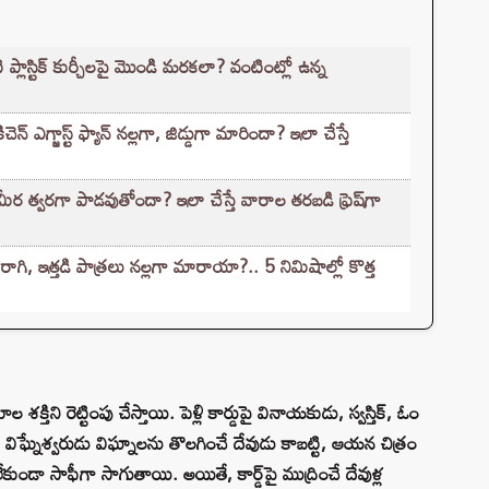
ప్లాస్టిక్ కుర్చీలపై మొండి మరకలా? వంటింట్లో ఉన్న
ఎగ్జాస్ట్ ఫ్యాన్ నల్లగా, జిడ్డుగా మారిందా? ఇలా చేస్తే
తిమీర త్వరగా పాడవుతోందా? ఇలా చేస్తే వారాల తరబడి ఫ్రెష్‌గా
, ఇత్తడి పాత్రలు నల్లగా మారాయా?.. 5 నిమిషాల్లో కొత్త
క్తిని రెట్టింపు చేస్తాయి. పెళ్లి కార్డుపై వినాయకుడు, స్వస్తిక్, ఓం
విఘ్నేశ్వరుడు విఘ్నాలను తొలగించే దేవుడు కాబట్టి, ఆయన చిత్రం
ండా సాఫీగా సాగుతాయి. అయితే, కార్డ్‌పై ముద్రించే దేవుళ్ల