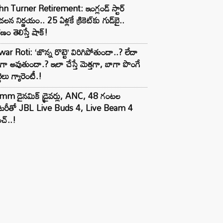
n Turner Retirement: ఇంగ్లండ్ స్టార్
లన నిర్ణయం.. 25 ఏళ్లకే క్రికెట్‌కు గుడ్‌బై..
ణం తెలిస్తే షాక్!
ar Roti: ‘జొన్న రొట్టె’ విరిగిపోతుందా..? లేదా
టిగా అవుతుందా.? ఇలా చేస్తే మెత్తగా, బాగా పొంగే
టెలు గ్యారెంటీ.!
mm డైనమిక్ డ్రైవర్లు, ANC, 48 గంటల
యాటరీతో JBL Live Buds 4, Live Beam 4
చ్..!