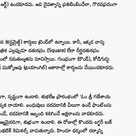
క్ట్ ఆర్ట్) ఉండకూడదు. అవి దైవత్వాన్ని ప్రతిబింబించేలా, గౌరవప్రదంగా
 (కస్టమైజ్డ్) కార్డులు ట్రెండ్‌లో ఉన్నాయి. కానీ, ఇక్కడ వాస్తు
్రిక ఎల్లప్పుడూ చతురస్రం (Square) లేదా దీర్ఘచతురస్రం
ో సమతుల్యతను సూచిస్తాయి. గుండ్రంగా (రౌండ్), కోడిగుడ్డు
ముక్కోణపు (ట్రయాంగిల్) ఆకారాల్లో కార్డులను చేయించకూడదు.
గా, స్పష్టంగా ఉండాలి. శుభలేఖ ప్రారంభంలో ‘ఓం శ్రీ గణేశాయ
్పక రాయాలి. బంధువులు చదవడానికి వీలుగా ఉండే ఫాంట్‌లను
ండే, చదవడానికి ఇబ్బంది కలిగించే అక్షరాలను వాడకూడదు.
్యమైనదిగా, శుభ్రంగా ఉండాలి. ఈ రోజుల్లో కొందరు లగ్జరీ లుక్
సింథటిక్ కెమికల్స్ వాడుతున్నారు. హిందూ ధర్మంలో చర్మాన్ని