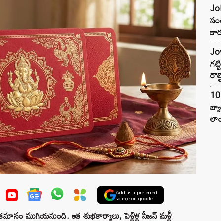
Joh
సంచ
కార
Jow
గట్
రొట్
10
బ్
లాం
Add as a preferred
source on google
సం ముగియనుంది. ఇక శుభకార్యాలు, పెళ్లిళ్ల సీజన్ మళ్లీ