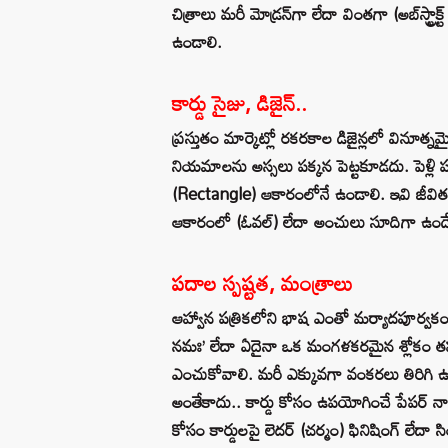
చిత్రాలు మరీ మోడ్రన్‌గా లేదా వింతగా (అబ్‌స్ట్రా
ఉండాలి.
కార్డు సైజు, డిజైన్..
ప్రస్తుతం మార్కెట్లో రకరకాల డిజైన్లలో వినూత్నమైన
నియమాలను అస్సలు పక్కన పెట్టకూడదు. పెళ్లి పత
(Rectangle) ఆకారంలోనే ఉండాలి. ఇవి జీవితంల
ఆకారంలో (ఓవల్) లేదా అంచులు సూదిగా ఉండే 
పదాల స్పష్టత, మంత్రాలు
ఆహ్వాన పత్రికలోని భాష ఎంతో మర్యాదపూర్వకం
నమః’ లేదా ఏదైనా ఒక మంగళకరమైన శ్లోకం తప
ఎంచుకోవాలి. మరీ ఎక్కువగా వంకరలు తిరిగి ఉ
అంతేకాదు.. కార్డు కోసం ఉపయోగించే పేపర్ నాణ
కోసం కార్డులపై లెదర్ (చర్మం) ఫినిషింగ్ లేదా 