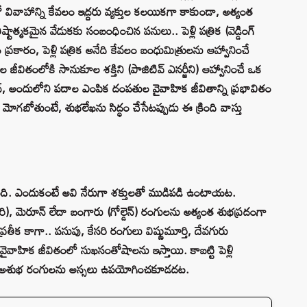
వాహాన్ని కేవలం ఇద్దరు వ్యక్తుల కలయికగా కాకుండా, అత్యంత
్టాత్మకమైన వేడుకకు సంబంధించిన పనులు.. పెళ్లి పత్రిక (వెడ్డింగ్
ం ప్రకారం, పెళ్లి పత్రిక అనేది కేవలం బంధుమిత్రులను ఆహ్వానించే
ీవితంలోకి సానుకూల శక్తిని (పాజిటివ్ ఎనర్జీని) ఆహ్వానించే ఒక
ైన్, అందులోని పదాల ఎంపిక దంపతుల వైవాహిక జీవితాన్ని ప్రభావితం
ు మోగబోతుంటే, శుభలేఖను సిద్ధం చేసేటప్పుడు ఈ క్రింది వాస్తు
్యత ఉంది. ఎందుకంటే అవి నేరుగా శక్తులతో ముడిపడి ఉంటాయట.
), మెరూన్ లేదా బంగారు (గోల్డెన్) రంగులను అత్యంత శుభప్రదంగా
ప్రతీక కాగా.. పసుపు, కేసరి రంగులు విష్ణుమూర్తి, దేవగురు
వైవాహిక జీవితంలో సుఖసంతోషాలను ఇస్తాయి. కాబట్టి పెళ్లి
ంటి అశుభ రంగులను అస్సలు ఉపయోగించకూడదట.