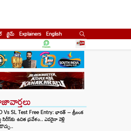
ల్
క్రైమ్
Explainers
English
ాజావార్తలు
D Vs SL Test Free Entry: భారత్ – శ్రీలంక
టు సిరీస్‌కు ఉచిత ప్రవేశం.. ఎవరైనా వెళ్లి
ొచ్చు..