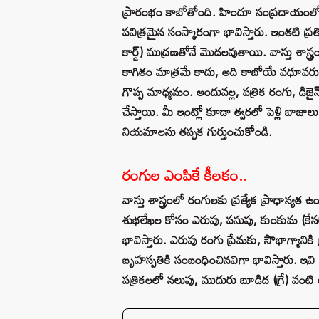
ప్రారంభం కాబోతోంది. హిందూ సంప్రదాయంలో వి
పవిత్రమైన సంస్కారంగా భావిస్తారు. ఇంతటి ప్రతిష
కార్డ్) ముద్రణతోనే మొదలవుతాయి. వాస్తు శాస్త్ర
కాగితం మాత్రమే కాదు, అది కాబోయే వధూవరుల జ
గొప్ప మాధ్యమం. అందువల్ల, పత్రిక రంగు, డిజ
చేస్తాయి. మీ ఇంట్లో కూడా త్వరలో పెళ్లి బాజాల
నియమాలను తప్పక గుర్తుంచుకోండి.
రంగుల ఎంపికే కీలకం..
వాస్తు శాస్త్రంలో రంగులకు ప్రత్యేక ప్రాధాన
శుభలేఖల కోసం ఎరుపు, పసుపు, కుంకుమ (కేసరి
భావిస్తారు. ఎరుపు రంగు ప్రేమకు, సౌభాగ్యానికి 
బృహస్పతికి సంబంధించినవిగా భావిస్తారు. ఇవి 
పత్రికలలో నలుపు, ముదురు బూడిద (గ్రే) వ