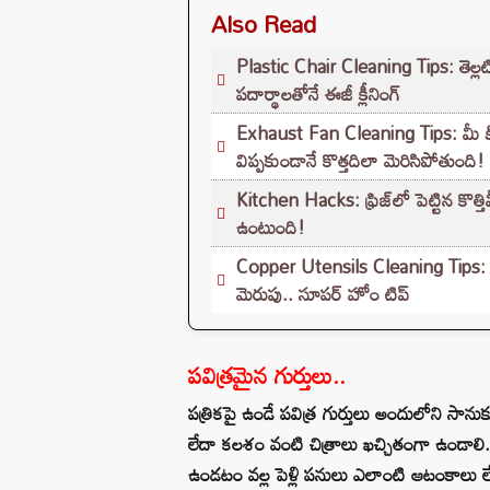
Also Read
Plastic Chair Cleaning Tips: తెల్లటి 
పదార్థాలతోనే ఈజీ క్లీనింగ్
Exhaust Fan Cleaning Tips: మీ కిచెన్ 
విప్పకుండానే కొత్తదిలా మెరిసిపోతుంది!
Kitchen Hacks: ఫ్రిజ్‌లో పెట్టిన కొత్
ఉంటుంది!
Copper Utensils Cleaning Tips: రాగి
మెరుపు.. సూపర్ హోం టిప్
పవిత్రమైన గుర్తులు..
పత్రికపై ఉండే పవిత్ర గుర్తులు అందులోని సానుకూల శ
లేదా కలశం వంటి చిత్రాలు ఖచ్చితంగా ఉండాలి. 
ఉండటం వల్ల పెళ్లి పనులు ఎలాంటి ఆటంకాలు లేకు