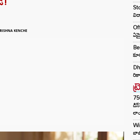
ి!
Sto
విద
Off
RISHNA KENCHE
ఏమై
Ben
కూర
Dhu
రికా
ట్
75
డిస
లాం
Wil
బాబ