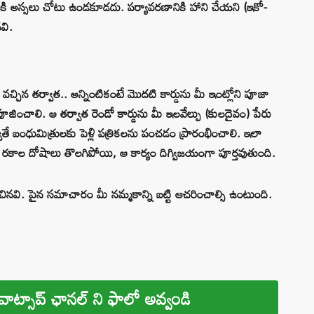
లో దీనికి అస్సలు చోటు ఉండకూడదు. పర్యావరణానికి హాని చేయని (ఇకో-
నవి.
టికి వచ్చిన తర్వాత.. అన్నింటికంటే మొదటి కార్డును మీ ఇంట్లోని పూజా
జించాలి. ఆ తర్వాత రెండో కార్డును మీ ఇలవేల్పు (కులదైవం) పేరు
వాతే బంధుమిత్రులకు పెళ్లి పత్రికలను పంచడం ప్రారంభించాలి. ఇలా
 రకాల దోషాలు తొలగిపోయి, ఆ కార్యం దిగ్విజయంగా పూర్తవుతుంది.
ించినవి. పైన సమాచారం మీ నమ్మకాన్ని బట్టి ఆచరించాల్సి ఉంటుంది.
వాట్సాప్ ఛానల్ ని ఫాలో అవ్వండి