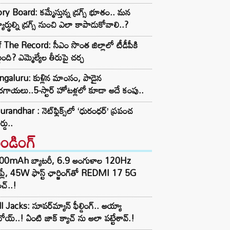
ry Board: కమ్మేస్తున్న డ్రగ్స్ భూతం.. మన
్యార్థుల్ని డ్రగ్స్ నుంచి ఎలా కాపాడుకోవాలి..?
 The Record: సీఎం సొంత జిల్లాలో టీడీపీకి
ంది? ఎమ్మెల్యేల తీరుపై చర్చ
galuru: కుళ్లిన మాంసం, పాడైన
గాయలు..5-స్టార్ హోటళ్లలో కూడా అదే కంపు..
randhar : నెట్‌ఫ్లిక్స్‌లో ‘ధురంధర్’ ప్రపంచ
ర్డు..
రెండింగ్‌
00mAh బ్యాటరీ, 6.9 అంగుళాల 120Hz
్‌ప్లే, 45W ఫాస్ట్ ఛార్జింగ్‌తో REDMI 17 5G
చ్..!
l Jacks: సూపర్‌మ్యాన్ ఫీల్డింగ్.. అయ్యా
ోయ్..! ఏంటి జాక్ క్యాచ్ ను అలా పట్టేశావ్.!