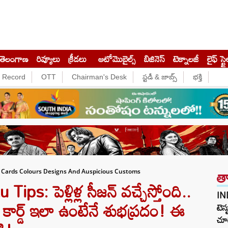
తెలంగాణ
రివ్యూలు
క్రీడలు
ఆటోమొబైల్స్
బిజినెస్‌
టెక్నాలజీ
లైఫ్ స్టై
e Record
OTT
Chairman's Desk
స్టడీ & జాబ్స్
భక్తి
త
n Cards Colours Designs And Auspicious Customs
: పెళ్లిళ్ల సీజన్ వచ్చేస్తోంది..
IN
ంగ్ కార్డ్ ఇలా ఉంటేనే శుభప్రదం! ఈ
టెస్
చూడ