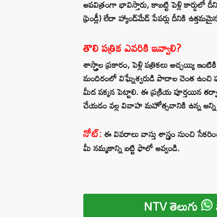
అపవిత్రంగా భావిస్తారు, కాబట్టి పెళ్లి కార్డు
ఫ్రెండ్లీ) లేదా హ్యాండ్‌మేడ్ పేపర్లు దీనికి ఉత్తమమై
తొలి పత్రిక ఎవరికి ఇవ్వాలి?
శాస్త్రాల ప్రకారం, పెళ్లి పత్రికలు అచ్చయ్యి ఇం
మందిరంలో విఘ్నేశ్వరుడి పాదాల చెంత ఉంచి పూ
మీద పక్కన పెట్టాలి. ఈ ప్రక్రియ పూర్తయిన తర్
చేయడం వల్ల వివాహ మహోత్సవానికి ఉన్న అన్ని
నోట్:
ఈ వివరాలు వాస్తు శాస్త్రం నుంచి సేకర
మీ నమ్మకాన్ని బట్టి ఫాలో అవ్వండి.
NTV తెలుగు