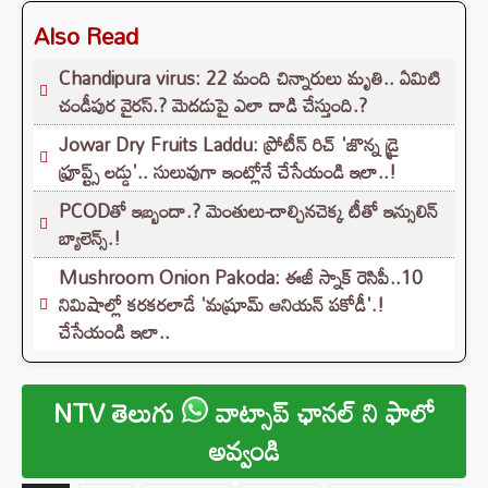
Also Read
Chandipura virus: 22 మంది చిన్నారులు మృతి.. ఏమిటి
చండీపుర వైరస్.? మెదడుపై ఎలా దాడి చేస్తుంది.?
Jowar Dry Fruits Laddu: ప్రోటీన్ రిచ్ 'జొన్న డ్రై
ఫ్రూప్ట్స్ లడ్డు'.. సులువుగా ఇంట్లోనే చేసేయండి ఇలా..!
PCODతో ఇబ్బందా.? మెంతులు-దాల్చినచెక్క టీతో ఇన్సులిన్
బ్యాలెన్స్.!
Mushroom Onion Pakoda: ఈజీ స్నాక్ రెసిపీ..10
నిమిషాల్లో కరకరలాడే 'మష్రూమ్ ఆనియన్ పకోడీ'.!
చేసేయండి ఇలా..
NTV తెలుగు
వాట్సాప్ ఛానల్ ని ఫాలో
అవ్వండి