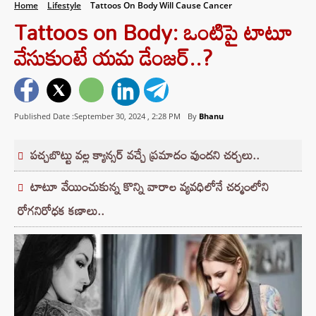
Home
Lifestyle
Tattoos On Body Will Cause Cancer
Tattoos on Body: ఒంటిపై టాటూ
వేసుకుంటే యమ డేంజర్‌..?
Published Date :September 30, 2024 ,
2:28 PM
By
Bhanu
పచ్చబొట్టు వల్ల క్యాన్సర్ వచ్చే ప్రమాదం వుందని చర్చలు..
టాటూ వేయించుకున్న కొన్ని వారాల వ్యవధిలోనే చర్మంలోని
రోగనిరోధక కణాలు..