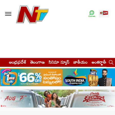
ఆంధ్రప్రదేశ్
తెలంగాణ
సినిమా న్యూస్
జాతీయం
అంతర్జాతీయం