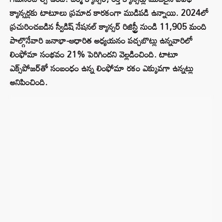
క్యాన్సర్లకు టాటూలు ప్రమాద కారకంగా ముడిపడి ఉన్నాయి. 2024లో
ప్రచురించబడిన స్వీడిష్ నేషనల్ క్యాన్సర్ రిజిస్ట్రీ నుండి 11,905 మంది
పాల్గొనేవారి జనాభా-ఆధారిత అధ్యయనం పచ్చబొట్లు ఉన్నవారిలో
లింఫోమా సంభవం 21% పెరిగిందని వెల్లడించింది. టాటూ
ఎక్స్‌పోజర్‌తో సంబంధం ఉన్న లింఫోమా రకం ఎక్కువగా ఉన్నట్లు
అనిపించింది.