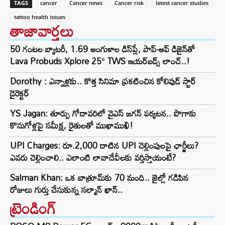
TAGS
cancer
Cancer news
Cancer risk
latest cancer studies
tattoo health issues
తాజావార్తలు
50 గంటల బ్యాటరీ, 1.69 అంగుళాల డిస్‌ప్లే, పాప్-అప్ డిజైన్‌తో
Lava Probuds Xplore 25° TWS ఇయర్‌బడ్స్ లాంచ్..!
Dorothy : ఎన్నాళ్లకు.. కొత్త సినిమా ప్రకటించిన కోలివుడ్ స్టార్
డైరెక్టర్
YS Jagan: తూర్పు గోదావరిలో వైఎస్ జగన్ పర్యటన.. పొగాకు
కొనుగోళ్లపై సమీక్ష, రైతులతో ముఖాముఖి!
UPI Charges: రూ.2,000 దాటిన UPI చెల్లింపులపై ఛార్జీలు?
ఎవరు చెల్లించాలి.. ఎలాంటి లావాదేవీలకు వర్తిస్తాయంటే?
Salman Khan: ఒక బాత్రూమ్‌కు 70 మంది.. జైల్లో గడిపిన
రోజులు గుర్తు చేసుకున్న సల్మాన్ ఖాన్..
ట్రెండింగ్‌