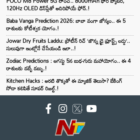
POCO M8 Power 5G లాంచ్.. 8000mAh భారీ బ్యాటరీ,
120Hz OLED డిస్‌ప్లేతో అదిరిపోయే ఫోన్.!
Baba Vanga Prediction 2026: బాబా వంగా జోస్యం.. ఈ 5
రాశులకు కోటీశ్వర యోగం.!
Jowar Dry Fruits Laddu: ప్రోటీన్ రిచ్ ‘జొన్న డ్రై ఫ్రూప్ట్స్ లడ్డు’..
సులువుగా ఇంట్లోనే చేసేయండి ఇలా..!
Zodiac Predictions : ఆగస్టు 5న బుధ-గురు మహాయోగం.. ఈ 4
రాశులకు డబ్బే డబ్బు.!
Kitchen Hacks : అరటి తొక్కతో ఈ మ్యాజిక్ తెలుసా? బేకింగ్
సోడా కలిపితే సూపర్ రిజల్ట్.!