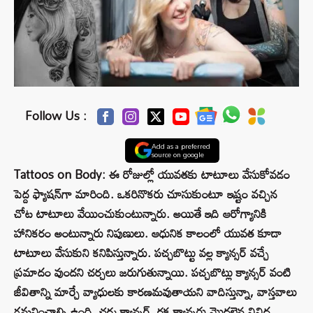
Follow Us :
Add as a preferred
source on google
Tattoos on Body: ఈ రోజుల్లో యువతకు టాటూలు వేసుకోవడం
పెద్ద ఫ్యాషన్‌గా మారింది. ఒకరినొకరు చూసుకుంటూ ఇష్టం వచ్చిన
చోట టాటూలు వేయించుకుంటున్నారు. అయితే ఇది ఆరోగ్యానికి
హానికరం అంటున్నారు నిపుణులు. ఆధునిక కాలంలో యువత కూడా
టాటూలు వేసుకుని కనిపిస్తున్నారు. పచ్చబొట్టు వల్ల క్యాన్సర్ వచ్చే
ప్రమాదం వుందని చర్చలు జరుగుతున్నాయి. పచ్చబొట్లు క్యాన్సర్ వంటి
జీవితాన్ని మార్చే వ్యాధులకు కారణమవుతాయని వాదిస్తున్నా, వాస్తవాలు
గమనించాల్సి ఉంది. చర్మ క్యాన్సర్, రక్త క్యాన్సర్లు మొదలైన వివిధ