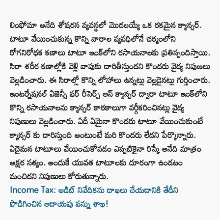
లింఫోమా అనేది శోషరస వ్యవస్థలో మొదలయ్యే ఒక రకమైన క్యాన్సర్.
టాటూ వేయించుకున్న కొన్ని వారాల వ్యవధిలోనే చర్మంలోని
రోగనిరోధక కణాలు టాటూ ఇంక్‌లోని రసాయనాలకు ప్రతిస్పందిస్తాయి.
సిరా శరీర కణాల్లోకి వెళ్లి వాపుకు దారితీస్తుందని కొందరు వైద్య నిపుణలు
వెల్లడించారు. ఈ సిరాల్లో కొన్ని లోహాలు ఉన్నట్లు వెల్లడైనట్లు గుర్తించారు.
ఇంటర్నేషనల్ ఏజెన్సీ ఫర్ రీసెర్చ్ ఆన్ క్యాన్సర్ ద్వారా టాటూ ఇంక్‌లోని
కొన్ని రసాయనాలను క్యాన్సర్ కారకాలుగా వర్గీకరించినట్లు వైద్య
నిపుణులు వెల్లడించారు. ఏదీ ఏమైనా కొందరు టాటూ వేయించుకుంటే
క్యాన్సర్‌ కు దారిస్తుంది అంటుంటే మరి కొందరు లేదని పేర్కొన్నారు.
ఏదైమన టాటూలు వేయించుకోవడం ఎప్పటికైనా రిస్కే అనేది మాత్రం
అక్షర సత్యం. అందుకే యువత టాటూలకు దూరంగా ఉండటం
మంచిదని నిపుణులు కోరుతున్నారు.
Income Tax: ఆడిట్ నివేదికను దాఖలు చేయడానికి తేదీని
పొడిగించిన ఆదాయపు పన్ను శాఖ!