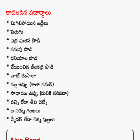
కావలసిన పదార్థాలు
* మిగిలిపోయిన ఇడ్లీలు
* పెరుగు
* ఎర్ర మిరప పొడి
* పసుపు పొడి
* ధనియాల పొడి
* వేయించిన జీలకర్ర పొడి
* చాట్ మసాలా
* నల్ల ఉప్పు (కాలా నమక్)
* సాధారణ ఉప్పు (రుచికి సరిపడా)
* పచ్చి లేదా తీపి చట్నీ
* దానిమ్మ గింజలు
* స్కేవర్ లేదా చెక్క పుల్లలు