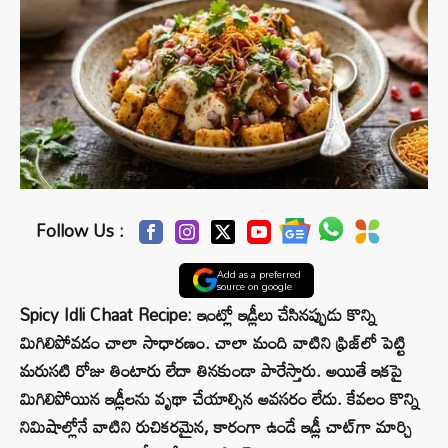
Follow Us :
Add as a preferred
source on google
Spicy Idli Chaat Recipe: ఇంట్లో ఇడ్లీలు చేసినప్పుడు కొన్ని
మిగిలిపోవడం చాలా సాధారణం. చాలా మంది వాటిని ఫ్రిజ్‌లో పెట్టి
మరుసటి రోజు తింటారు లేదా తినకుండా పారేస్తారు. అయితే ఇకపై
మిగిలిపోయిన ఇడ్లీలను వృథా చేయాల్సిన అవసరం లేదు. కేవలం కొన్ని
నిమిషాల్లోనే వాటిని రుచికరమైన, కారంగా ఉండే ఇడ్లీ చాట్‌గా మార్చి