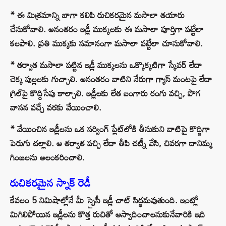
* ఈ మిశ్రమాన్ని బాగా కలిపి రుచికరమైన మసాలా తయారు
చేసుకోవాలి. అనంతరం ఇడ్లీ ముక్కలకు ఈ మసాలా పూర్తిగా పట్టేలా
కలపాలి. ప్రతి ముక్కకు సమానంగా మసాలా పట్టేలా చూసుకోవాలి.
* తర్వాత మసాలా పట్టిన ఇడ్లీ ముక్కలను ఒక్కొక్కటిగా స్కేవర్ లేదా
చెక్క పుల్లలకు గుచ్చాలి. అనంతరం వాటిని నేరుగా గ్యాస్ మంటపై లేదా
గ్రిల్‌పై కొద్దిసేపు కాల్చాలి. ఇడ్లీలకు లేత బంగారు రంగు వచ్చి, పొగ
వాసన వచ్చే వరకు వేయించాలి.
* వేయించిన ఇడ్లీలను ఒక సర్వింగ్ ప్లేట్‌లోకి తీసుకుని వాటిపై కొద్దిగా
పెరుగు చల్లాలి. ఆ తర్వాత పచ్చి లేదా తీపి చట్నీ వేసి, చివరగా దానిమ్మ
గింజలను అలంకరించాలి.
రుచికరమైన స్నాక్ రెడీ
కేవలం 5 నిమిషాల్లోనే మీ స్పైసీ ఇడ్లీ చాట్ సిద్ధమవుతుంది. ఇంట్లో
మిగిలిపోయిన ఇడ్లీలను కొత్త రుచితో ఆస్వాదించాలనుకునేవారికి ఇది