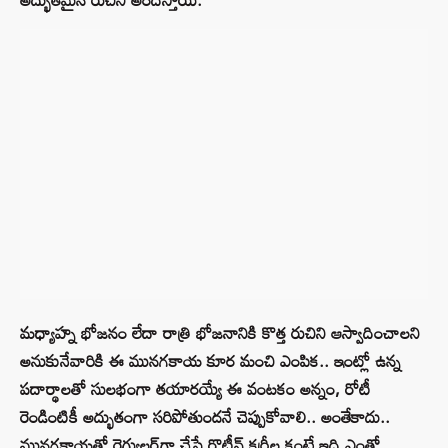
మధ్యాహ్న భోజనం లేదా రాత్రి భోజనానికి కొత్త రుచిని ఆస్వాదించాలని
అనుకునేవారికి ఈ మునగకాయ కూర మంచి ఎంపిక.. ఇంట్లో ఉన్న
పదార్థాలతో సులభంగా తయారయ్యే ఈ వంటకం అన్నం, రోటీ
రెండింటికీ అద్భుతంగా సరిపోతుందనే చెప్పుకోవాలి.. అంతేకాదు..
మునగకాయతో రెగ్యులర్‌గా చేసే రొటీన్‌ కర్రీల కంటే ఇది ఎంతో