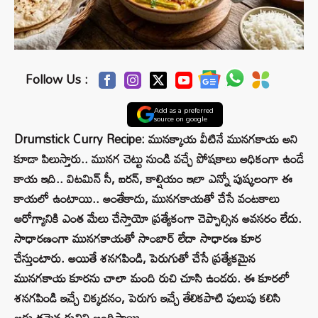
Follow Us :
Add as a preferred
source on google
Drumstick Curry Recipe: మునక్కాయ వీటినే మునగకాయ అని
కూడా పిలుస్తారు.. మునగ చెట్టు నుండి వచ్చే పోషకాలు అధికంగా ఉండే
కాయ ఇది.. విటమిన్ సీ, ఐరన్, కాల్షియం ఇలా ఎన్నో పుష్కలంగా ఈ
కాయలో ఉంటాయి.. అంతేకాదు, మునగకాయతో చేసే వంటకాలు
ఆరోగ్యానికి ఎంత మేలు చేస్తాయో ప్రత్యేకంగా చెప్పాల్సిన అవసరం లేదు.
సాధారణంగా మునగకాయతో సాంబార్ లేదా సాధారణ కూర
చేస్తుంటారు. అయితే శనగపిండి, పెరుగుతో చేసే ప్రత్యేకమైన
మునగకాయ కూరను చాలా మంది రుచి చూసి ఉండరు. ఈ కూరలో
శనగపిండి ఇచ్చే చిక్కదనం, పెరుగు ఇచ్చే తేలికపాటి పులుపు కలిసి
అద్భుతమైన రుచిని అందిస్తాయి.