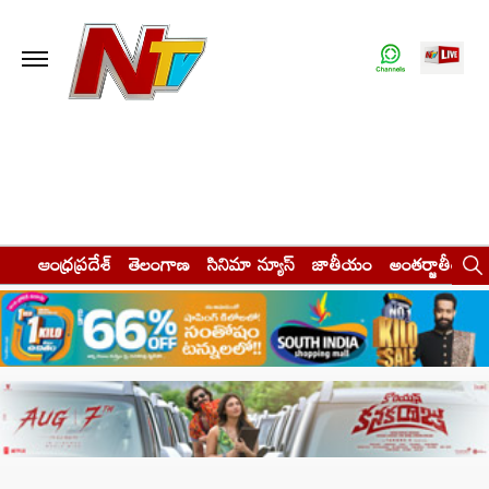
ఆంధ్రప్రదేశ్
తెలంగాణ
సినిమా న్యూస్
జాతీయం
అంతర్జాతీయం