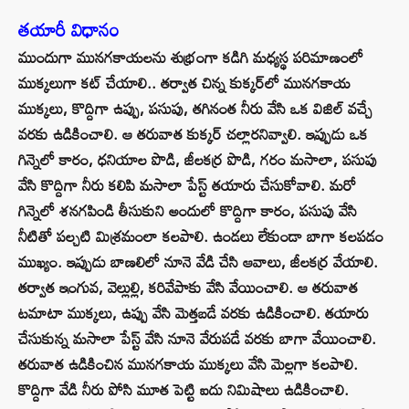
తయారీ విధానం
ముందుగా మునగకాయలను శుభ్రంగా కడిగి మధ్యస్థ పరిమాణంలో
ముక్కలుగా కట్‌ చేయాలి.. తర్వాత చిన్న కుక్కర్‌లో మునగకాయ
ముక్కలు, కొద్దిగా ఉప్పు, పసుపు, తగినంత నీరు వేసి ఒక విజిల్ వచ్చే
వరకు ఉడికించాలి. ఆ తరువాత కుక్కర్ చల్లారనివ్వాలి. ఇప్పుడు ఒక
గిన్నెలో కారం, ధనియాల పొడి, జీలకర్ర పొడి, గరం మసాలా, పసుపు
వేసి కొద్దిగా నీరు కలిపి మసాలా పేస్ట్ తయారు చేసుకోవాలి. మరో
గిన్నెలో శనగపిండి తీసుకుని అందులో కొద్దిగా కారం, పసుపు వేసి
నీటితో పల్చటి మిశ్రమంలా కలపాలి. ఉండలు లేకుండా బాగా కలపడం
ముఖ్యం. ఇప్పుడు బాణలిలో నూనె వేడి చేసి ఆవాలు, జీలకర్ర వేయాలి.
తర్వాత ఇంగువ, వెల్లుల్లి, కరివేపాకు వేసి వేయించాలి. ఆ తరువాత
టమాటా ముక్కలు, ఉప్పు వేసి మెత్తబడే వరకు ఉడికించాలి. తయారు
చేసుకున్న మసాలా పేస్ట్ వేసి నూనె వేరుపడే వరకు బాగా వేయించాలి.
తరువాత ఉడికించిన మునగకాయ ముక్కలు వేసి మెల్లగా కలపాలి.
కొద్దిగా వేడి నీరు పోసి మూత పెట్టి ఐదు నిమిషాలు ఉడికించాలి.