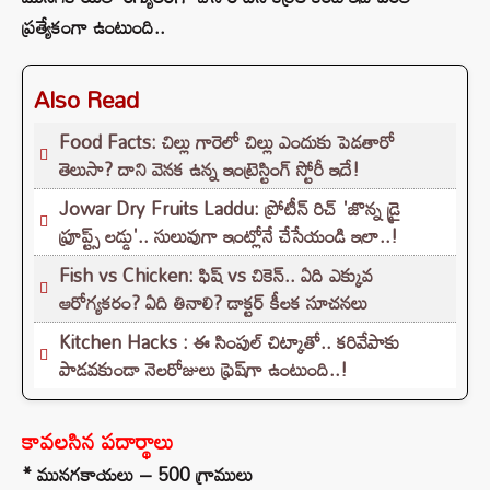
ప్రత్యేకంగా ఉంటుంది..
Also Read
Food Facts: చిల్లు గారెలో చిల్లు ఎందుకు పెడతారో
తెలుసా? దాని వెనక ఉన్న ఇంట్రెస్టింగ్ స్టోరీ ఇదే!
Jowar Dry Fruits Laddu: ప్రోటీన్ రిచ్ 'జొన్న డ్రై
ఫ్రూప్ట్స్ లడ్డు'.. సులువుగా ఇంట్లోనే చేసేయండి ఇలా..!
Fish vs Chicken: ఫిష్ vs చికెన్.. ఏది ఎక్కువ
ఆరోగ్యకరం? ఏది తినాలి? డాక్టర్ కీలక సూచనలు
Kitchen Hacks : ఈ సింపుల్ చిట్కాతో.. కరివేపాకు
పాడవకుండా నెలరోజులు ఫ్రెష్‌గా ఉంటుంది..!
కావలసిన పదార్థాలు
* మునగకాయలు – 500 గ్రాములు