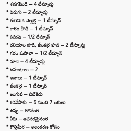
* శనగపిండి – 4 టీస్పూన్లు
* పెరుగు – 2 టీస్పూన్లు
* తురిమిన వెల్లుల్లి – 1 టీస్పూన్
* కారం పొడి – 1 టీస్పూన్
* పసుపు – 1/2 టీస్పూన్
* ధనియాల పొడి, జీలకర్ర పొడి – 2 టీస్పూన్లు
* గరం మసాలా – 1/2 టీస్పూన్
* నూనె – 4 టీస్పూన్లు
* టమాటాలు – 2
* ఆవాలు – 1 టీస్పూన్
* జీలకర్ర – 1 టీస్పూన్
* ఇంగువ – చిటికెడు
* కరివేపాకు – 5 నుంచి 7 ఆకులు
* ఉప్పు – తగినంత
* నీరు – అవసరమైనంత
* కొత్తిమీర – అలంకరణ కోసం