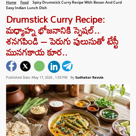
Home
Food
Spicy Drumstick Curry Recipe With Besan And Curd
Easy Indian Lunch Dish
Drumstick Curry Recipe:
మధ్యాహ్న భోజనానికి స్పెషల్..
శనగపిండి – పెరుగు పులుసుతో టేస్టీ
మునగకాయ కూర..
Published Date :May 17, 2026 ,
1:03 PM
By
Sudhakar Ravula