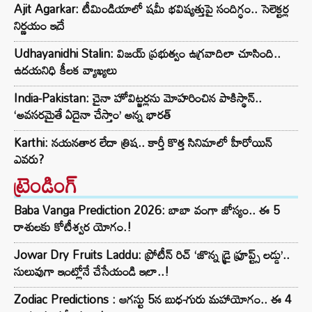
Ajit Agarkar: టీమిండియాలో షమీ భవిష్యత్తుపై సందిగ్ధం.. సెలెక్టర్ల
నిర్ణయం ఇదే
Udhayanidhi Stalin: విజయ్ ప్రభుత్వం ఉగ్రవాదిలా చూసింది..
ఉదయనిధి కీలక వ్యాఖ్యలు
India-Pakistan: చైనా హోవిట్జర్లను మోహరించిన పాకిస్థాన్..
‘అవసరమైతే ఏదైనా చేస్తాం’ అన్న భారత్
Karthi: నయనతార లేదా త్రిష.. కార్తీ కొత్త సినిమాలో హీరోయిన్
ఎవరు?
ట్రెండింగ్‌
Baba Vanga Prediction 2026: బాబా వంగా జోస్యం.. ఈ 5
రాశులకు కోటీశ్వర యోగం.!
Jowar Dry Fruits Laddu: ప్రోటీన్ రిచ్ ‘జొన్న డ్రై ఫ్రూప్ట్స్ లడ్డు’..
సులువుగా ఇంట్లోనే చేసేయండి ఇలా..!
Zodiac Predictions : ఆగస్టు 5న బుధ-గురు మహాయోగం.. ఈ 4