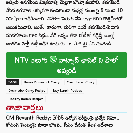
ఇప్పుడు శనగపిండి మిశ్రమాన్ని మెల్లగా పోస్తూ కలపాలి. శనగపిండి
వేసిన తరువాత ఎక్కువగా కలపకుండా మధ్యస్థ మంటపై 5 నుంచి 10
నిమిషాలు ఉడికించాలి. చివరగా పెరుగు వేసి బాగా కలిపి కొత్తిమీరతో
అలంకరించాలి. అంతే.. కారంగా, రుచిగా ఉండే శనగపిండి-పెరుగు
మునగకాయ కూర సిద్ధం. వేడి అన్నం లేదా రోటీతో వడ్డిస్తే ఇంట్లో
అందరూ మళ్లీ మళ్లీ అడిగి తింటారు.. ఓ సారి ట్రై చేసి చూడండి..
NTV తెలుగు
వాట్సాప్ ఛానల్ ని ఫాలో
అవ్వండి
TAGS
Besan Drumstick Curry
Curd Based Curry
Drumstick Curry Recipe
Easy Lunch Recipes
Healthy Indian Recipes
తాజావార్తలు
CM Revanth Reddy: పోలీస్ ఉద్యోగ పరీక్షలపై ప్రత్యేక నిఘా..
కోచింగ్ సెంటర్లపై కూడా ఫోకస్.. సీఎం రేవంత్ కీలక ఆదేశాలు