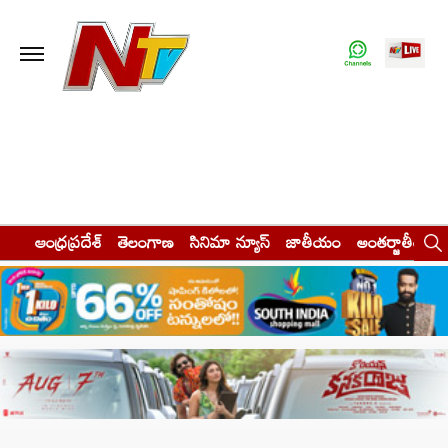
ఆంధ్రప్రదేశ్
తెలంగాణ
సినిమా న్యూస్
జాతీయం
అంతర్జాతీయం