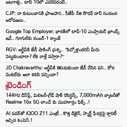
ఆటగాళ్లు.. టాప్ 10లో ఎవరెవరంటే..
CJP: నా కుటుంబానికి ప్రాణహని.. సీజేపీ నేత సౌరవ్ దాస్ సంచలన
ఆరోపణలు..
Google Top Employer: భారత్‌లో టాప్-10 ఎంప్లాయర్ బ్రాండ్స్
ఇవే.. గూగుల్‌కు నంబర్-1 ర్యాంక్
RGV: ఆర్జీవీకి జేడీ షాకింగ్ ప్రశ్న.. “పిచ్చోళ్లందరినీ మీరు
పెట్టుకుంటారా? లేక వాళ్లే వస్తారా?”
JD Chakravarthy: ఆర్జీవీకి తెలియకుండా జేడీ చేసిన పని.. కోన
వెంకట్‌కు అలా కలిసి వచ్చిందా?
ట్రెండింగ్‌
144Hz డిస్‌ప్లే, మిలిటరీ-గ్రేడ్ షాక్ రెసిస్టన్స్, 7,000mAh బ్యాటరీతో
Realme 16x 5G లాంచ్ కు ముహూర్తం ఫిక్స్..!
AI పవర్‌తో iQOO Z11 ఎంట్రీ.. కొత్త డిజైన్, స్మార్ట్ ఫీచర్లపై క్లారిటీ
ఇచ్చిన కంపెనీ.!