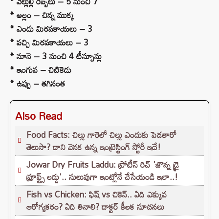
* వెల్లుల్లి రెబ్బలు – 5 నుంచి 7
* అల్లం – చిన్న ముక్క
* ఎండు మిరపకాయలు – 3
* పచ్చి మిరపకాయలు – 3
* నూనె – 3 నుంచి 4 టీస్పూన్లు
* ఇంగువ – చిటికెడు
* ఉప్పు – తగినంత
Also Read
Food Facts: చిల్లు గారెలో చిల్లు ఎందుకు పెడతారో
తెలుసా? దాని వెనక ఉన్న ఇంట్రెస్టింగ్ స్టోరీ ఇదే!
Jowar Dry Fruits Laddu: ప్రోటీన్ రిచ్ 'జొన్న డ్రై
ఫ్రూప్ట్స్ లడ్డు'.. సులువుగా ఇంట్లోనే చేసేయండి ఇలా..!
Fish vs Chicken: ఫిష్ vs చికెన్.. ఏది ఎక్కువ
ఆరోగ్యకరం? ఏది తినాలి? డాక్టర్ కీలక సూచనలు