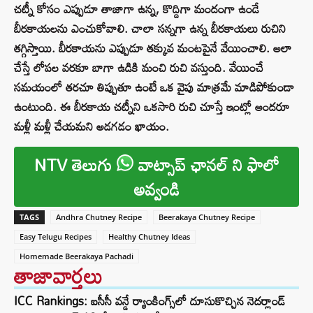
చట్నీ కోసం ఎప్పుడూ తాజాగా ఉన్న, కొద్దిగా మందంగా ఉండే
బీరకాయలను ఎంచుకోవాలి. చాలా సన్నగా ఉన్న బీరకాయలు రుచిని
తగ్గిస్తాయి. బీరకాయను ఎప్పుడూ తక్కువ మంటపైనే వేయించాలి. అలా
చేస్తే లోపల వరకూ బాగా ఉడికి మంచి రుచి వస్తుంది. వేయించే
సమయంలో తరచూ తిప్పుతూ ఉంటే ఒక వైపు మాత్రమే మాడిపోకుండా
ఉంటుంది. ఈ బీరకాయ చట్నీని ఒకసారి రుచి చూస్తే ఇంట్లో అందరూ
మళ్లీ మళ్లీ చేయమని అడగడం ఖాయం.
NTV తెలుగు
వాట్సాప్ ఛానల్ ని ఫాలో
అవ్వండి
TAGS
Andhra Chutney Recipe
Beerakaya Chutney Recipe
Easy Telugu Recipes
Healthy Chutney Ideas
Homemade Beerakaya Pachadi
తాజావార్తలు
ICC Rankings: ఐసీసీ వన్డే ర్యాంకింగ్స్‌లో దూసుకొచ్చిన నెదర్లాండ్