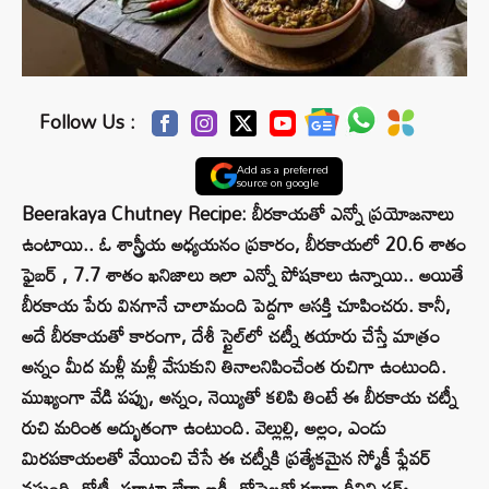
Follow Us :
Add as a preferred
source on google
Beerakaya Chutney Recipe: బీరకాయతో ఎన్నో ప్రయోజనాలు
ఉంటాయి.. ఓ శాస్త్రీయ అధ్యయనం ప్రకారం, బీరకాయలో 20.6 శాతం
ఫైబర్ , 7.7 శాతం ఖనిజాలు ఇలా ఎన్నో పోషకాలు ఉన్నాయి.. అయితే
బీరకాయ పేరు వినగానే చాలామంది పెద్దగా ఆసక్తి చూపించరు. కానీ,
అదే బీరకాయతో కారంగా, దేశీ స్టైల్‌లో చట్నీ తయారు చేస్తే మాత్రం
అన్నం మీద మళ్లీ మళ్లీ వేసుకుని తినాలనిపించేంత రుచిగా ఉంటుంది.
ముఖ్యంగా వేడి పప్పు, అన్నం, నెయ్యితో కలిపి తింటే ఈ బీరకాయ చట్నీ
రుచి మరింత అద్భుతంగా ఉంటుంది. వెల్లుల్లి, అల్లం, ఎండు
మిరపకాయలతో వేయించి చేసే ఈ చట్నీకి ప్రత్యేకమైన స్మోకీ ఫ్లేవర్
వస్తుంది. రోటీ, పరాటా లేదా ఇడ్లీ, దోసెలతో కూడా దీనిని సర్వ్