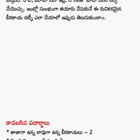
చేయొచ్చు. ఇంట్లో సులభంగా తయారు చేసుకునే ఈ రుచికరమైన
బీరకాయ చట్నీ ఎలా చేయాలో ఇప్పుడు తెలుసుకుందాం.
కావలసిన పదార్థాలు
* తాజాగా ఉన్న లావుగా ఉన్న బీరకాయలు – 2