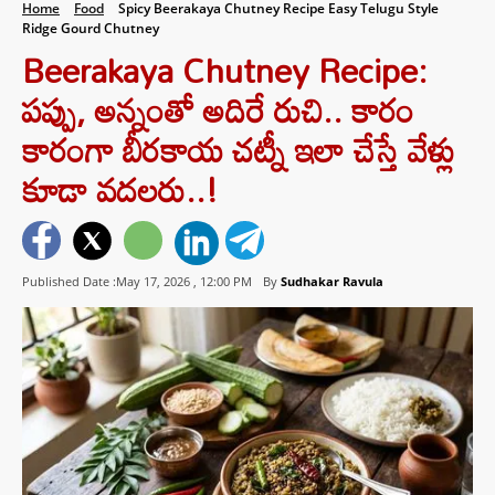
Home
Food
Spicy Beerakaya Chutney Recipe Easy Telugu Style
Ridge Gourd Chutney
Beerakaya Chutney Recipe:
పప్పు, అన్నంతో అదిరే రుచి.. కారం
కారంగా బీరకాయ చట్నీ ఇలా చేస్తే వేళ్లు
కూడా వదలరు..!
Published Date :May 17, 2026 ,
12:00 PM
By
Sudhakar Ravula