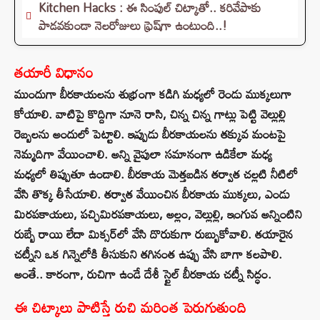
Kitchen Hacks : ఈ సింపుల్ చిట్కాతో.. కరివేపాకు
పాడవకుండా నెలరోజులు ఫ్రెష్‌గా ఉంటుంది..!
తయారీ విధానం
ముందుగా బీరకాయలను శుభ్రంగా కడిగి మధ్యలో రెండు ముక్కలుగా
కోయాలి. వాటిపై కొద్దిగా నూనె రాసి, చిన్న చిన్న గాట్లు పెట్టి వెల్లుల్లి
రెబ్బలను అందులో పెట్టాలి. ఇప్పుడు బీరకాయలను తక్కువ మంటపై
నెమ్మదిగా వేయించాలి. అన్ని వైపులా సమానంగా ఉడికేలా మధ్య
మధ్యలో తిప్పుతూ ఉండాలి. బీరకాయ మెత్తబడిన తర్వాత చల్లటి నీటిలో
వేసి తొక్క తీసేయాలి. తర్వాత వేయించిన బీరకాయ ముక్కలు, ఎండు
మిరపకాయలు, పచ్చిమిరపకాయలు, అల్లం, వెల్లుల్లి, ఇంగువ అన్నింటిని
రుబ్బే రాయి లేదా మిక్సర్‌లో వేసి దొరుకుగా రుబ్బుకోవాలి. తయారైన
చట్నీని ఒక గిన్నెలోకి తీసుకుని తగినంత ఉప్పు వేసి బాగా కలపాలి.
అంతే.. కారంగా, రుచిగా ఉండే దేశీ స్టైల్ బీరకాయ చట్నీ సిద్ధం.
ఈ చిట్కాలు పాటిస్తే రుచి మరింత పెరుగుతుంది