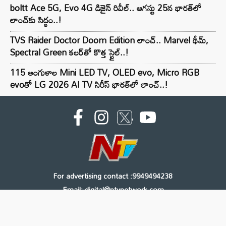
boltt Ace 5G, Evo 4G డిజైన్ రివీల్.. ఆగస్టు 25న భారత్‌లో
లాంచ్‌కు సిద్ధం..!
TVS Raider Doctor Doom Edition లాంచ్.. Marvel థీమ్,
Spectral Green కలర్‌తో కొత్త స్టైల్..!
115 అంగుళాల Mini LED TV, OLED evo, Micro RGB
evoతో LG 2026 AI TV సిరీస్ భారత్‌లో లాంచ్..!
For advertising contact :9949494238
Email: digital@ntvnetwork.com
Copyright © 2000 - 2026 - NTV
About Us
Contact Us
Privacy Policy
Terms & Conditions