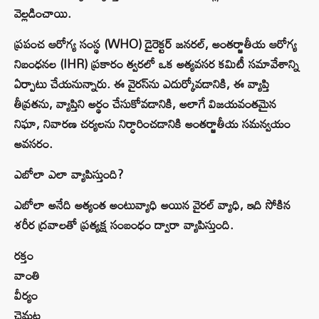
వెల్లడించాయి.
ప్రపంచ ఆరోగ్య సంస్థ (WHO) డైరెక్టర్ జనరల్, అంతర్జాతీయ ఆరోగ్య
నిబంధనల (IHR) ప్రకారం త్వరలో ఒక అత్యవసర కమిటీ సమావేశాన్ని
ఏర్పాటు చేయనున్నారు. ఈ వైరస్‌ను ఎదుర్కోవడానికి, ఈ వ్యాప్తి
తీవ్రతను, వ్యాప్తిని అర్థం చేసుకోవడానికి, అలాగే విజయవంతమైన
నిఘా, నివారణ చర్యలను నిర్ధారించడానికి అంతర్జాతీయ సమన్వయం
అవసరం.
ఎబోలా ఎలా వ్యాపిస్తుంది?
ఎబోలా అనేది అత్యంత అంటువ్యాధి అయిన వైరల్ వ్యాధి, ఇది సోకిన
శరీర ద్రవాలతో ప్రత్యక్ష సంబంధం ద్వారా వ్యాపిస్తుంది.
రక్తం
వాంతి
వీర్యం
చెమట