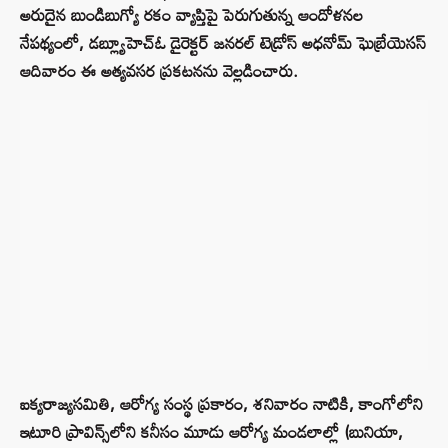
అరుదైన బుండిబుగ్యో రకం వ్యాప్తిపై పెరుగుతున్న ఆందోళనల
నేపథ్యంలో, డబ్ల్యూహెచ్‌ఓ డైరెక్టర్ జనరల్ టెడ్రోస్ అధనోమ్ ఘెబ్రేయెసస్
ఆదివారం ఈ అత్యవసర ప్రకటనను వెల్లడించారు.
ఐక్యరాజ్యసమితి, ఆరోగ్య సంస్థ ప్రకారం, శనివారం నాటికి, కాంగోలోని
ఇటూరి ప్రావిన్స్‌లోని కనీసం మూడు ఆరోగ్య మండలాల్లో (బునియా,