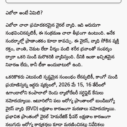
ఎబోలా అంటే ఏమిటి?
ఎబోలా చాలా ప్రమాదకరమైన వైరల్ వ్యాధి. ఇది అరుదుగా
సంభవించినప్పటికీ, ఈ సంక్రమణ చాలా తీవ్రంగా ఉంటుంది. అనేక
సందర్భాల్లో ప్రాణాంతకం కూడా కావచ్చు. ఈ వైరస్, వ్యాధి సోకిన వ్యక్తి
రక్తం, వాంతి, చెమట లేదా వీర్యం వంటి శరీర ద్రవాలతో సంపర్కం
ద్వారా ఒకరి నుండి మరొకరికి వ్యాపిస్తుంది. దీనికి ఇంకా ఖచ్చితమైన
నివారణ లేదు, కానీ టీకా అందుబాటులో ఉంది.
ఒకరికొకరు ఎటువంటి స్పష్టమైన సంబంధం లేనప్పటికీ, కాంగో నుండి
ప్రయాణిస్తున్న ఇద్దరు వ్యక్తులలో, 2026 మే 15, 16 తేదీలలో
ఉగాండాలోని కంపాలాలో రెండు ల్యాబోరేటరీ సర్టిఫైడ్ కేసులు
నమోదయ్యాయి. ఇటూరిలోని పలు ఆరోగ్య ప్రాంతాలలో బుండిబుగ్యో
వైరస్ వ్యాధి (BVD) లక్షణాల కారణంగా మరణాలు నమోదయ్యాయి.
ప్రభావిత ప్రాంతంలో వైరల్ హెమరేజిక్ ఫీవర్ లక్షణాల కారణంగా
నలుగురు ఆరోగ్య కార్యకర్తలు కూడా మరణించినట్లు నివేదికలు