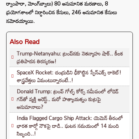
ర్వాంపారా, మోంగ్‌బ్వాలు) 80 అనుమానిత మరణాలు, 8
ప్రయోగశాలలో నిర్ధారించిన కేసులు, 246 అనుమానిత కేసులు
నమోదయ్యాయి.
Also Read
Trump-Netanyahu: ట్రంప్‌నకు నెతన్యాహు షాక్.. కీలక
ప్రతిపాదన తిరస్కరణ!
SpaceX Rocket: చంద్రుడిని ఢీకొట్టిన స్పేస్‌ఎక్స్ రాకెట్!
శాస్త్రవేత్తలు ఏమంటున్నారంటే..!
Donald Trump: ట్రంప్ గోల్ఫ్ కోర్స్ సమీపంలో లోడెడ్
గన్‌తో వ్యక్తి అరెస్ట్.. మరో హత్యాయత్నం కుట్రపై
అనుమానాలు?
India Flagged Cargo Ship Attack: యెమెన్ తీరంలో
భారత కార్గో నౌకపై దాడి.. ఘటన సమయంలో 14 మంది
సిబ్బంది..!