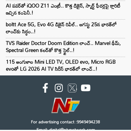
AI పవర్‌తో iQOO Z11 ఎంట్రీ.. కొత్త డిజైన్, స్మార్ట్ ఫీచర్లపై క్లారిటీ
ఇచ్చిన కంపెనీ.!
boltt Ace 5G, Evo 4G డిజైన్ రివీల్.. ఆగస్టు 25న భారత్‌లో
లాంచ్‌కు సిద్ధం..!
TVS Raider Doctor Doom Edition లాంచ్.. Marvel థీమ్,
Spectral Green కలర్‌తో కొత్త స్టైల్..!
115 అంగుళాల Mini LED TV, OLED evo, Micro RGB
evoతో LG 2026 AI TV సిరీస్ భారత్‌లో లాంచ్..!
For advertising contact :9949494238
Email: digital@ntvnetwork.com