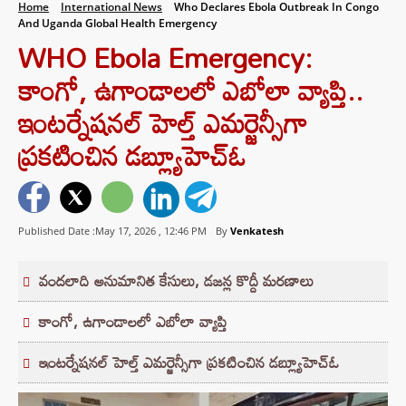
Home
International News
Who Declares Ebola Outbreak In Congo
And Uganda Global Health Emergency
WHO Ebola Emergency:
కాంగో, ఉగాండాలలో ఎబోలా వ్యాప్తి..
ఇంటర్నేషనల్ హెల్త్ ఎమర్జెన్సీగా
ప్రకటించిన డబ్ల్యూహెచ్‌ఓ
Published Date :May 17, 2026 ,
12:46 PM
By
Venkatesh
వందలాది అనుమానిత కేసులు, డజన్ల కొద్దీ మరణాలు
కాంగో, ఉగాండాలలో ఎబోలా వ్యాప్తి
ఇంటర్నేషనల్ హెల్త్ ఎమర్జెన్సీగా ప్రకటించిన డబ్ల్యూహెచ్‌ఓ