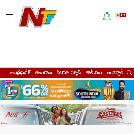
ఆంధ్రప్రదేశ్
తెలంగాణ
సినిమా న్యూస్
జాతీయం
అంతర్జాతీయం