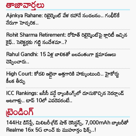
తాజావార్తలు
Ajinkya Rahane: రిటైర్మెంట్ వేళ రహానే సంచలనం.. గంభీర్‌కే
నేరుగా హెచ్చరిక..
Rohit Sharma Retirement: రోహిత్ రిటైర్మెంట్‌పై క్లారిటీ ఇచ్చిన
కైఫ్.. సెలెక్టర్లకు గట్టి సందేశమా..?
Rahul Gandhi: 15 ఏళ్ల బాలికతో బలవంతంగా క్షమాపణలు
చెప్పించారు..
High Court: కోడలి ఇల్లైనా అత్తగారికి హక్కుంటుంది.. హైకోర్టు
కీలక తీర్పు
ICC Rankings: ఐసీసీ వన్డే ర్యాంకింగ్స్‌లో దూసుకొచ్చిన నెదర్లాండ్
ఆటగాళ్లు.. టాప్ 10లో ఎవరెవరంటే..
ట్రెండింగ్‌
144Hz డిస్‌ప్లే, మిలిటరీ-గ్రేడ్ షాక్ రెసిస్టన్స్, 7,000mAh బ్యాటరీతో
Realme 16x 5G లాంచ్ కు ముహూర్తం ఫిక్స్..!