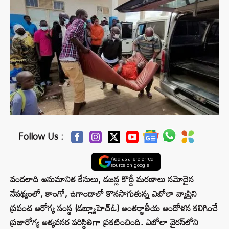
Follow Us :
Add as a preferred
source on google
వందలాది అనుమానిత కేసులు, డజన్ల కొద్దీ మరణాలు నమోదైన
నేపథ్యంలో, కాంగో, ఉగాండాలో కొనసాగుతున్న ఎబోలా వ్యాప్తిని
ప్రపంచ ఆరోగ్య సంస్థ (డబ్ల్యూహెచ్‌ఓ) అంతర్జాతీయ ఆందోళన కలిగించే
ప్రజారోగ్య అత్యవసర పరిస్థితిగా ప్రకటించింది. ఎబోలా వైరస్‌లోని