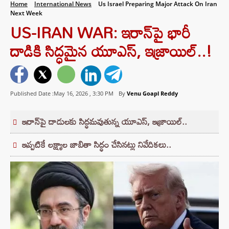
Home
International News
Us Israel Preparing Major Attack On Iran
Next Week
US-IRAN WAR: ఇరాన్‌పై భారీ
దాడికి సిద్ధమైన యూఎస్, ఇజ్రాయిల్..!
Published Date :May 16, 2026 ,
3:30 PM
By
Venu Goapl Reddy
ఇరాన్‌పై దాడులకు సిద్ధమవుతున్న యూఎస్, ఇజ్రాయిల్..
ఇప్పటికే లక్ష్యాల జాబితా సిద్ధం చేసినట్లు నివేదికలు..