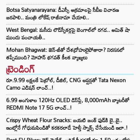
Botsa Satyanarayana: డీఎస్సీ అక్రమాలపై సీబీఐ విచారణ
జరపాలి.. మంత్రి లోకేష్ రాజీనామా చేయాలి..
West Bengal: మసీదు లౌడ్‌స్పీకర్లపై బెంగాల్‌లో రగడ.. అమిత్ షా
ముందు పంచాయతీ..
Mohan Bhagwat: జెన్-జీతో దేశద్రోహులైపోతారా? నిరసనలో
తప్పేముంది? మోహన్ భగవత్ కీలక వ్యాఖ్యలు
ట్రెండింగ్‌
రూ.9.99 లక్షలకే పెట్రోల్, డీజిల్, CNG ఆప్షన్లతో Tata Nexon
Camo ఎడిషన్ లాంచ్..!
6.99 అంగుళాల 120Hz OLED డిస్‌ప్లే, 8,000mAh బ్యాటరీతో
REDMI Note 17 5G లాంచ్..!
Crispy Wheat Flour Snacks: బయటి జంక్ ఫుడ్‌కి బై..బై..
ఇంట్లోనే గోధుమపిండితో కరకరలాడే హెల్తీ స్నాక్స్ చేసేయండి ఇలా.!