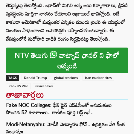
తెస్తున్నట్లు తెలుస్తోంది. ఇరాన్‌లో మిగిలి ఉన్న అణు కర్మాగారాలు, క్షిపణి
వ్యవస్థలను పూర్తిగా నాశనం చేయాలని ఇజ్రాయిల్ భావిస్తోంది. ఇదే
కాకండా అమెరికాలో మధ్యంతర ఎన్నికల ముందు ట్రంప్ ఈ యుద్ధంలో
విజయం సాధించాలని అమెరికన్లకు చెప్పాలనుకుంటున్నారు. ఈ
నేపథ్యంలోనే మరోసారి దాడికి రంగం సిద్ధమైనట్లు తెలుస్తోంది.
NTV తెలుగు
వాట్సాప్ ఛానల్ ని ఫాలో
అవ్వండి
TAGS
Donald Trump
global tensions
Iran nuclear sites
Iran- US War
israel news
తాజావార్తలు
Fake NOC Colleges: ఫేక్ ఫైర్ ఎన్ఓసీలతో అనుమతులు
పొందిన 52 కళాశాలలు.. కాలేజీల పూర్తి లిస్ట్ ఇదే..
Modi-Netanyahu: మోడీకి నెతన్యాహు ఫోన్.. ఉద్రిక్తతల వేళ కీలక
సంభాషణ