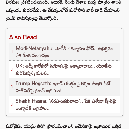
విరమణ ప్రకటించబడింది. అయితే, రెండు దేశాల మధ్య మాత్రం శాంతి
ఒప్పందం కుదరలేదు. ఈ నేపథ్యంలోనే మరోసారి భారీ దాడి చేయాలని
ట్రంప్ భావిస్తున్నట్లు తెలుస్తోంది.
Also Read
Modi-Netanyahu: మోడీకి నెతన్యాహు ఫోన్.. ఉద్రిక్తతల
వేళ కీలక సంభాషణ
UK: ఆర్మీ కాలేజీలో మహిళలపై అత్యాచారాలు.. యూకేను
కుదిపేస్తున్న ఘటన..
Trump-Hegseth: ఇరాన్ యుద్ధంపై రక్షణ మంత్రి పీట్
హెగ్‌సెత్‌‌పై ట్రంప్ ఆగ్రహం!
Sheikh Hasina: "నరహంతకురాలు".. షేక్ హసీనా స్పీచ్‌పై
బంగ్లాదేశ్ ఆగ్రహం..
మరోవైపు, యుద్ధం తిరిగి ప్రారంభించాలని అమెరికాపై ఇజ్రాయిల్ ఒత్తిడి