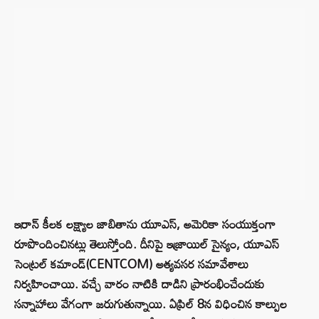
ఇరాన్ కీలక లక్ష్యాల జాబితాను యూఎస్, అమెరికా సంయుక్తంగా
రూపొందించినట్లు తెలుస్తోంది. దీనిపై ఇజ్రాయిల్ సైన్యం, యూఎస్
సెంట్రల్ కమాండ్(CENTCOM) అత్యవసర సమావేశాలు
నిర్వహించాయి. వచ్చే వారం నాటికి దాడిని ప్రారంభించేందుకు
సన్నాహాలు వేగంగా జరుగుతున్నాయి. ఏప్రిల్ 8న విధించిన కాల్పుల