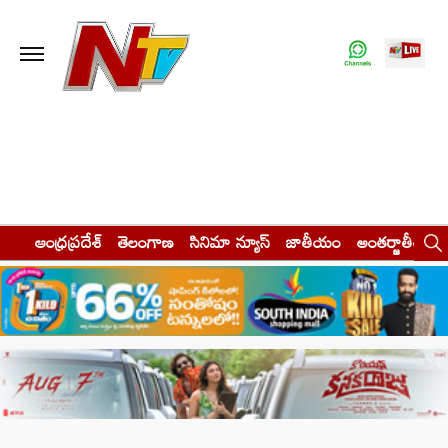
ఆంధ్రప్రదేశ్
తెలంగాణ
సినిమా న్యూస్
జాతీయం
అంతర్జాతీయం