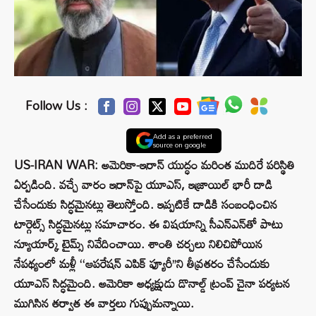
Follow Us :
Add as a preferred
source on google
US-IRAN WAR: అమెరికా-ఇరాన్ యుద్ధం మరింత ముదిరే పరిస్థితి
ఏర్పడింది. వచ్చే వారం ఇరాన్‌పై యూఎస్, ఇజ్రాయిల్ భారీ దాడి
చేసేందుకు సిద్ధమైనట్లు తెలుస్తోంది. ఇప్పటికే దాడికి సంబంధించిన
టార్గెట్స్ సిద్ధమైనట్లు సమాచారం. ఈ విషయాన్ని సీఎన్ఎన్‌తో పాటు
న్యూయార్క్ టైమ్స్ నివేదించాయి. శాంతి చర్చలు నిలిచిపోయిన
నేపథ్యంలో మళ్లీ ‘‘ఆపరేషన్ ఎపిక్ ఫ్యూరీ’’ని తీవ్రతరం చేసేందుకు
యూఎస్ సిద్ధమైంది. అమెరికా అధ్యక్షుడు డొనాల్డ్ ట్రంప్ చైనా పర్యటన
ముగిసిన తర్వాత ఈ వార్తలు గుప్పుమన్నాయి.