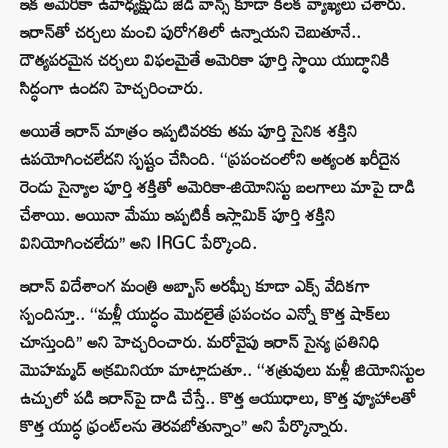
ఇక అమెరికా ఉపాధ్యక్షుడు జేడీ వాన్స్ కూడా కీలక వ్యాఖ్యలు చేశారు.
ఇరాన్‌తో చర్చలు మంచి పురోగతిలో ఉన్నాయని చెబుతూనే..
దౌత్యపరమైన చర్చలు విఫలమైతే అమెరికా పూర్తి స్థాయి యుద్ధానికి
సిద్ధంగా ఉందని హెచ్చరించారు.
అయితే ఇరాన్ మాత్రం ఇప్పటివరకు తమ పూర్తి సైనిక శక్తిని
ఉపయోగించలేదని స్పష్టం చేసింది. ‘‘ప్రపంచంలోని అత్యంత ఖరీదైన
రెండు సైన్యాల పూర్తి శక్తితో అమెరికా-జియోనిస్టు బలగాలు మాపై దాడి
చేశాయి. అయినా మేము ఇప్పటికీ ఇస్లామిక్ పూర్తి శక్తిని
వినియోగించలేదు’’ అని IRGC పేర్కొంది.
ఇరాన్ విదేశాంగ మంత్రి అబ్బాస్ అరఘ్చీ కూడా ఎక్స్ వేదికగా
స్పందిస్తూ.. ‘‘మళ్లీ యుద్ధం మొదలైతే ప్రపంచం ఎన్నో కొత్త షాక్‌లు
చూస్తుంది’’ అని హెచ్చరించారు. మరోవైపు ఇరాన్ సైన్య ప్రతినిధి
మొహమ్మద్ అక్రమినియా మాట్లాడుతూ.. ‘‘శత్రువులు మళ్లీ జియోనిస్టుల
ఉచ్చులో పడి ఇరాన్‌పై దాడి చేస్తే.. కొత్త ఆయుధాలు, కొత్త వ్యూహాలతో
కొత్త యుద్ధ ఫ్రంట్‌లను తెరవబోతున్నాం’’ అని పేర్కొన్నారు.