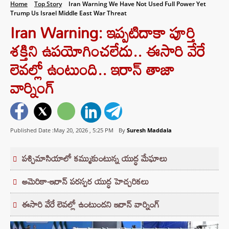
Home
Top Story
Iran Warning We Have Not Used Full Power Yet
Trump Us Israel Middle East War Threat
Iran Warning: ఇప్పటిదాకా పూర్తి
శక్తిని ఉపయోగించలేదు.. ఈసారి వేరే
లెవల్లో ఉంటుంది.. ఇరాన్ తాజా
వార్నింగ్
Published Date :May 20, 2026 ,
5:25 PM
By
Suresh Maddala
పశ్చిమాసియాలో కమ్ముకుంటున్న యుద్ధ మేఘాలు
అమెరికా-ఇరాన్ పరస్పర యుద్ధ హెచ్చరికలు
ఈసారి వేరే లెవల్లో ఉంటుందని ఇరాన్ వార్నింగ్