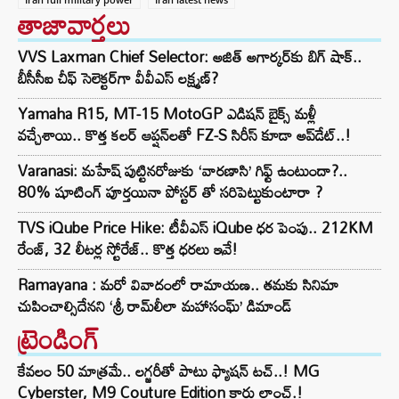
తాజావార్తలు
VVS Laxman Chief Selector: అజిత్ అగార్కర్‌కు బిగ్ షాక్..
బీసీసీఐ చీఫ్ సెలెక్టర్‌గా వీవీఎస్ లక్ష్మణ్?
Yamaha R15, MT-15 MotoGP ఎడిషన్ బైక్స్ మళ్లీ
వచ్చేశాయి.. కొత్త కలర్ ఆప్షన్‌లతో FZ-S సిరీస్ కూడా అప్‌డేట్..!
Varanasi: మహేష్ పుట్టినరోజుకు ‘వారణాసి’ గిఫ్ట్ ఉంటుందా?..
80% షూటింగ్ పూర్తయినా పోస్టర్ తో సరిపెట్టుకుంటారా ?
TVS iQube Price Hike: టీవీఎస్ iQube ధర పెంపు.. 212KM
రేంజ్, 32 లీటర్ల స్టోరేజ్.. కొత్త ధరలు ఇవే!
Ramayana : మరో వివాదంలో రామాయణ.. తమకు సినిమా
చుపించాల్సిదేనని ‘శ్రీ రామ్‌లీలా మహాసంఘ్‌’ డిమాండ్
ట్రెండింగ్‌
కేవలం 50 మాత్రమే.. లగ్జరీతో పాటు ఫ్యాషన్ టచ్..! MG
Cyberster, M9 Couture Edition కార్లు లాంచ్.!