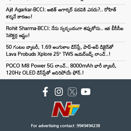
Ajit Agarkar-BCCI: అజిత్ అగార్కర్ పదవికి ఎసరు?.. రోహిత్
శర్మనే కారణం!
Rohit Sharma-BCCI: నేను స్వచ్ఛందంగా తప్పుకోను.. ఇక బీసీసీఐ
సెలెక్టర్ల ఇష్టం!
50 గంటల బ్యాటరీ, 1.69 అంగుళాల డిస్‌ప్లే, పాప్-అప్ డిజైన్‌తో
Lava Probuds Xplore 25° TWS ఇయర్‌బడ్స్ లాంచ్..!
POCO M8 Power 5G లాంచ్.. 8000mAh భారీ బ్యాటరీ,
120Hz OLED డిస్‌ప్లేతో అదిరిపోయే ఫోన్.!
For advertising contact :9949494238