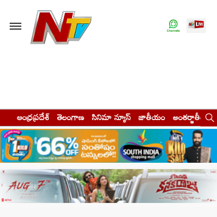
ఆంధ్రప్రదేశ్
తెలంగాణ
సినిమా న్యూస్
జాతీయం
అంతర్జాతీయం