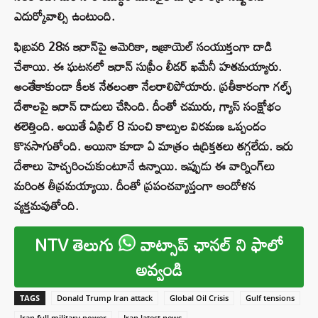
ఎదుర్కోవాల్సి ఉంటుంది.
ఫిబ్రవరి 28న ఇరాన్‌పై అమెరికా, ఇజ్రాయెల్ సంయుక్తంగా దాడి
చేశాయి. ఈ ఘటనలో ఇరాన్ సుప్రీం లీడర్ ఖమేనీ హతమయ్యారు.
అంతేకాకుండా కీలక నేతలంతా నేలరాలిపోయారు. ప్రతీకారంగా గల్ఫ్
దేశాలపై ఇరాన్ దాడులు చేసింది. దీంతో చమురు, గ్యాస్ సంక్షోభం
తలెత్తింది. అయితే ఏప్రిల్ 8 నుంచి కాల్పుల విరమణ ఒప్పందం
కొనసాగుతోంది. అయినా కూడా ఏ మాత్రం ఉద్రిక్తతలు తగ్గలేదు. ఇరు
దేశాలు హెచ్చరించుకుంటూనే ఉన్నాయి. ఇప్పుడు ఈ వార్నింగ్‌లు
మరింత తీవ్రమయ్యాయి. దీంతో ప్రపంచవ్యాప్తంగా ఆందోళన
వ్యక్తమవుతోంది.
NTV తెలుగు
వాట్సాప్ ఛానల్ ని ఫాలో
అవ్వండి
TAGS
Donald Trump Iran attack
Global Oil Crisis
Gulf tensions
Iran full military power
Iran latest news