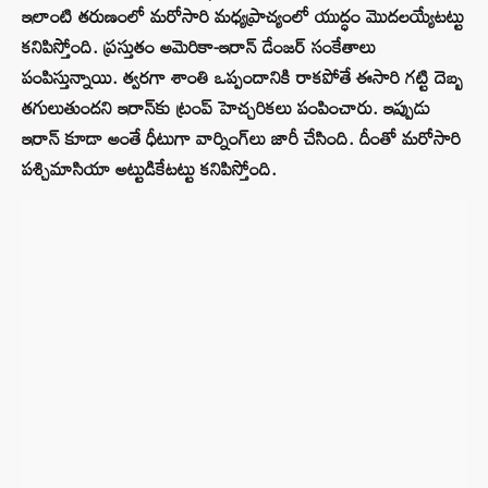
ఇలాంటి తరుణంలో మరోసారి మధ్యప్రాచ్యంలో యుద్ధం మొదలయ్యేటట్టు
కనిపిస్తోంది. ప్రస్తుతం అమెరికా-ఇరాన్ డేంజర్ సంకేతాలు
పంపిస్తున్నాయి. త్వరగా శాంతి ఒప్పందానికి రాకపోతే ఈసారి గట్టి దెబ్బ
తగులుతుందని ఇరాన్‌కు ట్రంప్ హెచ్చరికలు పంపించారు. ఇప్పుడు
ఇరాన్ కూడా అంతే ధీటుగా వార్నింగ్‌లు జారీ చేసింది. దీంతో మరోసారి
పశ్చిమాసియా అట్టుడికేటట్టు కనిపిస్తోంది.