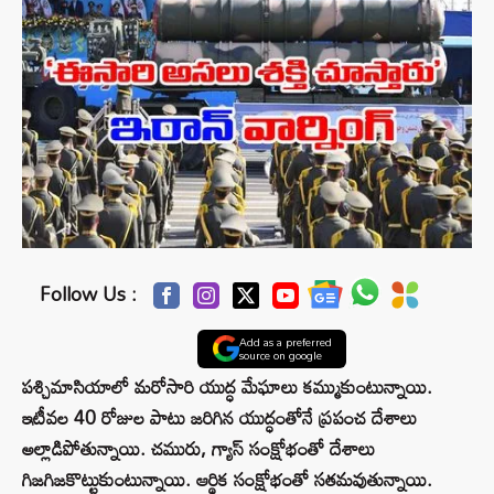
Follow Us :
Add as a preferred
source on google
పశ్చిమాసియాలో మరోసారి యుద్ధ మేఘాలు కమ్ముకుంటున్నాయి.
ఇటీవల 40 రోజుల పాటు జరిగిన యుద్ధంతోనే ప్రపంచ దేశాలు
అల్లాడిపోతున్నాయి. చమురు, గ్యాస్ సంక్షోభంతో దేశాలు
గిజగిజకొట్టుకుంటున్నాయి. ఆర్థిక సంక్షోభంతో సతమవుతున్నాయి.