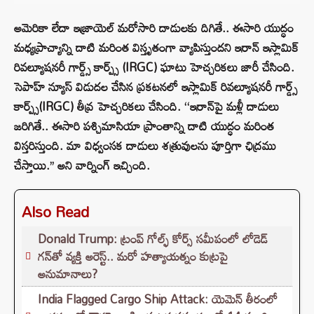
అమెరికా లేదా ఇజ్రాయెల్ మరోసారి దాడులకు దిగితే.. ఈసారి యుద్ధం
మధ్యప్రాచ్యాన్ని దాటి మరింత విస్తృతంగా వ్యాపిస్తుందని ఇరాన్ ఇస్లామిక్
రివల్యూషనరీ గార్డ్స్ కార్ప్స్ (IRGC) ఘాటు హెచ్చరికలు జారీ చేసింది.
సెపాహ్ న్యూస్ విడుదల చేసిన ప్రకటనలో ఇస్లామిక్ రివల్యూషనరీ గార్డ్స్
కార్ప్స్(IRGC) తీవ్ర హెచ్చరికలు చేసింది. ‘‘ఇరాన్‌పై మళ్లీ దాడులు
జరిగితే.. ఈసారి పశ్చిమాసియా ప్రాంతాన్ని దాటి యుద్ధం మరింత
విస్తరిస్తుంది. మా విధ్వంసక దాడులు శత్రువులను పూర్తిగా ఛిద్రము
చేస్తాయి.’’ అని వార్నింగ్ ఇచ్చింది.
Also Read
Donald Trump: ట్రంప్ గోల్ఫ్ కోర్స్ సమీపంలో లోడెడ్
గన్‌తో వ్యక్తి అరెస్ట్.. మరో హత్యాయత్నం కుట్రపై
అనుమానాలు?
India Flagged Cargo Ship Attack: యెమెన్ తీరంలో