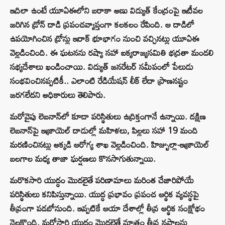
ఇదిలా ఉంటే యూఏఈలోని బరాకా అణు విద్యుత్ కేంద్రంపై ఇటీవల
జరిగిన డ్రోన్ దాడి ప్రపంచవ్యాప్తంగా కలకలం రేపింది. ఆ దాడిలో
ఉపయోగించిన డ్రోన్లు ఇరాక్ భూభాగం నుంచి వచ్చినట్లు యూఏఈ
వెల్లడించింది. ఈ ఘటనను రష్యా సహా ఐక్యరాజ్యసమితి భద్రతా మండలి
సభ్యదేశాలు ఖండించాయి. విద్యుత్ జనరేటర్ సమీపంలో పేలుడు
సంభవించినప్పటికీ.. ఎలాంటి రేడియేషన్ లీక్ లేదా ప్రాణనష్టం
జరగలేదని అధికారులు తెలిపారు.
మరోవైపు లెబనాన్‌లో కూడా పరిస్థితులు ఉద్రిక్తంగానే ఉన్నాయి. దక్షిణ
లెబనాన్‌పై ఇజ్రాయెల్ దాడుల్లో మహిళలు, పిల్లలు సహా 19 మంది
మరణించినట్లు అక్కడి ఆరోగ్య శాఖ వెల్లడించింది. హిజ్బుల్లా-ఇజ్రాయెల్
బలగాల మధ్య తాజా ఘర్షణలు కొనసాగుతున్నాయి.
మరొకసారి యుద్ధం మొదలైతే పరిణామాలు మరింత చేజారిపోయే
పరిస్థితులు కనిపిస్తున్నాయి. యుద్ధ ప్రభావం ప్రపంచ ఆర్థిక వ్యవస్థపై
తీవ్రంగా పడబోనుంది. ఇప్పటికే ఆయా దేశాల్లో తీవ్ర ఆర్థిక సంక్షోభం
నెలకొంది. మరోసారి యుద్ధం మొదలైతే మాత్రం తీవ్ర నష్టాలను