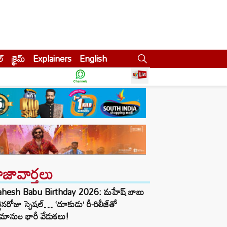
ల్
క్రైమ్
Explainers
English
ాజావార్తలు
hesh Babu Birthday 2026: మహేష్ బాబు
్టినరోజు స్పెషల్… ‘దూకుడు’ రీ-రిలీజ్‌తో
మానుల భారీ వేడుకలు!