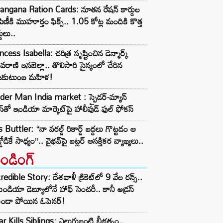
angana Ration Cards: నూతన రేషన్ కార్డుల
ిణీకి ముహూర్తం ఫిక్స్‌.. 1.05 కోట్ల మందికి కొత్త
డులు..
ncess Isabella: చరిత్ర సృష్టించిన డెన్మార్క్
రాణి ఇసబెల్లా.. తొలిసారి సైన్యంలో చేరిన
జకుటుంబ మహిళ!
der Man India market : స్పైడర్-మ్యాన్
ీస్‌తో ఇండియా మార్కెట్‌పై హాలీవుడ్ ఫుల్ ఫోకస్
 Buttler: “నా వరల్డ్ రికార్డ్‌ బద్దలు గొట్టడం ఆ
్డోడికే సాధ్యం”.. వైభవ్‌పై బట్లర్ ఆసక్తికర వ్యాఖ్యలు..
రెండింగ్‌
redible Story: దేశవాళీ క్రికెట్‌లో 9 వేల రన్స్..
ిండియా డెబ్యూలోనే హాఫ్ సెంచరీ.. కానీ అడ్రస్
కుండా పోయిన ఓపెనర్!
r Kills Siblings: ఎలుగుబంటి బీభత్సం..