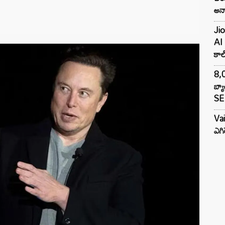
అన్న
Jio
AI 
కాల్
8,0
బ్య
SE 
Va
ఎగి