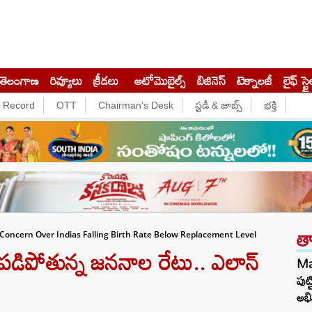
తెలంగాణ
రివ్యూలు
క్రీడలు
ఆటోమొబైల్స్
బిజినెస్‌
టెక్నాలజీ
లైఫ్ స్టై
e Record
OTT
Chairman's Desk
స్టడీ & జాబ్స్
భక్తి
త
Concern Over Indias Falling Birth Rate Below Replacement Level
పడిపోతున్న జననాల రేటు.. ఎలాన్
Ma
పుట
అభి