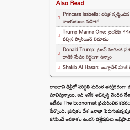
Also Read
Princess Isabella: చరిత్ర సృష్టించిన 
రాజకుటుంబ మహిళ!
Trump Marine One: ట్రంప్‌కు గగనతలం
వచ్చిన ప్యాసింజర్ విమానం
Donald Trump: ట్రంప్ సంచలన ప్రకట
దాడికి మేము సిద్ధంగా ఉన్నాం
Shakib Al Hasan: బంగ్లాదేశ్ మాజీ కెప
రాజధాని ఢిల్లీలో పరిస్థితి మరింత ఆసక్తికరంగ
సూచిస్తున్నాయి. ఇది అనేక అభివృద్ధి చెంది
ఇటీవల The Economist ప్రచురించిన కథనంల
పేర్కొంది. ప్రస్తుతం దేశ జనాభా పెరుగుతున్నప్ప
కనిపించే అవకాశం ఉందని విశ్లేషకులు అభిప్రా