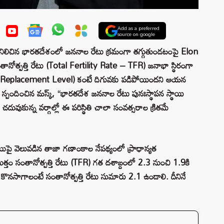
Add as a preferred
source on google
 నిలిచిన భారతదేశంలో జననాల రేటు క్రమంగా తగ్గుతుండటంపై Elon
నోత్పత్తి రేటు (Total Fertility Rate – TFR) జనాభా స్థిరంగా
ి (Replacement Level) కంటే దిగువకు పడిపోయిందని ఆయన
లో స్పందించిన మస్క్, “భారతదేశ జననాల రేటు పునఃస్థాపన స్థాయి
ువుకున్న వర్గాల్లో ఈ పరిస్థితి చాలా సంవత్సరాల క్రితమే
టుపై వెలువడిన తాజా గణాంకాల నేపథ్యంలో ప్రాధాన్యత
త్తం సంతానోత్పత్తి రేటు (TFR) గత దశాబ్దంలో 2.3 నుంచి 1.9కి
 కొనసాగాలంటే సంతానోత్పత్తి రేటు సుమారు 2.1 ఉండాలి. దీనినే