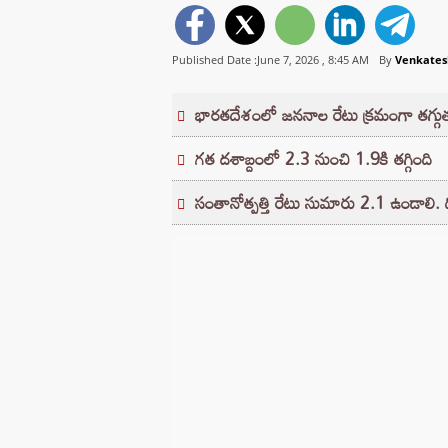
Published Date :June 7, 2026 ,
8:45 AM
By
Venkates
భారతదేశంలో జననాల రేటు క్రమంగా తగ
గత దశాబ్దంలో 2.3 నుంచి 1.9కి తగ్గింది
సంతానోత్పత్తి రేటు సుమారు 2.1 ఉండాలి. ద