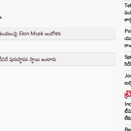
Tel
పంప
కార్
h
Pri
్గుతుండటంపై Elon Musk ఆందోళన
యువ
రా
Spi
ీనినే పునఃస్థాపన స్థాయి అంటారు
సిర
Jos
బుడ
ట్
Inc
టీమ
లే
Bea