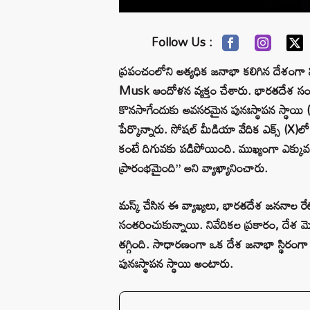
Follow Us :
ప్రపంచంలోని అత్యధిక జనాభా కలిగిన దేశంగా
Musk ఆందోళన వ్యక్తం చేశారు. భారతదేశ సంతా
కొనసాగేందుకు అవసరమైన పునఃస్థాపన స్థాయ
పేర్కొన్నారు. సోషల్ మీడియా వేదిక ఎక్స్ (X)
కంటే దిగువకు పడిపోయింది. ముఖ్యంగా ఎక్కువ చద
ప్రారంభమైంది” అని వ్యాఖ్యానించారు.
మస్క్ చేసిన ఈ వ్యాఖ్యలు, భారతదేశ జననాల రే
సంతరించుకున్నాయి. నివేదికల ప్రకారం, దేశ మొ
తగ్గింది. సాధారణంగా ఒక దేశ జనాభా స్థిరంగా
పునఃస్థాపన స్థాయి అంటారు.