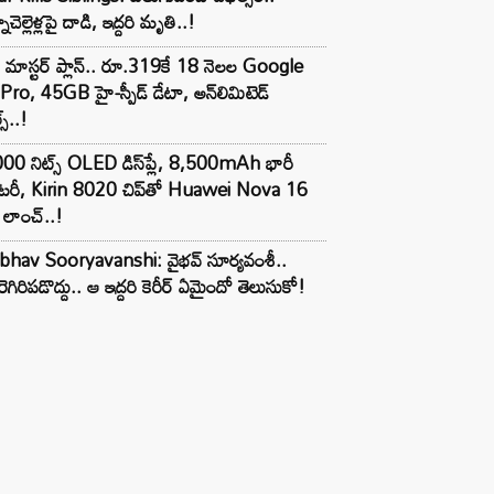
ాచెల్లెళ్లపై దాడి, ఇద్దరి మృతి..!
 మాస్టర్ ప్లాన్.. రూ.319కే 18 నెలల Google
Pro, 45GB హై-స్పీడ్ డేటా, అన్⁭లిమిటెడ్
స్..!
00 నిట్స్ OLED డిస్‌ప్లే, 8,500mAh భారీ
ాటరీ, Kirin 8020 చిప్‌తో Huawei Nova 16
లాంచ్..!
ibhav Sooryavanshi: వైభవ్ సూర్యవంశీ..
రెగిరిపడొద్దు.. ఆ ఇద్దరి కెరీర్ ఏమైందో తెలుసుకో!