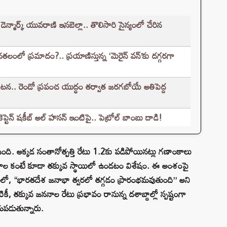
డెన్మార్క్ యువరాణి ఇసబెల్లా.. తొలిసారి సైన్యంలో చేరిన
లో ప్రమాదం?.. ప్రయాణిస్తున్న ‘మెరైన్ వన్’కు దగ్గరగా
న.. రెండో ప్రపంచ యుద్ధం తర్వాత జరగబోయే అతిపెద్ద
్టెన్ షకీబ్ అల్ హసన్ ఇంటిపై.. పెట్రోల్ బాంబు దాడి!
ా ఉంది. అక్కడ సంతానోత్పత్తి రేటు 1.2కు పడిపోయినట్లు గణాంకాలు
న దేశాల కంటే కూడా తక్కువ స్థాయిలో ఉండటం విశేషం. ఈ అంశంపై
ో, “భారతదేశ జనాభా త్వరలో తగ్గడం ప్రారంభమవుతుంది” అని
టికీ, తక్కువ జననాల రేటు ప్రభావం రానున్న దశాబ్దాల్లో స్పష్టంగా
యపడుతున్నారు.