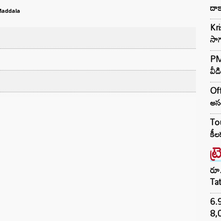
దాక
Maddala
Kr
సాగ
PM 
వీడ
Off
అసం
Tou
కీల
ట్
రూ.
Ta
6.
8,