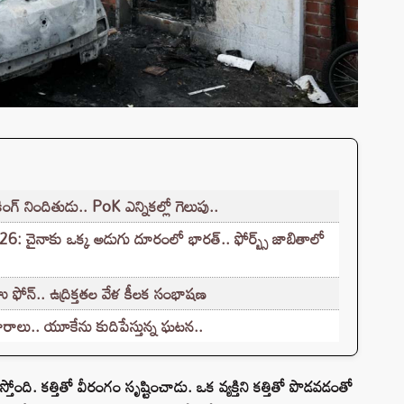
ింగ్ నిందితుడు.. PoK ఎన్నికల్లో గెలుపు..
: చైనాకు ఒక్క అడుగు దూరంలో భారత్.. ఫోర్బ్స్ జాబితాలో
ఫోన్.. ఉద్రిక్తతల వేళ కీలక సంభాషణ
రాలు.. యూకేను కుదిపేస్తున్న ఘటన..
ది. కత్తితో వీరంగం సృష్టించాడు. ఒక వ్యక్తిని కత్తితో పొడవడంతో