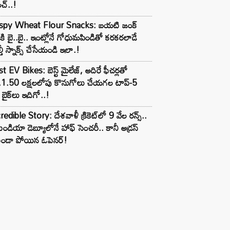
చ్..!
ispy Wheat Flour Snacks: బయటి జంక్
్‌కి బై..బై.. ఇంట్లోనే గోధుమపిండితో కరకరలాడే
్తీ స్నాక్స్ చేసేయండి ఇలా.!
t EV Bikes: బెస్ట్ మైలేజ్, అదిరే ఫీచర్లతో
.1.50 లక్షలలోపు కొనుగోలు చేయగల టాప్-5
బైక్‌లు ఇదిగో..!
redible Story: దేశవాళీ క్రికెట్‌లో 9 వేల రన్స్..
ిండియా డెబ్యూలోనే హాఫ్ సెంచరీ.. కానీ అడ్రస్
కుండా పోయిన ఓపెనర్!