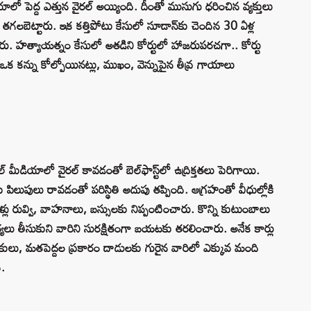
పెద్ద ఎత్తున వైరల్ అయ్యింది. దీంతో ముసుగు ధరించిన వ్యక్తులు
ళ్లు తగలబెట్టారు. ఇక కత్తిపోటు కేసులో సూడాన్‌కు చెందిన 30 ఏళ్ల
చేశారు. హత్యాయత్నం కేసులో అతడిని కోర్టులో హాజరుపరచగా.. కోర్టు
ఒక కన్ను కోల్పోయినట్లు, ముఖం, వెన్నుపైన తీవ్ర గాయాలు
డియాలో వైరల్ కావడంతో బెల్‌ఫాస్ట్‌లో ఉద్రిక్తతలు పెరిగాయి.
ిలుపులు రావడంతో పరిస్థితి అదుపు తప్పింది. ఆగ్రహంతో వీధుల్లోకి
ళ్లు రువ్వి, వాహనాలు, బస్సులకు నిప్పంటించారు. కొన్ని కుటుంబాలు
ర్యలు తీసుకుని వారిని సురక్షితంగా బయటకు తరలించారు. అనేక కార్లు
కులు, మతపెద్దల ప్రకారం దాడులకు గురైన వారిలో ఎక్కువ మంది
ి.