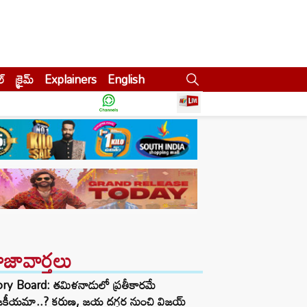
ల్
క్రైమ్
Explainers
English
ాజావార్తలు
ory Board: తమిళనాడులో ప్రతీకారమే
జకీయమా..? కరుణ, జయ దగ్గర నుంచి విజయ్