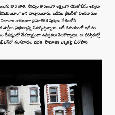
ూ. “ప్రజలను వారి జాతి, నేపథ్యం కారణంగా లక్ష్యంగా చేసుకోవడం అస్సలు
తీసుకుంటాం” అని హెచ్చరించారు. ఇటీవల బ్రిటన్‌లో వలసదారుల
విధానాల కారణంగా ప్రమాదకర వ్యక్తులు దేశంలోకి
ద పార్టీలు ప్రభుత్వాన్ని విమర్శిస్తున్నాయి. అదే సమయంలో ఇటీవల
పథ్యంలో దేశవ్యాప్తంగా ఉద్రిక్తతలు నెలకొన్నాయి. ఈ పరిస్థితుల్లో
డ బ్రిటన్‌లో వలసదారుల భద్రత, సామాజిక ఐక్యతపై మరోసారి