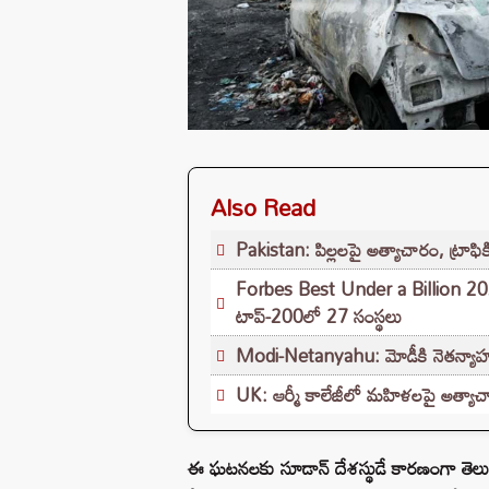
Also Read
Pakistan: పిల్లలపై అత్యాచారం, ట్రాఫిక
Forbes Best Under a Billion 2026
టాప్-200లో 27 సంస్థలు
Modi-Netanyahu: మోడీకి నెతన్యాహు 
UK: ఆర్మీ కాలేజీలో మహిళలపై అత్యాచా
ఈ ఘటనలకు సూడాన్ దేశస్థుడే కారణంగా తెలుస్తోం