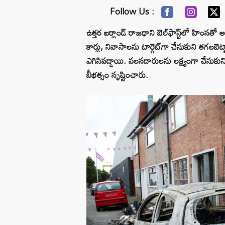
Follow Us :
ఉత్తర ఐర్లాండ్ రాజధాని బెల్‌ఫాస్ట్‌లో హింస
కార్లు, నివాసాలను టార్గెట్‌గా చేసుకుని తగలబ
ఎగిసిపడ్డాయి. వలసదారులను లక్ష్యంగా చేసుకుని
బీభత్సం సృష్టించారు.