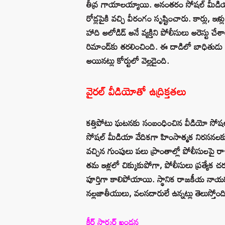
తీవ్ర గాయాలయ్యాయి. అనంతరం సోషల్ మీడియాలో 
రోడ్లపైకి వచ్చి వీరంగం సృష్టించారు. కార్లు, ఇ
హాది అలోడిడ్ అనే వ్యక్తిని పోలీసులు అరెస్టు 
రిమాండ్‌కు తరలించింది. ఈ దాడిలో బాధితుడు 
అయినట్లు కోర్టులో వెల్లడైంది.
వైరల్ వీడియోతో ఉద్రిక్తతలు
కత్తిపోటు ఘటనకు సంబంధించిన వీడియో సోషల్ మీ
సోషల్ మీడియా వేదికగా హింసాత్మక నిరసనలకు ప
వచ్చిన గుంపులు పలు ప్రాంతాల్లో పోలీసులపై రా
తమ ఇళ్లలో చిక్కుకుపోగా, పోలీసులు ప్రత్యేక చ
పూర్తిగా కాలిపోయాయి. స్థానిక రాజకీయ నాయ
నల్లజాతీయులు, వలసదారులే ఉన్నట్లు తెలుస్తోంద
కీర్ స్టార్మర్ ఖండన