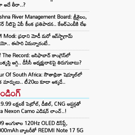
ా అదే తీరా..?
ishna River Management Board: శ్రీశైలం,
ర్ నీటిపై ఏపీ కీలక ప్రతిపాదన.. కేఆర్ఎంబీకి లేఖ
Modi: ప్రధాని మోడీ మరో ఇన్‌స్టాగ్రామ్
ియో.. ఈసారి ఏమన్నారంటే..
 The Record: ఆసిఫాబాద్ కాంగ్రెస్‌లో
తృప్తి అగ్గి.. డీసీసీ అధ్యక్షురాలిపై తిరుగుబాటు?
r Of South Africa: సౌతాఫ్రికా షెడ్యూల్‌లో
క మార్పులు.. టీ20లు కూడా అక్కడే..
రెండింగ్‌
9.99 లక్షలకే పెట్రోల్, డీజిల్, CNG ఆప్షన్లతో
ta Nexon Camo ఎడిషన్ లాంచ్..!
99 అంగుళాల 120Hz OLED డిస్‌ప్లే,
000mAh బ్యాటరీతో REDMI Note 17 5G