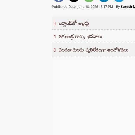
Published Date :June 10, 2026 ,
5:17 PM
By
Suresh 
ఐర్లాండ్‌లో అల్లర్లు
తగలబడ్డ కార్లు, భవనాలు
వలసదారులకు వ్యతిరేకంగా ఆందోళనలు