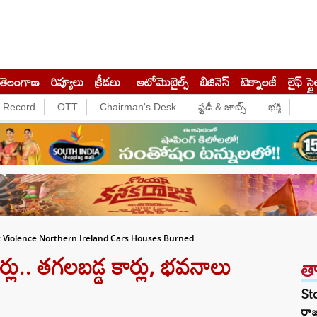
తెలంగాణ
రివ్యూలు
క్రీడలు
ఆటోమొబైల్స్
బిజినెస్‌
టెక్నాలజీ
లైఫ్ స్టై
e Record
OTT
Chairman's Desk
స్టడీ & జాబ్స్
భక్తి
t Violence Northern Ireland Cars Houses Burned
లర్లు.. తగలబడ్డ కార్లు, భవనాలు
త
St
రా