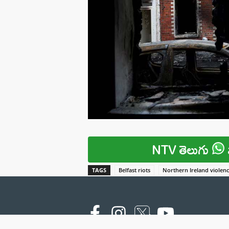
NTV తెలుగు
TAGS
Belfast riots
Northern Ireland violen