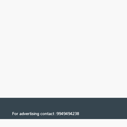
For advertising contact :9949494238
Email: digital@ntvnetwork.com