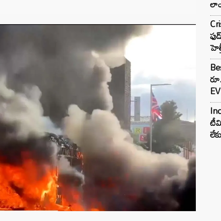
లాం
Cr
ఫుడ
హెల
Bes
రూ
EV 
Inc
టీమ
లే