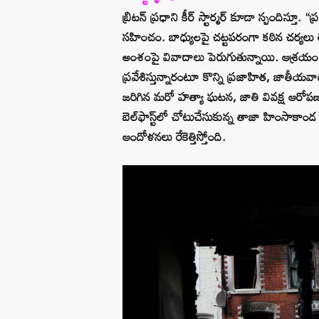
బ్రిటన్ ప్రధాని కీర్ స్టార్మర్ కూడా స్పందిస్త
సహించం. బాధ్యులపై చట్టపరంగా కఠిన చర్యలు 
అంశంపై వివాదాలు పెరుగుతున్నాయి. ఆశ్రయం 
ప్రవేశిస్తున్నారంటూ కొన్ని ప్రజాహిత, జాతీయవా
జరిగిన మరో హత్యా ఘటన, జాతి వివక్ష ఆరోపణల నే
బెల్‌ఫాస్ట్‌లో చోటుచేసుకున్న తాజా హింసాకాం
ఆందోళనలు రేకెత్తిస్తోంది.