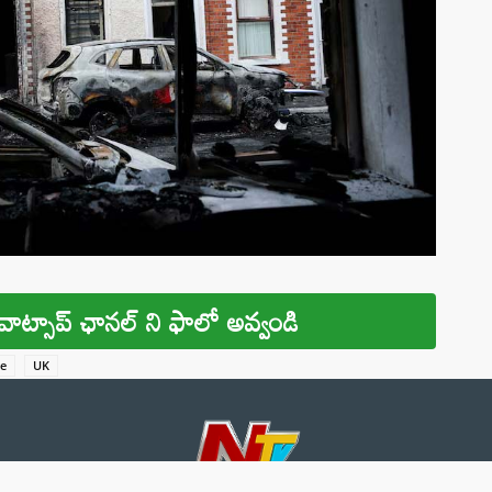
వాట్సాప్ ఛానల్ ని ఫాలో అవ్వండి
ce
UK