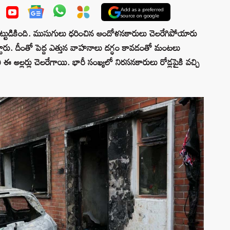
Add as a preferred
source on google
తో అట్టుడికింది. ముసుగులు ధరించిన ఆందోళనకారులు చెలరేగిపోయారు
ెట్టారు. దీంతో పెద్ద ఎత్తున వాహనాలు దగ్ధం కావడంతో మంటలు
 ఈ అల్లర్లు చెలరేగాయి. భారీ సంఖ్యలో నిరసనకారులు రోడ్లపైకి వచ్చి