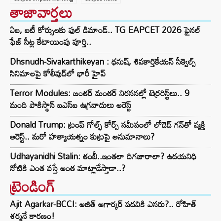
తాజావార్తలు
ఏఐ, ఐటీ కోర్సులకు ఫుల్ డిమాండ్.. TG EAPCET 2026 ఫైనల్
ఫేజ్ సీట్ల కేటాయింపు పూర్తి..
Dhsnudh-Sivakarthikeyan : ధనుష్, శివకార్తికేయన్ సీక్వెల్స్
సినిమాలపై కోలీవుడ్‌లో భారీ హైప్
Terror Modules: జంతర్ మంతర్ నిరసనల్లో టెర్రరిస్ట్‌లు.. 9
మంది పాకిస్థాన్ ఐఎస్ఐ ఉగ్రవాదులు అరెస్ట్
Donald Trump: ట్రంప్ గోల్ఫ్ కోర్స్ సమీపంలో లోడెడ్ గన్‌తో వ్యక్తి
అరెస్ట్.. మరో హత్యాయత్నం కుట్రపై అనుమానాలు?
Udhayanidhi Stalin: తంబీ..ఇంతలా దిగజారాలా? ఉదయనిధి
నోటికి ఎంత వస్తే అంత మాట్లాడేస్తాడా..?
ట్రెండింగ్‌
Ajit Agarkar-BCCI: అజిత్ అగార్కర్ పదవికి ఎసరు?.. రోహిత్
శర్మనే కారణం!