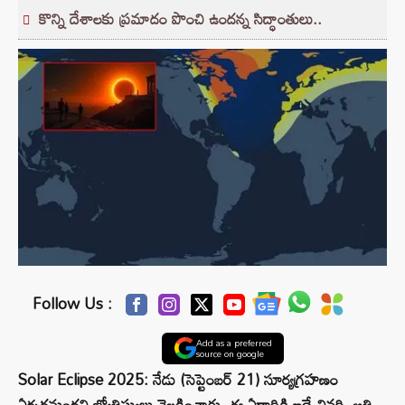
కొన్ని దేశాలకు ప్రమాదం పొంచి ఉందన్న సిద్ధాంతులు..
Follow Us :
Add as a preferred
source on google
Solar Eclipse 2025: నేడు (సెప్టెంబర్ 21) సూర్యగ్రహణం
ఏర్పడనుందని జ్యోతిష్యులు వెల్లడించారు. ఈ ఏడాదికి ఇదే చివరి, అతి