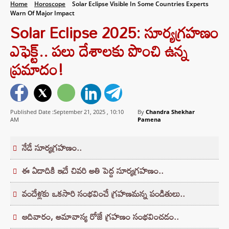
Home
Horoscope
Solar Eclipse Visible In Some Countries Experts
Warn Of Major Impact
Solar Eclipse 2025: సూర్యగ్రహణం
ఎఫెక్ట్.. పలు దేశాలకు పొంచి ఉన్న
ప్రమాదం!
Published Date :September 21, 2025 ,
10:10
By
Chandra Shekhar
AM
Pamena
నేడే సూర్యగ్రహణం..
ఈ ఏడాదికి ఇదే చివరి అతి పెద్ద సూర్యగ్రహణం..
వందేళ్లకు ఒకసారి సంభవించే గ్రహణమన్న పండితులు..
ఆదివారం, అమావాస్య రోజే గ్రహణం సంభవించడం..