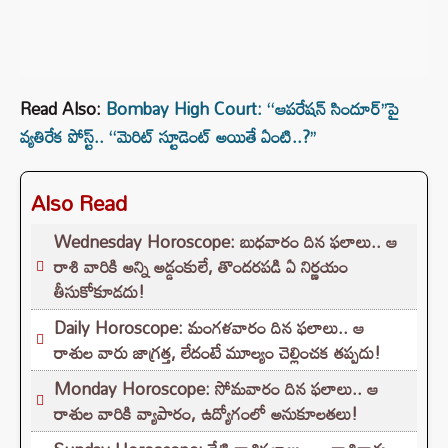
Read Also:
Bombay High Court: ‘‘ఆపరేషన్ సిందూర్‌’’పై
వ్యతిరేక పోస్ట్.. ‘‘మెరిట్ స్టూడెంట్ అయితే ఏంటి..?’’
Also Read
Wednesday Horoscope: బుధవారం దిన ఫలాలు.. ఆ
రాశి వారికి అన్ని అడ్డంకులే, తొందరపడి ఏ నిర్ణయం
తీసుకోకూడదు!
Daily Horoscope: మంగళవారం దిన ఫలాలు.. ఆ
రాశుల వారు జాగ్రత్త, లేదంటే మూల్యం చెల్లించక తప్పదు!
Monday Horoscope: సోమవారం దిన ఫలాలు.. ఆ
రాశుల వారికి వ్యాపారం, ఉద్యోగంలో అనుకూలతలు!