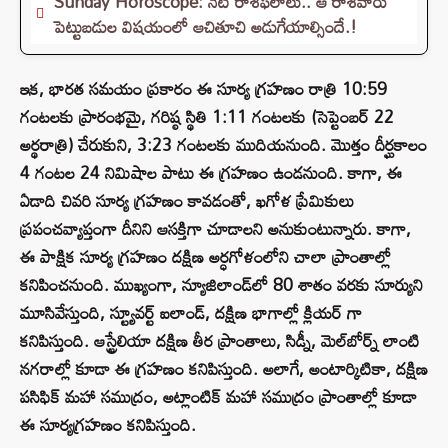
Sunday Horoscope: నేటి రాశిఫలాలు.. ఆ రాశివారు
పెట్టుబడుల విషయంలో ఆచితూచి అడుగేయాల్సిందే.!
ఇక, భారత సమయం ప్రకారం ఈ సూర్య గ్రహణం రాత్రి 10:59
గంటలకు ప్రారంభమై, గరిష్ఠ స్థితి 1:11 గంటలకు (సెప్టెంబర్ 22
అర్థరాత్రి) చేరుకుని, 3:23 గంటలకు ముదియనుంది. మొత్తం దీర్ఘకాలం
4 గంటల 24 నిమిషాల పాటు ఈ గ్రహణం ఉండనుంది. కాగా, ఈ
ఏడాది చివరి సూర్య గ్రహణం కావడంతో, ఖగోళ ప్రేమికులు
ప్రపంచవ్యాప్తంగా దీనిని ఆసక్తిగా చూడాలని అనుకుంటున్నారు. కాగా,
ఈ పాక్షిక సూర్య గ్రహణం దక్షిణ అర్ధగోళంలోని చాలా ప్రాంతాల్లో
కనిపించనుంది. ముఖ్యంగా, న్యూజిలాండ్‌లో 80 శాతం వరకు సూర్యుని
మూసివేస్తుంది, స్ట్యూవర్ట్ ఐలాండ్, దక్షిణ భాగాల్లో క్లియర్ గా
కనిపిస్తుంది. ఆస్ట్రేలియా దక్షిణ తీర ప్రాంతాలు, సిడ్నీ, మెల్‌బోర్న్ లాంటి
నగరాల్లో కూడా ఈ గ్రహణం కనిపిస్తుంది. అలాగే, అంటార్కిటికా, దక్షిణ
పసిఫిక్ మహా సముద్రం, అట్లాంటిక్ మహా సముద్రం ప్రాంతాల్లో కూడా
ఈ సూర్యగ్రహణం కనిపిస్తుంది.