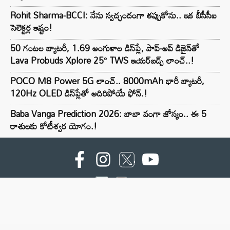
Rohit Sharma-BCCI: నేను స్వచ్ఛందంగా తప్పుకోను.. ఇక బీసీసీఐ
సెలెక్టర్ల ఇష్టం!
50 గంటల బ్యాటరీ, 1.69 అంగుళాల డిస్‌ప్లే, పాప్-అప్ డిజైన్‌తో
Lava Probuds Xplore 25° TWS ఇయర్‌బడ్స్ లాంచ్..!
POCO M8 Power 5G లాంచ్.. 8000mAh భారీ బ్యాటరీ,
120Hz OLED డిస్‌ప్లేతో అదిరిపోయే ఫోన్.!
Baba Vanga Prediction 2026: బాబా వంగా జోస్యం.. ఈ 5
రాశులకు కోటీశ్వర యోగం.!
For advertising contact :9949494238