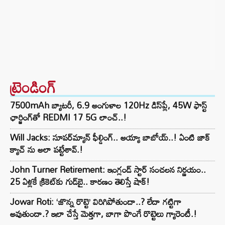
ట్రెండింగ్‌
7500mAh బ్యాటరీ, 6.9 అంగుళాల 120Hz డిస్‌ప్లే, 45W ఫాస్ట్
ఛార్జింగ్‌తో REDMI 17 5G లాంచ్..!
Will Jacks: సూపర్‌మ్యాన్ ఫీల్డింగ్.. అయ్యా బాబోయ్..! ఏంటి జాక్
క్యాచ్ ను అలా పట్టేశావ్.!
John Turner Retirement: ఇంగ్లండ్ స్టార్ సంచలన నిర్ణయం..
25 ఏళ్లకే క్రికెట్‌కు గుడ్‌బై.. కారణం తెలిస్తే షాక్!
Jowar Roti: ‘జొన్న రొట్టె’ విరిగిపోతుందా..? లేదా గట్టిగా
అవుతుందా.? ఇలా చేస్తే మెత్తగా, బాగా పొంగే రొట్టెలు గ్యారెంటీ.!