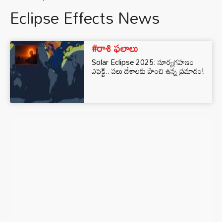
Eclipse Effects News
#రాశి ఫలాలు
Solar Eclipse 2025: సూర్యగ్రహణం
ఎఫెక్ట్.. పలు దేశాలకు పొంచి ఉన్న ప్రమాదం!