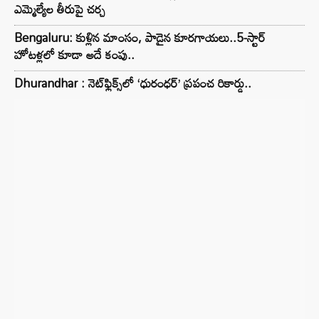
ఎమ్మెల్యేల తీరుపై చర్చ
Bengaluru: కుళ్లిన మాంసం, పాడైన కూరగాయలు..5-స్టార్
హోటళ్లలో కూడా అదే కంపు..
Dhurandhar : నెట్‌ఫ్లిక్స్‌లో ‘ధురంధర్’ ప్రపంచ రికార్డు..