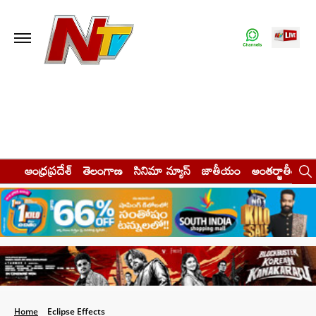
ఆంధ్రప్రదేశ్
తెలంగాణ
సినిమా న్యూస్
జాతీయం
అంతర్జాతీయం
Home
Eclipse Effects