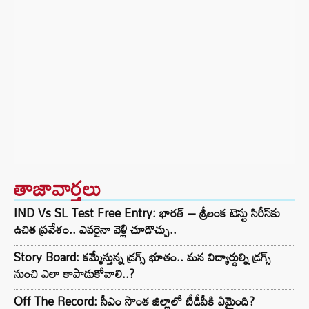
తాజావార్తలు
IND Vs SL Test Free Entry: భారత్ – శ్రీలంక టెస్టు సిరీస్‌కు
ఉచిత ప్రవేశం.. ఎవరైనా వెళ్లి చూడొచ్చు..
Story Board: కమ్మేస్తున్న డ్రగ్స్ భూతం.. మన విద్యార్థుల్ని డ్రగ్స్
నుంచి ఎలా కాపాడుకోవాలి..?
Off The Record: సీఎం సొంత జిల్లాలో టీడీపీకి ఏమైంది?