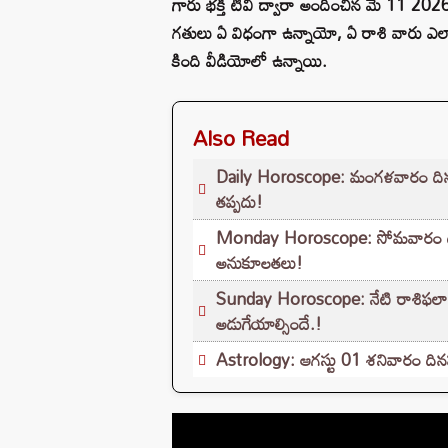
గారు భక్తి టీవీ ద్వారా అందించిన మే 11 202
గతులు ఏ విధంగా ఉన్నాయో, ఏ రాశి వారు ఎలాంటి 
కింది వీడియోలో ఉన్నాయి.
Also Read
Daily Horoscope: మంగళవారం దిన ఫలా
తప్పదు!
Monday Horoscope: సోమవారం దిన 
అనుకూలతలు!
Sunday Horoscope: నేటి రాశిఫలాల
అడుగేయాల్సిందే.!
Astrology: ఆగస్టు 01 శనివారం దినఫల