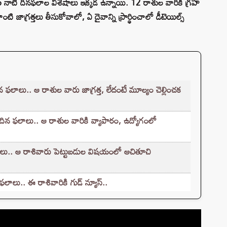
6 నాటి దినఫలాల విశేషాలు ఇక్కడ ఉన్నాయి. 12 రాశుల వారికి గ్రహ
జాగ్రత్తలు తీసుకోవాలో, ఏ దైవాన్ని ప్రార్థించాలో డీటెయిల్స్
లు.. ఆ రాశుల వారు జాగ్రత్త, లేదంటే మూల్యం చెల్లించక
ఫలాలు.. ఆ రాశుల వారికి వ్యాపారం, ఉద్యోగంలో
ు.. ఆ రాశివారు పెట్టుబడుల విషయంలో ఆచితూచి
ాలు.. ఈ రాశివారికి గుడ్ న్యూస్..