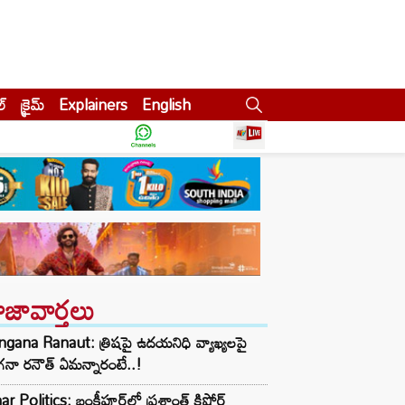
ల్
క్రైమ్
Explainers
English
ాజావార్తలు
gana Ranaut: త్రిషపై ఉదయనిధి వ్యాఖ్యలపై
నా రనౌత్ ఏమన్నారంటే..!
ar Politics: బంకీపూర్‌లో ప్రశాంత్ కిషోర్