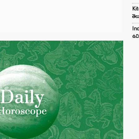
Kit
తెల
Ind
ఉచి