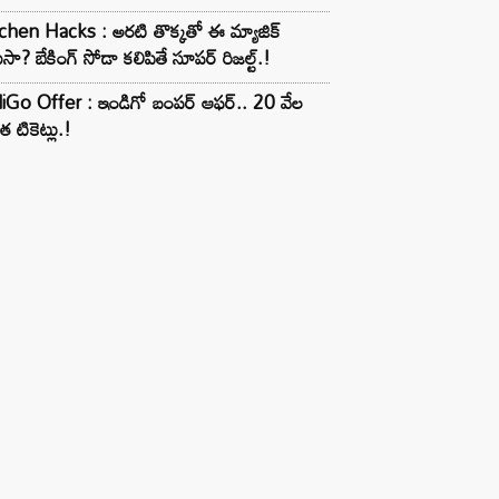
chen Hacks : అరటి తొక్కతో ఈ మ్యాజిక్
ుసా? బేకింగ్ సోడా కలిపితే సూపర్ రిజల్ట్.!
iGo Offer : ఇండిగో బంపర్ ఆఫర్.. 20 వేల
త టికెట్లు.!