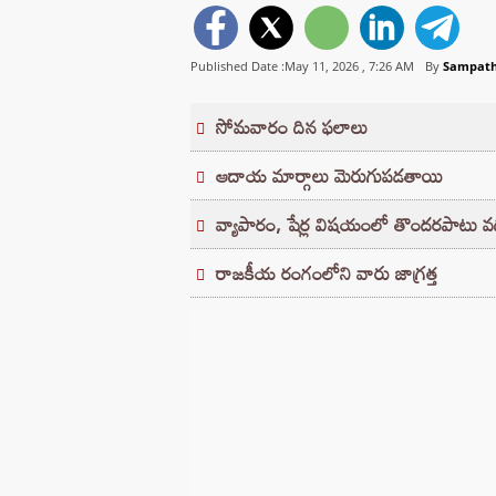
Published Date :May 11, 2026 ,
7:26 AM
By
Sampat
సోమవారం దిన ఫలాలు
ఆదాయ మార్గాలు మెరుగుపడతాయి
వ్యాపారం, షేర్ల విషయంలో తొందరపాటు వద్
రాజకీయ రంగంలోని వారు జాగ్రత్త