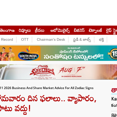
తెలంగాణ
రివ్యూలు
క్రీడలు
ఆటోమొబైల్స్
బిజినెస్‌
టెక్నాలజీ
లైఫ్ స్టై
e Record
OTT
Chairman's Desk
స్టడీ & జాబ్స్
భక్తి
త
11 2026 Business And Share Market Advice For All Zodiac Signs
మవారం దిన ఫలాలు.. వ్యాపారం,
Kan
ాటు వద్దు!
కంగ
Bih