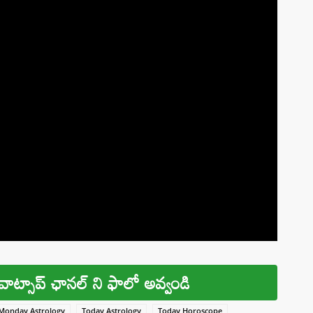
వాట్సాప్ ఛానల్ ని ఫాలో అవ్వండి
Monday Astrology
Today Astrology
Today Horoscope