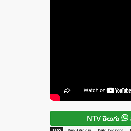
NTV తెలుగు
TAGS
Daily Astrology
Daily Horoscope