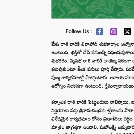
Follow Us :
మేష రాశి వారికి వివాహాది శుభకార్యాల ఆహ
ఉంటుంది. భక్తితో చేసే పనులన్నీ సఫలమవుతాయ
శుభకరం. వృషభ రాశి వారికి వాణిజ్య పరంగా బ
కలుపుకుంటూ కీలక పనులు పూర్తి చేస్తారు. పర
పుణ్య కార్యక్రమాల్లో పాల్గొంటారు. ఆదాయ మ
ఆరోగ్యం నిలకడగా ఉంటుంది. శ్రీమన్నారాయణుడ
కర్కాటక రాశి వారికి పెట్టుబడులు లాభిస్తాయి
నిర్ణయాలు వద్దు శ్రీరామచంద్రుని శ్లోకాలను
విశేషమైన కార్యక్రమాల కోసం ప్రణాళికలు సిద్ధ
మాత్రం జాగ్రత్తగా ఉండాలి. మహాలక్ష్మి అమ్మవార