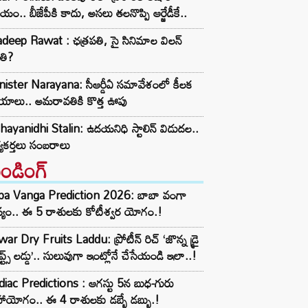
యం.. బీజేపీకి కాదు, అసలు తలనొప్పి ఆర్జేడీకే..
deep Rawat : ఛత్రపతి, సై సినిమాల విలన్
తి?
ister Narayana: సీఆర్డీఏ సమావేశంలో కీలక
్ణయాలు.. అమరావతికి కొత్త ఊపు
ayanidhi Stalin: ఉదయనిధి స్టాలిన్ విడుదల..
్యకర్తలు సంబరాలు
రెండింగ్‌
ba Vanga Prediction 2026: బాబా వంగా
్యం.. ఈ 5 రాశులకు కోటీశ్వర యోగం.!
ar Dry Fruits Laddu: ప్రోటీన్ రిచ్ ‘జొన్న డ్రై
ూప్ట్స్ లడ్డు’.. సులువుగా ఇంట్లోనే చేసేయండి ఇలా..!
iac Predictions : ఆగస్టు 5న బుధ-గురు
ాయోగం.. ఈ 4 రాశులకు డబ్బే డబ్బు.!