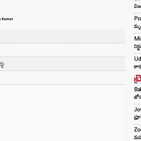
విజ
Pra
h Kumar
మృ
Min
నిర
Udh
దు
కార
ట్
Ba
జోస
Jow
ఫ్ర
Zod
మహ