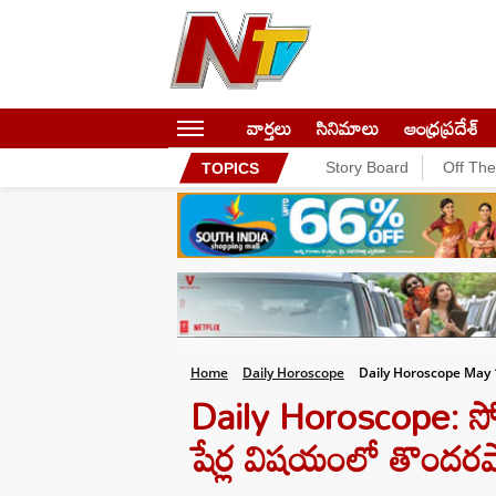
వార్తలు
సినిమాలు
ఆంధ్రప్రదేశ్
Story Board
Off Th
TOPICS
Home
Daily Horoscope
Daily Horoscope May 
Daily Horoscope: సో
షేర్ల విషయంలో తొందరప