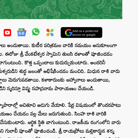
Add as a preferred
source on google
్వానాలు అందుతాయి. కుటీర పరిశ్రమల వారికి సమయం అనుకూలంగా
ి. ఈరోజు శ్రీ వేంకటేశ్వర స్వామిని తులసి దళాలతో పూజించడం
ాగుంటుంది. కొత్త ఒప్పందాలు కుదుర్చుకుంటారు. అందరినీ
మేశ్వరుడిని శుద్ధ జలంతో అభిషేకించడం మంచిది. మిధున రాశి వారు
ార్గాలు మెరుగుపడతాయి. కళాకారులకు ఆహ్వానాలు అందుతాయి,
ిని స్మరిస్తూ విష్ణు సహస్రనామ పారాయణం చేయండి.
. వ్యాపారాల్లో ఆచితూచి అడుగు వేయాలి. షేర్ల విషయంలో తొందరపాటు
 పారాయణం చేయడం వల్ల మేలు జరుగుతుంది. సింహ రాశి వారికి
ం చేసుకుంటారు. ఆర్థిక స్థితి బాగుంటుంది. రాజకీయ రంగంలోని వారు
ిని గులాబీ పూలతో పూజించండి. శ్రీ రాయప్రోలు మల్లికార్జున శర్మ