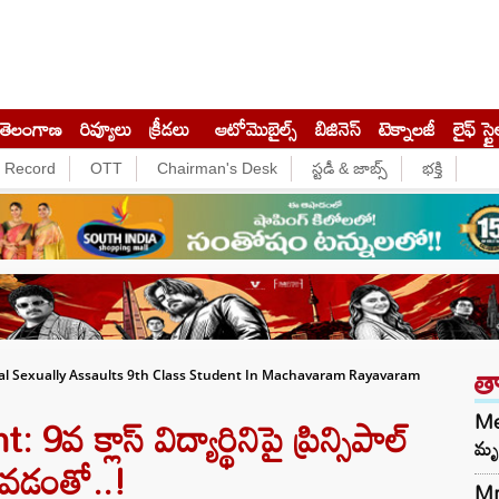
తెలంగాణ
రివ్యూలు
క్రీడలు
ఆటోమొబైల్స్
బిజినెస్‌
టెక్నాలజీ
లైఫ్ స్టై
e Record
OTT
Chairman's Desk
స్టడీ & జాబ్స్
భక్తి
త
pal Sexually Assaults 9th Class Student In Machavaram Rayavaram
్లాస్‌ విద్యార్థినిపై ప్రిన్సిపాల్‌
Med
మృత
కావడంతో..!
Mr