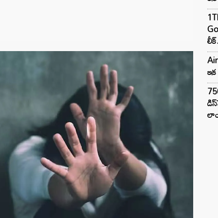
1TB
Goo
లీక్
Air
ఇక 
75
డిస
లాం