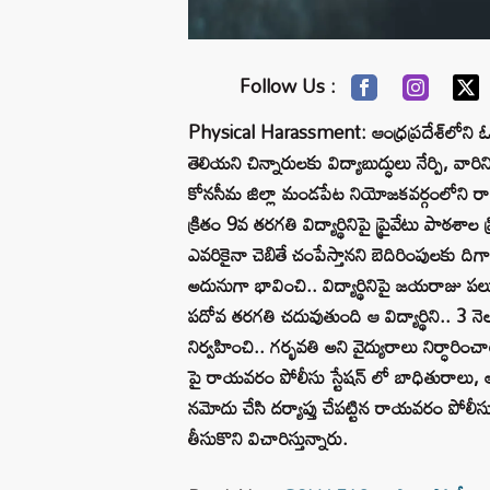
Follow Us :
Physical Harassment: ఆంధ్రప్రదేశ్‌లోని 
తెలియని చిన్నారులకు విద్యాబుద్ధులు నేర్పి, వార
కోనసీమ జిల్లా మండపేట నియోజకవర్గంలోని
క్రితం 9వ తరగతి విద్యార్థినిపై ప్రైవేటు పాఠశాల
ఎవరికైనా చెబితే చంపేస్తానని బెదిరింపులకు 
అదునుగా భావించి.. విద్యార్థినిపై జయరాజు పలుమా
పదోవ తరగతి చదువుతుంది ఆ విద్యార్థిని.. 3 నెలల
నిర్వహించి.. గర్భవతి అని వైద్యురాలు నిర్ధారిం
పై రాయవరం పోలీసు స్టేషన్ లో బాధితురాలు, ఆమె 
నమోదు చేసి దర్యాప్తు చేపట్టిన రాయవరం పోలీ
తీసుకొని విచారిస్తున్నారు.