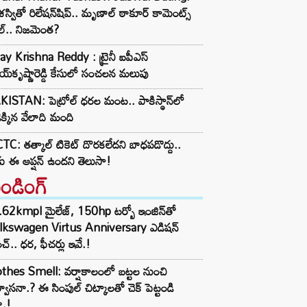
్వితో రిలేషన్‌షిప్.. మృణాల్ ఠాకూర్ కామెంట్స్
ల్.. నిజమెంత?
y Krishna Reddy : ట్రైనీ ఐపీఎస్
్‌కృష్ణారెడ్డి కేసులో సంచలన మలుపు
ISTAN: పెట్రోల్ ధరల మంట.. పాకిస్థాన్‌లో
్డెక్కిన వేలాది మంది
TC: తత్కాల్ టికెట్ దొరకలేదని బాధపడొద్దు..
ు ఈ ఆప్షన్ ఉందని తెలుసా!
రెండింగ్‌
62kmpl మైలేజ్, 150hp టర్బో ఇంజిన్‌తో
lkswagen Virtus Anniversary ఎడిషన్
చ్.. ధర, ఫీచర్లు ఇవే.!
thes Smell: వర్షాకాలంలో బట్టల నుంచి
్వాసనా.? ఈ సింపుల్ చిట్కాలతో చెక్ పెట్టండి
ా.!