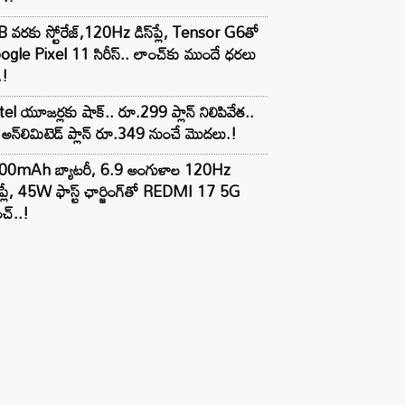
 వరకు స్టోరేజ్,120Hz డిస్‌ప్లే, Tensor G6తో
gle Pixel 11 సిరీస్.. లాంచ్⁭కు ముందే ధరలు
.!
tel యూజర్లకు షాక్.. రూ.299 ప్లాన్ నిలిపివేత..
అన్‌లిమిటెడ్ ప్లాన్ రూ.349 నుంచే మొదలు.!
00mAh బ్యాటరీ, 6.9 అంగుళాల 120Hz
్‌ప్లే, 45W ఫాస్ట్ ఛార్జింగ్‌తో REDMI 17 5G
చ్..!