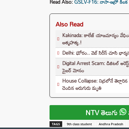
Read Also:
GSLV-F16: నాసా-ఇస్రో కీలక 
Also Read
Kakinada: కాలేజ్ యాజమాన్యం వేధింపులకి
ఆత్మహత్య.!
Delhi: ఘోరం.. వెబ్ సిరీస్ చూసి భార్
Digital Arrest Scam: డిజిటల్ అరెస్ట్
సైబర్ మోసం
House Collapse: నిద్రలోనే తెల్లారిన
చెందిన ఆరుగురు మృతి
NTV తెలుగు
TAGS
9th class student
Andhra Pradesh