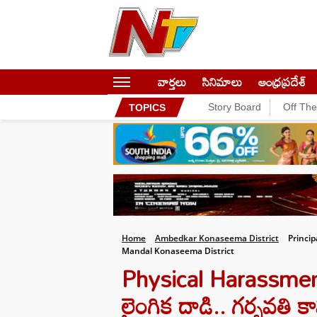
వార్తలు
సినిమాలు
ఆంధ్రప్రదేశ్
Story Board
Off Th
TOPICS
Home
Ambedkar Konaseema District
Princi
Mandal Konaseema District
Physical Harassment: 9వ క
లైంగిక దాడి.. గర్భవతి 