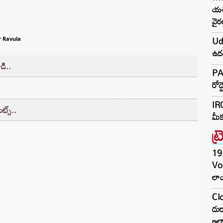
యశస
వైర
Uda
 Ravula
ఉదయ
డి..
PAK
రోడ
IRC
ట్స్..
మీక
ట్
19.
Vo
లాం
Clo
దుర
ఇల