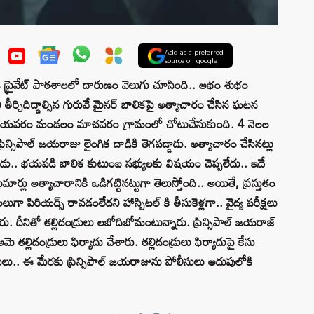
Add as a preferred
source on google
ఓ ప్రైవేట్ పాఠశాలలో దారుణం వెలుగు చూసింది.. అభం శుభం
ిని తీర్చిదిద్దాల్సిన గురువే మైనర్ బాలికపై అత్యాచారం చేసిన ఘటన
 రాయవరం మండలం మాచవరం గ్రామంలో చోటుచేసుకుంది. 4 నెలల
 ప్రిన్సిపాల్ జయరాజు లైంగిక దాడికి తెగపడ్డాడు. అత్యాచారం చేసినట్లు
దిగాడు.. భయపడి బాలిక కుటుంబ సభ్యులకు విషయం చెప్పలేదు.. ఇదే
ర్లు అత్యాచారానికి ఒడిగట్టినట్టుగా తెలుస్తోంది.. అయితే, ప్రస్తుతం
ుగా పిరియడ్స్ రావడంలేదని హాస్పిటల్ కి తీసుకెళ్లగా.. వైద్య పరీక్షలు
చారు. దీనితో తల్లిదండ్రులు లబోదిబోమంటున్నారు. ప్రిన్సిపాల్ జయరాజ్
తల్లిదండ్రులు ఫిర్యాదు చేశారు. తల్లిదండ్రులు ఫిర్యాదుపై కేసు
సులు.. ఈ మేరకు ప్రిన్సిపాల్ జయరాజును పోలీసులు అదుపులోకి