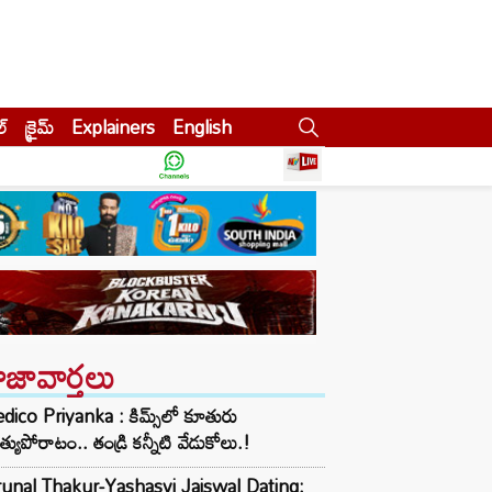
ల్
క్రైమ్
Explainers
English
ాజావార్తలు
ico Priyanka : కిమ్స్‌లో కూతురు
్యుపోరాటం.. తండ్రి కన్నీటి వేడుకోలు.!
unal Thakur-Yashasvi Jaiswal Dating: