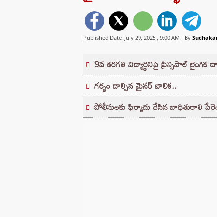
Published Date :July 29, 2025 ,
9:00 AM
By
Sudhakar
9వ తరగతి విద్యార్థినిపై ప్రిన్సిపాల్ లైంగిక దా
గర్భం దాల్చిన మైనర్ బాలిక..
పోలీసులకు ఫిర్యాదు చేసిన బాధితురాలి పేరెం