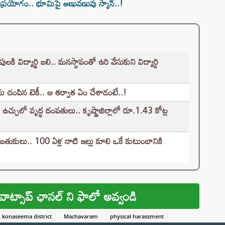
ప్రయోగం.. భూమిపై అణువణువు స్కాన్..!
 విద్యార్థి బలి.. మనస్దాపంతో ఉరి వేసుకుని విద్యార్ది
యను చంపిన టెకీ.. ఆ తర్వాత ఏం చేశాడంటే..!
 ఉచ్చులో వృద్ధ దంపతులు.. కృష్ణాజిల్లాలో రూ.1.43 కోట్ల
 బతుకులు.. 100 ఏళ్ల నాటి ఇల్లు కూలి ఒకే కుటుంబానికి
వాట్సాప్ ఛానల్ ని ఫాలో అవ్వండి
konaseema district
Machavaram
physical harassment