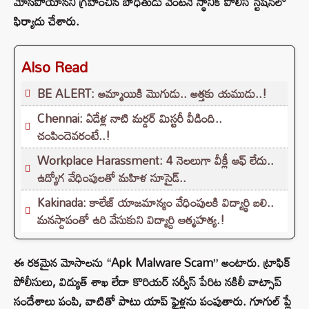
మోసపోయానని గ్రహించిన బాధితుడు వెంటనే స్థానిక పోలీస్ స్టేషన్‌లో
ఫిర్యాదు చేశారు.
Also Read
BE ALERT: అమ్మాయికి మొగుడు.. అత్తకు యముడు..!
Chennai: ఏడేళ్ల నాటి మర్డర్ మిస్టరీ వీడింది..
చంపిందెవరంటే..!
Workplace Harassment: 4 నెలలుగా వీక్లీ ఆఫ్ లేదు..
ఉద్యోగ వేధింపులతో మహిళ సూసైడ్..
Kakinada: కాలేజ్ యాజమాన్యం వేధింపులకి విద్యార్థి బలి..
మనస్దాపంతో ఉరి వేసుకుని విద్యార్ది ఆత్మహత్య.!
ఈ రకమైన మోసాలను “Apk Malware Scam” అంటారు. ట్రాఫిక్
పోలీసులు, విద్యుత్ శాఖ లేదా కొరియర్ సర్వీస్ పేరిట నకిలీ వాట్సాప్
సందేశాలు పంపి, వాటితో పాటు యాప్ ఫైళ్లను పంపుతారు. గూగుల్ ప్లే