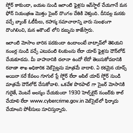
స్టోర్ కాకుండా, బయట నుండి ఇలాంటి ఫైళ్లను ఇన్‌స్టాల్ చేయగానే మన
ఫోన్ నియంత్రణ మొత్తం సైబర్ దొంగల చేతికి వెళ్తుంది. దీనివల్ల మనకు
వచ్చే బ్యాంక్ ఓటీపీలు, రహస్య సమాచారాన్ని వారు సులభంగా
దొంగిలించి, మన అకౌంట్ లోని డబ్బును కాజేస్తారు.
ఇలాంటి మోసాల బారిన పడకుండా ఉండాలంటే వాట్సాప్‌లో తెలియని
నంబర్ల నుండి వచ్చే ఎటువంటి లింకులను లేదా యాప్ ఫైళ్లను డౌన్‌లోడ్
చేయకూడదు. మీ వాహనానికి చలానా ఉందో లేదో తెలుసుకోవడానికి
రవాణా శాఖ అధికారిక వెబ్‌సైట్లను మాత్రమే వాడాలి. ఏ రకమైన యాప్స్
అయినా సరే కేవలం గూగుల్ ప్లే స్టోర్ లేదా ఆపిల్ యాప్ స్టోర్ నుండి
మాత్రమే డౌన్‌లోడ్ చేసుకోవాలి. ఒకవేళ పొరపాట్ గా సైబర్ మోసానికి
గురైతే, వెంటనే ఆలస్యం చేయకుండా 1930 హెల్ప్‌లైన్ నంబర్‌కు కాల్
చేయాలి లేదా www.cybercrime.gov.in వెబ్‌సైట్‌లో ఫిర్యాదు
చేయాలని పోలీసులు సూచిస్తున్నారు.