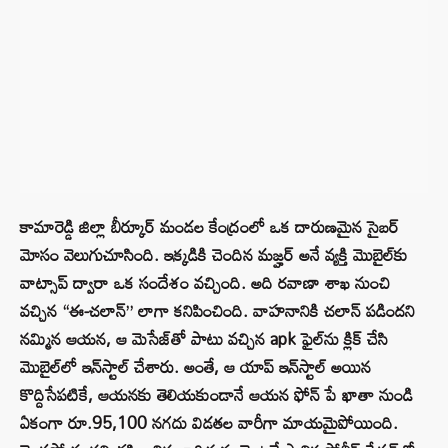
కామారెడ్డి జిల్లా బీర్కూర్ మండల కేంద్రంలో ఒక దారుణమైన సైబర్
మోసం వెలుగుచూసింది. ఇక్కడికి చెందిన మజ్హర్ అనే వ్యక్తి మొబైల్‌కు
వాట్సాప్ ద్వారా ఒక సందేశం వచ్చింది. అది రవాణా శాఖ నుంచి
వచ్చిన “ఈ-చలాన్” లాగా కనిపించింది. వాహనానికి చలాన్ పడిందని
నమ్మిన ఆయన, ఆ మెసేజ్‌తో పాటు వచ్చిన apk ఫైల్‌ను క్లిక్ చేసి
మొబైల్‌లో ఇన్‌స్టాల్ చేశారు. అంతే, ఆ యాప్ ఇన్‌స్టాల్ అయిన
కొద్దిసేపటికే, ఆయనకు తెలియకుండానే ఆయన ఫోన్ పే ఖాతా నుండి
ఏకంగా రూ.95,100 నగదు విడతల వారీగా మాయమైపోయింది.