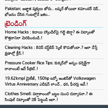
Pakistan: అజ్ఞాత వ్యక్తులు జోరు.. లష్కరే తోయిబా కమాండర్ డెడ్..
భోజనం చేసిన గంటల్లోనే ఖతం..
ట్రెండింగ్‌
Home Hacks : కడాయి హ్యాండిల్‌పై గట్టి జిడ్డా? ఈ చిట్కాలతో
కొత్తదానిలా మెరిపించండి.!
Cleaning Hacks : కిచెన్ డస్ట్‌బిన్ స్మెల్ కొడుతోందా.? ఇలా చేస్తే
క్షణాల్లో క్లీన్.!
Pressure Cooker Rice Tips: కుక్కర్‌లో అన్నం పర్ఫెక్ట్‌గా
రావాలంటే ఇదే సీక్రెట్.!
19.62kmpl మైలేజ్, 150hp టర్బో ఇంజిన్‌తో Volkswagen
Virtus Anniversary ఎడిషన్ లాంచ్.. ధర, ఫీచర్లు ఇవే.!
Clothes Smell: వర్షాకాలంలో బట్టల నుంచి దుర్వాసనా.? ఈ
సింపుల్ చిట్కాలతో చెక్ పెట్టండి ఇలా.!