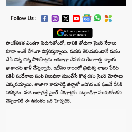
Follow Us :
Add as a preferred
source on google
సాంకేతికత ఎంతగా పెరుగుతోందో, దానికి తోడుగా సైబర్ నేరాలు
కూడా అంతే వేగంగా విస్తరిస్తున్నాయి. మనకు తెలియకుండానే మనం
చేసే చిన్న చిన్న పొరపాట్లను ఆసరాగా చేసుకుని కేటుగాళ్లు బ్యాంకు
ఖాతాలను ఖాళీ చేస్తున్నారు. ఇటీవల కాలంలో ప్రభుత్వ శాఖల పేరిట
నకిలీ సందేశాలు పంపి నిలువునా ముంచేసే కొత్త రకం సైబర్ మోసాలు
ఎక్కువయ్యాయి. తాజాగా కామారెడ్డి జిల్లాలో జరిగిన ఒక ఘటనే దీనికి
నిదర్శనం. మన అజాగ్రత్తే సైబర్ నేరగాళ్లకు పెట్టుబడిగా మారుతోందని
చెప్పడానికి ఈ ఉదంతం ఒక హెచ్చరిక.