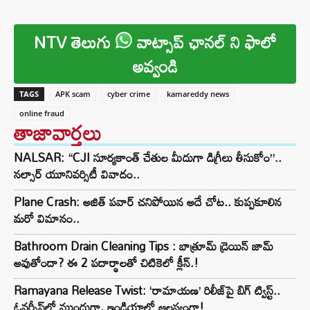
NTV తెలుగు
వాట్సాప్ ఛానల్ ని ఫాలో
అవ్వండి
TAGS
APK scam
cyber crime
kamareddy news
online fraud
తాజావార్తలు
NALSAR: “CJI సూర్యకాంత్‌ చేతుల మీదుగా డిగ్రీలు తీసుకోం”..
నల్సార్ యూనివర్సిటీ వివాదం..
Plane Crash: అజిత్ పవార్ చనిపోయిన అదే చోట.. కుప్పకూలిన
మరో విమానం..
Bathroom Drain Cleaning Tips : బాత్రూమ్ డ్రెయిన్ జామ్
అవుతోందా? ఈ 2 పదార్థాలతో చిటికెలో క్లీన్.!
Ramayana Release Twist: ‘రామాయణ’ రిలీజ్‌పై బిగ్ ట్విస్ట్..
ఓవర్సీస్‌లో ముందుగా, ఇండియాలో ఆలస్యంగా!