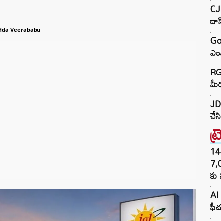
CJP
దా
dda Veerababu
Go
ఎంప
RGV
మీర
JD 
చేస
ట్
144H
7,
కు 
AI 
ఫీచ