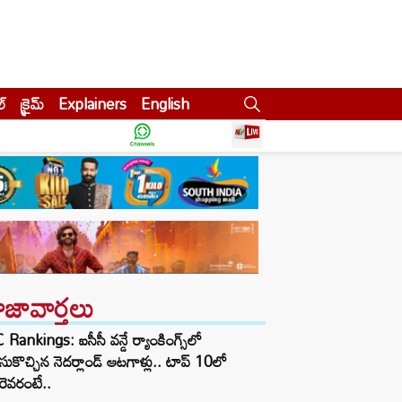
ల్
క్రైమ్
Explainers
English
ాజావార్తలు
 Rankings: ఐసీసీ వన్డే ర్యాంకింగ్స్‌లో
ుకొచ్చిన నెదర్లాండ్ ఆటగాళ్లు.. టాప్ 10లో
ెవరంటే..