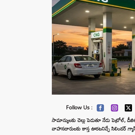
Follow Us :
సామాన్యులకు చెల్లు పెడుతూ నేడు పెట్రోల్, డ
వాహనదారులకు కాస్త ఊరటనిచ్చే సిలిండర్ గ్