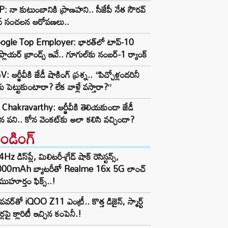
: నా కుటుంబానికి ప్రాణహని.. సీజేపీ నేత సౌరవ్
స్ సంచలన ఆరోపణలు..
ogle Top Employer: భారత్‌లో టాప్-10
్లాయర్ బ్రాండ్స్ ఇవే.. గూగుల్‌కు నంబర్-1 ర్యాంక్
: ఆర్జీవీకి జేడీ షాకింగ్ ప్రశ్న.. “పిచ్చోళ్లందరినీ
ు పెట్టుకుంటారా? లేక వాళ్లే వస్తారా?”
Chakravarthy: ఆర్జీవీకి తెలియకుండా జేడీ
ిన పని.. కోన వెంకట్‌కు అలా కలిసి వచ్చిందా?
రెండింగ్‌
z డిస్‌ప్లే, మిలిటరీ-గ్రేడ్ షాక్ రెసిస్టన్స్,
000mAh బ్యాటరీతో Realme 16x 5G లాంచ్
ముహూర్తం ఫిక్స్..!
పవర్‌తో iQOO Z11 ఎంట్రీ.. కొత్త డిజైన్, స్మార్ట్
ర్లపై క్లారిటీ ఇచ్చిన కంపెనీ.!