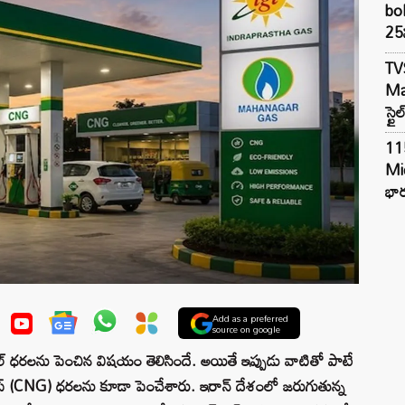
bol
25న
TV
Mar
స్టై
11
Mi
భార
Add as a preferred
source on google
ీజిల్ ధరలను పెంచిన విషయం తెలిసిందే. అయితే ఇప్పుడు వాటితో పాటే
యాస్ (CNG) ధరలను కూడా పెంచేశారు. ఇరాన్ దేశంలో జరుగుతున్న