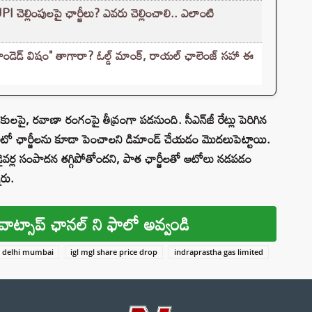
ల్లింపులపై ఛార్జీలు? ఎవరు చెల్లించాలి.. ఎలాంటి
రాండెడ్ విషం" తాగారా? ఓల్డ్ మాంక్, రాయల్ ఛాలెంజ్‌ సహా ఈ
పై, రవాణా రంగంపై తీవ్రంగా పడనుంది. సీఎన్‌జీ రేట్లు పెరిగిన
టో ఛార్జీలను కూడా పెంచాలని డిమాండ్ చేయడం మొదలుపెట్టాయి.
ైవర్ల సంపాదన తగ్గిపోతోందని, పాత ఛార్జీలతో ఆటోలు నడపడం
ారు.
వాట్సాప్ ఛానల్ ని ఫాలో అవ్వండి
e delhi mumbai
igl mgl share price drop
indraprastha gas limited