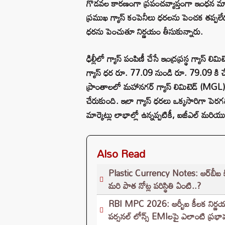
గొడవల కారణంగా ప్రపంచవ్యాప్తంగా ఇంధన మార్కె
ప్రముఖ గ్యాస్ కంపెనీలు ధరలను పెంచక తప్పలే
ధరను పెంచుతూ నిర్ణయం తీసుకున్నారు.
ఢిల్లీలో గ్యాస్ పంపిణీ చేసే ఇంద్రప్రస్థ గ్యాస్ ల
గ్యాస్ ధర రూ. 77.09 నుండి రూ. 79.09 కి 
ప్రాంతాలలో మహానగర్ గ్యాస్ లిమిటెడ్ (MGL)
చేరుకుంది. ఇలా గ్యాస్ ధరలు ఒక్కసారిగా పెరగడ
మార్కెట్లు లాభాల్లో ఉన్నప్పటికీ, ఐజీఎల్ మరి
Also Read
Plastic Currency Notes: ఆర్‌బీఐ కీలక
మరి పాత నోట్ల పరిస్థితి ఏంటి..?
RBI MPC 2026: ఆర్బీఐ కీలక నిర్ణయం
పర్సనల్ లోన్స్ EMIలపై ఎలాంటి ప్రభ