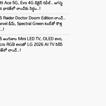
tt Ace 5G, Evo 4G డిజైన్ రివీల్.. ఆగస్టు
 భారత్‌లో లాంచ్‌కు సిద్ధం..!
S Raider Doctor Doom Edition లాంచ్..
vel థీమ్, Spectral Green కలర్‌తో కొత్త
ల్..!
5 అంగుళాల Mini LED TV, OLED evo,
cro RGB evoతో LG 2026 AI TV సిరీస్
త్‌లో లాంచ్..!