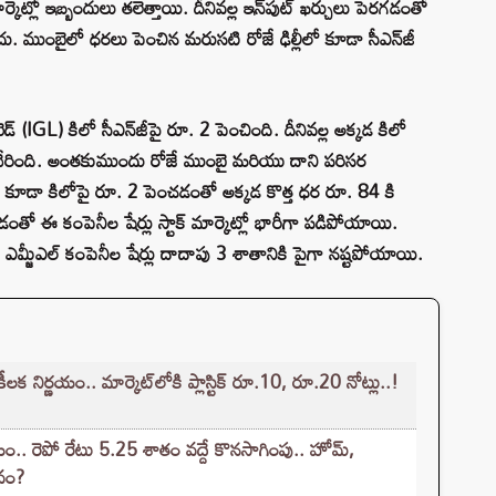
ట్లో ఇబ్బందులు తలెత్తాయి. దీనివల్ల ఇన్‌పుట్ ఖర్చులు పెరగడంతో
దు. ముంబైలో ధరలు పెంచిన మరుసటి రోజే ఢిల్లీలో కూడా సీఎన్‌జీ
ిమిటెడ్ (IGL) కిలో సీఎన్‌జీపై రూ. 2 పెంచింది. దీనివల్ల అక్కడ కిలో
చేరింది. అంతకుముందు రోజే ముంబై మరియు దాని పరిసర
 కూడా కిలోపై రూ. 2 పెంచడంతో అక్కడ కొత్త ధర రూ. 84 కి
ంతో ఈ కంపెనీల షేర్లు స్టాక్ మార్కెట్లో భారీగా పడిపోయాయి.
యు ఎమ్జీఎల్ కంపెనీల షేర్లు దాదాపు 3 శాతానికి పైగా నష్టపోయాయి.
 నిర్ణయం.. మార్కెట్‌లోకి ప్లాస్టిక్ రూ.10, రూ.20 నోట్లు..!
.. రెపో రేటు 5.25 శాతం వద్దే కొనసాగింపు.. హోమ్,
ావం?