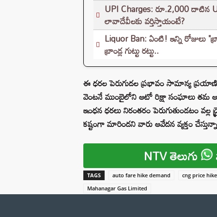
UPI Charges: రూ.2,000 దాటిన UPI చె
లావాదేవీలకు వర్తిస్తాయంటే?
Liquor Ban: ఏంటి! ఇన్ని రోజులు "బ్
బ్రాండ్ల గుట్టు రట్టు..
ఈ ధరల పెరుగుదల ప్రభావం సామాన్య ప్రయాణికుల
వెంటనే ముంబైలోని ఆటో రిక్షా సంఘాలు తమ ఆ
ఇంధన ధరలు నిరంతరం పెరుగుతుండటం వల్ల డ్ర
కష్టంగా మారిందని వారు ఆవేదన వ్యక్తం చేస్తున్న
NTV తెలుగు
TAGS
auto fare hike demand
cng price hik
Mahanagar Gas Limited