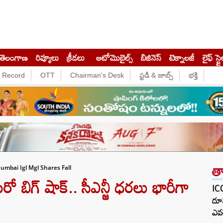
తెలంగాణ
రివ్యూలు
క్రీడలు
ఆటోమొబైల్స్
బిజినెస్‌
టెక్నాలజీ
లైఫ్ స్టై
e Record
OTT
Chairman's Desk
స్టడీ & జాబ్స్
భక్తి
త
umbai Igl Mgl Shares Fall
బిగ్ షాక్.. సీఎన్జీ ధరలు భారీగా
ICC
దూస
ఎవర