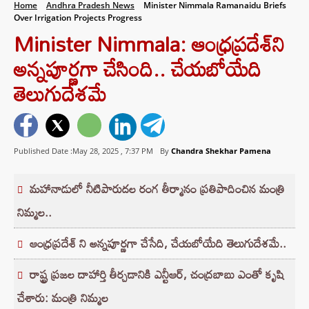
Home
Andhra Pradesh News
Minister Nimmala Ramanaidu Briefs
Over Irrigation Projects Progress
Minister Nimmala: ఆంధ్రప్రదేశ్⁬ని
అన్నపూర్ణగా చేసింది.. చేయబోయేది
తెలుగుదేశమే
Published Date :May 28, 2025 ,
7:37 PM
By
Chandra Shekhar Pamena
మహానాడులో నీటిపారుదల రంగ తీర్మానం ప్రతిపాదించిన మంత్రి
నిమ్మల..
ఆంధ్రప్రదేశ్ ని అన్నపూర్ణగా చేసేది, చేయబోయేది తెలుగుదేశమే..
రాష్ట్ర ప్రజల దాహార్తి తీర్చడానికి ఎన్టీఆర్, చంద్రబాబు ఎంతో కృషి
చేశారు: మంత్రి నిమ్మల