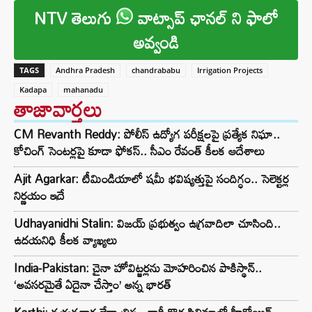
NTV తెలుగు
వాట్సాప్ ఛానల్ ని ఫాలో
అవ్వండి
TAGS
Andhra Pradesh
chandrababu
Irrigation Projects
Kadapa
mahanadu
తాజావార్తలు
CM Revanth Reddy: పోలీస్ ఉద్యోగ పరీక్షలపై ప్రత్యేక నిఘా..
కోచింగ్ సెంటర్లపై కూడా ఫోకస్.. సీఎం రేవంత్ కీలక ఆదేశాలు
Ajit Agarkar: టీమిండియాలో షమీ భవిష్యత్తుపై సందిగ్ధం.. సెలెక్టర్ల
నిర్ణయం ఇదే
Udhayanidhi Stalin: విజయ్ ప్రభుత్వం ఉగ్రవాదిలా చూసింది..
ఉదయనిధి కీలక వ్యాఖ్యలు
India-Pakistan: చైనా హోవిట్జర్లను మోహరించిన పాకిస్థాన్..
‘అవసరమైతే ఏదైనా చేస్తాం’ అన్న భారత్