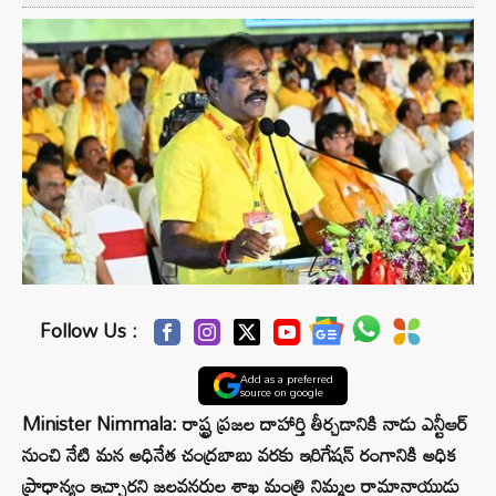
Follow Us :
Add as a preferred
source on google
Minister Nimmala: రాష్ట్ర ప్రజల దాహార్తి తీర్చడానికి నాడు ఎన్టీఆర్
నుంచి నేటి మన అధినేత చంద్రబాబు వరకు ఇరిగేషన్ రంగానికి అధిక
ప్రాధాన్యం ఇచ్చారని జలవనరుల శాఖ మంత్రి నిమ్మల రామానాయుడు