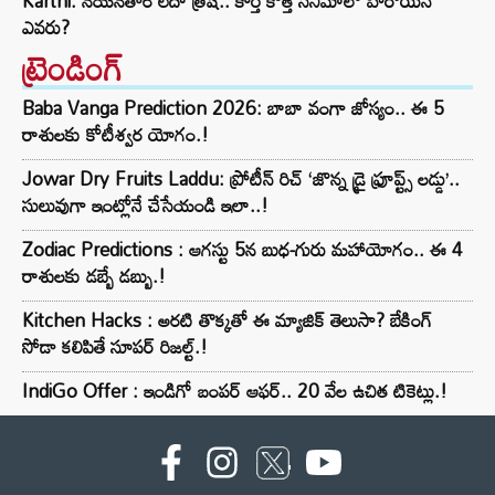
Karthi: నయనతార లేదా త్రిష.. కార్తీ కొత్త సినిమాలో హీరోయిన్
ఎవరు?
ట్రెండింగ్‌
Baba Vanga Prediction 2026: బాబా వంగా జోస్యం.. ఈ 5
రాశులకు కోటీశ్వర యోగం.!
Jowar Dry Fruits Laddu: ప్రోటీన్ రిచ్ ‘జొన్న డ్రై ఫ్రూప్ట్స్ లడ్డు’..
సులువుగా ఇంట్లోనే చేసేయండి ఇలా..!
Zodiac Predictions : ఆగస్టు 5న బుధ-గురు మహాయోగం.. ఈ 4
రాశులకు డబ్బే డబ్బు.!
Kitchen Hacks : అరటి తొక్కతో ఈ మ్యాజిక్ తెలుసా? బేకింగ్
సోడా కలిపితే సూపర్ రిజల్ట్.!
IndiGo Offer : ఇండిగో బంపర్ ఆఫర్.. 20 వేల ఉచిత టికెట్లు.!