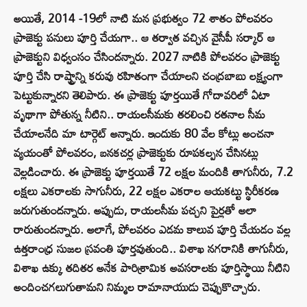
అయితే, 2014 -19లో నాటి మన ప్రభుత్వం 72 శాతం పోలవరం
ప్రాజెక్టు పనులు పూర్తి చేయగా.. ఆ తర్వాత వచ్చిన వైసీపీ సర్కార్ ఆ
ప్రాజెక్టుని విధ్వంసం చేసిందన్నారు. 2027 నాటికి పోలవరం ప్రాజెక్టు
పూర్తి చేసి రాష్ట్రాన్ని కరువు రహితంగా చేయాలని చంద్రబాబు లక్ష్యంగా
పెట్టుకున్నారని తెలిపారు. ఈ ప్రాజెక్టు పూర్తయితే గోదావరిలో ఏటా
వృథాగా పోతున్న నీటిని.. రాయలసీమకు తరలించి రతనాల సీమ
చేయాలనేది మా టార్గెట్ అన్నారు. ఇందుకు 80 వేల కోట్లు అంచనా
వ్యయంతో పోలవరం, బనకచర్ల ప్రాజెక్టుకు రూపకల్పన చేసినట్లు
వెల్లడించారు. ఈ ప్రాజెక్టు పూర్తయితే 72 లక్షల మందికి తాగునీరు, 7.2
లక్షలు ఎకరాలకు సాగునీరు, 22 లక్షల ఎకరాల ఆయకట్టు స్థిరీకరణ
జరుగుతుందన్నారు. అప్పుడు, రాయలసీమ పచ్చని పైర్లతో అలా
రారుతుందన్నారు. అలాగే, పోలవరం ఎడమ కాలువ పూర్తి చేయడం వల్ల
ఉత్తరాంధ్ర సుజల స్రవంతి పూర్తవుతుంది.. విశాఖ నగరానికి తాగునీరు,
విశాఖ ఉక్కు తదితర అనేక పారిశ్రామిక అవసరాలకు పూర్తిస్థాయి నీటిని
అందించగలుగుతామని నిమ్మల రామానాయుడు చెప్పుకొచ్చారు.