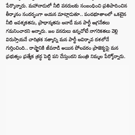
పేర్కొన్నారు. మహానాడులో నీటి వనరులకు సంబంధించి ప్రతిపాదించిన
తీర్మానం సందర్భంగా ఆయన మాట్లాడుతూ.. పంచభూతాలలో ఒకటైన
నీటి ఆవశ్యకతను, ప్రాధాన్యతను ఆనాడే మన పార్టీ అగ్రనేతలు
గమనించారని అన్నారు. జల వనరులు ఉన్నచోటే నాగరికతలు వెల్లి
విరుస్తాయనే చారిత్రక సత్యాన్ని మన పార్టీ ఆవిర్భావ దశలోనే
గుర్తించింది.. రాష్ట్రానికి జీవనాడి అయిన పోలవరం ప్రాజెక్టుపై మన
ప్రభుత్వం ప్రత్యేక శ్రద్ధ పెట్టి పని చేస్తుందని మంత్రి నిమ్మల పేర్కొ్న్నారు.