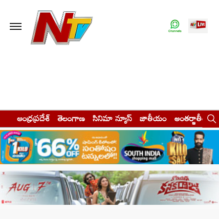
ఆంధ్రప్రదేశ్
తెలంగాణ
సినిమా న్యూస్
జాతీయం
అంతర్జాతీయం