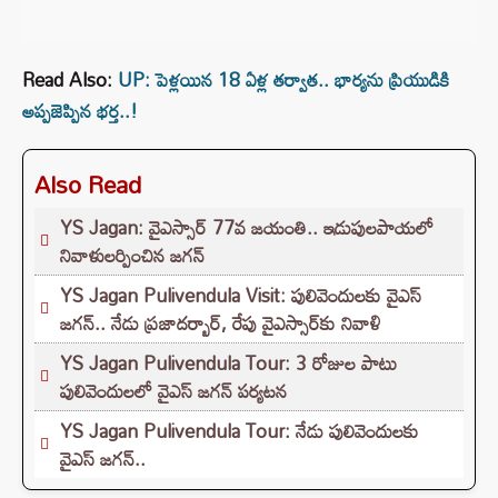
Read Also:
UP: పెళ్లయిన 18 ఏళ్ల తర్వాత.. భార్యను ప్రియుడికి
అప్పజెప్పిన భర్త..!
Also Read
YS Jagan: వైఎస్సార్ 77వ జయంతి.. ఇడుపులపాయలో
నివాళులర్పించిన జగన్
YS Jagan Pulivendula Visit: పులివెందులకు వైఎస్‌
జగన్‌.. నేడు ప్రజాదర్బార్, రేపు వైఎస్సార్‌కు నివాళి
YS Jagan Pulivendula Tour: 3 రోజుల పాటు
పులివెందులలో వైఎస్ జగన్ పర్యటన
YS Jagan Pulivendula Tour: నేడు పులివెందులకు
వైఎస్ జగన్..