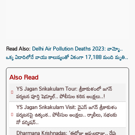
Read Also:
Delhi Air Pollution Deaths 2023: వామ్మో..
ఒక్క ఏడాదిలోనే వాయు కాలుష్యంతో ఏకంగా 17,188 మంది మృతి..
Also Read
YS Jagan Srikakulam Tour: శ్రీకాకుళంలో జగన్
పర్యటన పూర్తి షెడ్యూల్.. పోలీసుల కఠిన ఆంక్షలు..!
YS Jagan Srikakulam Visit: వైఎస్‌ జగన్‌ శ్రీకాకుళం
పర్యటనపై ఉత్కంఠ.. పోలీసుల ఆంక్షలు.. ర్యాలీలు, సభలకు
నో పర్మిషన్‌..
Dharmana Krishnadas: 'ఈరోజు అప్పలరాజు.. రేపు