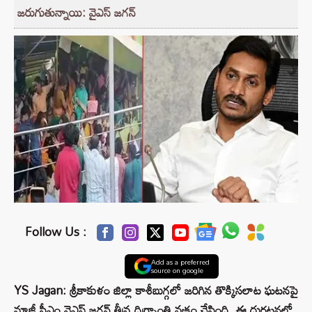
జరుగుతున్నాయి: వైఎస్ జగన్
Follow Us :
Add as a preferred
source on google
YS Jagan: శ్రీకాకుళం జిల్లా కాశీబుగ్గలో జరిగిన తొక్కిసలాట ఘటనపై
మాజీ సీఎం వైఎస్ జగన్ తీవ్ర దిగ్భ్రాంతి వ్యక్తం చేసింది. ఈ దుర్ఘటనలో