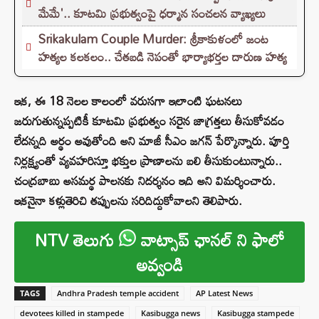
మేమే'.. కూటమి ప్రభుత్వంపై ధర్మాన సంచలన వ్యాఖ్యలు
Srikakulam Couple Murder: శ్రీకాకుళంలో జంట
హత్యల కలకలం.. చేతబడి నెపంతో భార్యాభర్తల దారుణ హత్య
ఇక, ఈ 18 నెలల కాలంలో వరుసగా ఇలాంటి ఘటనలు
జరుగుతున్నప్పటికీ కూటమి ప్రభుత్వం సరైన జాగ్రత్తలు తీసుకోవడం
లేదన్నది అర్థం అవుతోంది అని మాజీ సీఎం జగన్ పేర్కొన్నారు. పూర్తి
నిర్లక్ష్యంతో వ్యవహరిస్తూ భక్తుల ప్రాణాలను బలి తీసుకుంటున్నారు..
చంద్రబాబు అసమర్థ పాలనకు నిదర్శనం ఇది అని విమర్శించారు.
ఇకనైనా కళ్లుతెరిచి తప్పులను సరిదిద్దుకోవాలని తెలిపారు.
NTV తెలుగు
వాట్సాప్ ఛానల్ ని ఫాలో
అవ్వండి
TAGS
Andhra Pradesh temple accident
AP Latest News
devotees killed in stampede
Kasibugga news
Kasibugga stampede