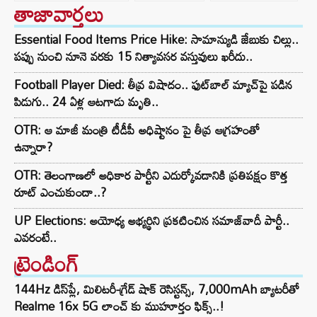
తాజావార్తలు
Essential Food Items Price Hike: సామాన్యుడి జేబుకు చిల్లు..
పప్పు నుంచి నూనె వరకు 15 నిత్యావసర వస్తువులు ఖరీదు..
Football Player Died: తీవ్ర విషాదం.. ఫుట్‌బాల్ మ్యాచ్‌పై పడిన
పిడుగు.. 24 ఏళ్ల ఆటగాడు మృతి..
OTR: ఆ మాజీ మంత్రి టీడీపీ అధిష్టానం పై తీవ్ర ఆగ్రహంతో
ఉన్నారా?
OTR: తెలంగాణలో అధికార పార్టీని ఎదుర్కోవడానికి ప్రతిపక్షం కొత్త
రూట్‌ ఎంచుకుందా..?
UP Elections: అయోధ్య అభ్యర్థిని ప్రకటించిన సమాజ్‌వాదీ పార్టీ..
ఎవరంటే..
ట్రెండింగ్‌
144Hz డిస్‌ప్లే, మిలిటరీ-గ్రేడ్ షాక్ రెసిస్టన్స్, 7,000mAh బ్యాటరీతో
Realme 16x 5G లాంచ్ కు ముహూర్తం ఫిక్స్..!