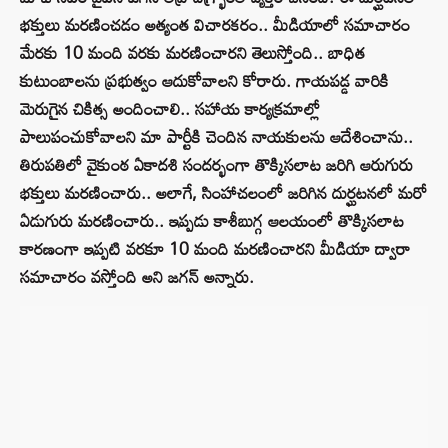
భక్తులు మరణించడం అత్యంత విచారకరం.. మీడియాలో సమాచారం
మేరకు 10 మంది వరకు మరణించారని తెలుస్తోంది.. బాధిత
కుటుంబాలను ప్రభుత్వం ఆదుకోవాలని కోరారు. గాయపడ్డ వారికి
మెరుగైన చికిత్స అందించాలి.. సహాయ కార్యక్రమాల్లో
పాలుపంచుకోవాలని మా పార్టీకి చెందిన నాయకులను ఆదేశించాను..
తిరుపతిలో వైకుంఠ ఏకాదశి సందర్భంగా తొక్కిసలాట జరిగి ఆరుగురు
భక్తులు మరణించారు.. అలాగే, సింహాచలంలో జరిగిన దుర్ఘటనలో మరో
ఏడుగురు మరణించారు.. ఇప్పడు కాశీబుగ్గ ఆలయంలో తొక్కిసలాట
కారణంగా ఇప్పటి వరకూ 10 మంది మరణించారని మీడియా ద్వారా
సమాచారం వస్తోంది అని జగన్ అన్నారు.