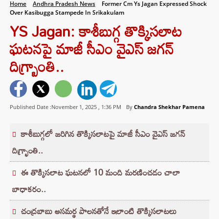
Home
Andhra Pradesh News
Former Cm Ys Jagan Expressed Shock
Over Kasibugga Stampede In Srikakulam
YS Jagan: కాశీబుగ్గ తొక్కిసలాట
ఘటనపై మాజీ సీఎం వైఎస్ జగన్
దిగ్బ్రాంతి..
Published Date :November 1, 2025 ,
1:36 PM
By
Chandra Shekhar Pamena
కాశీబుగ్గలో జరిగిన తొక్కిసలాటపై మాజీ సీఎం వైఎస్ జగన్
దిగ్భ్రాంతి..
ఈ తొక్కిసలాట ఘటనలో 10 మంది మరణించడం చాలా
బాధాకరం..
చంద్రబాబు అసమర్థ పాలనతోనే ఇలాంటి తొక్కిసలాటలు