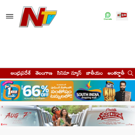
ఆంధ్రప్రదేశ్
తెలంగాణ
సినిమా న్యూస్
జాతీయం
అంతర్జాతీయం