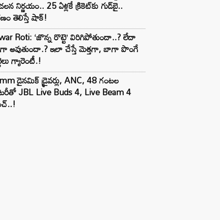
లన నిర్ణయం.. 25 ఏళ్లకే క్రికెట్‌కు గుడ్‌బై..
ణం తెలిస్తే షాక్!
ar Roti: ‘జొన్న రొట్టె’ విరిగిపోతుందా..? లేదా
టిగా అవుతుందా.? ఇలా చేస్తే మెత్తగా, బాగా పొంగే
టెలు గ్యారెంటీ.!
mm డైనమిక్ డ్రైవర్లు, ANC, 48 గంటల
యాటరీతో JBL Live Buds 4, Live Beam 4
చ్..!