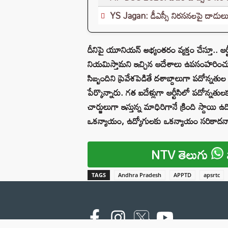
YS Jagan: డీఎస్సీ నిరసనలపై దాడు
దీనిపై యూనియన్ అభ్యంతరం వ్యక్తం చేస్తూ.. ఆర్టీస
నియమిస్తామని ఇచ్చిన ఆదేశాలు ఉపసంహరించుకోవా
సిబ్బందిని ప్రెవేశపెడితే దశాబ్దాలుగా పదోన్నత
పేర్కొన్నారు. గత ఐదేళ్లుగా ఆర్టీసిలో పదోన్నతు
చార్జులుగా ఇస్తున్న మాధిరిగానే క్రింది స్దాయి
ఒకన్యాయం, ఉద్యోగులకు ఒకన్యాయం సరికాదన్న
NTV తెలుగు
TAGS
Andhra Pradesh
APPTD
apsrtc