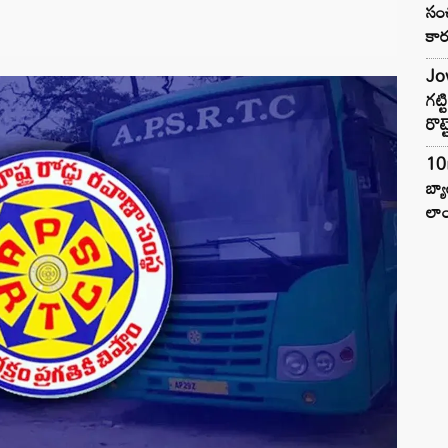
సంచ
కార
Jow
గట్
రొట్
10
బ్
లాం