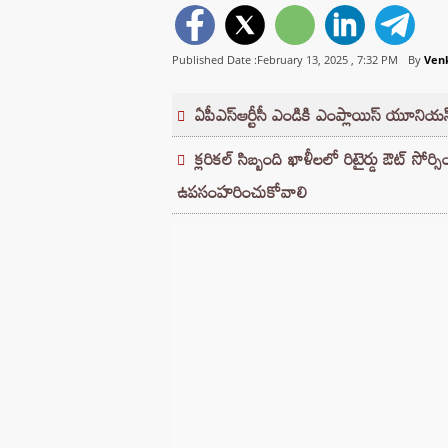
Published Date :February 13, 2025 ,
7:32 PM
By
Ven
ఏపీఎస్ఆర్టీసీ ఎండికి ఎంప్లాయిస్ యూనియన
క్లరికల్ సిబ్బంది ఖాళీలలో రిటైర్డు ఔట్ సోర
ఉపసంహరించుకోవాలి