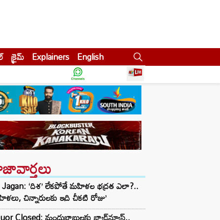
ల్
క్రైమ్
Explainers
English
ాజావార్తలు
 Jagan: ‘దిశ’ లేకపోతే మహిళల భద్రత ఎలా?..
ిళలు, చిన్నారులకు ఇది చీకటి రోజు’
uor Closed: మందుబాబులకు బ్యాడ్‌న్యూస్..