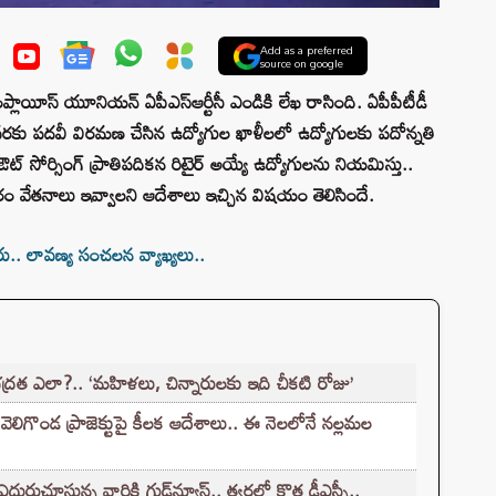
Add as a preferred
source on google
ెంట్ ఎంప్లాయీస్ యూనియన్ ఏపీఎస్ఆర్టీసీ ఎండికి లేఖ రాసింది. ఏపీపీటీడీ
టి వరకు పదవీ విరమణ చేసిన ఉద్యోగుల ఖాళీలలో ఉద్యోగులకు పదోన్నతి
ట్ సోర్సింగ్ ప్రాతిపదికన రిటైర్ అయ్యే ఉద్యోగులను నియమిస్తు..
కారం వేతనాలు ఇవ్వాలని ఆదేశాలు ఇచ్చిన విషయం తెలిసిందే.
రు.. లావణ్య సంచలన వ్యాఖ్యలు..
రత ఎలా?.. ‘మహిళలు, చిన్నారులకు ఇది చీకటి రోజు’
ొండ ప్రాజెక్టుపై కీలక ఆదేశాలు.. ఈ నెలలోనే నల్లమల
ూస్తున్న వారికి గుడ్‌న్యూస్.. త్వరలో కొత్త డీఎస్సీ..