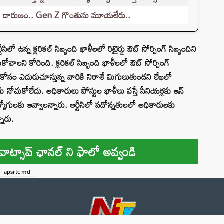
లు దారుణం.. Gen Z గొంతును మూయలేరు..
ిలో ఉన్న క్లరికల్ సిబ్బంది ఖాళీలలో రిటైర్డు ఔట్ సోర్సింగ్ సిబ్బందిని
లని కోరింది. క్లరికల్ సిబ్బంది ఖాళీలలో ఔట్ సోర్సింగ్
ుల కోసం ఎదురుచూస్తున్న వారికి నిరాశే మిగులుతుందని లేఖలో
లకు నోచుకోలేదు. అధికారులు పోస్టుల ఖాళీలు వస్తే సీనియర్లకు ఇన్
 ఉద్యోగులకు ఇవ్వాలన్నారు. ఆర్టీసిలో పదోన్నతులలో అధికారులకు
ారు.
వాట్సాప్ ఛానల్ ని ఫాలో అవ్వండి
apsrtc md