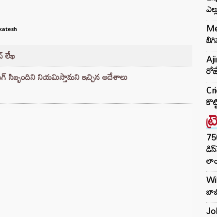
ఎల్
Met
katesh
బిగి
్ లేఖ
Aj
రోజ
్సింగ్ సిబ్బందిని నియమిస్తామని ఇచ్చిన ఆదేశాలు
Cri
కొట
ట్
75
డిస
లాం
Wil
బాబ
Joh