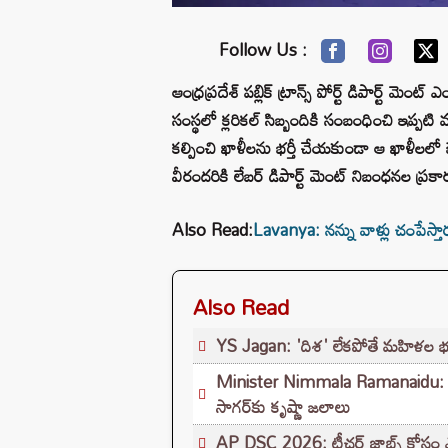
Follow Us :
ఆంధ్రప్రదేశ్ పబ్లిక్ ట్రాన్స్ పోర్ట్ డిపార్ట్ మ
సంస్థలో క్లరికల్ సిబ్బందికి సంబంధించి ఇప్ప
కల్పించి ఖాళీలను భర్తీ చేయకుండా ఆ ఖాళీలలో ఔ
వీరందరికి లేబర్ డిపార్ట్ మెంట్ నిబంధనల ప్ర
Also Read:
Lavanya: నన్ను వాళ్లు చంపేస్తా
Also Read
YS Jagan: 'దిశ' లేకపోతే మహిళల భద్
Minister Nimmala Ramanaidu: వెలిగ
సాగర్‌కు కృష్ణా జలాలు
AP DSC 2026: టీచర్ జాబ్స్ కోసం ఎదురుచ