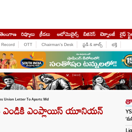
తెలంగాణ
రివ్యూలు
క్రీడలు
ఆటోమొబైల్స్
బిజినెస్‌
టెక్నాలజీ
లైఫ్ స్టై
e Record
OTT
Chairman's Desk
స్టడీ & జాబ్స్
భక్తి
త
s Union Letter To Apsrtc Md
ీ ఎండికి ఎంప్లాయిస్ యూనియన్
YS
‘మహ
Liq