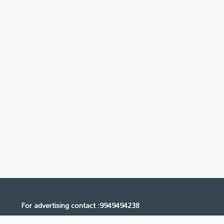
For advertising contact :9949494238
Email: digital@ntvnetwork.com