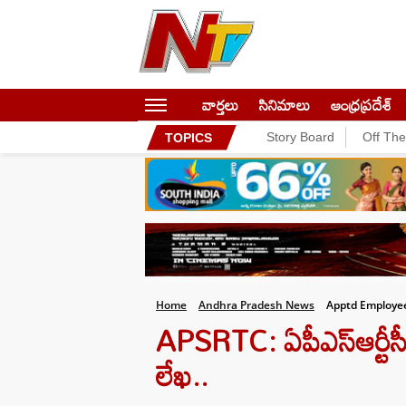
వార్తలు
సినిమాలు
ఆంధ్రప్రదేశ్
Story Board
Off Th
TOPICS
Home
Andhra Pradesh News
Apptd Employee
APSRTC: ఏపీఎస్ఆర్టీస
లేఖ..