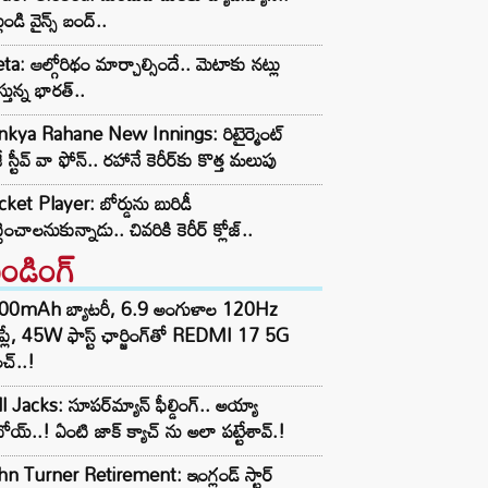
లుండి వైన్స్ బంద్..
a: ఆల్గోరిథం మార్చాల్సిందే.. మెటాకు నట్లు
స్తున్న భారత్..
inkya Rahane New Innings: రిటైర్మెంట్
ే స్టీవ్ వా ఫోన్.. రహానే కెరీర్‌కు కొత్త మలుపు
cket Player: బోర్డును బురిడీ
్టించాలనుకున్నాడు.. చివరికి కెరీర్ క్లోజ్..
రెండింగ్‌
00mAh బ్యాటరీ, 6.9 అంగుళాల 120Hz
్‌ప్లే, 45W ఫాస్ట్ ఛార్జింగ్‌తో REDMI 17 5G
చ్..!
l Jacks: సూపర్‌మ్యాన్ ఫీల్డింగ్.. అయ్యా
ోయ్..! ఏంటి జాక్ క్యాచ్ ను అలా పట్టేశావ్.!
n Turner Retirement: ఇంగ్లండ్ స్టార్